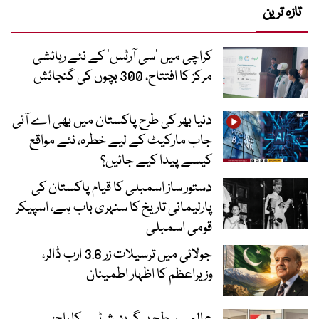
تازہ ترین
کراچی میں ’سی آرٹس‘ کے نئے رہائشی
مرکز کا افتتاح، 300 بچوں کی گنجائش
دنیا بھر کی طرح پاکستان میں بھی اے آئی
جاب مارکیٹ کے لیے خطرہ، نئے مواقع
کیسے پیدا کیے جائیں؟
دستور ساز اسمبلی کا قیام پاکستان کی
پارلیمانی تاریخ کا سنہری باب ہے، اسپیکر
قومی اسمبلی
جولائی میں ترسیلات زر 3.6 ارب ڈالر،
وزیراعظم کا اظہار اطمینان