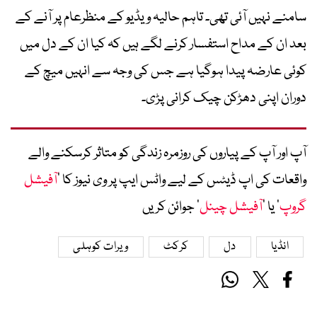
سامنے نہیں آئی تھی۔ تاہم حالیہ ویڈیو کے منظرعام پر آنے کے
بعد ان کے مداح استفسار کرنے لگے ہیں کہ کیا ان کے دل میں
کوئی عارضہ پیدا ہوگیا ہے جس کی وجہ سے انہیں میچ کے
دوران اپنی دھڑکن چیک کرانی پڑی۔
آپ اور آپ کے پیاروں کی روزمرہ زندگی کو متاثر کرسکنے والے
واقعات کی اپ ڈیٹس کے لیے واٹس ایپ پر وی نیوز کا ’
آفیشل
گروپ
‘ یا ’
آفیشل چینل
‘ جوائن کریں
انڈیا
دل
کرکٹ
ویرات کوہلی