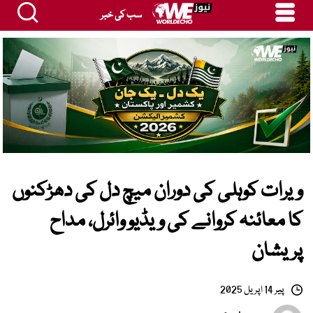
سب کی خبر
ویرات کوہلی کی دوران میچ دل کی دھڑکنوں
کا معائنہ کروانے کی ویڈیو وائرل، مداح
پریشان
پیر 14 اپریل 2025