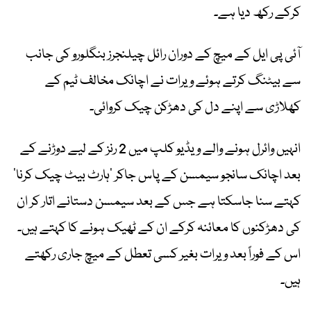
کرکے رکھ دیا ہے۔
آئی پی ایل کے میچ کے دوران رائل چیلنجرز بنگلورو کی جانب
سے بیٹنگ کرتے ہوئے ویرات نے اچانک مخالف ٹیم کے
کھلاڑی سے اپنے دل کی دھڑکن چیک کروائی۔
انہیں وائرل ہونے والے ویڈیو کلپ میں 2 رنز کے لیے دوڑنے کے
بعد اچانک سانجو سیمسن کے پاس جاکر ’ہارٹ بیٹ چیک کرنا‘
کہتے سنا جاسکتا ہے جس کے بعد سیمسن دستانے اتار کر ان
کی دھڑکنوں کا معائنہ کرکے ان کے ٹھیک ہونے کا کہتے ہیں۔
اس کے فوراً بعد ویرات بغیر کسی تعطل کے میچ جاری رکھتے
ہیں۔