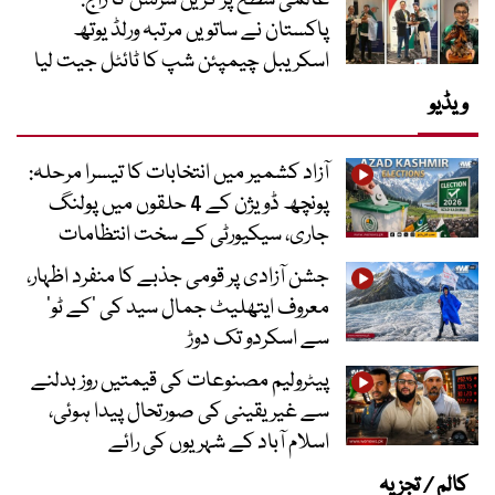
عالمی سطح پر گرین شرٹس کا راج:
پاکستان نے ساتویں مرتبہ ورلڈ یوتھ
اسکریبل چیمپئن شپ کا ٹائٹل جیت لیا
ویڈیو
آزاد کشمیر میں انتخابات کا تیسرا مرحلہ:
پونچھ ڈویژن کے 4 حلقوں میں پولنگ
جاری، سیکیورٹی کے سخت انتظامات
جشن آزادی پر قومی جذبے کا منفرد اظہار،
معروف ایتھلیٹ جمال سید کی ’کے ٹو‘
سے اسکردو تک دوڑ
پیٹرولیم مصنوعات کی قیمتیں روز بدلنے
سے غیر یقینی کی صورتحال پیدا ہوئی،
اسلام آباد کے شہریوں کی رائے
کالم / تجزیہ