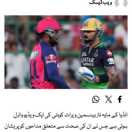
ویب ڈیسک
انڈیا کے مایہ ناز بیٹسمین ویرات کوہلی کی ایک ویڈیو وائرل
ہوئی ہے جس نے ان کی صحت سے متعلق مداحوں کو پریشان