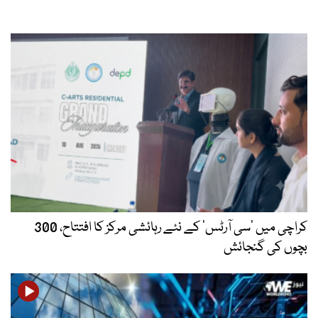
کراچی میں ’سی آرٹس‘ کے نئے رہائشی مرکز کا افتتاح، 300
بچوں کی گنجائش