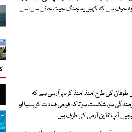
 یہ خوف ہے کہ کہیں یہ جنگ جیت جانے سے اسے
کا
طوفان کی طرح امنڈ امنڈ کر باہر آرہی ہے کہ
رمندگی ہو، شکست ہو تاکہ فوجی قیادت کو پسپا اور
یجیے آپ انڈین آرمی کی طرف ہیں۔