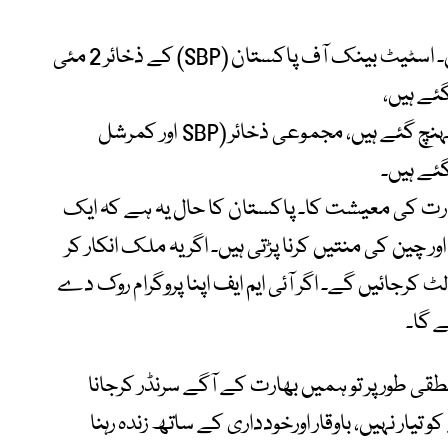
پاکستان کے پاس برائے نام زرمبادلہ ذخائر ہیں۔ اسٹیٹ بینک آف پاکستان (SBP) کے ذخائر 2 مئی
کمرشل بینکوں کے ذخائر 5.15 ارب ڈالر تک پہنچ گئے ہیں، مجموعی ذخائر (SBP اور کمرشل
بھارت کی معیشت کا۔ پاکستان کا حال یہ ہے کہ ایک
 چین کی منتیں کرنا پڑتی ہیں۔ اگر یہ ملک انکار کر
الٹ کرجائیں گے۔ اگر آئی ایم ایف اپنا پروگرام روک دے
ے گا۔
نطقی طور پر تو ہمیں بھارت کے آگے سرنڈر کرجانا
یار نہیں، باوقار اورخودداری کے ساتھ زندہ رہنا