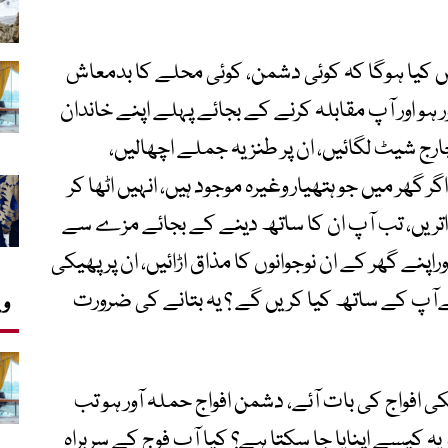
ں کیا ہوگا کہ کوئی دشمن، کوئی محلے کا بدمعاش
و اور آپ مقابلہ کرنے کے بجائے پہلے اپنے خاندان
رج شیٹ لگائیں، ان پر طنزیہ جملے اچھالیں،
گھر میں جو ہتھیار وغیرہ موجود ہیں، انہیں اٹھا کر
اتریں، تب آپ ان کا ساتھ دینے کے بجائے مزے سے
راپنے گھر کے ان نوجوانوں کا مذاق اڑائیں، ان پر پھیکی
ےآپ کے ساتھ کیا کریں گے ؟ یہ بتانے کی ضرورت
وی
افواج کی بات آئے، دشمن افواج حملہ آور ہو تب
ویہ کیسے اپنایا جا سکتا ہے؟ کیا آپ فوج کے سربراہ