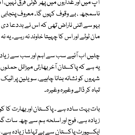
آپ میں اور غداروں میں پھر کوئی فرق نہیں، 
ناسمجھ ، بے وقوف کہوں گا۔ معروف پنجابی 
بہو سے اتنی ناراض تھی کہ اس نے بددعا دی ک
مان ٹوٹے اور اس کا چہیتا خاوند نہ رہے۔ یہ نہ
چلیں اب آئیے سب سے اہم اور سب سے زیادہ 
یہ ہے کہ پاکستان آخر بھارتی میزائل حملوں 
شہروں کو نشانہ بنانا چاہیے، سویلین پر اٹیک
تباہ کر ڈالے وغیرہ وغیرہ۔
بات بہت سادہ ہے ۔ پاکستان اور بھارت کا کو
زیادہ ہے، فوج اور اسلحہ ہم سے چھ سات گن
ایکسپورٹ پاکستان سے بے تہاشا زیادہ ہے،