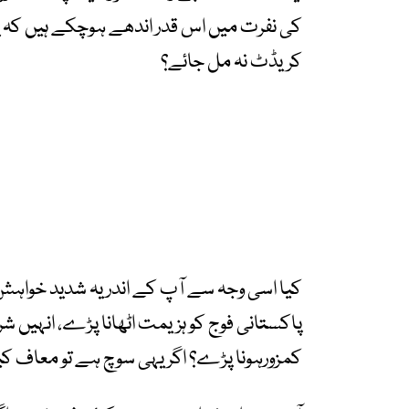
کی نفرت میں اس قدر اندھے ہوچکے ہیں کہ
کریڈٹ نہ مل جائے؟
کیا اسی وجہ سے آپ کے اندر یہ شدید خواہش 
پاکستانی فوج کو ہزیمت اٹھانا پڑے، انہیں ش
کمزورہونا پڑے؟ اگر یہی سوچ ہے تو معاف ک