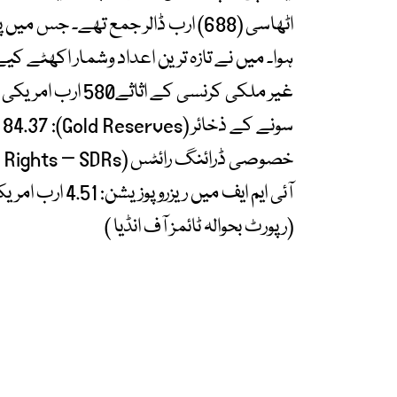
اٹھاسی (688) ارب ڈالر جمع تھے۔ 
ہوا۔ میں نے تازہ ترین اعداد وشمار اکھٹے کیے 
غیر ملکی کرنسی کے اثاثے580 ارب امریکی ڈالر
سونے کے ذخائر (Gold Reserves): 84.37 ارب امریکی ڈالر
خصوصی ڈرائنگ رائٹس (Special Drawing Rights – SDRs): 18.59 ارب امریکی ڈالر
آئی ایم ایف میں ریزرو پوزیشن: 4.51 ارب امریکی ڈالر
(رپورٹ بحوالہ ٹائمز آف انڈیا )