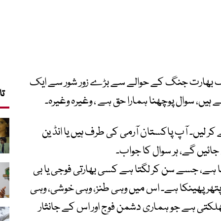
ک بھارت جنگ کے حوالے سے بڑے زور شور سے ایک
تا
 ہیں، سوال پوچھنا ہمارا حق ہے ، وغیرہ وغیرہ۔
کر لیں۔ آپ پاکستان آرمی کی طرف ہیں یا انڈ ین
ائیں گے، ہر سوال کا جواب۔
سا ہے، جسے سن کر لگتا ہے کسی بھارتی فوجی یا بی
تھر پھینکا ہے۔ اس میں وہی طنز، وہی خوشی، وہی
لکتی ہے جو ہماری دشمن فوج اور اس کے جانثار