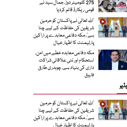
275 کلومیٹر دوڑ، جمال سید نے
قومی ریکارڈ قائم کردیا
’اللہ تعالیٰ نے پاکستان کو حرمین
شریفین کی حفاظت کے لیے چنا
ہے‘، مکہ دفاعی معاہدے پر اراکین
پارلیمنٹ کا اظہار خیال
مکہ دفاعی معاہدہ خطے میں امن،
استحکام اور نئی علاقائی شراکت
داری کی بنیاد ہے، چوہدری طارق
فاروق
ڈیو
’اللہ تعالیٰ نے پاکستان کو حرمین
شریفین کی حفاظت کے لیے چنا
ہے‘، مکہ دفاعی معاہدے پر اراکین
پارلیمنٹ کا اظہار خیال