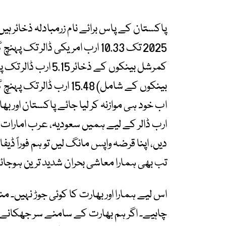
2025 تک 10.33 ارب امریکی ڈالر تک پہنچ گئے ہیں،
بینکوں کے شامل) 15.48 ارب ڈالر تک پہنچ گئے ہیں۔
اب خود ہی موازنہ کر لیا جائے پاکستان اور 
ارب ڈالر کے لیے ہمیں سعودیہ، عرب امارات اور
دیں، اپنا قرضہ واپس مانگ لیں تو ہم فوراً ڈیف
تب بھی ہمارا معاشی بحران شدید ترین ہوجائ
اس لیے ہمارا اور بھارت کا کوئی جوڑ نہیں۔ م
چاہیے۔ اگر ہم بھارت کے سامنے سر جھکانے کو ت