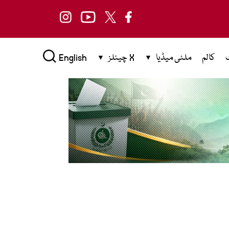
کالم
ملٹی میڈیا
X چینلز
English