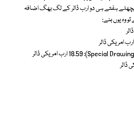
جس میں پچھلے ہفتے ہی دو ارب ڈالر کے لگ بھگ اضافہ
تو وہ یوں بنے: