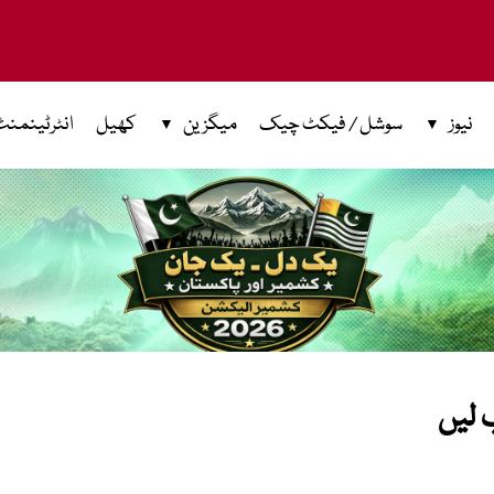
نیوز
سوشل / فیکٹ چیک
میگزین
کھیل
انٹرٹینمنٹ
 لیں