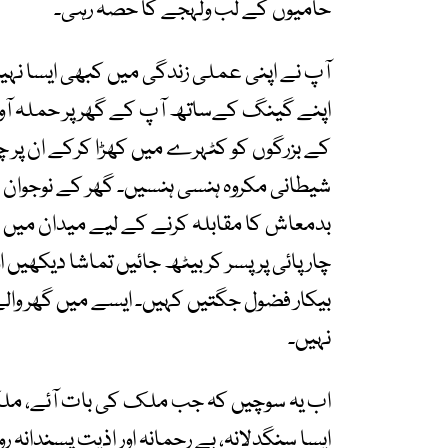
حامیوں کے لب ولہجے کا حصہ رہی۔
آپ نے اپنی عملی زندگی میں کبھی ایسا نہی
اپنے گینگ کےساتھ آپ کے گھر پر حملہ آور ہ
کے بزرگوں کو کٹہرے میں کھڑا کرکے ان پر چا
شیطانی مکروہ ہنسی ہنسیں۔ گھر کے نوجوان اگر 
بدمعاش کا مقابلہ کرنے کے لیے میدان میں 
چارپائی پر پسر کر بیٹھ جائیں تماشا دیکھیں او
بیکار فضول جگتیں کہیں۔ ایسے میں گھر وال
نہیں۔
اب یہ سوچیں کہ جب ملک کی بات آئے، ملکی 
ایسا سنگدلانہ، بے رحمانہ اور اذیت پسندانہ ر