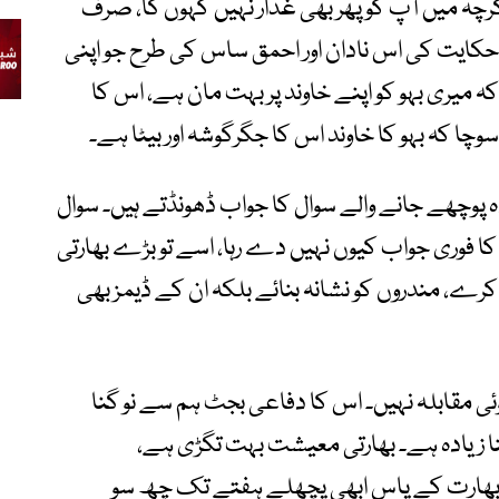
اگرچہ میں آپ کو پھر بھی غدار نہیں کہوں گا، صرف
حکایت کی اس نادان اور احمق ساس کی طرح جو اپنی
ہ میری بہو کو اپنے خاوند پر بہت مان ہے، اس کا
 سوچا کہ بہو کا خاوند اس کا جگرگوشہ اور بیٹا ہے۔
پوچھے جانے والے سوال کا جواب ڈھونڈتے ہیں۔ سوال
کا فوری جواب کیوں نہیں دے رہا، اسے تو بڑے بھارتی
 کرے، مندروں کو نشانہ بنائے بلکہ ان کے ڈیمز بھی
ئی مقابلہ نہیں۔ اس کا دفاعی بجٹ ہم سے نو گنا
ا زیادہ ہے۔ بھارتی معیشت بہت تگڑی ہے،
 بھارت کے پاس ابھی پچھلے ہفتے تک چھ سو