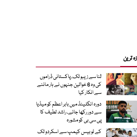
زہ ترین
ثنا سے زیبو تک، پاکستانی ڈراموں
کی وہ 6 خواتین جنہوں نے ہار ماننے
سے انکار کیا
دورہ انگلینڈ میں بابر اعظم کو میڈیا
سے دور رکھا جائے، راشد لطیف کا
پی سی بی کو مشورہ
کے ٹو بیس کیمپ سے اسکردو تک