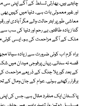
چاہتے ہیں، بھارتی تسلط کے آگے اپنی سی مق
اور غیر معمولی بات ہے۔ دنیا میں کہیں بھی 
معاشی طور پر ابتر حالت والے مگر آبادی او
گنا زیادہ طاقتور، بے رحم اور دنیا کی سب س
ملک کے آگے مزاحمت کی ہو۔ ایسی کوئی مث
براہ کرم اب کوئی ضرورت سے زیادہ سیانا مجھ
قصہ نہ سنائے۔ یہاں پرفوجی میدان میں شکست
کے بعد گوریلا جنگ کے ذریعے مزاحمت کی با
برقرار رکھتے ہوئے، عوام کے جان ومال کے 
پاکستان ایک منفرد مثال ہے، جس کی اپنی ک
مسلسل دو تین وار تھیٹر پڑوس میں چلتے رہن