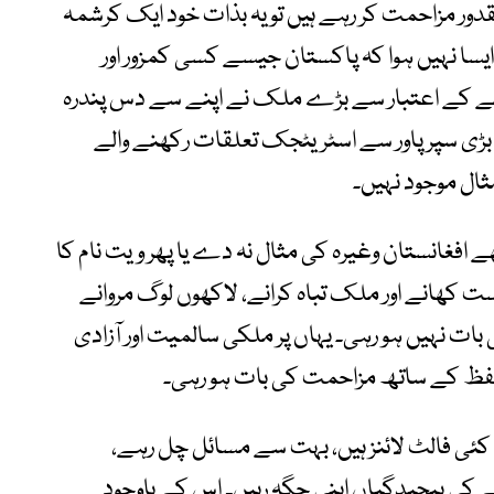
دور مزاحمت کر رہے ہیں تو یہ بذات خود ایک کرشمہ
ایسا نہیں ہوا کہ پاکستان جیسے کسی کمزور اور
ر رقبے کے اعتبار سے بڑے ملک نے اپنے سے دس پندرہ
ے بڑی سپرپاور سے اسٹریٹجک تعلقات رکھنے والے
ال موجود نہیں۔
ے افغانستان وغیرہ کی مثال نہ دے یا پھر ویت نام کا
 کھانے اور ملک تباہ کرانے، لاکھوں لوگ مروانے
ت نہیں ہو رہی۔ یہاں پر ملکی سالمیت اور آزادی
تحفظ کے ساتھ مزاحمت کی بات ہو رہی۔
ئی فالٹ لائنز ہیں، بہت سے مسائل چل رہے،
ے کی پیچیدگیاں اپنی جگہ رہیں۔ اس کے باوجود