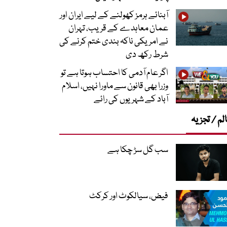
آبنائے ہرمز کھولنے کے لیے ایران اور
عمان معاہدے کے قریب، تہران
نے امریکی ناکہ بندی ختم کرنے کی
شرط رکھ دی
اگر عام آدمی کا احتساب ہوتا ہے تو
وزرا بھی قانون سے ماورا نہیں، اسلام
آباد کے شہریوں کی رائے
لم / تجزیہ
سب گل سڑ چکا ہے
فیض، سیالکوٹ اور کرکٹ