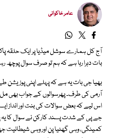
عامر خاکوانی
آج کل ہمارے سوشل میڈیا پر ایک حلقہ پا
بات دہرا رہا ہے کہ ہم تو صرف سوال پوچھ رہے
بھیا جی بات یہ ہے کہ پہلے اپنی پوزیشن طے 
آرمی کی طرف۔ پھرسوالوں کے جواب بھی مل ج
اس لیے کہ بعض سوالات کی بنت اور انداز ای
جے پی کے شدت پسند کارکن نے سوال کا یہ پ
کمینگی، وہی گھٹیا پن اور وہی شیطانیت جھ