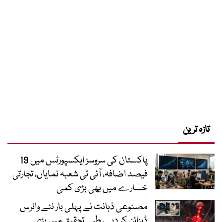
تازہ ترین
پاکستان کی سروسز ایکسپورٹس میں 19
فیصد اضافہ، آئی ٹی شعبہ نمایاں، تجارتی
خسارے میں بھی بڑی کمی
مصنوعی ذہانت نے پہلی بار نئے وائرس
ڈیزائن کر دیے، طبی تحقیق میں بڑی