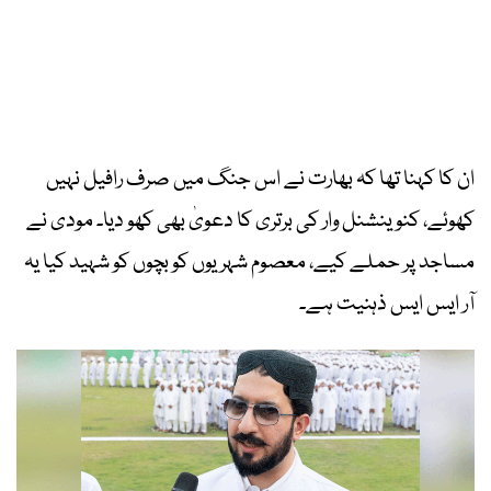
ان کا کہنا تھا کہ بھارت نے اس جنگ میں صرف رافیل نہیں
کھوئے، کنوینشنل وار کی برتری کا دعویٰ بھی کھو دیا۔ مودی نے
مساجد پر حملے کیے، معصوم شہریوں کو بچوں کو شہید کیا یہ
آر ایس ایس ذہنیت ہے۔