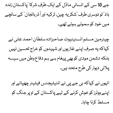
جے 10 سی کے انسانی ماڈل کے ایک طرف شرکا ’پاکستان زندہ
باد‘ تو دوسری طرف ’شکریہ چین، ترکیہ اور آذربائجان‘ کے سانچے
میں خود کو سموئے ہوئے تھے۔
چیئرمین مسلم انسٹیٹیوٹ صاحبزادہ سلطان احمد علی نے
کہاکہ یہ صرف اپنے غازیوں اور شہیدوں کو خراج تحسین نہیں
بلکہ دشمن مودی کو بھی پیغام ہے ہم دفاع وطن میں سیسہ
پلائی دیوار کی طرح متحد ہیں۔
انہوں نے کہاکہ بی جے پی نے انٹیلیجنس فیلیئر چھپانے اور
اپنے ووٹرز کو خوش کرنے کے لیے پاکستان کے اوپر جنگ کو
مسلط کرنا چاہا۔