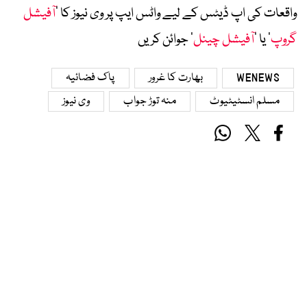
واقعات کی اپ ڈیٹس کے لیے واٹس ایپ پر وی نیوز کا ’
آفیشل
گروپ
‘ یا ’
آفیشل چینل
‘ جوائن کریں
WENEWS
بھارت کا غرور
پاک فضائیہ
مسلم انسٹیٹیوٹ
منہ توڑ جواب
وی نیوز