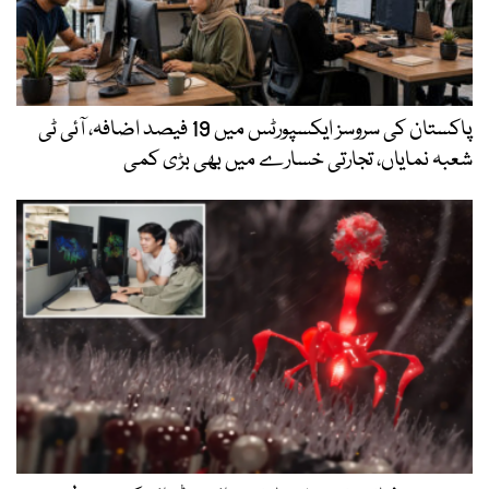
پاکستان کی سروسز ایکسپورٹس میں 19 فیصد اضافہ، آئی ٹی
شعبہ نمایاں، تجارتی خسارے میں بھی بڑی کمی