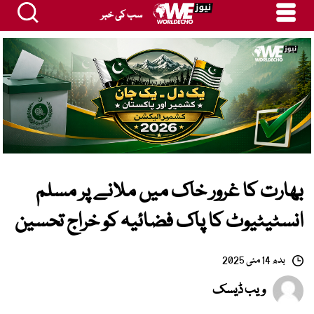
سب کی خبر
بھارت کا غرور خاک میں ملانے پر مسلم
انسٹیٹیوٹ کا پاک فضائیہ کو خراج تحسین
بدھ 14 مئی 2025
ویب ڈیسک