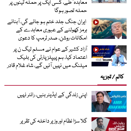
معاہدہ‘ طے، کسی ایک پر حملہ تینوں پر
حملہ تصور ہوگا
ایران جنگ جلد ختم ہو جائے گی، آبنائے
ہرمز کھولنے کے عبوری معاہدے کے
امکانات روشن، صدر ٹرمپ کا دعویٰ
آزاد کشیر کے عوام نے مسلم لیگ ن پر
اعتماد کیا، ہم پیپلز پارٹی کی بلیک
میلنگ میں نہیں آئیں گے، شاہ غلام قادر
کالم / تجزیہ
اپنی زندگی کے ایڈیٹر بنیں، رائٹر نہیں
گلا سڑا نظام اور وزیر داخلہ کی تقریر