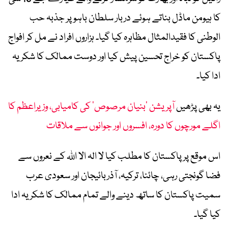
کا ہیومن ماڈل بناتے ہوئے دربار سلطان باہو پر جذبہ حب
الوطنی کا فقیدالمثال مظاہرہ کیا گیا۔ ہزاروں افراد نے مل کر افواج
پاکستان کو خراج تحسین پیش کیا اور دوست ممالک کا شکریہ
ادا کیا۔
یہ بھی پڑھیں
آپریشن ’بنیان مرصوص‘ کی کامیابی، وزیراعظم کا
اگلے مورچوں کا دورہ، افسروں اور جوانوں سے ملاقات
اس موقع پر پاکستان کا مطلب کیا لا الہ الا اللہ کے نعروں سے
فضا گونجتی رہی، چائنا، ترکیہ، آذربائیجان اور سعودی عرب
سمیت پاکستان کا ساتھ دینے والے تمام ممالک کا شکریہ ادا
کیا گیا۔