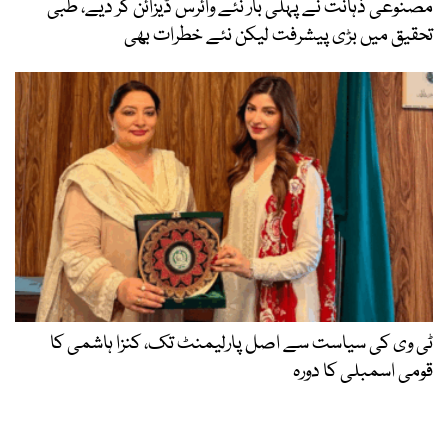
مصنوعی ذہانت نے پہلی بار نئے وائرس ڈیزائن کر دیے، طبی
تحقیق میں بڑی پیشرفت لیکن نئے خطرات بھی
ٹی وی کی سیاست سے اصل پارلیمنٹ تک، کنزا ہاشمی کا
قومی اسمبلی کا دورہ