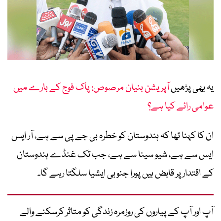
یہ بھی پڑھیں
آپریشن بنیان مرصوص: پاک فوج کے بارے میں
عوامی رائے کیا ہے؟
ان کا کہنا تھا کہ ہندوستان کو خطرہ بی جے پی سے ہے، آر ایس
ایس سے ہے، شیو سینا سے ہے، جب تک غنڈے ہندوستان
کے اقتدار پر قابض ہیں پورا جنوبی ایشیا سلگتا رہے گا۔
آپ اور آپ کے پیاروں کی روزمرہ زندگی کو متاثر کرسکنے والے