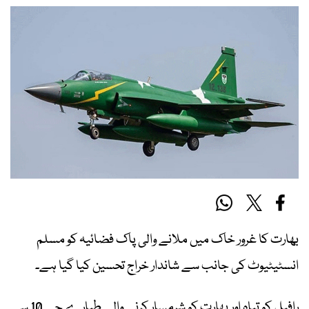
بھارت کا غرور خاک میں ملانے والی پاک فضائیہ کو مسلم
انسٹیٹیوٹ کی جانب سے شاندار خراج تحسین کیا گیا ہے۔
رافیل کو تباہ اور بھارت کو شرمسار کرنے والے طیارے جے 10 سی