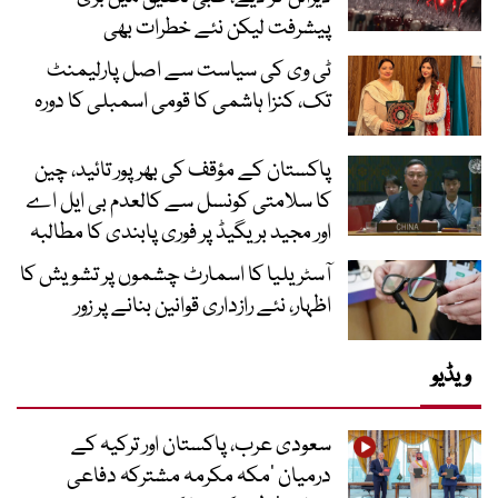
پیشرفت لیکن نئے خطرات بھی
ٹی وی کی سیاست سے اصل پارلیمنٹ
تک، کنزا ہاشمی کا قومی اسمبلی کا دورہ
پاکستان کے مؤقف کی بھرپور تائید، چین
کا سلامتی کونسل سے کالعدم بی ایل اے
اور مجید بریگیڈ پر فوری پابندی کا مطالبہ
آسٹریلیا کا اسمارٹ چشموں پر تشویش کا
اظہار، نئے رازداری قوانین بنانے پر زور
ویڈیو
سعودی عرب، پاکستان اور ترکیہ کے
درمیان ’مکہ مکرمہ مشترکہ دفاعی