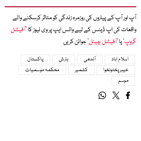
آپ اور آپ کے پیاروں کی روزمرہ زندگی کو متاثر کرسکنے والے
واقعات کی اپ ڈیٹس کے لیے واٹس ایپ پر وی نیوز کا ’
آفیشل
گروپ
‘ یا ’
آفیشل چینل
‘ جوائن کریں
اسلام اباد
آندھی
بارش
پاکستان
خیبرپختونخوا
کشمیر
محکمہ موسمیات
موسم