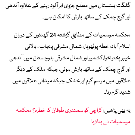
گلگت بلتستان میں مطلع جزوی ابر آلود رہنے کے علاوہ آندھی
اور گرج چمک کے ساتھ بارش کا امکان ہے۔
محکمہ موسمیات کے مطابق گزشتہ 24 گھنٹوں کے دوران
اسلام آباد، خطہ پوٹھوہار، شمال مشرقی پنجاب ، بالائی
خیبرپختونخوا،کشمیر اور شمال مشرقی بلوچستان میں آندھی
اور گرج چمک کے ساتھ بارش ہوئی، جبکہ ملک کے دیگر
علاقوں میں موسم گرم اور خشک جبکہ میدانی علاقوں میں
شدید گرم رہا۔
یہ بھی پڑھیں:
کراچی کو سمندری طوفان کا خطرہ؟ محکمہ
موسمیات نے بتادیا