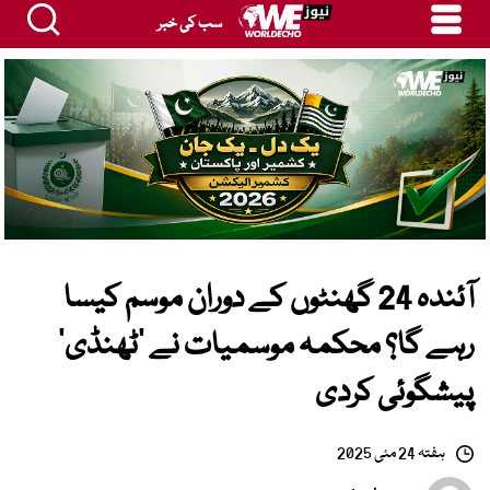
سب کی خبر
آئندہ 24 گھنٹوں کے دوران موسم کیسا
رہے گا؟ محکمہ موسمیات نے ’ٹھنڈی‘
پیشگوئی کردی
ہفتہ 24 مئی 2025