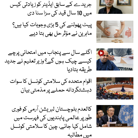
جریدے کے سابق ایڈیٹر کو زیادتی کیس
میں 10 سال قید کی سزا سنا دی
پیٹ پھولنے کی 5 بڑی وجوہات کیا ہیں؟
ماہرین نے مؤثر حل بھی بتا دیے
اگلے سال سے پنجاب میں امتحانی پرچے
کیسے چیک ہوں گے؟ وزیر تعلیم نے جدید
طریقہ بتادیا
اقوام متحدہ کی سلامتی کونسل کا سوات
دہشتگردانہ حملے پر مذمتی بیان
کالعدم بلوچستان لبریشن آرمی کو فوری
طور پر عالمی پابندیوں کی فہرست میں
شامل کیا جائے، چین کا سلامتی کونسل
میں مطالبہ