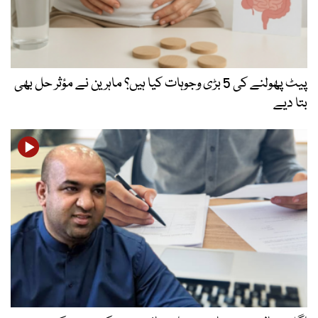
پیٹ پھولنے کی 5 بڑی وجوہات کیا ہیں؟ ماہرین نے مؤثر حل بھی
بتا دیے