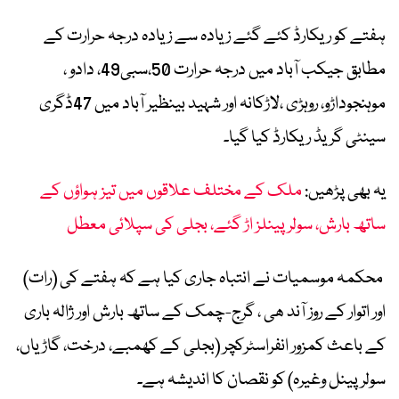
ہفتے کو ریکارڈ کئے گئے زیادہ سے زیادہ درجہ حرارت کے
مطابق جیکب آباد میں درجہ حرارت 50،سبی49، دادو ،
موہنجوداڑو، روہڑی ،لاڑکانہ اور شہید بینظیر آباد میں 47ڈگری
سینٹی گریڈ ریکارڈ کیا گیا۔
یہ بھی پڑھیں:
ملک کے مختلف علاقوں میں تیز ہواؤں کے
ساتھ بارش، سولر پینلز اڑ گئے، بجلی کی سپلائی معطل
محکمہ موسمیات نے انتباہ جاری کیا ہے کہ ہفتے کی (رات)
اور اتوار کے روز آند ھی ، گرج-چمک کے ساتھ بارش اور ژالہ باری
کے باعث کمزور انفراسٹرکچر (بجلی کے کھمبے، درخت، گاڑیاں،
سولر پینل وغیرہ) کو نقصان کا اندیشہ ہے۔