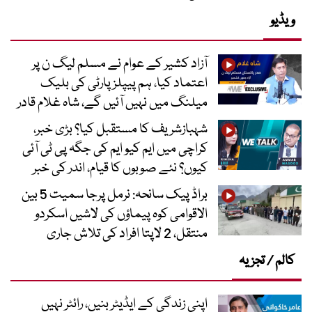
ویڈیو
آزاد کشیر کے عوام نے مسلم لیگ ن پر
اعتماد کیا، ہم پیپلز پارٹی کی بلیک
میلنگ میں نہیں آئیں گے، شاہ غلام قادر
شہبازشریف کا مستقبل کیا؟ بڑی خبر،
کراچی میں ایم کیو ایم کی جگہ پی ٹی آئی
کیوں؟ نئے صوبوں کا قیام، اندر کی خبر
براڈ پیک سانحہ: نرمل پرجا سمیت 5 بین
الاقوامی کوہ پیماؤں کی لاشیں اسکردو
منتقل، 2 لاپتا افراد کی تلاش جاری
کالم / تجزیہ
اپنی زندگی کے ایڈیٹر بنیں، رائٹر نہیں