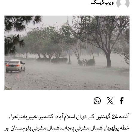
ویب ڈیسک
آئندہ 24 گھنٹوں کے دوران اسلام آباد، کشمیر، خیبرپختونخوا ،
خطہ پوٹھوہار، شمال مشرقی پنجاب،شمال مشرقی بلوچستان اور