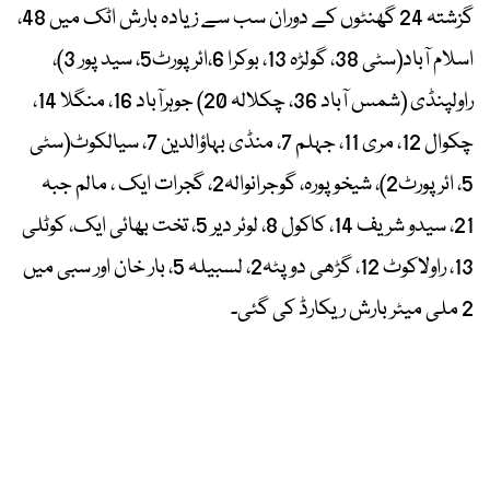
گزشتہ 24 گھنٹوں کے دوران سب سے زیادہ بارش اٹک میں 48،
اسلام آباد(سٹی 38، گولڑہ 13، بوکرا 6،ائرپورٹ5، سید پور 3)،
راولپنڈی (شمس آباد 36، چکلالہ 20) جوہرآباد 16، منگلا 14،
چکوال 12، مری 11، جہلم 7، منڈی بہاؤالدین 7، سیالکوٹ(سٹی
5، ائرپورٹ2)، شیخوپورہ، گوجرانوالہ2، گجرات ایک ، مالم جبہ
21، سیدو شریف 14، کاکول 8، لوئر دیر 5، تخت بھائی ایک، کوٹلی
13، راولاکوٹ 12، گڑھی دوپٹہ2، لسبیلہ 5، بار خان اور سبی میں
2 ملی میٹر بارش ریکارڈ کی گئی۔