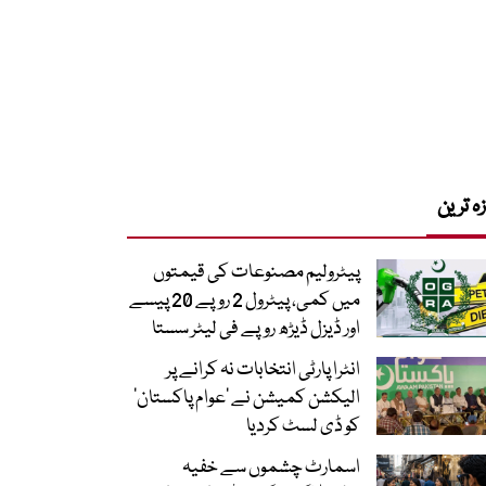
زہ ترین
پیٹرولیم مصنوعات کی قیمتوں
میں کمی، پیٹرول 2 روپے 20 پیسے
اور ڈیزل ڈیڑھ روپے فی لیٹر سستا
انٹرا پارٹی انتخابات نہ کرانے پر
الیکشن کمیشن نے ’عوام پاکستان‘
کو ڈی لسٹ کردیا
اسمارٹ چشموں سے خفیہ