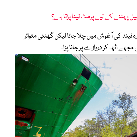
یل پہننے کے لیے پرمٹ لینا پڑتا ہے؟
ارہ نیند کی آغوش میں چلا جاتا لیکن گھنٹی متواتر
مجھے اٹھ کر دروازے پر جانا پڑا۔