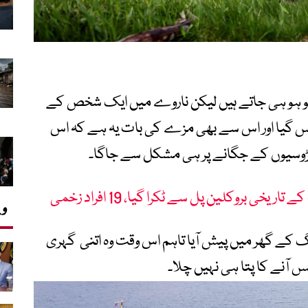
تو ہو ہی جاتے ہیں لیکن ناروے میں ایک شخص کے
 گھس گیا اور اس سے بھی مزے کی بات یہ ہے کہ اس
 پڑوسیوں کے جگانے پر ہی مشکل سے جاگا۔
خی بروکلین پل سے ٹکرا گیا، 19 افراد زخمی
وی
رگ کے گھر میں پیش آیا تاہم اس وقت وہ اتنی گہری
 آنے کا پتا ہی نہیں چلا۔