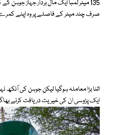
135 میٹر لمبا ایک مال بردار جہاز جوہن ک
صرف چند میٹر کے فاصلے پر وہ اپنے کمرے
اتنا بڑا معاملہ ہوگیا لیکن جوہن کی آنکھ ن
ایک پڑوسی ان کی خیریت دریافت کرنے بھاگا بھ