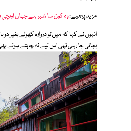
مزید پڑھیے:
وہ کون سا شہر ہے جہاں اونچی ہ
انہوں نے کہا کہ میں تو دروازہ کھولے بغیر دوب
بجائی جا رہی تھی اس لیے نہ چاہتے ہوئے بھی 