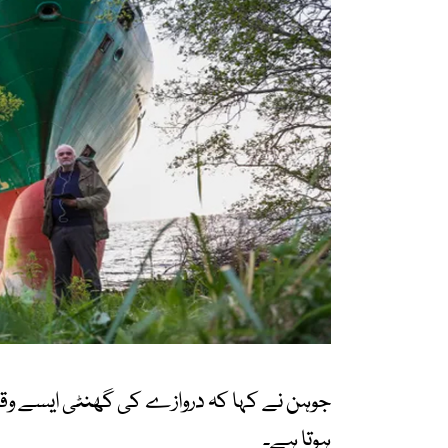
جوہن نے کہا کہ دروازے کی گھنٹی ایسے وق
ہوتا ہے۔