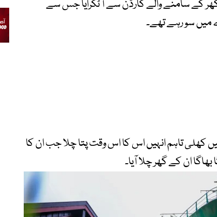
ے گھر کے سامنے والے گارڈن سے آ ٹکرایا جس سے
 میں سو رہے تھے۔
ہیں کھلی تاہم انہیں اس کا اس وقت پتا چلا جب ان کا
اگا ان کے گھر چلا آیا۔