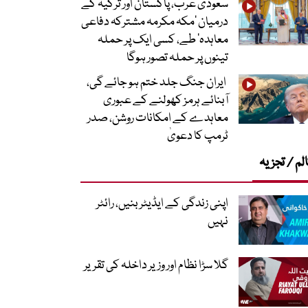
سعودی عرب، پاکستان اور ترکیہ کے
درمیان ’مکہ مکرمہ مشترکہ دفاعی
معاہدہ‘ طے، کسی ایک پر حملہ
تینوں پر حملہ تصور ہوگا
ایران جنگ جلد ختم ہو جائے گی،
آبنائے ہرمز کھولنے کے عبوری
معاہدے کے امکانات روشن، صدر
ٹرمپ کا دعویٰ
لم / تجزیہ
اپنی زندگی کے ایڈیٹر بنیں، رائٹر
نہیں
گلا سڑا نظام اور وزیر داخلہ کی تقریر