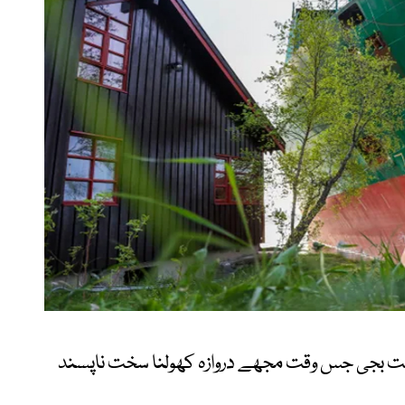
ت بجی جس وقت مجھے دروازہ کھولنا سخت ناپسند