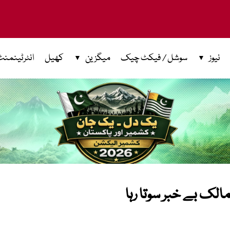
نیوز
سوشل / فیکٹ چیک
میگزین
کھیل
انٹرٹینمنٹ
الک بے خبر سوتا رہا