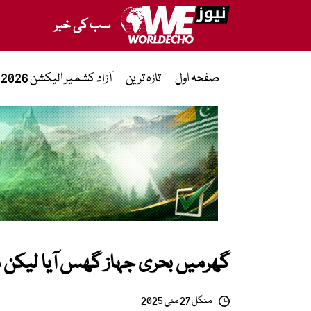
سب کی خبر
صفحہ اول
تازہ ترین
آزاد کشمیر الیکشن 2026
گھرمیں بحری جہاز گھس آیا لیکن م
منگل 27 مئی 2025