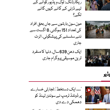
ریکارڈنگ: لوگ ویڈیو رکوانے کے
لیے ڈزنی کے گانے کیوں گانے
لگے؟
مون سون بارشوں سے جاں بحق افراد
کی تعداد 151 ہوگئی، 8 اگست سے
نئے سلسلے کی پیشگوئی، الرٹ
جاری
ایک دھن 639 سال، دنیا کا منفرد
ترین موسیقی پروگرام جاری
ڈیو
’۔۔۔ ایک دستخط‘: تجارتی خسارے
پر ڈونلڈ ٹرمپ نے سوئٹزر لینڈ کو
دھمکی دے دی