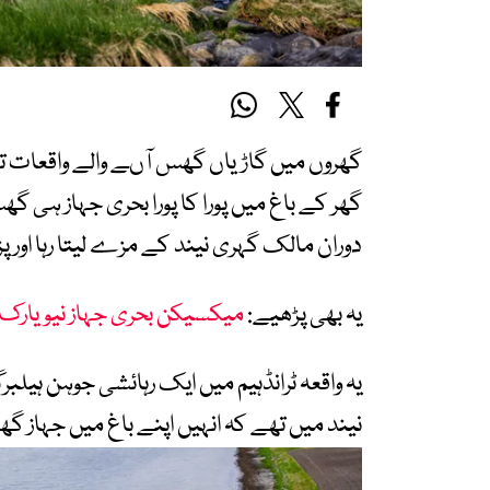
گھروں میں گاڑیاں گھس آںے والے واقعات 
گھر کے باغ میں پورا کا پورا بحری جہاز ہی
دوران مالک گہری نیند کے مزے لیتا رہا اور
یہ بھی پڑھیے:
میکسیکن بحری جہاز نیویارک کے تاری
یہ واقعہ ٹرانڈہیم میں ایک رہائشی جوہن ہیلب
نیند میں تھے کہ انہیں اپنے باغ میں جہاز گھس