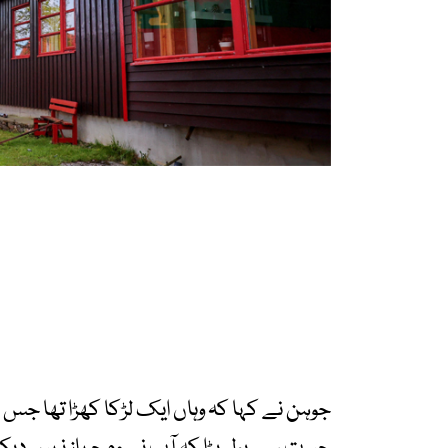
جوہن نے کہا کہ وہاں ایک لڑکا کھڑا تھا جس