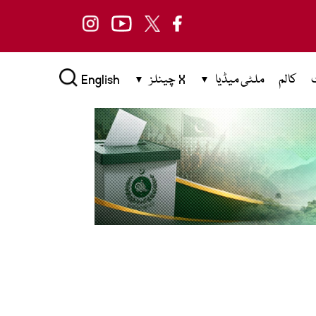
کالم
ملٹی میڈیا
X چینلز
English