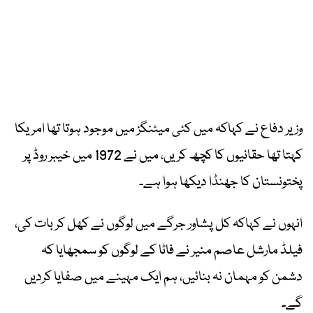
وزیر دفاع نے کہاکہ میں کئی میٹنگز میں موجود ہوتا تھا امریکا
کہتا تھا حقانیوں کا کچھ کریں، میں نے 1972 میں خیبر روڈ پر
پختونستان کا جھنڈا دیکھا ہوا ہے۔
انہوں نے کہاکہ کل پشاور جرگے میں لوگوں نے کھل کر بات کی،
فیلڈ مارشل عاصم منیر نے فاٹا کے لوگوں کو سمجھایا کہ
دشمن کو مہمان نہ بنائیں، ہم ایک مہینے میں صفایا کردیں
گے۔