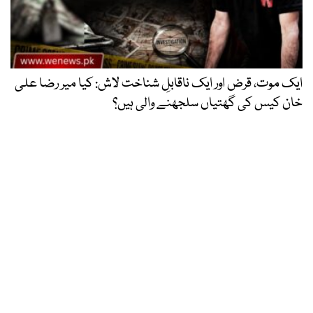
ایک موت، قرض اور ایک ناقابلِ شناخت لاش: کیا میر رضا علی
خان کیس کی گھتیاں سلجھنے والی ہیں؟