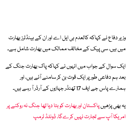
وزیر دفاع نے کہاکہ کالعدم بی ایل اے اور ان کے ہینڈلرز بھارت
میں ہیں، سی پیک کے مخالف ممالک میں بھارت شامل ہے۔
ایک سوال کے جواب میں انہوں نے کہاکہ پاک بھارت جنگ کے
بعد ہم دفاعی طور پر ایک قوت بن کر سامنے آئے ہیں، اور
ہمارے پاس جے ایف 17 تھنڈر جہازوں کے آرڈر آ رہے ہیں۔
یہ بھی پڑھیں
پاکستان اور بھارت کو بتا دیا تھا جنگ نہ روکنے پر
امریکا آپ سے تجارت نہیں کرےگا، ڈونلڈ ٹرمپ