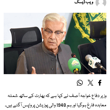
ویب ڈیسک
وزیر دفاع خواجہ آصف نے کہا ہے کہ بھارت کے ساتھ شملہ
معاہدہ فارغ ہوگیا اور ہم 1948 والی پوزیشن پر واپس آگئے ہیں۔