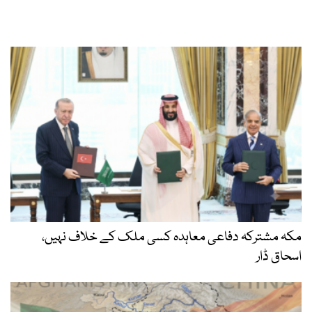
مکہ مشترکہ دفاعی معاہدہ کسی ملک کے خلاف نہیں،
اسحاق ڈار