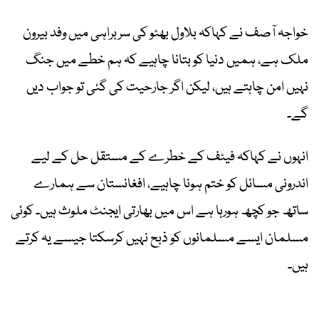
خواجہ آصف نے کہاکہ بلاول بھٹو کی سربراہی میں وفد بیرون
ملک ہے، ہمیں دنیا کو بتانا چاہیے کہ ہم خطے میں جنگ
نہیں امن چاہتے ہیں، لیکن اگر جارحیت کی گئی تو جواب دیں
گے۔
انہوں نے کہاکہ فیٹف کے خطرے کے مستقل حل کے لیے
اندرونی مسائل کو ختم ہونا چاہیے، افغانستان سے ہمارے
ساتھ جو کچھ ہورہا ہے اس میں بھارتی ایجنٹ ملوث ہیں۔ کوئی
مسلمان ایسے مسلمانوں کو ذبح نہیں کرسکتا جیسے یہ کرتے
ہیں۔