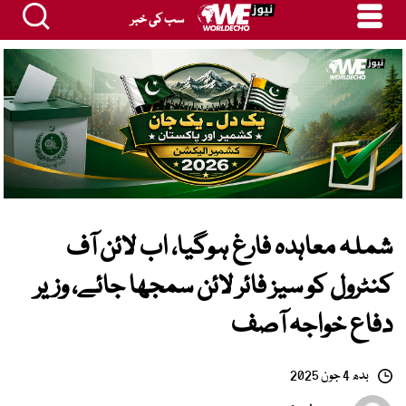
سب کی خبر
شملہ معاہدہ فارغ ہوگیا، اب لائن آف
کنٹرول کو سیز فائر لائن سمجھا جائے، وزیر
دفاع خواجہ آصف
بدھ 4 جون 2025