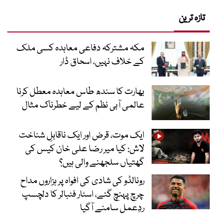
تازہ ترین
مکہ مشترکہ دفاعی معاہدہ کسی ملک
کے خلاف نہیں، اسحاق ڈار
بھارت کا سندھ طاس معاہدہ معطل کرنا
عالمی آبی نظم کے لیے خطرناک مثال
ایک موت، قرض اور ایک ناقابلِ شناخت
لاش: کیا میر رضا علی خان کیس کی
گھتیاں سلجھنے والی ہیں؟
رونالڈو کی شادی کی افواہ پر ہزاروں مداح
چرچ پہنچ گئے، اسٹار فٹبالر کا دلچسپ
ردِعمل سامنے آگیا