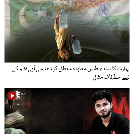
بھارت کا سندھ طاس معاہدہ معطل کرنا عالمی آبی نظم کے
لیے خطرناک مثال