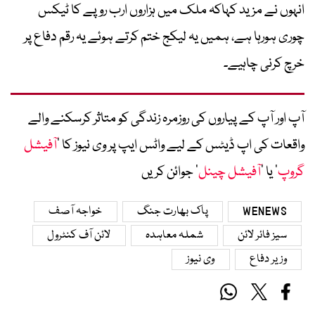
انہوں نے مزید کہاکہ ملک میں ہزاروں ارب روپے کا ٹیکس
چوری ہورہا ہے، ہمیں یہ لیکج ختم کرتے ہوئے یہ رقم دفاع پر
خرچ کرنی چاہیے۔
آپ اور آپ کے پیاروں کی روزمرہ زندگی کو متاثر کرسکنے والے
واقعات کی اپ ڈیٹس کے لیے واٹس ایپ پر وی نیوز کا ’
آفیشل
گروپ
‘ یا ’
آفیشل چینل
‘ جوائن کریں
WENEWS
پاک بھارت جنگ
خواجہ آصف
سیز فائر لائن
شملہ معاہدہ
لائن آف کنٹرول
وزیر دفاع
وی نیوز