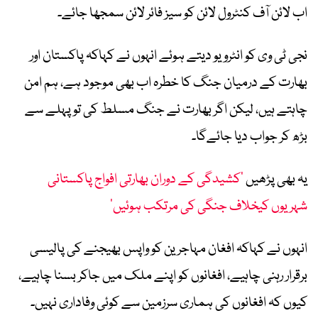
اب لائن آف کنٹرول لائن کو سیز فائر لائن سمجھا جائے۔
نجی ٹی وی کو انٹرویو دیتے ہوئے انہوں نے کہاکہ پاکستان اور
بھارت کے درمیان جنگ کا خطرہ اب بھی موجود ہے، ہم امن
چاہتے ہیں، لیکن اگر بھارت نے جنگ مسلط کی تو پہلے سے
بڑھ کر جواب دیا جائےگا۔
یہ بھی پڑھیں
’کشیدگی کے دوران بھارتی افواج پاکستانی
شہریوں کیخلاف جنگی کی مرتکب ہوئیں‘
انہوں نے کہاکہ افغان مہاجرین کو واپس بھیجنے کی پالیسی
برقرار رہنی چاہیے، افغانوں کو اپنے ملک میں جاکر بسنا چاہیے،
کیوں کہ افغانوں کی ہماری سرزمین سے کوئی وفاداری نہیں۔