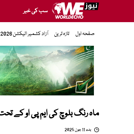
سب کی خبر
صفحہ اول
تازہ ترین
آزاد کشمیر الیکشن 2026
ماہ رنگ بلوچ کی ایم پی او کے تح
بدھ 11 جون 2025