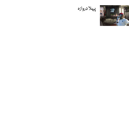
پہلا دروازہ