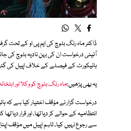
ڈاکٹر ماہ رنگ بلوچ کی ایم پی او کے تحت گرف
آئینی درخواست ان کی بہن نادیہ بلوچ کی ج
ہائیکورٹ کے فیصلے کے خلاف اپیل کی گئ
یہ بھی پڑھیں:
ماہ رنگ بلوچ کو وکلا اور اہلخ
درخواست گزار نے مؤقف اختیار کیا ہے کہ ہا
انتظامیہ کے حوالے کر دیا تھا، اور قرار دیا ت
سے رجوع نہیں کیا۔ تاہم اپیل میں مؤقف اپنا