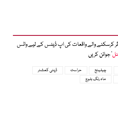
متاثر کرسکنے والے واقعات کی اپ ڈیٹس کے لیے واٹس
نل
‘ جوائن کریں
چیلینج
حراست
ڈپٹی کمشنر
ماہ رنگ بلوچ