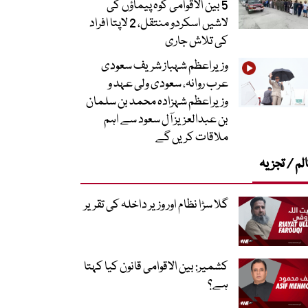
5 بین الاقوامی کوہ پیماؤں کی
لاشیں اسکردو منتقل، 2 لاپتا افراد
کی تلاش جاری
وزیراعظم شہباز شریف سعودی
عرب روانہ، سعودی ولی عہد و
وزیراعظم شہزادہ محمد بن سلمان
بن عبدالعزیز آل سعود سے اہم
ملاقات کریں گے
لم / تجزیہ
گلا سڑا نظام اور وزیر داخلہ کی تقریر
کشمیر: بین الاقوامی قانون کیا کہتا
ہے؟