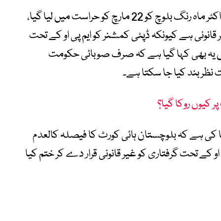
درخواست میں مؤقف اختیار کیا گیا ہے کہ ڈاکٹر ماہ رنگ بلوچ کو 22 مارچ کو حراست میں لیا گیا،
انونی ہے کیونکہ ڈپٹی کمشنر کو ایم پی او کے تحت
ں یہ بھی کہا گیا ہے کہ صرف صوبائی حکومت
نظر بند کیا جا سکتا ہے۔
پر کیوں روکا گیا؟
کی ہے کہ بلوچستان ہائی کورٹ کا فیصلہ کالعدم
ی او کے تحت گرفتاری کو غیر قانونی قرار دے کر ختم کیا