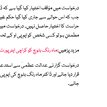
جب کہ اس حوالے سے جاری کیا گیا حکم غیر ق
حراست کا اختیار حاصل نہیں۔ درخواست می
مطمئن ہو تو کسی شخص کو ایم پی او کے تحت 
مزید پڑھیں:
ماہ رنگ بلوچ کو کراچی ایئر پورٹ 
درخواست گزار نے عدالت عظمیٰ سے استدعا 
قرار دیا جائے اور ڈاکٹر ماہ رنگ بلوچ کی ایم پ
جائے۔