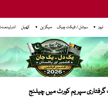
نیوز
سوشل / فیکٹ چیک
میگزین
کھیل
انٹرٹینمنٹ
ت گرفتاری سپریم کورٹ میں چیلنج