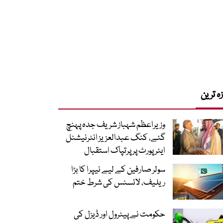
زہ ترین
وزیراعظم شہباز شریف جدہ پہنچ
گئے، کنگ عبدالعزیز انٹرنیشنل
ایئر پورٹ پر پرتپاک استقبال
سولر صارفین کے لیے نیپرا کا بڑا
ریلیف، لائسنس کی شرط ختم
حکومت نے پیٹرول اور ڈیزل کی