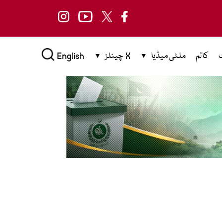
کالم
ملٹی میڈیا
X چینلز
English