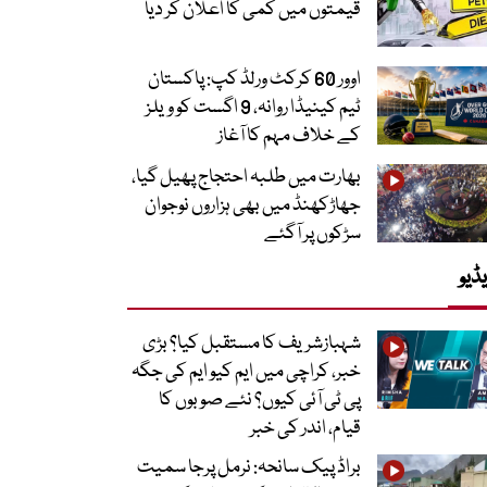
قیمتوں میں کمی کا اعلان کر دیا
اوور 60 کرکٹ ورلڈ کپ: پاکستان
ٹیم کینیڈا روانہ، 9 اگست کو ویلز
کے خلاف مہم کا آغاز
بھارت میں طلبہ احتجاج پھیل گیا،
جھاڑکھنڈ میں بھی ہزاروں نوجوان
سڑکوں پر آگئے
ڈیو
شہبازشریف کا مستقبل کیا؟ بڑی
خبر، کراچی میں ایم کیو ایم کی جگہ
پی ٹی آئی کیوں؟ نئے صوبوں کا
قیام، اندر کی خبر
براڈ پیک سانحہ: نرمل پرجا سمیت