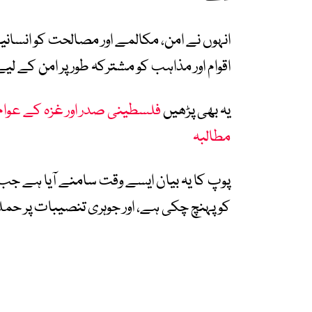
انہوں نے امن، مکالمے اور مصالحت کو انسانیت
اقوام اور مذاہب کو مشترکہ طور پر امن کے لیے ک
یہ بھی پڑھیں
فلسطینی صدر اور غزہ کے عوام
مطالبہ
پوپ کا یہ بیان ایسے وقت سامنے آیا ہے جب 
کو پہنچ چکی ہے، اور جوہری تنصیبات پر حمل