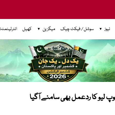
نیوز
سوشل / فیکٹ چیک
میگزین
کھیل
انٹرٹینمنٹ
پوپ لیو کا ردعمل بھی سامنے آگیا