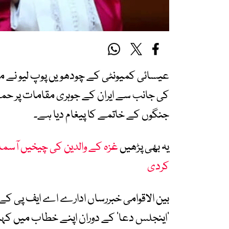
عیسائی کمیونٹی کے چودھویں پوپ لیو نے م
کی جانب سے ایران کے جوہری مقامات پر حملے
جنگوں کے خاتمے کا پیغام دیا ہے۔
یہ بھی پڑھیں
غزہ کے والدین کی چیخیں آسم
کردی
بین الاقوامی خبررساں ادارے اے ایف پی کے مط
’اینجلس دعا‘ کے دوران اپنے خطاب میں کہاک