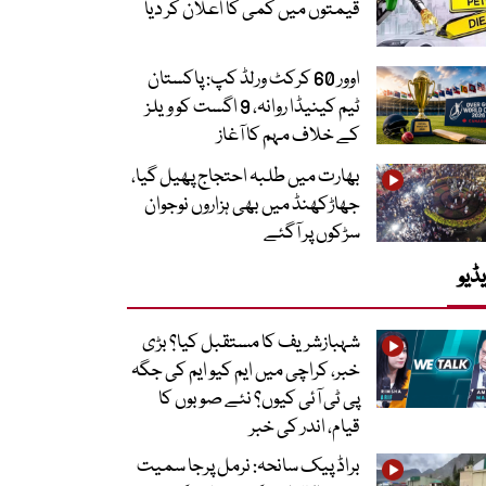
قیمتوں میں کمی کا اعلان کر دیا
اوور 60 کرکٹ ورلڈ کپ: پاکستان
ٹیم کینیڈا روانہ، 9 اگست کو ویلز
کے خلاف مہم کا آغاز
بھارت میں طلبہ احتجاج پھیل گیا،
جھاڑکھنڈ میں بھی ہزاروں نوجوان
سڑکوں پر آگئے
ڈیو
شہبازشریف کا مستقبل کیا؟ بڑی
خبر، کراچی میں ایم کیو ایم کی جگہ
پی ٹی آئی کیوں؟ نئے صوبوں کا
قیام، اندر کی خبر
براڈ پیک سانحہ: نرمل پرجا سمیت