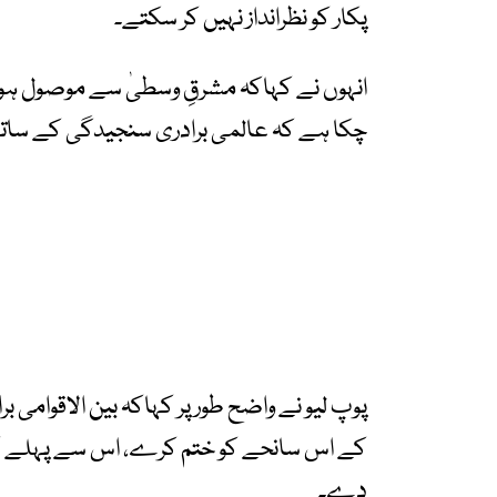
پکار کو نظرانداز نہیں کر سکتے۔
انہوں نے کہاکہ مشرقِ وسطیٰ سے موصول ہونے
چکا ہے کہ عالمی برادری سنجیدگی کے سات
پوپ لیو نے واضح طور پر کہاکہ بین الاقوامی ب
کے اس سانحے کو ختم کرے، اس سے پہلے کہ ی
دے۔