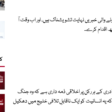
 والی خبریں نہایت تشویشناک ہیں، اور اب وقت آ
ھ اقدام کرے۔
کا
رادری کے ہر رکن پر اخلاقی ذمہ داری ہے کہ وہ جنگ
ہ انسانیت کو ایک ناقابلِ تلافی خلیج میں دھکیل