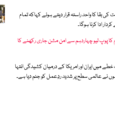
 کی بقا کا واحد راستہ قرار دیتے ہوئے کہاکہ تمام
ردار ادا کرنا ہوگا۔
 کا پوپ لیو چہاردہم سے امن مشن جاری رکھنے کا
خطے میں ایران اور امریکا کے درمیان کشیدگی انتہا
وں نے عالمی سطح پر شدید ردِعمل کو جنم دیا ہے۔