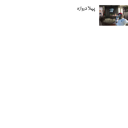
پہلا دروازہ