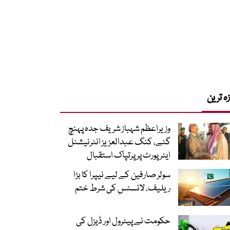
زہ ترین
وزیراعظم شہباز شریف جدہ پہنچ
گئے، کنگ عبدالعزیز انٹرنیشنل
ایئر پورٹ پر پرتپاک استقبال
سولر صارفین کے لیے نیپرا کا بڑا
ریلیف، لائسنس کی شرط ختم
حکومت نے پیٹرول اور ڈیزل کی