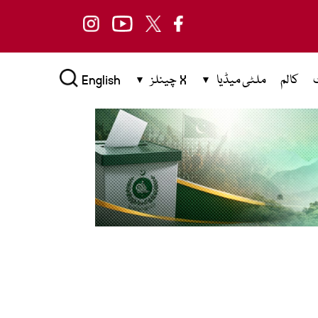
کالم
ملٹی میڈیا
X چینلز
English