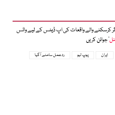
متاثر کرسکنے والے واقعات کی اپ ڈیٹس کے لیے واٹس
نل
‘ جوائن کریں
ایران
پوپ لیو
ردعمل سامنے آگیا