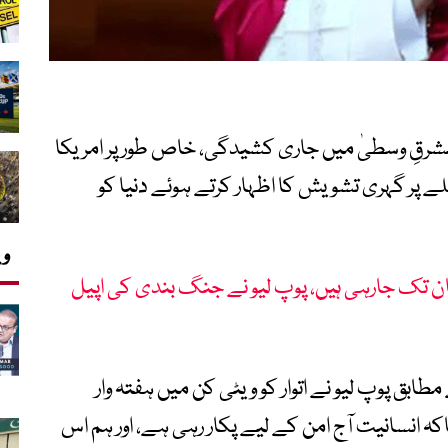
شرقِ وسطیٰ میں جاری کشیدگی، خاص طور پر امریکا
 پر گہری تشویش کا اظہار کرتے ہوئے دنیا کو
وی
ان تک جارہی ہیں، پوپ لیو نے جنگ بندی کی اپیل
ابق پوپ لیو نے اتوار کو ویٹی کن میں ہفتہ وار
ہ انسانیت آج امن کے لیے پکار رہی ہے، اور ہم اس