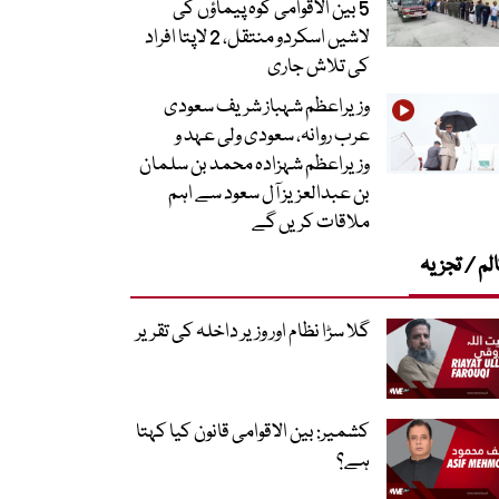
5 بین الاقوامی کوہ پیماؤں کی
لاشیں اسکردو منتقل، 2 لاپتا افراد
کی تلاش جاری
وزیراعظم شہباز شریف سعودی
عرب روانہ، سعودی ولی عہد و
وزیراعظم شہزادہ محمد بن سلمان
بن عبدالعزیز آل سعود سے اہم
ملاقات کریں گے
لم / تجزیہ
گلا سڑا نظام اور وزیر داخلہ کی تقریر
کشمیر: بین الاقوامی قانون کیا کہتا
ہے؟