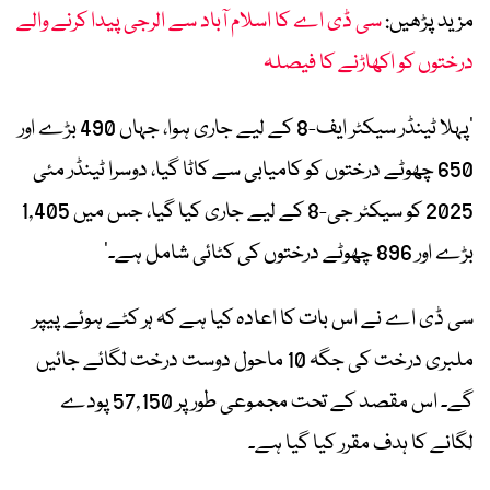
مزید پڑھیں:
سی ڈی اے کا اسلام آباد سے الرجی پیدا کرنے والے
درختوں کو اکھاڑنے کا فیصلہ
’پہلا ٹینڈر سیکٹر ایف-8 کے لیے جاری ہوا، جہاں 490 بڑے اور
650 چھوٹے درختوں کو کامیابی سے کاٹا گیا، دوسرا ٹینڈر مئی
2025 کو سیکٹر جی-8 کے لیے جاری کیا گیا، جس میں 1,405
بڑے اور 896 چھوٹے درختوں کی کٹائی شامل ہے۔‘
سی ڈی اے نے اس بات کا اعادہ کیا ہے کہ ہر کٹے ہوئے پیپر
ملبری درخت کی جگہ 10 ماحول دوست درخت لگائے جائیں
گے۔ اس مقصد کے تحت مجموعی طور پر 57,150 پودے
لگانے کا ہدف مقرر کیا گیا ہے۔