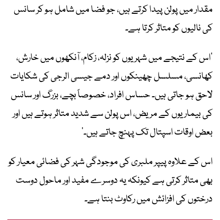
مقدار میں پولن پیدا کرتے ہیں، جو فضا میں شامل ہو کر سانس
کی نالیوں کو متاثر کرتا ہے۔
’اس کے نتیجے میں شہریوں کو نزلہ، زکام، آنکھوں میں خارش،
کھانسی، مسلسل چھینکوں اور دمے جیسی الرجی کی شکایات
لاحق ہو جاتی ہیں۔ حساس افراد، خصوصاً بچے، بزرگ اور سانس
کی بیماریوں کے مریض، اس پولن سے شدید متاثر ہوتے ہیں اور
بعض اوقات اسپتال تک پہنچ جاتے ہیں۔‘
اس کے علاوہ پیپر ملبری کی موجودگی شہر کی فضائی معیار کو
بھی متاثر کرتی ہے کیونکہ یہ دوسرے مفید اور ماحول دوست
درختوں کی افزائش میں رکاوٹ بنتا ہے۔