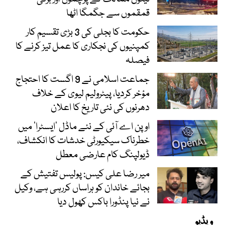
قمقموں سے جگمگا اٹھا
حکومت کا بجلی کی 3 بڑی تقسیم کار
کمپنیوں کی نجکاری کا عمل تیز کرنے کا
فیصلہ
جماعت اسلامی نے 9 اگست کا احتجاج
مؤخر کردیا، پیٹرولیم لیوی کے خلاف
دھرنوں کی نئی تاریخ کا اعلان
اوپن اے آئی کے نئے ماڈل ’ایسٹرا‘ میں
خطرناک سیکیورٹی خدشات کا انکشاف،
ڈیولپنگ کام عارضی معطل
میر رضا علی کیس: پولیس تفتیش کے
بجائے خاندان کو ہراساں کررہی ہے، وکیل
نے نیا پنڈورا باکس کھول دیا
ویڈیو