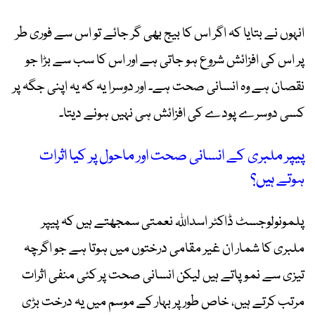
انہوں نے بتایا کہ اگر اس کا بیج بھی گر جائے تو اس سے فوری طر
پر اس کی افزائش شروع ہو جاتی ہے اور اس کا سب سے بڑا جو
نقصان ہے وہ انسانی صحت ہے۔ اور دوسرا یہ کہ یہ اپنی جگہ پر
کسی دوسرے پودے کی افزائش ہی نہیں ہونے دیتا۔
پیپر ملبری کے انسانی صحت اور ماحول پر کیا اثرات
ہوتے ہیں؟
پلمونولوجسٹ ڈاکٹر اسداللہ نعمتی سمجھتے ہیں کہ پیپر
ملبری کا شمار ان غیر مقامی درختوں میں ہوتا ہے جو اگرچہ
تیزی سے نمو پاتے ہیں لیکن انسانی صحت پر کئی منفی اثرات
مرتب کرتے ہیں، خاص طور پر بہار کے موسم میں یہ درخت بڑی