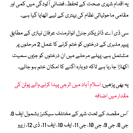
یہ اقدام شہری صحت کے تحفظ، فضائی آلودگی میں کمی اور
مقامی ماحولیاتی نظام کی بہتری کے لیے اٹھایا گیا ہے۔
سی ڈی اے ڈائریکٹر جنرل انوائرمنٹ عرفان نیازی کے مطابق
پیپر ملبری کے درختوں کو ختم کرنے کا عمل 2 مرحلوں پر
مشتمل ہے، پہلے مرحلے میں ان درختوں کو جڑوں سمیت
اکھاڑا جا رہا ہے تاکہ دوبارہ اگنے کا امکان ختم ہو جائے۔
یہ بھی پڑھیں:
اسلام آباد میں الرجی پیدا کرنے والے پولن کی
مقدار میں اضافہ
’اس مقصد کے تحت شہر کے مختلف سیکٹرز بشمول ایف 8،
جی 8، جی 9، جی 10، جی 11، ایف 10، ایف 11، ڈی 12، زیرو