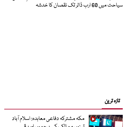
سیاحت میں 60 ارب ڈالر تک نقصان کا خدشہ
تازہ ترین
مکہ مشترکہ دفاعی معاہدہ: اسلام آباد
تینوں ممالک کے پرچموں اور برقی