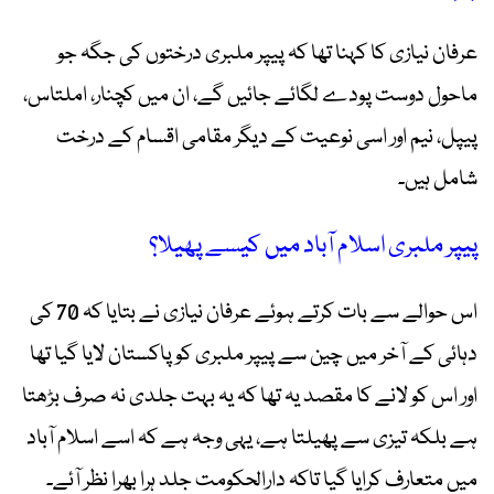
عرفان نیازی کا کہنا تھا کہ پیپر ملبری درختوں کی جگہ جو
ماحول دوست پودے لگائے جائیں گے، ان میں کچنار، املتاس،
پیپل، نیم اور اسی نوعیت کے دیگر مقامی اقسام کے درخت
شامل ہیں۔
پیپر ملبری اسلام آباد میں کیسے پھیلا؟
اس حوالے سے بات کرتے ہوئے عرفان نیازی نے بتایا کہ 70 کی
دہائی کے آخر میں چین سے پیپر ملبری کو پاکستان لایا گیا تھا
اور اس کو لانے کا مقصد یہ تھا کہ یہ بہت جلدی نہ صرف بڑھتا
ہے بلکہ تیزی سے پھیلتا ہے، یہی وجہ ہے کہ اسے اسلام آباد
میں متعارف کرایا گیا تاکہ دارالحکومت جلد ہرا بھرا نظر آئے۔