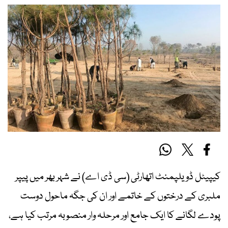
کیپیٹل ڈویلپمنٹ اتھارٹی (سی ڈی اے) نے شہر بھر میں پیپر
ملبری کے درختوں کے خاتمے اور ان کی جگہ ماحول دوست
پودے لگانے کا ایک جامع اور مرحلہ وار منصوبہ مرتب کیا ہے،