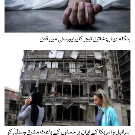
بنگلہ دیش: خاتون ٹیچر کا یونیورسٹی میں قتل
اسرائیل و امریکا کے ایران پر حملوں کے باعث مشرقِ وسطیٰ کو