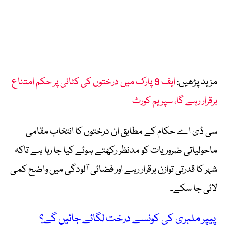
مزید پڑھیں:
ایف 9 پارک میں درختوں کی کٹائی پر حکم امتناع
برقرار رہے گا، سپریم کورٹ
سی ڈی اے حکام کے مطابق ان درختوں کا انتخاب مقامی
ماحولیاتی ضروریات کو مدنظر رکھتے ہوئے کیا جا رہا ہے تاکہ
شہر کا قدرتی توازن برقرار رہے اور فضائی آلودگی میں واضح کمی
لائی جا سکے۔
پیپر ملبری کی کونسے درخت لگائے جائیں گے؟