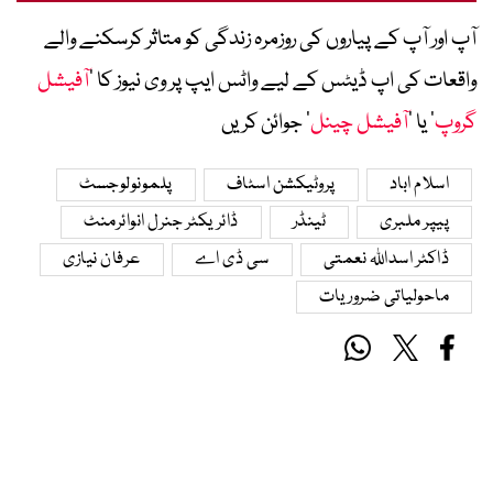
آپ اور آپ کے پیاروں کی روزمرہ زندگی کو متاثر کرسکنے والے
واقعات کی اپ ڈیٹس کے لیے واٹس ایپ پر وی نیوز کا ’
آفیشل
گروپ
‘ یا ’
آفیشل چینل
‘ جوائن کریں
اسلام اباد
پروٹیکشن اسٹاف
پلمونولوجسٹ
پیپر ملبری
ٹینڈر
ڈائریکٹر جنرل انوائرمنٹ
ڈاکٹر اسداللہ نعمتی
سی ڈی اے
عرفان نیازی
ماحولیاتی ضروریات