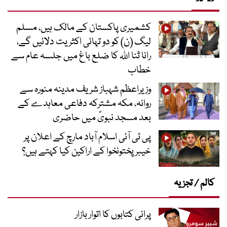
کشمیری پاکستان کے مالک ہیں، مسلم
لیگ (ن) کو دو تہائی اکثریت دلائیں گے،
رانا ثنا اللہ کا ضلع باغ میں جلسہ عام سے
خطاب
وزیراعظم شہباز شریف مدینہ منورہ سے
روانہ، مکہ مشترکہ دفاعی معاہدے کے
بعد مسجد نبویؐ میں حاضری
پی ٹی آئی اسلام آباد مارچ کے اعلان پر
خیبر پختونخوا کے اراکین کیا کہتے ہیں؟
کالم / تجزیہ
پرانی کتابوں کا اتوار بازار