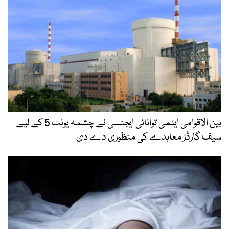
بین الاقوامی ایٹمی توانائی ایجنسی نے چشمہ یونٹ 5 کے لیے
سیف گارڈز معاہدے کی منظوری دے دی