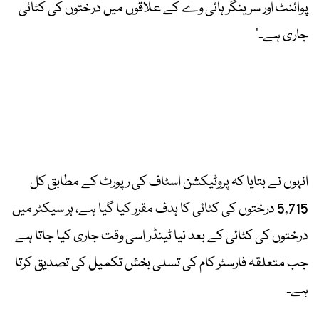
پوائنٹ اور سرینگر ہائی وے کے علاقوں میں درختوں کی کٹائی
جاری ہے۔‘
انہوں نے بتایا کہ پروٹیکشن اسٹاف کی رپورٹ کے مطابق کل
5,715 درختوں کی کٹائی کا ہدف مقرر کیا گیا ہے، ہر سیکٹر میں
درختوں کی کٹائی کے بعد نیا ٹینڈر اسی وقت جاری کیا جاتا ہے
جب متعلقہ فارسٹر کام کی تسلی بخش تکمیل کی تصدیق کرتا
ہے۔