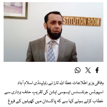
وفاقی وزیر اطلاعات عطا اللہ تارڑ نے راولپنڈی اسلام آباد
اسپورٹس جرنلسٹس ایسوسی ایشن کی تقریبِ حلف برداری سے
خطاب کرتے ہوئے کہا ہے کہ پاکستان میں کھیلوں کے فروغ