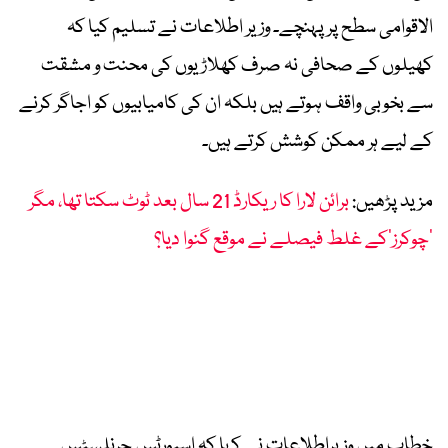
الاقوامی سطح پر پہنچے۔ وزیر اطلاعات نے تسلیم کیا کہ
کھیلوں کے صحافی نہ صرف کھلاڑیوں کی محنت و مشقت
سے بخوبی واقف ہوتے ہیں بلکہ ان کی کامیابیوں کو اجاگر کرنے
کے لیے ہر ممکن کوشش کرتے ہیں۔
مزید پڑھیں:
برائن لارا کا ریکارڈ 21 سال بعد ٹوٹ سکتا تھا، مگر
’چوکرز‘کے غلط فیصلے نے موقع گنوا دیا؟
خطاب میں وزیراطلاعات نے کہا کہ اسپورٹس جرنلسٹس