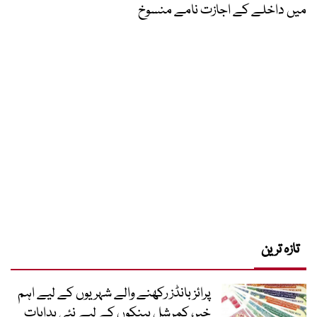
میں داخلے کے اجازت نامے منسوخ
تازہ ترین
پرائز بانڈز رکھنے والے شہریوں کے لیے اہم
خبر، کمرشل بینکوں کے لیے نئی ہدایات