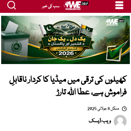
سب کی خبر
کھیلوں کی ترقی میں میڈیا کا کردار ناقابلِ
فراموش ہے، عطا اللہ تارڑ
منگل 8 جولائی 2025
ویب ڈیسک