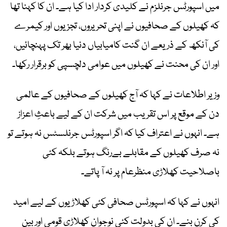
میں اسپورٹس جرنلزم نے کلیدی کردار ادا کیا ہے۔ ان کا کہنا تھا
کہ کھیلوں کے صحافیوں نے اپنی تحریروں، تجزیوں اور کیمرے
کی آنکھ کے ذریعے ان گنت کامیابیاں دنیا بھر تک پہنچائیں،
اور ان کی محنت نے کھیلوں میں عوامی دلچسپی کو برقرار رکھا۔
وزیر اطلاعات نے کہا کہ آج کھیلوں کے صحافیوں کے عالمی
دن کے موقع پر اس تقریب میں شرکت ان کے لیے باعثِ اعزاز
ہے۔ انہوں نے اعتراف کیا کہ اگر اسپورٹس جرنلسٹس نہ ہوتے تو
نہ صرف کھیلوں کے مقابلے بےرنگ ہوتے بلکہ کئی
باصلاحیت کھلاڑی منظرعام پر نہ آ پاتے۔
انہوں نے کہا کہ اسپورٹس صحافی کئی کھلاڑیوں کے لیے امید
کی کرن بنے۔ ان کی بدولت کئی نوجوان کھلاڑی قومی اور بین