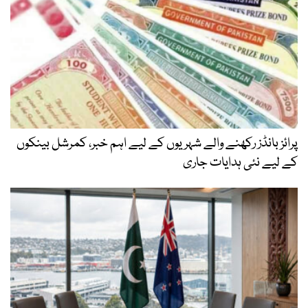
پرائز بانڈز رکھنے والے شہریوں کے لیے اہم خبر، کمرشل بینکوں
کے لیے نئی ہدایات جاری