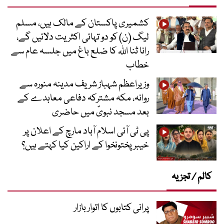
کشمیری پاکستان کے مالک ہیں، مسلم
لیگ (ن) کو دو تہائی اکثریت دلائیں گے،
رانا ثنا اللہ کا ضلع باغ میں جلسہ عام سے
خطاب
وزیراعظم شہباز شریف مدینہ منورہ سے
روانہ، مکہ مشترکہ دفاعی معاہدے کے
بعد مسجد نبویؐ میں حاضری
پی ٹی آئی اسلام آباد مارچ کے اعلان پر
خیبر پختونخوا کے اراکین کیا کہتے ہیں؟
کالم / تجزیہ
پرانی کتابوں کا اتوار بازار