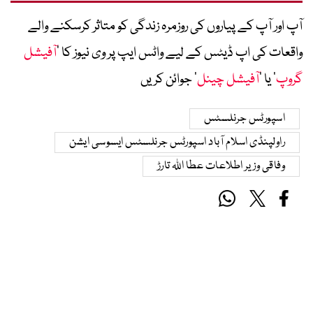
آپ اور آپ کے پیاروں کی روزمرہ زندگی کو متاثر کرسکنے والے
واقعات کی اپ ڈیٹس کے لیے واٹس ایپ پر وی نیوز کا ’
آفیشل
گروپ
‘ یا ’
آفیشل چینل
‘ جوائن کریں
اسپورٹس جرنلسٹس
راولپنڈی اسلام آباد اسپورٹس جرنلسٹس ایسوسی ایشن
وفاقی وزیر اطلاعات عطا اللہ تارڑ