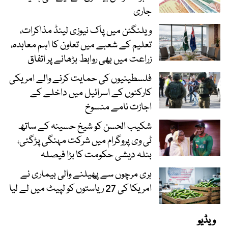
جاری
ویلنگٹن میں پاک نیوزی لینڈ مذاکرات،
تعلیم کے شعبے میں تعاون کا اہم معاہدہ،
زراعت میں بھی روابط بڑھانے پر اتفاق
فلسطینیوں کی حمایت کرنے والے امریکی
کارکنوں کے اسرائیل میں داخلے کے
اجازت نامے منسوخ
شکیب الحسن کو شیخ حسینہ کے ساتھ
ٹی وی پروگرام میں شرکت مہنگی پڑگئی،
بنلہ دیشی حکومت کا بڑا فیصلہ
ہری مرچوں سے پھیلنے والی بیماری نے
امریکا کی 27 ریاستوں کو لپیٹ میں لے لیا
ویڈیو