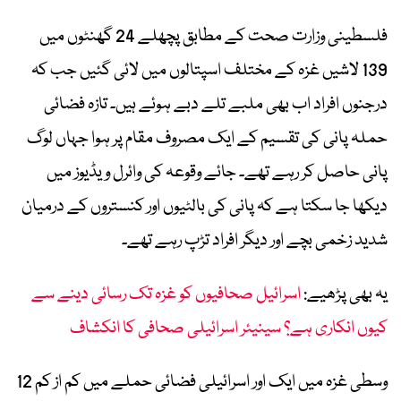
فلسطینی وزارت صحت کے مطابق پچھلے 24 گھنٹوں میں
139 لاشیں غزہ کے مختلف اسپتالوں میں لائی گئیں جب کہ
درجنوں افراد اب بھی ملبے تلے دبے ہوئے ہیں۔ تازہ فضائی
حملہ پانی کی تقسیم کے ایک مصروف مقام پر ہوا جہاں لوگ
پانی حاصل کر رہے تھے۔ جائے وقوعہ کی وائرل ویڈیوز میں
دیکھا جا سکتا ہے کہ پانی کی بالٹیوں اور کنستروں کے درمیان
شدید زخمی بچے اور دیگر افراد تڑپ رہے تھے۔
یہ بھی پڑھیے:
اسرائیل صحافیوں کو غزہ تک رسائی دینے سے
کیوں انکاری ہے؟ سینیئر اسرائیلی صحافی کا انکشاف
وسطی غزہ میں ایک اور اسرائیلی فضائی حملے میں کم از کم 12