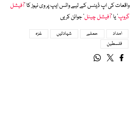
واقعات کی اپ ڈیٹس کے لیے واٹس ایپ پر وی نیوز کا ’
آفیشل
گروپ
‘ یا ’
آفیشل چینل
‘ جوائن کریں
امداد
حملے
شہادتیں
غزہ
فلسطین