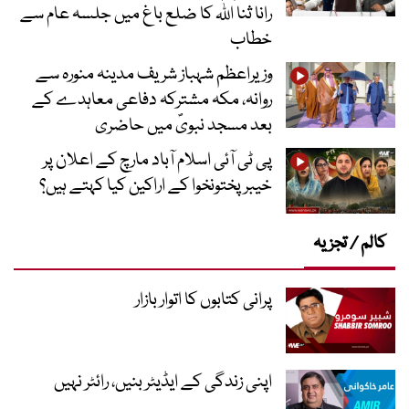
رانا ثنا اللہ کا ضلع باغ میں جلسہ عام سے
خطاب
وزیراعظم شہباز شریف مدینہ منورہ سے
روانہ، مکہ مشترکہ دفاعی معاہدے کے
بعد مسجد نبویؐ میں حاضری
پی ٹی آئی اسلام آباد مارچ کے اعلان پر
خیبر پختونخوا کے اراکین کیا کہتے ہیں؟
کالم / تجزیہ
پرانی کتابوں کا اتوار بازار
اپنی زندگی کے ایڈیٹر بنیں، رائٹر نہیں