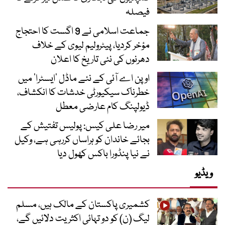
فیصلہ
جماعت اسلامی نے 9 اگست کا احتجاج
مؤخر کردیا، پیٹرولیم لیوی کے خلاف
دھرنوں کی نئی تاریخ کا اعلان
اوپن اے آئی کے نئے ماڈل ’ایسٹرا‘ میں
خطرناک سیکیورٹی خدشات کا انکشاف،
ڈیولپنگ کام عارضی معطل
میر رضا علی کیس: پولیس تفتیش کے
بجائے خاندان کو ہراساں کررہی ہے، وکیل
نے نیا پنڈورا باکس کھول دیا
ویڈیو
کشمیری پاکستان کے مالک ہیں، مسلم
لیگ (ن) کو دو تہائی اکثریت دلائیں گے،