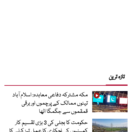
تازہ ترین
مکہ مشترکہ دفاعی معاہدہ: اسلام آباد
تینوں ممالک کے پرچموں اور برقی
قمقموں سے جگمگا اٹھا
حکومت کا بجلی کی 3 بڑی تقسیم کار
کمپنیوں کی نجکاری کا عمل تیز کرنے کا