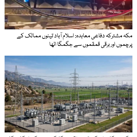
مکہ مشترکہ دفاعی معاہدہ: اسلام آباد تینوں ممالک کے
پرچموں اور برقی قمقموں سے جگمگا اٹھا