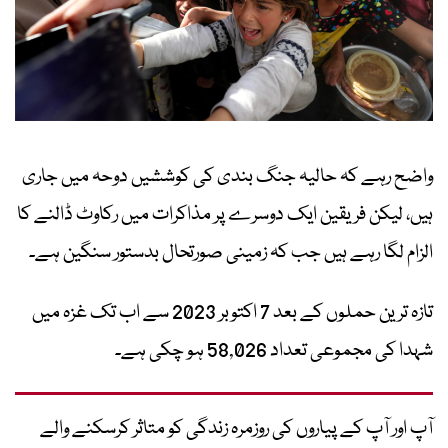
واضح رہے کہ حالیہ جنگ بندی کی کوششیں دوحہ میں جاری
ہیں، لیکن فریقین ایک دوسرے پر مذاکرات میں رکاوٹ ڈالنے کا
الزام لگا رہے ہیں جب کہ زمینی صورتحال بدستور سنگین ہے۔
تازہ ترین حملوں کے بعد 7 اکتوبر 2023 سے اب تک غزہ میں
شہدا کی مجموعی تعداد 58,026 ہو چکی ہے۔
آپ اور آپ کے پیاروں کی روزمرہ زندگی کو متاثر کرسکنے والے