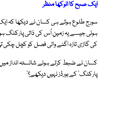
ایک صبح کا انوکھا منظر
سورج طلوع ہوتے ہی کسان نے دیکھا کہ ای
ہوئی جیسے یہ زمین اُس کی ذاتی پارکنگ ہو۔
کی گاڑی تازہ اگنے والی فصل کو کچل چکی ت
کسان نے ضبط کرتے ہوئے شائستہ انداز میں کہ
پارکنگ‘ کے بورڈز نہیں دیکھے؟‘