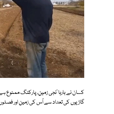
کسان نے بارہا ’نجی زمین، پارکنگ ممنوع ہے‘ ک
گاڑیوں کی تعداد سے اُس کی زمین اور فصلوں