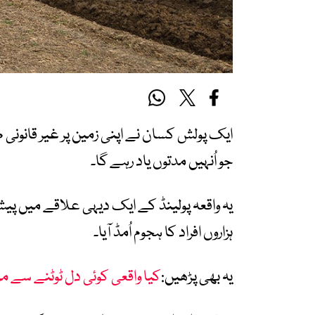
ایک پولش کسان نے اپنی زمین پر غیر قانونی طو
جو اُنہیں مدتوں یاد رہے گا۔
یہ واقعہ پولینڈ کے ایک دیہی علاقے میں پ
ہزاروں افراد کا ہجوم اُمڈ آیا۔
یہ بھی پڑھیں:
کیا واقعی کوئی دل ٹوٹنے سے 