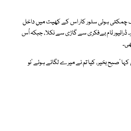
ک چمکتی ہوئی سلور کار اس کے کھیت میں داخل
 ڈرائیور ٹام بےفکری سے گاڑی سے نکلا، جبکہ اُس
ھی۔
ا ’صبح بخیر، کیا تم نے میرے لگائے ہوئے ’نو