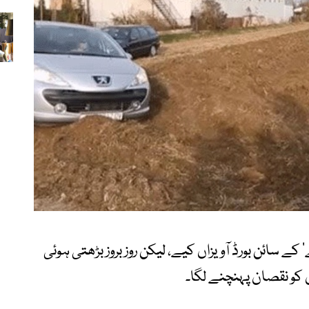
ے سائن بورڈ آویزاں کیے، لیکن روز بروز بڑھتی ہوئی
 کو نقصان پہنچنے لگا۔