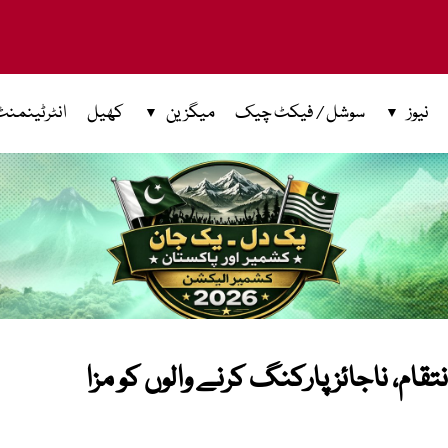
نیوز
سوشل / فیکٹ چیک
میگزین
کھیل
انٹرٹینمنٹ
م، ناجائز پارکنگ کرنے والوں کو مزا