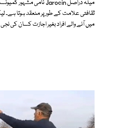
میلہ دراصل Jarocin نامی مش
ثقافتی علامت کے طور پر منعقد ہوتا ہے۔ ل
میں آنے والے افراد بغیر اجازت کسان کی ن