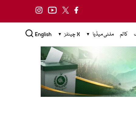
کالم
ملٹی میڈیا
X چینلز
English