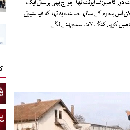
ہور کمیونسٹ دور کا میوزک ایونٹ تھا، جو آج بھی ہر سال ایک
یکن اس ہجوم کے ساتھ مسئلہ یہ تھا کہ فیسٹیول
جی زمین کو پارکنگ لاٹ سمجھنے لگے۔
کا