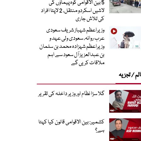
5 بین الاقوامی کوہ پیماؤں کی
لاشیں اسکردو منتقل، 2 لاپتا افراد
کی تلاش جاری
وزیراعظم شہباز شریف سعودی
عرب روانہ، سعودی ولی عہد و
وزیراعظم شہزادہ محمد بن سلمان
بن عبدالعزیز آل سعود سے اہم
ملاقات کریں گے
لم / تجزیہ
گلا سڑا نظام اور وزیر داخلہ کی تقریر
کشمیر: بین الاقوامی قانون کیا کہتا
ہے؟