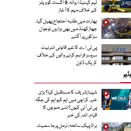
ٹیم کینیڈا روانہ، 9 اگست کو ویلز
کے خلاف مہم کا آغاز
بھارت میں طلبہ احتجاج پھیل گیا،
جھاڑکھنڈ میں بھی ہزاروں نوجوان
سڑکوں پر آگئے
پی ٹی اے کا غیر قانونی انٹرنیٹ
سروسز فراہم کرنے والوں کے خلاف
کریک ڈاؤن
ڈیو
شہبازشریف کا مستقبل کیا؟ بڑی
خبر، کراچی میں ایم کیو ایم کی جگہ
پی ٹی آئی کیوں؟ نئے صوبوں کا
قیام، اندر کی خبر
براڈ پیک سانحہ: نرمل پرجا سمیت