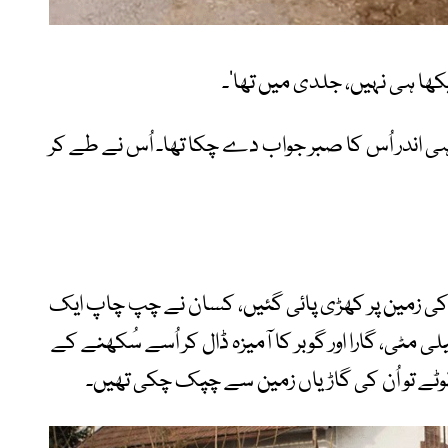
دیکھا ہی نہیں، جلدی میں تھا‘۔
ندر ہی اندر اُس کا صبر جواب دے چکا تھا۔ اُس نے طے کر
 کی زمین پر کھڑی پائی گئیں، کسان نے چپ چاپ ایک
لی مٹی، گارا اور گوبر کا آمیزہ ڈال کر اُسے سُکھنے کے
وٹے تو اُن کی گاڑیاں زمین سے چپک چکی تھیں۔