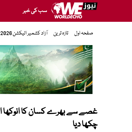
سب کی خبر
صفحہ اول
تازہ ترین
آزاد کشمیر الیکشن 2026
غصے سے بھرے کسان کا انوکھا انتقا
چکھا دیا