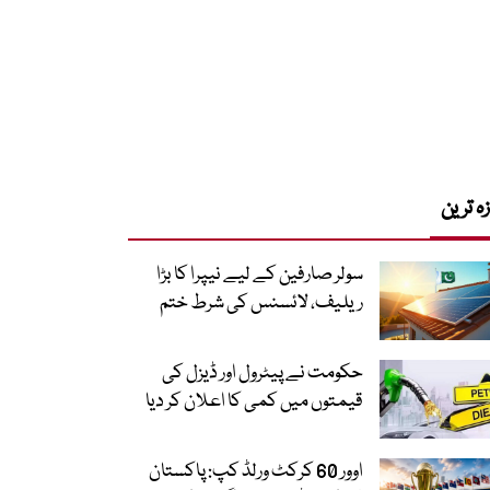
زہ ترین
سولر صارفین کے لیے نیپرا کا بڑا
ریلیف، لائسنس کی شرط ختم
حکومت نے پیٹرول اور ڈیزل کی
قیمتوں میں کمی کا اعلان کر دیا
اوور 60 کرکٹ ورلڈ کپ: پاکستان