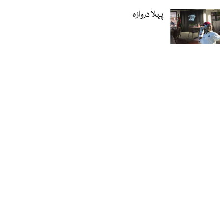
پہلا دروازہ