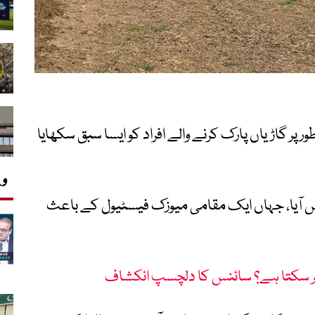
ر پر گاڑیاں پارک کرنے والے افراد کو ایسا سبق سکھایا
وی
یش آیا، جہاں ایک مقامی میوزک فیسٹیول کے باعث
مر سکتا ہے؟ سائنس کا دلچسپ انکشاف