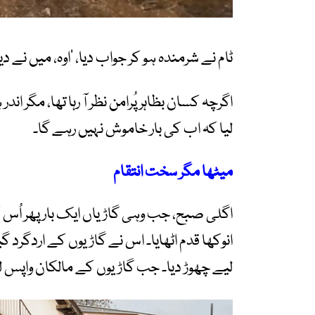
ٹام نے شرمندہ ہو کر جواب دیا، ’اوہ، میں نے 
اگرچہ کسان بظاہر پُرامن نظر آ رہا تھا، مگر ا
لیا کہ اب کی بار خاموش نہیں رہے گا۔
میٹھا مگر سخت انتقام
اگلی صبح، جب وہی گاڑیاں ایک بار پھر اُس
انوکھا قدم اٹھایا۔ اس نے گاڑیوں کے اردگرد گی
لیے چھوڑ دیا۔ جب گاڑیوں کے مالکان واپس ل