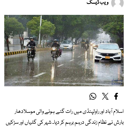
ویب ڈیسک
اسلام آباد اور راولپنڈی میں رات گئے ہونے والی موسلادھار
بارش نے نظام زندگی درہم برہم کر دیا۔ شہر کی گلیاں اور سڑکیں