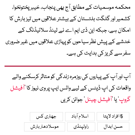
محکمہ موسمیات کے مطابق آج بھی پنجاب، خیبرپختونخوا،
کشمیر اور گلگت بلتستان کے بیشتر علاقوں میں تیز بارش کا
امکان ہے، جبکہ این ڈی ایم اے نے لینڈ سلائیڈنگ کے
خدشے کے پیش نظر سیاحوں کو پہاڑی علاقوں میں غیر ضروری
سفر سے گریز کی ہدایت کی ہے۔
آپ اور آپ کے پیاروں کی روزمرہ زندگی کو متاثر کرسکنے والے
واقعات کی اپ ڈیٹس کے لیے واٹس ایپ پر وی نیوز کا ’
آفیشل
گروپ
‘ یا ’
آفیشل چینل
‘ جوائن کریں
5 افراد لاپتا
اسلام آباد
جھاری کس
حسن ابدال
راولپنڈی
موسلادھار بارش