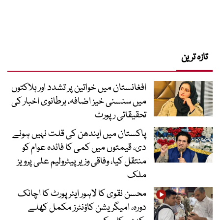
تازہ ترین
افغانستان میں خواتین پر تشدد اور ہلاکتوں
میں سنسنی خیز اضافہ، برطانوی اخبار کی
تحقیقاتی رپورٹ
پاکستان میں ایندھن کی قلت نہیں ہونے
دی، قیمتوں میں کمی کا فائدہ عوام کو
منتقل کیا، وفاقی وزیر پیٹرولیم علی پرویز
ملک
محسن نقوی کا لاہور ایئرپورٹ کا اچانک
دورہ، امیگریشن کاؤنٹرز مکمل کھلے