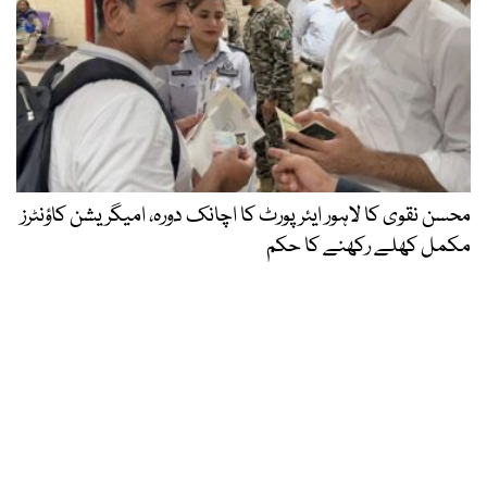
محسن نقوی کا لاہور ایئرپورٹ کا اچانک دورہ، امیگریشن کاؤنٹرز
مکمل کھلے رکھنے کا حکم