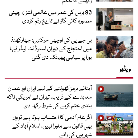
رکھنے کا حکم
80 برس کی عمر میں عالمی اعزاز، چینی
مصورہ کائی گاؤ نے تاریخ رقم کردی
بی جے پی کی اوچھی حرکتیں: جھارکھنڈ
میں احتجاج کے دوران اسٹوڈنٹ لیڈر نیہا
بورا پر سیاہی پھینک دی گئی
ویڈیو
آبنائے ہرمز کھولنے کے لیے ایران اور عمان
معاہدے کے قریب، تہران نے امریکی ناکہ
بندی ختم کرنے کی شرط رکھ دی
اگر عام آدمی کا احتساب ہوتا ہے تو وزرا
بھی قانون سے ماورا نہیں، اسلام آباد کے
شہریوں کی رائے