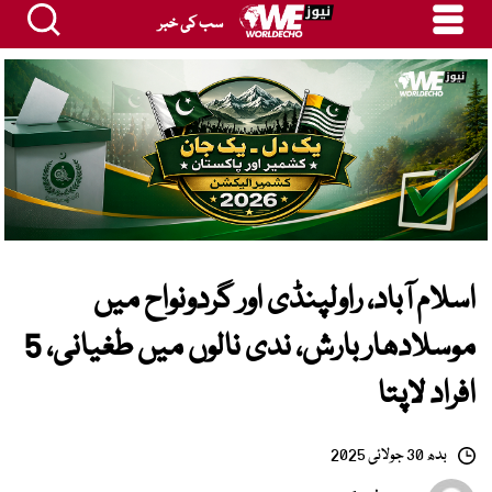
سب کی خبر
اسلام آباد، راولپنڈی اور گردونواح میں
موسلادھار بارش، ندی نالوں میں طغیانی، 5
افراد لاپتا
بدھ 30 جولائی 2025