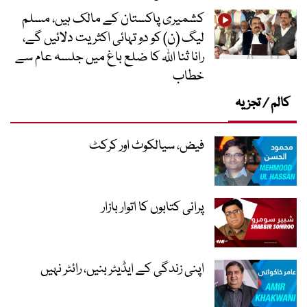
کشمیری پاکستان کے مالک ہیں، مسلم
لیگ (ن) کو دو تہائی اکثریت دلائیں گے،
رانا ثنا اللہ کا ضلع باغ میں جلسہ عام سے
خطاب
کالم / تجزیہ
فیض، سیالکوٹ اور کرکٹ
پرانی کتابوں کا اتوار بازار
اپنی زندگی کے ایڈیٹر بنیں، رائٹر نہیں