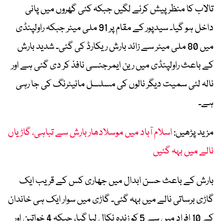
تالاب کا منظر پیش کرنے لگیں جبکہ کئی گھروں میں پانی
داخل ہو گیا۔ سیدپور کے مقام پر 91 ملی میٹر جبکہ راولپنڈی
میں 80 ملی میٹر سے زائد بارش ریکارڈ کی گئی۔ شدید بارش
کے باعث راولپنڈی میں رین ایمرجنسی نافذ کر دی گئی ہے اور
نالہ لئی سمیت دیگر نالوں کی مسلسل مانیٹرنگ کی جا رہی
ہے۔
مزید پڑھیں:
اسلام آباد میں موسلادھار بارش سے تباہی، گاڑیاں
نالے میں بہہ گئیں
بارش کے باعث حسن ابدال میں جھاری کس کے قریب ایک
گاڑی برساتی نالے میں بہہ گئی۔ گاڑی میں سوار ایک ہی خاندان
کے 10 افراد میں سے 5 کو زندہ نکال لیا گیا، جبکہ 4 خواتین اور