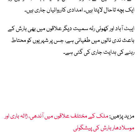
ایک بچہ تاحال لاپتا ہیں۔ امدادی کارروائیاں جاری ہیں۔
ایبٹ آباد اور کھوئی رٹہ سمیت دیگر علاقوں میں بھی بارش کے
باعث ندی نالوں میں طغیانی ہے، جس پر شہریوں کو محتاط
رہنے کی ہدایت جاری کی گئی ہے۔
مزید پڑھیں:
ملک کے مختلف علاقوں میں آندھی، ژالہ باری اور
موسلادھار بارش کی پیشگوئی