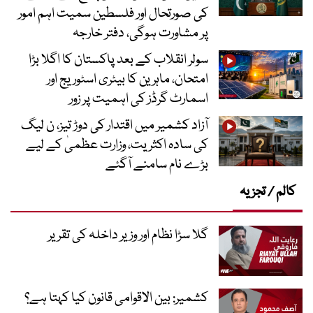
کی صورتحال اور فلسطین سمیت اہم امور
پر مشاورت ہوگی، دفتر خارجہ
سولر انقلاب کے بعد پاکستان کا اگلا بڑا
امتحان، ماہرین کا بیٹری اسٹوریج اور
اسمارٹ گرڈز کی اہمیت پر زور
آزاد کشمیر میں اقتدار کی دوڑ تیز، ن لیگ
کی سادہ اکثریت، وزارت عظمیٰ کے لیے
بڑے نام سامنے آگئے
کالم / تجزیہ
گلا سڑا نظام اور وزیر داخلہ کی تقریر
کشمیر: بین الاقوامی قانون کیا کہتا ہے؟