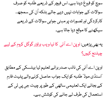
سوچ کو فروغ دینا ہے۔ اس فیچر کے ذریعے طلبہ کو صرف
سوالات کے جوابات نہیں دیے جاتے بلکہ اُن کی سمجھ،
کارکردگی اور تصورات پر مبنی جوابی سوالات کے ذریعے
سیکھنے کا موقع دیا جاتا ہے۔
یہ بھی پڑھیں:
اوپن اے آئی کا نیا ویب براؤزر گوگل کروم کے لیے
چیلنج کیوں؟
اوپن اے آئی کی نائب صدر برائے تعلیم لیا بیلسکی کے مطابق
’اسٹڈی موڈ‘ طلبہ کو ایک جواب حاصل کرنے والے پلیٹ فارم
کے بجائے ایک تعلیمی ساتھی کے طور پر چیٹ جی پی ٹی کے
استعمال کی طرف لے جانے کی کوشش ہے۔