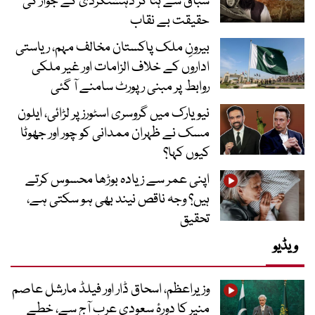
سباق سے ہٹا کر دہشتگردی کے جواز کی
حقیقت بے نقاب
بیرونِ ملک پاکستان مخالف مہم، ریاستی
اداروں کے خلاف الزامات اور غیر ملکی
روابط پر مبنی رپورٹ سامنے آ گئی
نیویارک میں گروسری اسٹورز پر لڑائی، ایلون
مسک نے ظہران ممدانی کو چور اور جھوٹا
کیوں کہا؟
اپنی عمر سے زیادہ بوڑھا محسوس کرتے
ہیں؟ وجہ ناقص نیند بھی ہو سکتی ہے،
تحقیق
ویڈیو
وزیراعظم، اسحاق ڈار اور فیلڈ مارشل عاصم
منیر کا دورۂ سعودی عرب آج سے، خطے