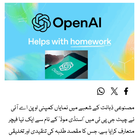
مصنوعی ذہانت کے شعبے میں نمایاں کمپنی اوپن اے آئی
نے چیٹ جی پی ٹی میں ’اسٹڈی موڈ‘ کے نام سے ایک نیا فیچر
متعارف کرایا ہے، جس کا مقصد طلبہ کی تنقیدی اور تخلیقی