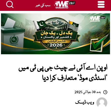
سب کی خبر
اوپن اے آئی نے چیٹ جی پی ٹی میں
’اسٹڈی موڈ‘ متعارف کرا دیا
بدھ 30 جولائی 2025
ویب ڈیسک