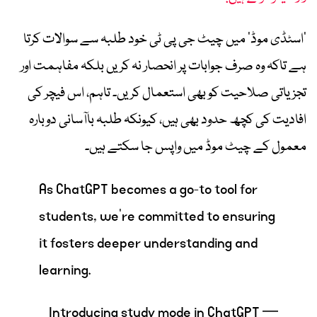
’اسٹڈی موڈ‘ میں چیٹ جی پی ٹی خود طلبہ سے سوالات کرتا
ہے تاکہ وہ صرف جوابات پر انحصار نہ کریں بلکہ مفاہمت اور
تجزیاتی صلاحیت کو بھی استعمال کریں۔ تاہم، اس فیچر کی
افادیت کی کچھ حدود بھی ہیں، کیونکہ طلبہ باآسانی دوبارہ
معمول کے چیٹ موڈ میں واپس جا سکتے ہیں۔
As ChatGPT becomes a go-to tool for
students, we’re committed to ensuring
it fosters deeper understanding and
learning.
Introducing study mode in ChatGPT —