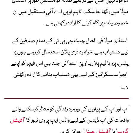
موجود نہیں جس کے ذریعے طلبہ کو مستقل طور پر ’اسٹڈی
موڈ‘ میں رکھا جا سکے، تاہم اوپن اے آئی مستقبل میں ان
خصوصیات پر کام کرنے کا ارادہ رکھتی ہے۔
’اسٹڈی موڈ‘ فی الحال چیٹ جی پی ٹی کے تمام صارفین کے
لیے دستیاب ہے، خواہ وہ فری پلان استعمال کر رہے ہوں یا
پلس، پرو یا ٹیم پلان۔ اوپن اے آئی جلد ہی اس فیچر کو اپنے
’ایجو‘ سبسکرائبرز کے لیے بھی دستیاب بنانے کا ارادہ رکھتی
ہے۔
آپ اور آپ کے پیاروں کی روزمرہ زندگی کو متاثر کرسکنے والے
واقعات کی اپ ڈیٹس کے لیے واٹس ایپ پر وی نیوز کا ’
آفیشل
گروپ
‘ یا ’
آفیشل چینل
‘ جوائن کریں