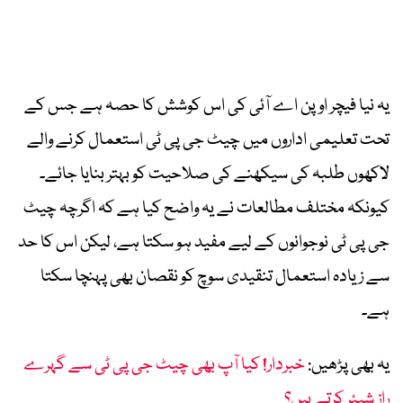
یہ نیا فیچر اوپن اے آئی کی اس کوشش کا حصہ ہے جس کے
تحت تعلیمی اداروں میں چیٹ جی پی ٹی استعمال کرنے والے
لاکھوں طلبہ کی سیکھنے کی صلاحیت کو بہتر بنایا جائے۔
کیونکہ مختلف مطالعات نے یہ واضح کیا ہے کہ اگرچہ چیٹ
جی پی ٹی نوجوانوں کے لیے مفید ہو سکتا ہے، لیکن اس کا حد
سے زیادہ استعمال تنقیدی سوچ کو نقصان بھی پہنچا سکتا
ہے۔
یہ بھی پڑھیں:
خبردار! کیا آپ بھی چیٹ جی پی ٹی سے گہرے
راز شیئر کرتے ہیں؟