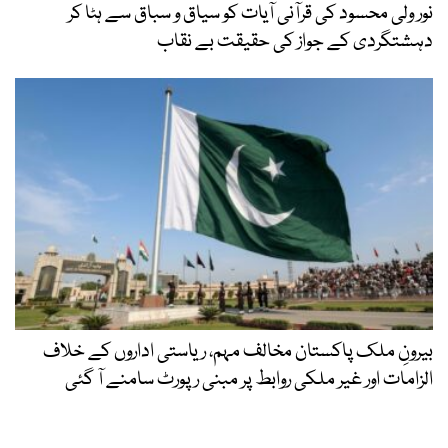
نور ولی محسود کی قرآنی آیات کو سیاق و سباق سے ہٹا کر
دہشتگردی کے جواز کی حقیقت بے نقاب
بیرونِ ملک پاکستان مخالف مہم، ریاستی اداروں کے خلاف
الزامات اور غیر ملکی روابط پر مبنی رپورٹ سامنے آ گئی