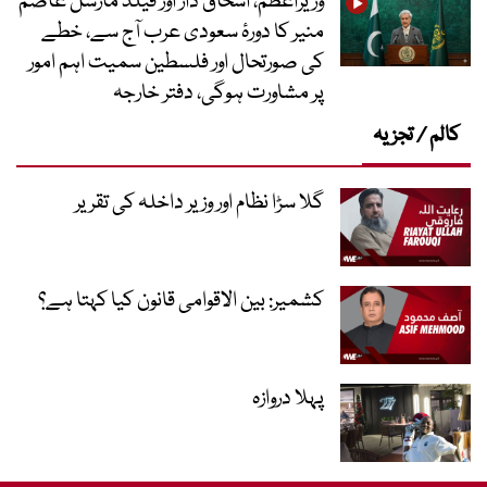
وزیراعظم، اسحاق ڈار اور فیلڈ مارشل عاصم
منیر کا دورۂ سعودی عرب آج سے، خطے
کی صورتحال اور فلسطین سمیت اہم امور
پر مشاورت ہوگی، دفتر خارجہ
کالم / تجزیہ
گلا سڑا نظام اور وزیر داخلہ کی تقریر
کشمیر: بین الاقوامی قانون کیا کہتا ہے؟
پہلا دروازہ