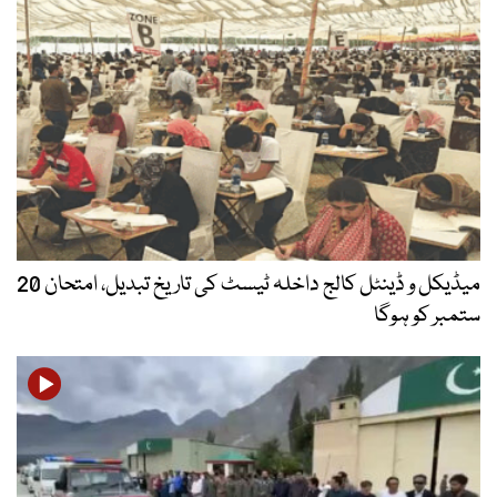
میڈیکل و ڈینٹل کالج داخلہ ٹیسٹ کی تاریخ تبدیل، امتحان 20
ستمبر کو ہوگا