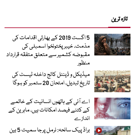
تازہ ترین
5 اگست 2019 کے بھارتی اقدامات کی
مذمت، خیبرپختونخوا اسمبلی کی
مقبوضہ کشمیر سے متعلق متفقہ قرارداد
منظور
میڈیکل و ڈینٹل کالج داخلہ ٹیسٹ کی
تاریخ تبدیل، امتحان 20 ستمبر کو ہوگا
اے آئی کے ہاتھوں انسانیت کے خاتمے
کے کتنے فیصد امکانات ہیں، ماہرین کے
اندازے
براڈ پیک سانحہ: نرمل پرجا سمیت 5 بین