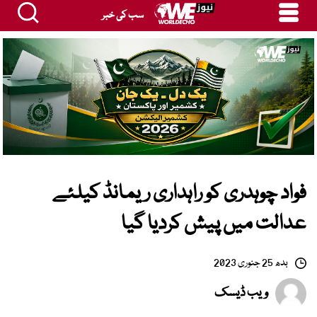
سب کی خبر
فواد چوہدری کو راہداری ریمانڈ کیلئے
عدالت میں پیش کردیا گیا
بدھ 25 جنوری 2023
ویب ڈیسک