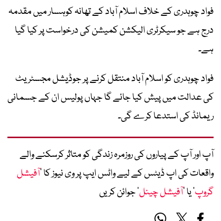
فواد چوہدری کے خلاف اسلام آباد کے تھانہ کوہسار میں مقدمہ
درج ہے جو سیکرٹری الیکشن کمیشن کی درخواست پر کیا گیا
ہے۔
فواد چوہدری کو اسلام آباد منتقل کرنے پر جوڈیشل مجسٹریٹ
کی عدالت میں پیش کیا جائے گا جہاں پولیس ان کے جسمانی
ریمانڈ کی استدعا کرے گی۔
آپ اور آپ کے پیاروں کی روزمرہ زندگی کو متاثر کرسکنے والے
واقعات کی اپ ڈیٹس کے لیے واٹس ایپ پر وی نیوز کا ’
آفیشل
گروپ
‘ یا ’
آفیشل چینل
‘ جوائن کریں