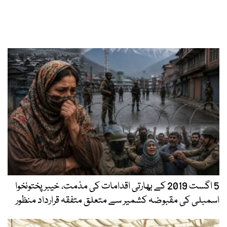
5 اگست 2019 کے بھارتی اقدامات کی مذمت، خیبرپختونخوا
اسمبلی کی مقبوضہ کشمیر سے متعلق متفقہ قرارداد منظور