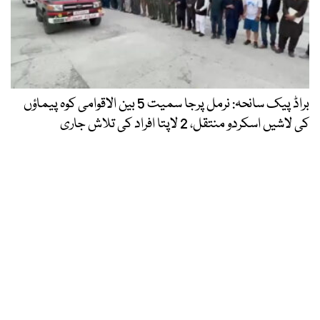
براڈ پیک سانحہ: نرمل پرجا سمیت 5 بین الاقوامی کوہ پیماؤں
کی لاشیں اسکردو منتقل، 2 لاپتا افراد کی تلاش جاری