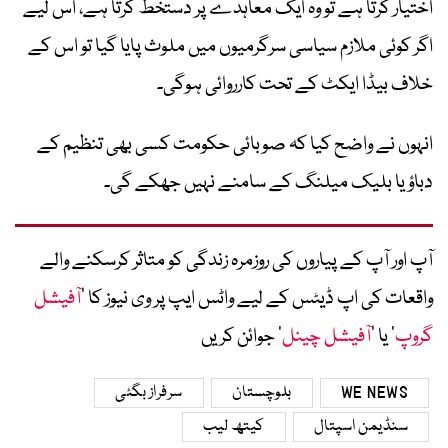
اختیار کرتا ہے تو وہ ایک معاہدے پر دستخط کرتا ہے، اس لیے
اگر کوئی ملازم سیاسی سرگرمیوں میں ملوث پایا گیا تو اس کے
خلاف بیڈا ایکٹ کے تحت کارروائی ہوگی۔
انہوں نے واضح کیا کہ صوبائی حکومت کسی بھی تنظیم کے
دباؤ یا بلیک میلنگ کے سامنے نہیں جھکے گی۔
آپ اور آپ کے پیاروں کی روزمرہ زندگی کو متاثر کرسکنے والے
واقعات کی اپ ڈیٹس کے لیے واٹس ایپ پر وی نیوز کا ’
آفیشل
گروپ
‘ یا ’
آفیشل چینل
‘ جوائن کریں
WE NEWS
بلوچستان
سرفراز بگٹی
سنڈیمن اسپتال
کیتھ لیب