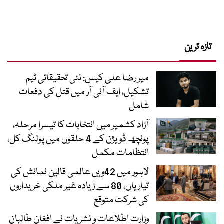
تازہ ترین
میر رضا علی کیس: نئی تحقیقاتی ٹیم
تشکیل، ایف آئی آر میں قتل کی دفعات
شامل
آزاد کشمیر میں انتخابات کا تیسرا مرحلہ،
پونچھ ڈویژن کے 4 حلقوں میں پولنگ کل،
انتظامات مکمل
لاہور میں 42ویں عالمی قالین نمائش کی
تیاریاں، 80 سے زیادہ غیر ملکی خریداروں
کی شرکت متوقع
وزارت اطلاعات و نشریات نے افغان طالبان