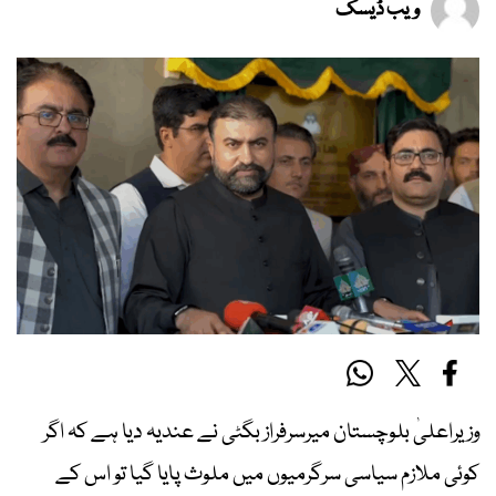
ویب ڈیسک
وزیراعلیٰ بلوچستان میرسرفراز بگٹی نے عندیہ دیا ہے کہ اگر
کوئی ملازم سیاسی سرگرمیوں میں ملوث پایا گیا تو اس کے