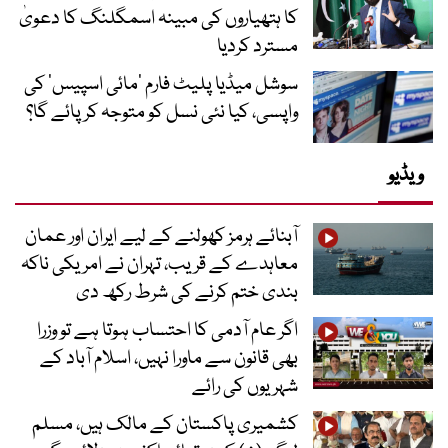
کا ہتھیاروں کی مبینہ اسمگلنگ کا دعویٰ
مسترد کردیا
سوشل میڈیا پلیٹ فارم ‘مائی اسپیس’ کی
واپسی، کیا نئی نسل کو متوجہ کر پائے گا؟
ویڈیو
آبنائے ہرمز کھولنے کے لیے ایران اور عمان
معاہدے کے قریب، تہران نے امریکی ناکہ
بندی ختم کرنے کی شرط رکھ دی
اگر عام آدمی کا احتساب ہوتا ہے تو وزرا
بھی قانون سے ماورا نہیں، اسلام آباد کے
شہریوں کی رائے
کشمیری پاکستان کے مالک ہیں، مسلم