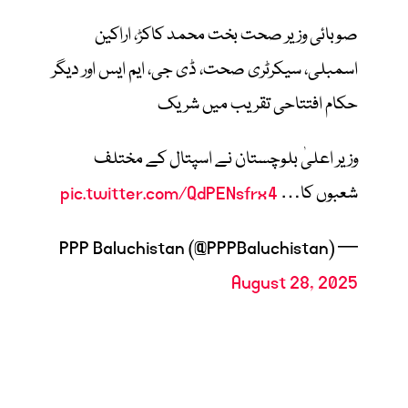
صوبائی وزیر صحت بخت محمد کاکڑ، اراکین
اسمبلی، سیکرٹری صحت، ڈی جی، ایم ایس اور دیگر
حکام افتتاحی تقریب میں شریک
وزیر اعلیٰ بلوچستان نے اسپتال کے مختلف
شعبوں کا…
pic.twitter.com/QdPENsfrx4
— PPP Baluchistan (@PPPBaluchistan)
August 28, 2025