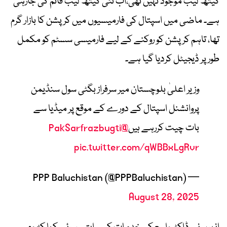
کیتھ لیب موجود نہیں تھی،اب نئی کیتھ لیب قائم کی جارہی
ہے۔ ماضی میں اسپتال کی فارمیسیوں میں کرپشن کا بازار گرم
تھا، تاہم کرپشن کو روکنے کے لیے فارمیسی سسٹم کو مکمل
طور پر ڈیجیٹل کردیا گیا ہے۔
وزیر اعلیٰ بلوچستان میر سرفراز بگٹی سول سنڈیمن
پروانشنل اسپتال کے دورے کے موقع پر میڈیا سے
بات چیت کررہے ہیں
@PakSarfrazbugti
pic.twitter.com/qWBBxLgRvr
— PPP Baluchistan (@PPPBaluchistan)
August 28, 2025