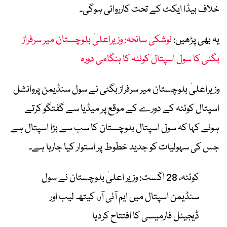
خلاف بیڈا ایکٹ کے تحت کارروائی ہوگی۔
یہ بھی پڑھیں:
نوشکی سانحہ: وزیراعلیٰ بلوچستان میر سرفراز
بگٹی کا سول اسپتال کوئٹہ کا ہنگامی دورہ
وزیراعلیٰ بلوچستان میر سرفراز بگٹی نے سول سنڈیمن پروانشل
اسپتال کوئٹہ کے دورے کے موقع پر میڈیا سے گفتگو کرتے
ہوئے کہا کہ سول اسپتال بلوچستان کا سب سے بڑا اسپتال ہے
جس کی سہولیات کو جدید خطوط پر استوار کیا جارہا ہے۔
کوئٹہ، 28 اگست: وزیر اعلیٰ بلوچستان نے سول
سنڈیمن اسپتال میں ایم آئی آر، کیتھ لیب اور
ڈیجیٹل فارمیسی کا افتتاح کردیا