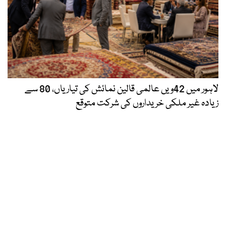
لاہور میں 42ویں عالمی قالین نمائش کی تیاریاں، 80 سے
زیادہ غیر ملکی خریداروں کی شرکت متوقع