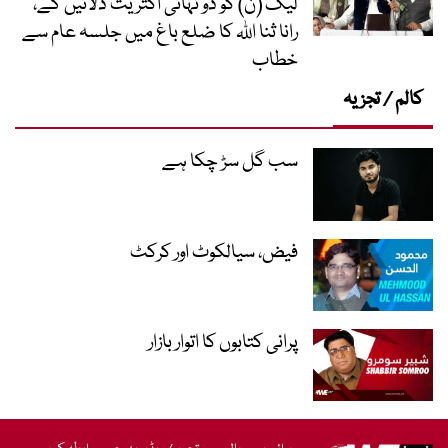
لیگ (ن) کو دو تہائی اکثریت دلائیں گے،
رانا ثنا اللہ کا ضلع باغ میں جلسہ عام سے
خطاب
کالم / تجزیہ
سب گل سڑ چکا ہے
فیض، سیالکوٹ اور کرکٹ
پرانی کتابوں کا اتوار بازار