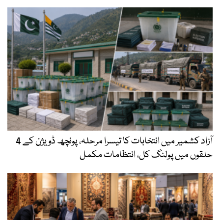
آزاد کشمیر میں انتخابات کا تیسرا مرحلہ، پونچھ ڈویژن کے 4
حلقوں میں پولنگ کل، انتظامات مکمل