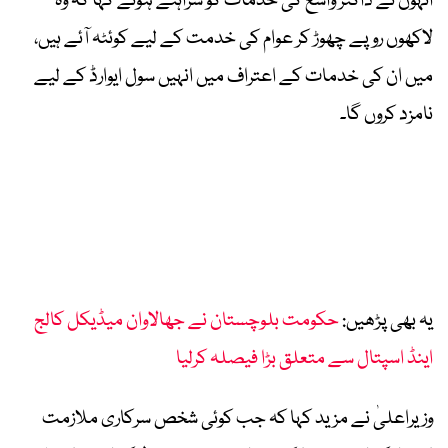
انہوں نے ڈاکٹر واسع کی خدمات کو سراہتے ہوئے کہا کہ وہ
لاکھوں روپے چھوڑ کر عوام کی خدمت کے لیے کوئٹہ آئے ہیں،
میں ان کی خدمات کے اعتراف میں انہیں سول ایوارڈ کے لیے
نامزد کروں گا۔
یہ بھی پڑھیں:
حکومت بلوچستان نے جھالاوان میڈیکل کالج
اینڈ اسپتال سے متعلق بڑا فیصلہ کرلیا
وزیراعلیٰ نے مزید کہا کہ جب کوئی شخص سرکاری ملازمت