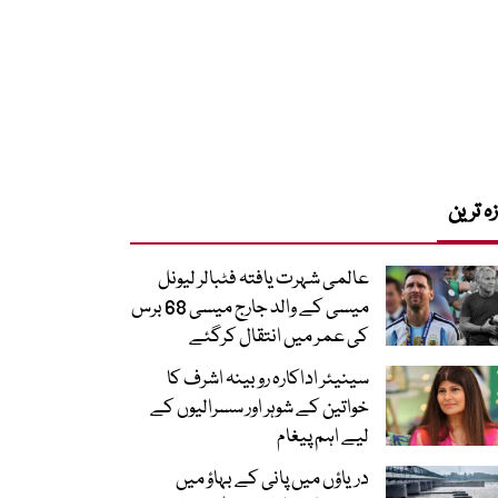
زہ ترین
عالمی شہرت یافتہ فٹبالر لیونل
میسی کے والد جارج میسی 68 برس
کی عمر میں انتقال کرگئے
سینیئر اداکارہ روبینہ اشرف کا
خواتین کے شوہر اور سسرالیوں کے
لیے اہم پیغام
دریاؤں میں پانی کے بہاؤ میں