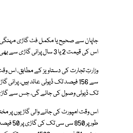
اس کی قیمت 2 یا 3 سال پرانی گاڑی سے بھی زیادہ ہو جائے گی۔
تک ڈیوٹی وصول کی جائے گی، جس سے گاڑی 
اس وقت امپورٹ کی جانے والی گاڑیوں پر مخ
طور پر 50