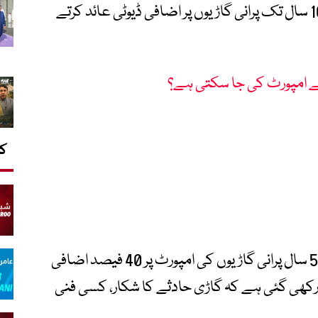
کے بجٹ میں یہ تجویز دی گئی تھی کہ 5 اور 10 سال تک پرانی گاڑیوں پر اضافی ڈیوٹی عائد کرتے
کا
اب حکومت نے آئی ایم ایف کی مشاورت سے 5 سال پرانی گاڑیوں کی امپورٹ پر 40 فیصد اضافی
ہ رکھی گئی ہے کہ گاڑی حادثے کا شکار، کسی فنی