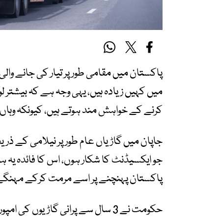
پاکستان میں مقامی طور پر تیار کی جانے وا
میں کہیں زیادہ ہیں، یہی وجہ ہے کہ بیشتر 
کرنے کے خواہش مند ہوتے ہیں، کیونکہ وہاں 
جاپان میں گاڑیاں عام طور پر نیلامی کے ذریع
جو ایکسیڈنٹ کا شکار ہوں، اس کا فائدہ یہ ہ
پاکستان پہنچنے پر اسے مرمت کرکے مہنگے 
حکومت نے 3 سال سے پرانی گاڑیوں کی