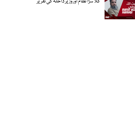
گلا سڑا نظام اور وزیر داخلہ کی تقریر