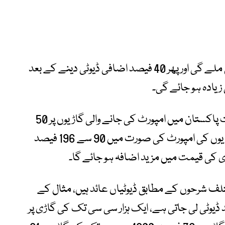
جاپان سے صحیح یا مکمل فٹ گاڑی مہنگی ملے گی اور پھر 40 فیصد اضافی ڈیوٹی دینے کے بعد
وزارتِ تجارت کی دستاویز کے مطابق، اس وقت پاکستان میں امپورٹ کی جانے والی گاڑیوں پر 50
سے 156 فیصد تک ڈیوٹی عائد ہیں، پرانی گاڑیوں کی امپورٹ کی صورت میں 90 سے 196 فیصد
کی قیمت میں مزید اضافہ ہو جائے گا۔
تلف شرحوں کے مطابق ڈیوٹیاں عائد ہیں، مثال کے
8 سی سی تک کی گاڑی پر 50 فیصد ڈیوٹی لی جاتی ہے، ایک ہزار سی سی تک کی گاڑی پر