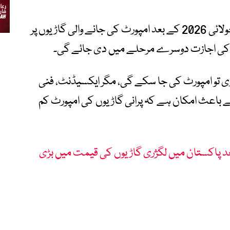
اس فیصلے کا اطلاق آئندہ مالی سال یعنی جولائی 2026 کے بعد امپورٹ کی جانے والی گاڑیوں پر
د 4 یا 5 سال پرانی گاڑی تو امپورٹ کی جا سکے گی، مگر ایکسیڈنٹ، فنی
رائط کے باعث امکان ہے کہ پرانی گاڑیوں کی امپورٹ کم
د پاکستان میں لگژری گاڑیوں کی قیمت میں بڑی