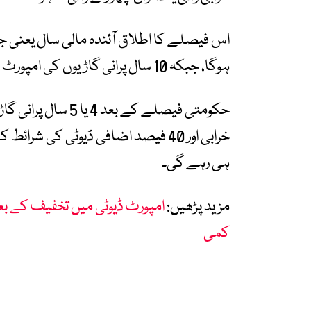
ہوگا، جبکہ 10 سال پرانی گاڑیوں کی امپورٹ کی اجازت دوسرے مرحلے میں دی جائے گی۔
حکومتی فیصلے کے بع
خرابی اور 40 فیصد اضافی ڈیوٹی کی ش
ہی رہے گی۔
مزید پڑھیں:
امپورٹ ڈیوٹی میں تخفیف کے بع
کمی