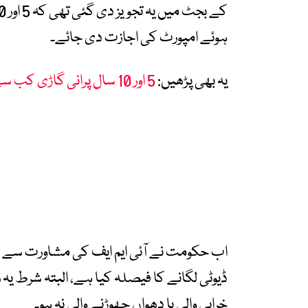
ہوئے امپورٹ کی اجازت دی جائے۔
یہ بھی پڑھیں:
5 اور 10 سال پرانی گاڑی کب سے امپورٹ کی جا سکتی ہے؟
ڈیوٹی لگانے کا فیصلہ کیا ہے، البتہ شرط ی
خرابی والی یا دھواں چھوڑنے والی نہ ہو۔