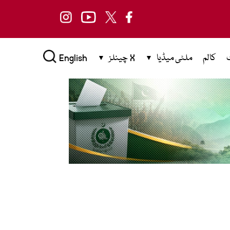
کالم
ملٹی میڈیا
X چینلز
English