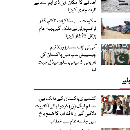
اضافے کا امکان، این ڈی ایم اے نے
الرٹ جاری کردیا
حکومت سے مذاکرات ناکام، گڈز
ٹرانسپورٹرز نے ملک گیر پہیہ جام
ہڑتال کا آغاز کردیا
آئی ٹی ایف ماسٹرز ورلڈ ٹیم
چیمپیئن شپ میں پاکستان کی
تاریخی کامیابی، سلور میڈل جیت
لیا
ڈیو
کشمیری پاکستان کے مالک ہیں،
مسلم لیگ (ن) کو دو تہائی اکثریت
دلائیں گے، رانا ثنا اللہ کا ضلع باغ
میں جلسہ عام سے خطاب