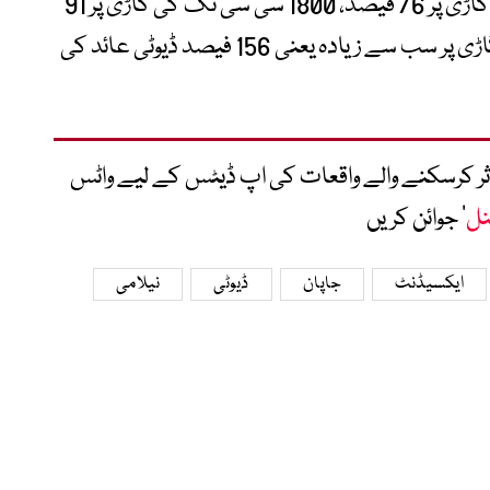
یہ شرح 71 فیصد ہے، 1500 سی سی تک کی گاڑی پر 76 فیصد، 1800 سی سی تک کی گاڑی پر 91
فیصد، جبکہ 2500 سی سی یا اس سے بڑی گاڑی پر سب سے زیادہ یعنی 156 فیصد ڈیوٹی عائد کی
متاثر کرسکنے والے واقعات کی اپ ڈیٹس کے لیے واٹس
نل
‘ جوائن کریں
ایکسیڈنٹ
جاپان
ڈیوٹی
نیلامی