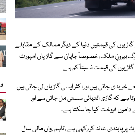
لی گاڑیوں کی قیمتیں دنیا کے دیگر ممالک کے مقابلے
لوگ بیرونِ ملک، خصوصاً جاپان سے گاڑیاں امپورٹ
گاڑیوں کی قیمت نسبتاً کم ہے۔
وی
ے خریدی جاتی ہیں اور اکثر ایسی گاڑیاں لی جاتی ہیں
وتا ہے کہ گاڑی انتہائی سستی مل جاتی ہے اور
داموں فروخت کیا جا سکتا ہے۔
 امپورٹ پر پابندی عائد کر رکھی ہے، تاہم رواں مالی سال