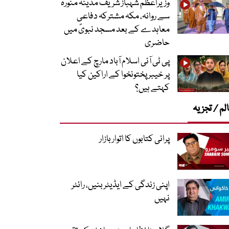
وزیراعظم شہباز شریف مدینہ منورہ
سے روانہ، مکہ مشترکہ دفاعی
معاہدے کے بعد مسجد نبویؐ میں
حاضری
پی ٹی آئی اسلام آباد مارچ کے اعلان
پر خیبر پختونخوا کے اراکین کیا
کہتے ہیں؟
لم / تجزیہ
پرانی کتابوں کا اتوار بازار
اپنی زندگی کے ایڈیٹر بنیں، رائٹر
نہیں