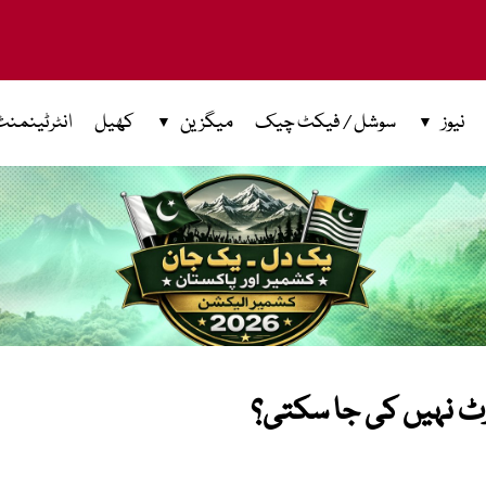
نیوز
سوشل / فیکٹ چیک
میگزین
کھیل
انٹرٹینمنٹ
رٹ نہیں کی جا سکتی؟