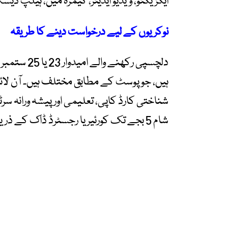
ایگزیکٹو، ویڈیو ایڈیٹر، کیمرہ مین، ہیلپ ڈیس
نوکریوں کے لیے درخواست دینے کا طریقہ
ہیں، جو پوسٹ کے مطابق مختلف ہیں۔ آن لائ
شام 5 بجے تک کورئیر یا رجسٹرڈ ڈاک کے ذریعے بھیجنا ہوگا۔