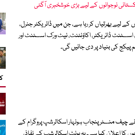
ے لیے بھرتیاں کر رہا ہے، جن میں ڈائریکٹر جنرل،
، اسسٹنٹ ڈائریکٹر، اکاؤنٹنٹ، نیٹ ورک اسسٹنٹ اور
پیکج کی بنیاد پر دی جائیں گی۔
کا
ے چیف منسٹر پنجاب ہونہار اسکالرشپ پروگرام کے
 کا اعلان کیا ہے۔ یہ یونٹ اسکالرشپ کے نفاذ،