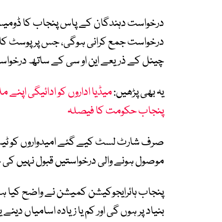
درخواست دہندگان کے پاس پنجاب کا ڈومیسا
درخواست جمع کرانی ہوگی، جس پر پوسٹ کا نا
چینل کے ذریعے این او سی کے ساتھ درخواس
یہ بھی پڑھیں:
میڈیا اداروں کو ادائیگی اپنے
پنجاب حکومت کا فیصلہ
صرف شارٹ لسٹ کیے گئے امیدواروں کو ٹیسٹ یا
موصول ہونے والی درخواستیں قبول نہیں کی 
پنجاب ہائرایجوکیشن کمیشن نے واضح کیا ہ
بنیاد پر ہوں گی اور کم یا زیادہ اسامیاں دینے