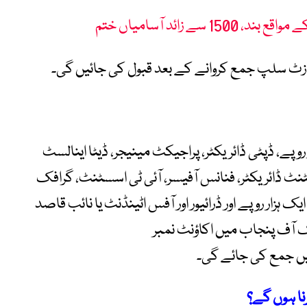
ے زائد آسامیاں ختم
زٹ سلپ جمع کروانے کے بعد قبول کی جائیں گی۔
ٹر جنرل اور ڈائریکٹر کے لیے فیس 2 ہزار روپے، ڈپٹی ڈائریکٹر، پراجیکٹ مینیجر، ڈیٹا اینالسٹ
کے لیے 1ہزار 500 روپے، اسسٹنٹ ڈائریکٹر، فنانس آفیسر، آئی ٹی اسسٹنٹ، گرافک
یک ہزار روپے اور ڈرائیور اور آفس اٹینڈنٹ یا نائب قاصد
 بینک آف پنجاب میں اکاؤنٹ نمبر
ا ہوں گے؟