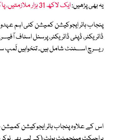
یہ بھی پڑھیں:
ایک لاکھ 31 ہزار ملازمتیں، پاکستانی نوجوانوں کے لیے بڑی خوشخبری آگئی
پنجاب ہائر ایجوکیشن کمیشن کئی اہم عہدوں ک
ڈائریکٹر، ڈپٹی ڈائریکٹر، پرسنل اسٹاف آفیسر
ریسرچ اسسٹنٹ شامل ہیں۔ تنخواہیں لَمپ سم 
اس کے علاوہ پنجاب ہائر ایجوکیشن کمیشن ن
پراجیکٹ مینجمنٹ یونٹ (کے لیے بھی نوکریوں