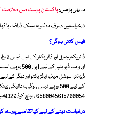
یہ بھی پڑھیں:
پاکستان پوسٹ میں ملازمت کے مواقع بند، 1500 س
درخواستیں صرف مطلوبہ بینک ڈرافٹ یا ڈپا
فیس کتنی ہوگی؟
ڈائریک
اور ویب ڈیویلپر 
ڈیزائنر، سوشل میڈیا ایگزیکٹو اور دیگر کے لیے ا
کے لیے 500 روپے فیس ہوگی۔ ادائیگی
6580045615700054 ، برانچ کوڈ 0320میں جمع کی جائے گی۔
درخواست دینے کے لیے کیا تقاضے پورے کرن