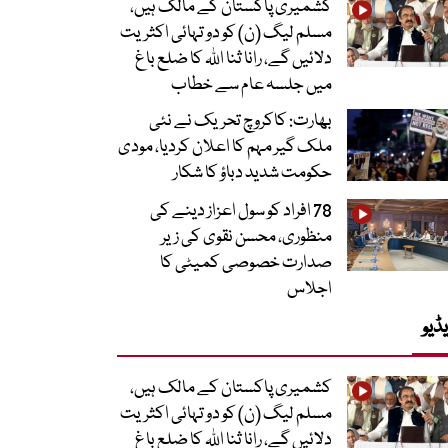
کشمیری پاکستان کے مالک ہیں،
مسلم لیگ (ن) کو دو تہائی اکثریت
دلائیں گے، رانا ثنا اللہ کا ضلع باغ
میں جلسہ عام سے خطاب
بھارت: کاکروچ تحریک نے نئی
ملک گیر مہم کا اعلان کردیا، مودی
حکومت شدید دباؤ کا شکار
78 افراد کو سول اعزاز دینے کی
منظوری، محسن نقوی کی زیر
صدارت خصوصی کمیٹی کا
اجلاس
ڈیو
کشمیری پاکستان کے مالک ہیں،
مسلم لیگ (ن) کو دو تہائی اکثریت
دلائیں گے، رانا ثنا اللہ کا ضلع باغ