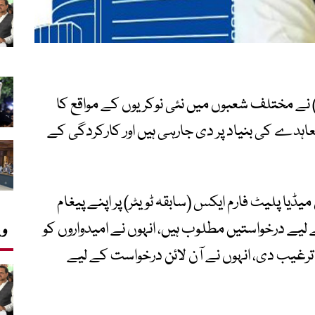
 نے مختلف شعبوں میں نئی نوکریوں کے مواقع کا
عاہدے کی بنیاد پر دی جارہی ہیں اور کارکردگی کے
ڈیا پلیٹ فارم ایکس (سابقہ ٹویٹر) پر اپنے پیغام
لیے درخواستیں مطلوب ہیں، انہوں نے امیدواروں کو
وی
رغیب دی، انہوں نے آن لائن درخواست کے لیے