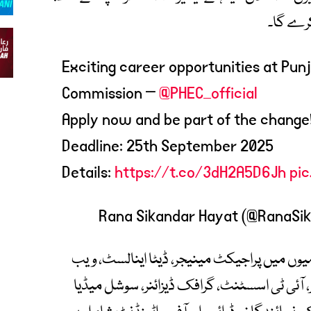
کرے گا۔
Exciting career opportunities at Pun
Commission –
@PHEC_official
Apply now and be part of the change
Deadline: 25th September 2025
Details:
https://t.co/3dH2A5D6Jh
pi
یوں میں پراجیکٹ مینیجر، ڈیٹا اینالسٹ، ویب
، آئی ٹی اسسٹنٹ، گرافک ڈیزائنر، سوشل میڈیا