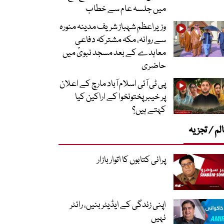
میں جلسہ عام سے خطاب
وزیراعظم شہباز شریف مدینہ منورہ
سے روانہ، مکہ مشترکہ دفاعی
معاہدے کے بعد مسجد نبویؐ میں
حاضری
پی ٹی آئی اسلام آباد مارچ کے اعلان
پر خیبر پختونخوا کے اراکین کیا
کہتے ہیں؟
لم / تجزیہ
پرانی کتابوں کا اتوار بازار
اپنی زندگی کے ایڈیٹر بنیں، رائٹر
نہیں