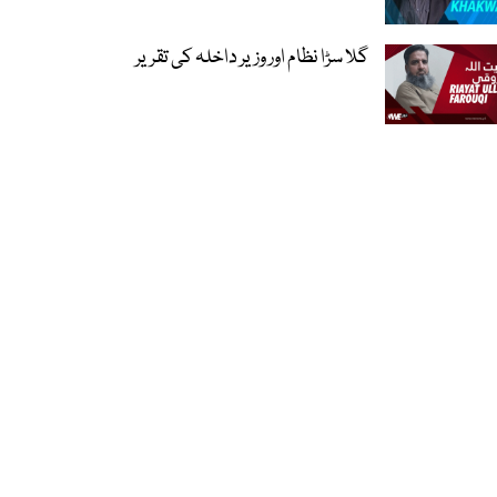
گلا سڑا نظام اور وزیر داخلہ کی تقریر