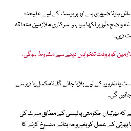
ئل ہونا ضروری ہے اور ہر پوسٹ کے لیے علیحدہ
م واضح طور پر لکھا ہوا ہو۔ سرکاری ملازمین متعلقہ
ت دیں۔
 ملازمین کو بروقت تنخواہیں دینے سے مشروط ہوگی،
 انٹرویو کے لیے بلایا جائے گا، نامکمل یا دیر سے
جائیں گی۔
ے کہ بھرتیاں حکومتی پالیسی کے مطابق میرٹ کی
 یا بھرتی کے عمل کو بغیر وجہ بتائے منسوخ کرنے کا