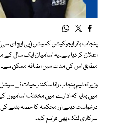
پنجاب ہائر ایجوکیشن کمیشن (پی ایچ ای سی)
اعلان کر دیا ہے۔ یہ اسامیان ایک سال کے م
مطابق اس کی مدت میں اضافہ ممکن ہے۔
وزیر تعلیم پنجاب رانا سکندر حیات نے سوشل می
میں بتایا کہ ادارے میں مختلف اسامیوں کے 
درخواست دینے اور محکمہ کا حصہ بننے کی ت
سرکاری لنک بھی فراہم کیا۔