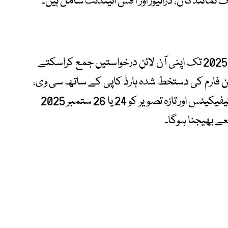
ک نمائندگان، ڈرائیور اور آفس اٹینڈنٹ شامل ہیں۔
دلچسپی رکھنے والے امیدوار 23 یا 25 ستمبر 2025 تک اپنی آن لائن درخواستیں جمع کراسکتے
ن فارم کی دستخط شدہ ہارڈ کاپی کے ساتھ سی وی،
شناختی کارڈ کاپی، تعلیمی اور پیشہ ورانہ سرٹیفیکیٹس اور تازہ تصویر کو 24 یا 26 ستمبر 2025