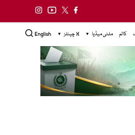
کالم
ملٹی میڈیا
X چینلز
English