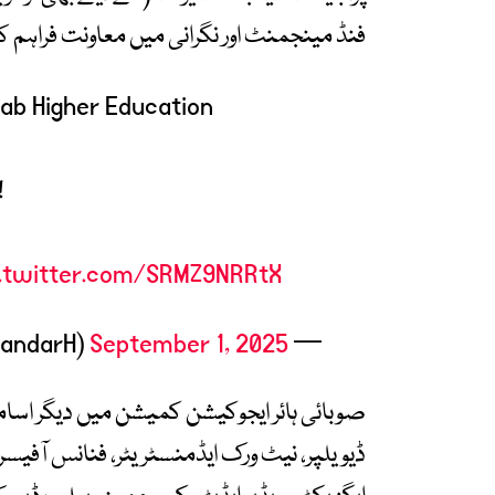
فنڈ مینجمنٹ اور نگرانی میں معاونت فراہم 
jab Higher Education
!
c.twitter.com/SRMZ9NRRtX
September 1, 2025
— Rana Sikandar Hayat (@RanaSikandarH)
صوبائی ہائر ایجوکیشن کمیشن میں دیگر اسام
ڈیویلپر، نیٹ ورک ایڈمنسٹریٹر، فنانس آفیسر