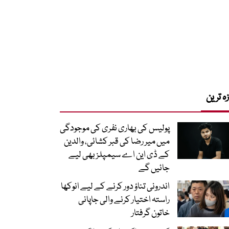
زہ ترین
پولیس کی بھاری نفری کی موجودگی
میں میر رضا کی قبر کشائی، والدین
کے ڈی این اے سیمپلز بھی لیے
جائیں گے
اندرونی تناؤ دور کرنے کے لیے انوکھا
راستہ اختیار کرنے والی جاپانی
خاتون گرفتار