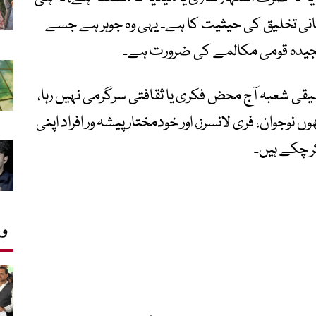
نسانی تخلیق کی حیثیت کا ہے۔ یہی وہ جوہر ہے جسے
سنجیدہ قومی مکالمے کی ضرورت ہے۔
لیقی شعبہ آج محض فکری یا ثقافتی سرگرمی نہیں رہا،
وجوان، فری لانسرز، اور خودمختار پیشہ ور افراد اپنی
ر چکے ہیں۔
وی