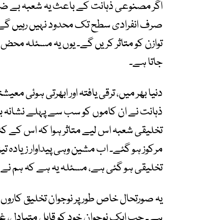
اگر مصنوعی ذہانت کے باعث یہ شعبہ بے ضابطہ
صرف انفرادی سطح تک محدود نہیں رہیں گے، 
توازن کو متاثر کریں گے۔ یوں یہ مسئلہ محض
جاتا ہے۔
دنیا بھر میں، ترقی یافتہ اور ابھرتی ہوئی م
ذہانت نے ان کاموں کو سب سے پہلے نشانہ بنایا
تخلیقی شعبہ اس لیے متاثر ہوا کہ اس کے کئ
مرکوز ہو گئے۔ اب مشین وہی پیداوار زیادہ 
تخلیقی ہو گئی ہے، مسئلہ یہ ہے کہ ہم نے تخ
یہ صورتحال خاص طور پر نوجوان تخلیق کاروں
ہے۔ جب ایک نوجوان خود کو قابلِ متبادل، غ