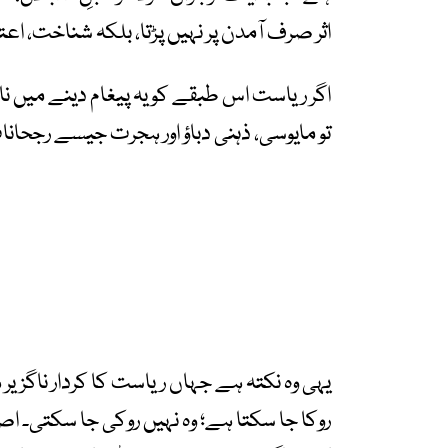
اثر صرف آمدن پر نہیں پڑتا، بلکہ شناخت، اعت
اگر ریاست اس طبقے کو یہ پیغام دینے میں نا
تو مایوسی، ذہنی دباؤ اور ہجرت جیسے رجحانا
یہی وہ نکتہ ہے جہاں ریاست کا کردار ناگزیر 
روکا جا سکتا ہے؛ وہ نہیں روکی جا سکتی۔ ا