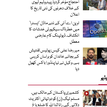
احتجاج مؤخر کردیا، پیٹرولیم لیوی
کے خلاف دھرنوں کی نئی تاریخ کا
اعلان
اوپن اے آئی کے نئے ماڈل ’ایسٹرا‘
میں خطرناک سیکیورٹی خدشات کا
انکشاف، ڈیولپنگ کام عارضی
معطل
میر رضا علی کیس: پولیس تفتیش
کے بجائے خاندان کو ہراساں کررہی
ہے، وکیل نے نیا پنڈورا باکس کھول
دیا
ڈیو
کشمیری پاکستان کے مالک ہیں،
مسلم لیگ (ن) کو دو تہائی اکثریت
دلائیں گے، رانا ثنا اللہ کا ضلع باغ