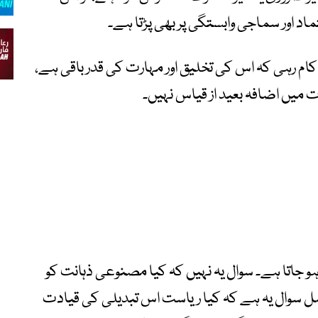
ماد اور سماجی وابستگی پر بھی پڑتا ہے۔
کام رہی کہ اس کی تخلیق اور مہارت کی قدر باقی ہے،
ت میں اضافہ بعید از قیاس نہیں۔
ہو جاتا ہے۔ سوال یہ نہیں کہ کیا مصنوعی ذہانت کو
صل سوال یہ ہے کہ کیا ریاست اس تبدیلی کی قیادت