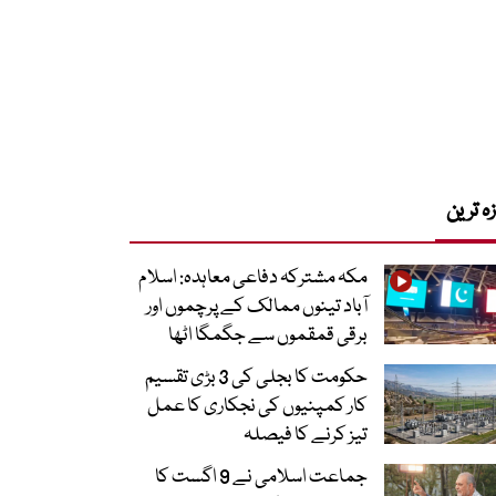
زہ ترین
مکہ مشترکہ دفاعی معاہدہ: اسلام
آباد تینوں ممالک کے پرچموں اور
برقی قمقموں سے جگمگا اٹھا
حکومت کا بجلی کی 3 بڑی تقسیم
کار کمپنیوں کی نجکاری کا عمل
تیز کرنے کا فیصلہ
جماعت اسلامی نے 9 اگست کا