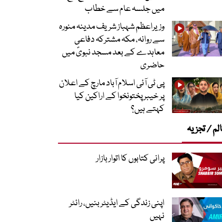
میں جلسہ عام سے خطاب
وزیراعظم شہباز شریف مدینہ منورہ
سے روانہ، مکہ مشترکہ دفاعی
معاہدے کے بعد مسجد نبویؐ میں
حاضری
پی ٹی آئی اسلام آباد مارچ کے اعلان
پر خیبر پختونخوا کے اراکین کیا
کہتے ہیں؟
لم / تجزیہ
پرانی کتابوں کا اتوار بازار
اپنی زندگی کے ایڈیٹر بنیں، رائٹر
نہیں