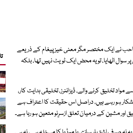
 صاحب نے ایک مختصر مگر معنی خیز پیغام کے ذریعے
تا
سوال اٹھایا، تو یہ محض ایک ٹویٹ نہیں تھا، بلکہ
مواد تخلیق کرنے والے، ڈیزائنرز، تخلیقی ہدایت کار،
 کا شکار ہو رہے ہیں، دراصل اس حقیقت کا اعتراف ہے
 اور مشین کے درمیان تعلق ازسرِنو متعین ہو رہا ہے۔
نہ صرف اشتہار سازی یا میڈیا کا مسئلہ ہے، نہ ہی