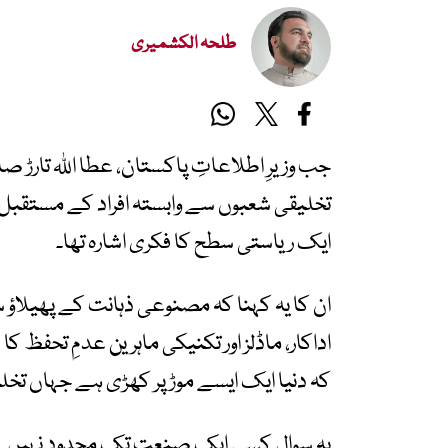
طلحہ الکشمیری
جب وزیرِ اطلاعاتِ پاکستان، عطا اللہ تارڑ
تخلیقی شعبوں سے وابستہ افراد کے مستقبل پر 
ایک ریاستی سطح کا فکری اشارہ تھا۔
ان کا یہ کہنا کہ مصنوعی ذہانت کے پھیلاؤ سے 
اداکار، ماڈلز اور تکنیکی ماہرین عدمِ تحفظ
کہ دنیا ایک ایسے موڑ پر کھڑی ہے جہاں تخلیق
یہ سوال کسی ایک صنعت تک محدود نہیں۔ یہ 