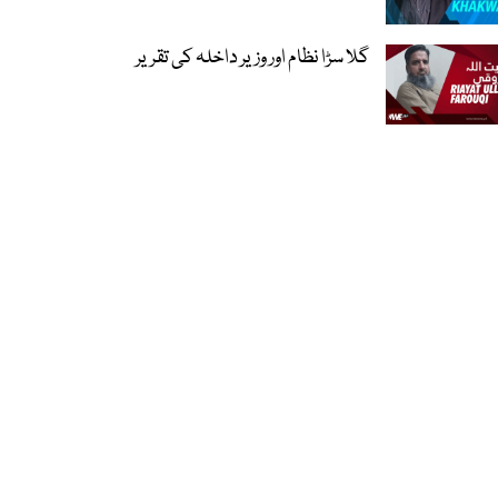
گلا سڑا نظام اور وزیر داخلہ کی تقریر