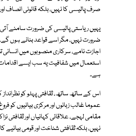
صرف پالیسی کا نہیں، بلکہ قانونی انصاف او
یہیں ریاستی پالیسی کی ضرورت سامنے آتی 
ضرورت نہیں، مگر اسے قواعد بنانے ہوں گے۔ 
اجازت نامے، سرکاری منصوبوں میں انسانی ت
استعمال میں شفافیت یہ سب ایسے اقدامات ہیں
ہے۔
اس کے ساتھ ساتھ، ثقافتی پہلو کو نظرانداز
عموما غالب زبانوں اور مرکزی بیانیوں کو فرو
مقامی لہجے، علاقائی کہانیاں اور ثقافتی نز
نہیں، بلکہ ثقافتی شناخت اور قومی بیانیے کا