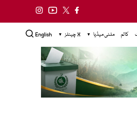
کالم
ملٹی میڈیا
X چینلز
English