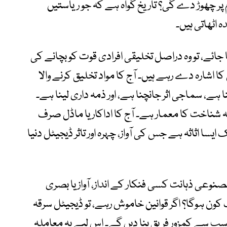
پر چھوڑ دے گی؟ تاریخ گواہ ہے کہ جو ریاستیں
 اٹھاتی ہیں۔
ا جائے، تو وہ دراصل تخلیقی افرادی قوت کو بچانے کی
کا اشارہ دے رہے ہیں۔ آج کا مواد تخلیق کرنے والا
 ہے، سماجی اثر جانچنا ہے، اور ذمہ داری لینا ہے۔
کہ شناخت کا معمار ہے۔ آج کا اداکار یا ماڈل صرف
ا اثاثہ ہے جس کی آواز، چہرہ اور تاثر ڈیجیٹل دنیا
 مصنوعی ذہانت کسی فنکار کے انداز، آواز یا بصری
ون ہوگا؟ اگر قوانین خاموش رہے، تو ڈیجیٹل سرقہ
 سب سے کمزور فریق بنا دیں گے۔ اس لیے یہ معاملہ