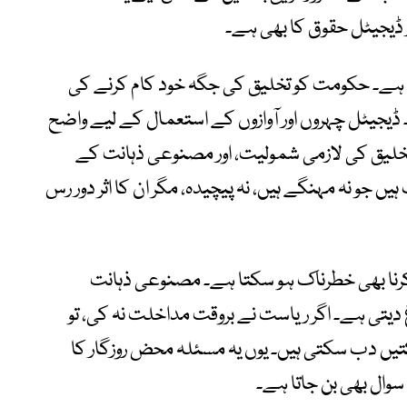
ر ڈیجیٹل حقوق کا بھی ہے۔
ہے۔ حکومت کو تخلیق کی جگہ خود کام کرنے کی
ڈیجیٹل چہروں اور آوازوں کے استعمال کے لیے واضح
خلیق کی لازمی شمولیت، اور مصنوعی ذہانت کے
 جو نہ مہنگے ہیں، نہ پیچیدہ، مگر ان کا اثر دور رس
 کرنا بھی خطرناک ہو سکتا ہے۔ مصنوعی ذہانت
غ دیتی ہے۔ اگر ریاست نے بروقت مداخلت نہ کی، تو
اکتیں دب سکتی ہیں۔ یوں یہ مسئلہ محض روزگار کا
 سوال بھی بن جاتا ہے۔