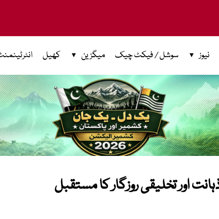
نیوز
سوشل / فیکٹ چیک
میگزین
کھیل
انٹرٹینمنٹ
ہانت اور تخلیقی روزگار کا مستقبل