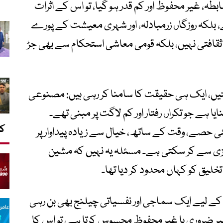
، غیر محفوظ اور کم قدر ہو گیا، تو اس کے اثرات
بلکہ روزگار، زرمبادلہ، اور شہری معیشت کے پورے
 ثقافتی نہیں، بلکہ قومی معاشی استحکام سے بھی جڑ
عیشتیں، ایک ہی حقیقت کا سامنا کر رہی ہیں: مصنوعی
 ہے جو تکرار، رفتار اور کم لاگت پر مبنی تھے۔
کا
ی حصے، وقت کے ساتھ، خیال سے زیادہ پیداوار پر
تیزی سے کر سکتی ہے۔ مسئلہ یہ نہیں کہ مشین
لیق کو کہاں محدود کر دیا تھا۔
 کے لیے ایک سماجی اور نفسیاتی چیلنج بھی بن رہی
یر ضروری یا غیر محفوظ محسوس کرتا ہے، تو اس کا