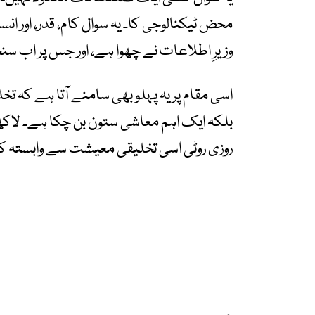
محض ٹیکنالوجی کا۔ یہ سوال کام، قدر، اور ا
وزیرِ اطلاعات نے چھوا ہے، اور جس پر اب 
اسی مقام پر یہ پہلو بھی سامنے آتا ہے کہ تخ
بلکہ ایک اہم معاشی ستون بن چکا ہے۔ لاکھوں ن
روزی روٹی اسی تخلیقی معیشت سے وابستہ ک