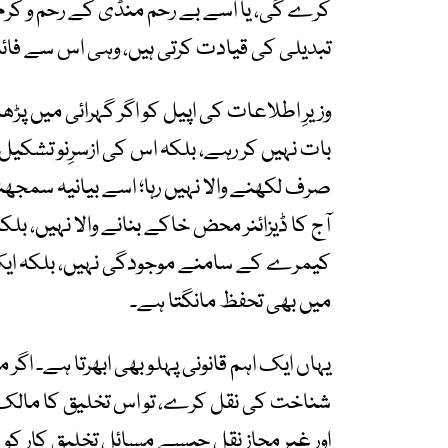
کرے گی، یا اسے بے رحم منڈی کے رحم و کرم 
تبدیلی کی قیادت کرتی ہیں، وہی اس سے فائدہ
وزیرِ اطلاعات کی اپیل کو اگر گہرائی میں پڑھ
بات نہیں کر رہے، بلکہ اس کی ازسرِنو تشکیل 
صرف لکھنے والا نہیں رہا؛ اسے بیانیہ سمجھنا
آج کا ڈیزائنر محض خاکے بنانے والا نہیں، بل
کیمرے کے سامنے موجودگی نہیں، بلکہ ایک ایس
میں بھی تحفظ مانگتا ہے۔
یہاں ایک اہم قانونی پہلو بھی ابھرتا ہے۔ اگر
شناخت کی نقل کرے، تو اس تخلیق کا مالک ک
اور غیر مجاز نقل جیسے مسائل تخلیق کار کو