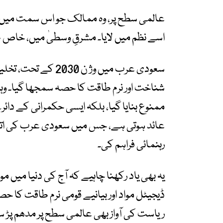
عالمی سطح پر، وہ ممالک جو اس سمت میں آگ
اسے نظم میں لایا۔ مشرقِ وسطیٰ میں، خاص ط
سعودی عرب میں وژ‎ ن
شناخت اور نرم طاقت کا حصہ سمجھا گیا۔ وہاں
ممنوع بنایا گیا، بلکہ ایسی حکمرانی کے دائ
عائد ہوتی ہے، جس میں سعودی عرب کی اتھار
رہنمائی فراہم کی۔
یہ بھی یاد رکھنا چاہیے کہ آج کی دنیا میں موا
ڈیجیٹل مواد اور بیانیے قومی نرم طاقت کا حصہ
ریاست کی آواز بھی عالمی سطح پر مدھم پڑ س