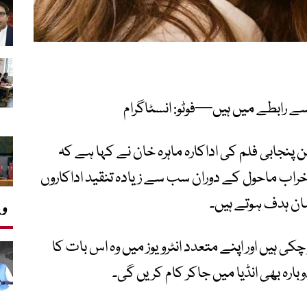
 سے رابطے میں ہیں—فوٹو: انسٹاگرام
پنجابی فلم کی اداکارہ ماہرہ خان نے کہا ہے کہ
راب ماحول کے دوران سب سے زیادہ تنقید اداکاروں
سان ہدف ہوتے ہیں۔
وی
ی ہیں اور اپنے متعدد انٹرویوز میں وہ اس بات کا
دوبارہ بھی انڈیا میں جاکر کام کریں گی۔