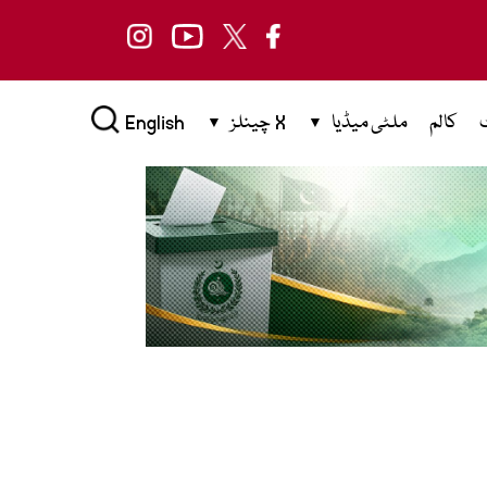
کالم
ملٹی میڈیا
X چینلز
English