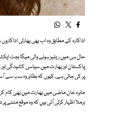
اداکارہ کے مطابق وہ اب بھی بھارتی اداکاروں
حال ہی میں ریلیز ہونے والی میگا بجٹ ایکشن 
پاکستان اور بھارت میں سیاسی کشیدگی اور خ
پر کی جاتی ہے، کیوں کہ بظاہر وہ سب سے آ
ماہرہ خان ماضی میں بھارت میں بھی کام کر چک
برملا اظہار کرتی آئی ہیں کہ وہ موقع ملنے پر 