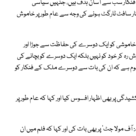
ں فنکار سب سے آسان ہدف ہیں، جنہیں سیاسی
کار سافٹ ٹارگٹ ہونے کی وجہ سے عام طور پر خاموش
ی خاموشی کو ایک دوسرے کی حفاظت سے جوڑا اور
 رہ کر خود کو نہیں بلکہ ایک دوسرے کو بچانے کی
لوم ہے کہ ان کی بات سے دوسرے ملک کے فنکار کو
گی پر بھی اظہار افسوس کیا اور کہا کہ عام طور پر
: آف مولا جٹ‘ پر بھی بات کی اور کہا کہ فلم میں ان