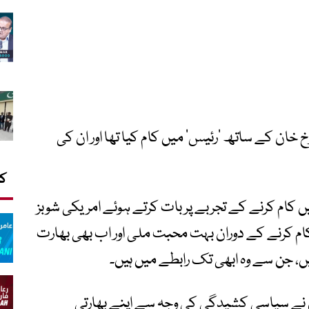
خ خان کے ساتھ ’رئیس‘ میں کام کیا تھا اور ان کی
کا
 کام کرنے کے تجربے پر بات کرتے ہوئے امریکی شوبز
ں کام کرنے کے دوران بہت محبت ملی اور اب بھی بھارت
 جن سے وہ ابھی تک رابطے میں ہیں۔
وں نے سیاسی کشیدگی کی وجہ سے اپنے بھارتی