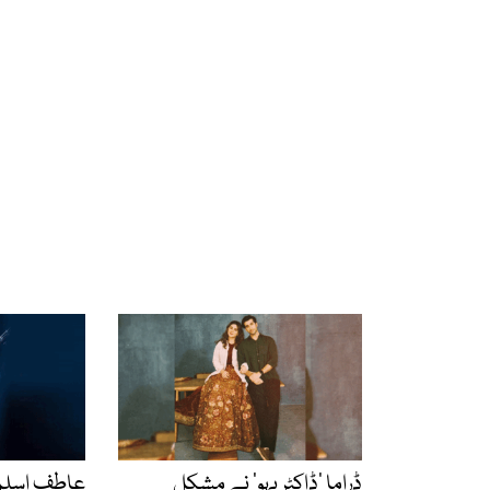
ڈراما ’ڈاکٹر بہو‘ نے مشکل
عاطف اسلم 