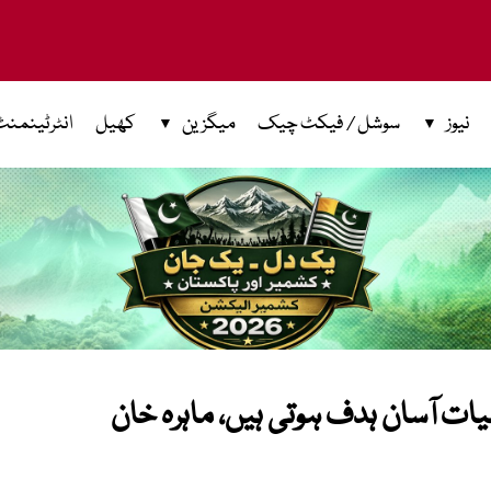
نیوز
سوشل / فیکٹ چیک
میگزین
کھیل
انٹرٹینمنٹ
ات آسان ہدف ہوتی ہیں، ماہرہ خان