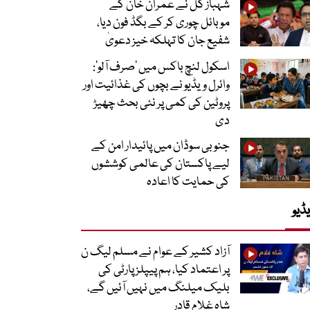
شہباز گل نے عمران خان کے
موبائل چوری کر کے بگڈ فون دیا،
شفیع جان کا تہلکہ خیز دعویٰ
اسکول لنچ باکس میں ‘صرف آلو’:
وائرل ویڈیو نے بچوں کی غذائیت اور
پروٹین کی کمی پر نئی بحث چھیڑ
دی
جنوبی سوڈان میں پائیدار امن کے
لیے پاکستان کی عالمی کوششوں
کی حمایت کا اعادہ
ڈیو
آزاد کشیر کے عوام نے مسلم لیگ ن
پر اعتماد کیا، ہم پیپلز پارٹی کی
بلیک میلنگ میں نہیں آئیں گے،
شاہ غلام قادر