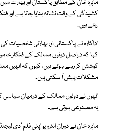
ماہرہ خان کے مطابق پاکستان اور بھارت می
کشیدگی کے وقت نشانہ بنایا جاتا ہے اور فن
رہتے ہیں۔
اداکارہ نے پاکستانی اور بھارتی شخصیات ک
کہا کہ دراصل دونوں ممالک کے فنکار خاموش
کوشش کر رہے ہوتے ہیں، کیوں کہ انہیں مع
مشکلات پیش آ سکتی ہیں۔
انہوں نے دونوں ممالک کے درمیان سیاسی کشید
یہ مصنوعی ہوتی ہے۔
ماہرہ خان نے دوران انٹرویو اپنی فلم ’دی لیجنڈ