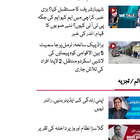
شہبازشریف کا مستقبل کیا؟ بڑی
خبر، کراچی میں ایم کیو ایم کی جگہ
پی ٹی آئی کیوں؟ نئے صوبوں کا
قیام، اندر کی خبر
براڈ پیک سانحہ: نرمل پرجا سمیت
5 بین الاقوامی کوہ پیماؤں کی
لاشیں اسکردو منتقل، 2 لاپتا افراد
کی تلاش جاری
لم / تجزیہ
اپنی زندگی کے ایڈیٹر بنیں، رائٹر
نہیں
گلا سڑا نظام اور وزیر داخلہ کی تقریر