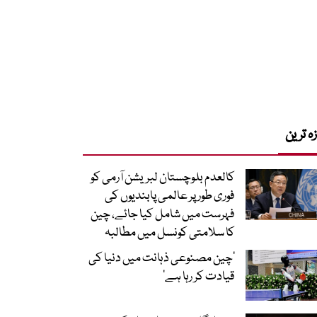
زہ ترین
کالعدم بلوچستان لبریشن آرمی کو
فوری طور پر عالمی پابندیوں کی
فہرست میں شامل کیا جائے، چین
کا سلامتی کونسل میں مطالبہ
’چین مصنوعی ذہانت میں دنیا کی
قیادت کر رہا ہے‘