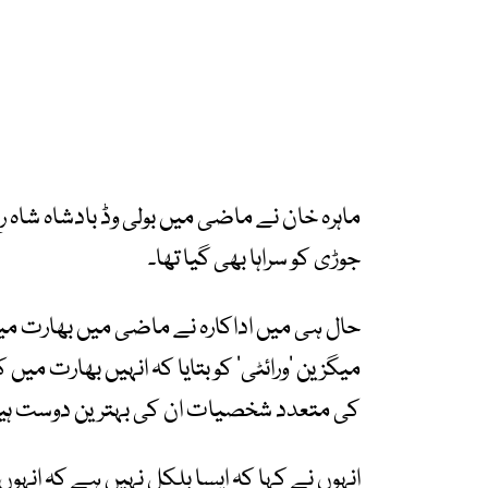
ماہرہ خان نے ماضی میں بولی وڈ بادشاہ شاہ ر
جوڑی کو سراہا بھی گیا تھا۔
حال ہی میں اداکارہ نے ماضی میں بھارت میں
میگزین ’ورائٹی‘ کو بتایا کہ انہیں بھارت می
کی متعدد شخصیات ان کی بہترین دوست ہیں،
انہوں نے کہا کہ ایسا بلکل نہیں ہے کہ انہ