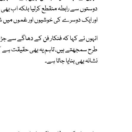
دوستوں سے رابطہ منقطع کرلیا بلکہ اب بھی 
اور ایک دوسرے کی خوشیوں اور غموں میں 
انہوں نے کہا کہ فنکار فن کے دھاگے سے ج
طرح سمجھتے ہیں، تاہم یہ بھی حقیقت ہے کہ
نشانہ بھی بنایا جاتا ہے۔