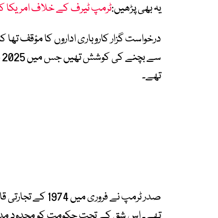
یہ بھی پڑھیں:
ٹرمپ ٹیرف کے خلاف امریکا کی 12 ریاستوں نے عدالت کا دروازہ کھٹکھٹ
درخواست گزار کاروباری اداروں کا مؤقف تھا
س
تھے۔
تھے۔ اس شق کے تحت حکومت کو محدود مدت 