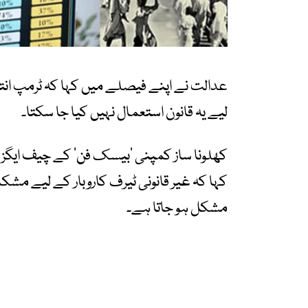
عدالت نے اپنے فیصلے میں کہا کہ ٹرمپ انت
لیے یہ قانون استعمال نہیں کیا جا سکتا۔
کھلونا ساز کمپنی ’بیسک فن‘ کے چیف ایگزی
کہا کہ غیر قانونی ٹیرف کاروبار کے لیے مشکل
مشکل ہو جاتا ہے۔