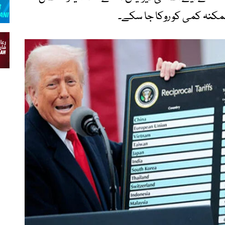
ممکنہ کمی کو روکا جا سکے۔