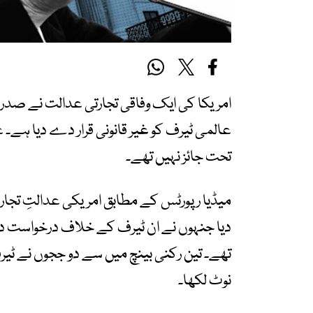
تحت جائز نہیں تھے۔
میڈیا رپورٹس کے مطابق امریکی عدالتِ تجار
تھے۔ تین رکنی بینچ میں سے دو ججوں نے ٹی
نوٹ لکھا۔