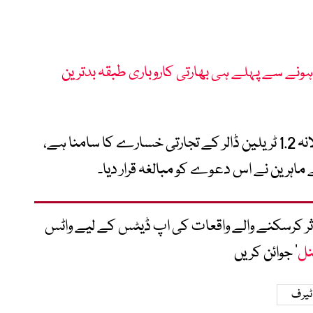
ہونے سے پہلے ہی بھارتی کاروباری طبقہ بدترین
ٹرمپ انتظامیہ کا مؤقف تھا کہ امریکا کو سالانہ 1.2 ٹریلین ڈالر کے تجارتی خسارے کا سامنا ہے،
 ماہرین نے اس دعوے کو مبالغہ قرار دیا۔
متاثر کرسکنے والے واقعات کی اپ ڈیٹس کے لیے واٹس
نل
‘ جوائن کریں
ٹیرف