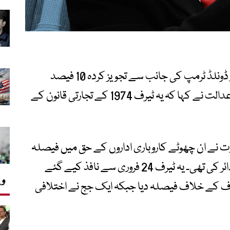
امریکا کی ایک وفاقی تجارتی عدالت نے صدر ڈونلڈ ٹرمپ کی جانب سے تجویز کردہ 10 فیصد
عالمی ٹیرف کو غیر قانونی قرار دے دیا ہے۔ عدالت نے کہا کہ یہ ٹیرف 1974 کے تجارتی قانون کے
ت نے ان چھوٹے کاروباری اداروں کے حق میں فیصلہ
دیا جنہوں نے ان ٹیرف کے خلاف درخواست دائر کی تھی۔ یہ ٹیرف 24 فروری سے نافذ کیے گئے
وی
رف کے خلاف فیصلہ دیا جبکہ ایک جج نے اختلافی