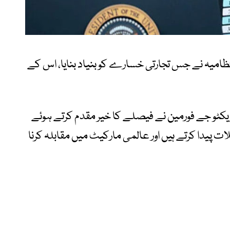
ظامیہ نے جس تجارتی خسارے کو بنیاد بنایا، اس کے
کٹو جے فورمین نے فیصلے کا خیر مقدم کرتے ہوئے
ات پیدا کرتے ہیں اور عالمی مارکیٹ میں مقابلہ کرنا