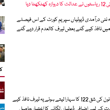
ا دیا
 کہ نئی درآمدی ڈیوٹیاں سپریم کورٹ کے اس فیصلے
ے بچنے کی کوشش تھیں جس میں 2025 میں نافذ کیے گئے بعض ٹیرف کالعدم قرار دیے گئے
کا
صدر ٹرمپ نے فروری میں 1974 کے تجارتی قانون کی شق 122 کا سہارا لیتے ہوئے یہ ٹیرف نافذ کیے
کے لیے اضافی ڈیوٹیاں لگانے کا اختیار حاصل