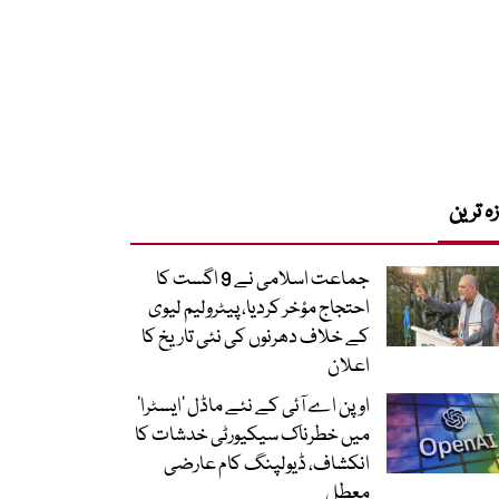
زہ ترین
جماعت اسلامی نے 9 اگست کا
احتجاج مؤخر کردیا، پیٹرولیم لیوی
کے خلاف دھرنوں کی نئی تاریخ کا
اعلان
اوپن اے آئی کے نئے ماڈل ’ایسٹرا‘
میں خطرناک سیکیورٹی خدشات کا
انکشاف، ڈیولپنگ کام عارضی
معطل