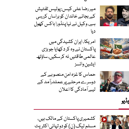
میر رضا علی کیس: پولیس تفتیش
کے بجائے خاندان کو ہراساں کررہی
ہے، وکیل نے نیا پنڈورا باکس کھول
دیا
امریکا، ایران کشیدگی میں
پاکستان نے وہ کر دکھایا جو بڑی
عالمی طاقتیں نہ کر سکیں، ساؤتھ
ایشین وائسز
حماس کا غزہ امن منصوبے کے
دوسرے مرحلے پر عملدرآمد کے
لیے آمادگی کا اعلان
ڈیو
کشمیری پاکستان کے مالک ہیں،
مسلم لیگ (ن) کو دو تہائی اکثریت