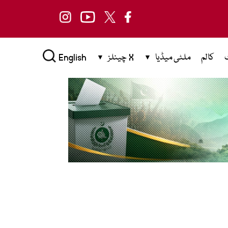
کالم
ملٹی میڈیا
X چینلز
English