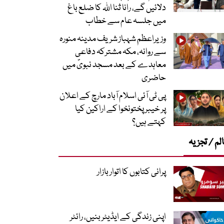
دلائیں گے، رانا ثنا اللہ کا ضلع باغ
میں جلسہ عام سے خطاب
وزیراعظم شہباز شریف مدینہ منورہ
سے روانہ، مکہ مشترکہ دفاعی
معاہدے کے بعد مسجد نبویؐ میں
حاضری
پی ٹی آئی اسلام آباد مارچ کے اعلان
پر خیبر پختونخوا کے اراکین کیا
کہتے ہیں؟
لم / تجزیہ
پرانی کتابوں کا اتوار بازار
اپنی زندگی کے ایڈیٹر بنیں، رائٹر