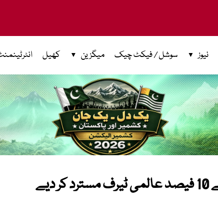
نیوز
سوشل / فیکٹ چیک
میگزین
کھیل
انٹرٹینمنٹ
دیے