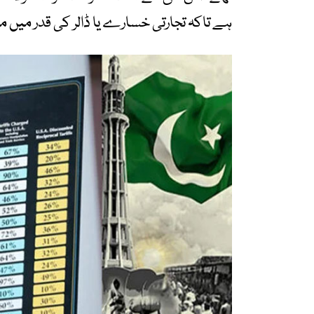
ہے تاکہ تجارتی خسارے یا ڈالر کی قدر میں 