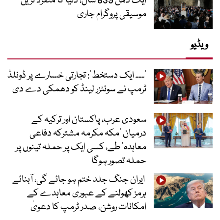
ایک دھن 639 سال، دنیا کا منفرد ترین
موسیقی پروگرام جاری
ویڈیو
’۔۔۔ ایک دستخط‘: تجارتی خسارے پر ڈونلڈ
ٹرمپ نے سوئٹزر لینڈ کو دھمکی دے دی
سعودی عرب، پاکستان اور ترکیہ کے
درمیان ’مکہ مکرمہ مشترکہ دفاعی
معاہدہ‘ طے، کسی ایک پر حملہ تینوں پر
حملہ تصور ہوگا
ایران جنگ جلد ختم ہو جائے گی، آبنائے
ہرمز کھولنے کے عبوری معاہدے کے
امکانات روشن، صدر ٹرمپ کا دعویٰ