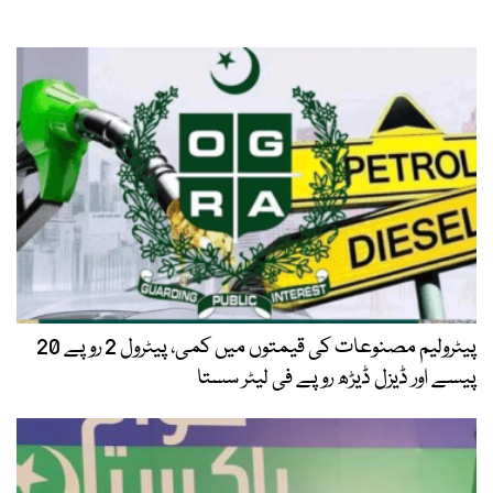
پیٹرولیم مصنوعات کی قیمتوں میں کمی، پیٹرول 2 روپے 20
پیسے اور ڈیزل ڈیڑھ روپے فی لیٹر سستا