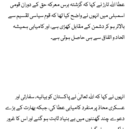
عطا اللہ تارڑ نے کہا کہ گزشتہ برس معرکہ حق کے دوران قومی
اسمبلی میں انہوں نے واضح کیا تھا کہ قوم سیاسی تقسیم سے
بالاتر ہو کر دشمن کے مقابل کھڑی ہے، اور کامیابی ہمیشہ
اتحاد و اتفاق سے ہی حاصل ہوتی ہے۔
انہوں نے کہا کہ اللہ تعالیٰ نے پاکستان کو بیانیہ، سفارتی اور
عسکری محاذ پر منفرد کامیابی عطا کی، جبکہ بھارت کے بڑے
دعوے چند گھنٹوں میں بے بنیاد ثابت ہو گئے اور اس کا غرور