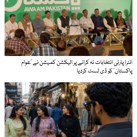
انٹرا پارٹی انتخابات نہ کرانے پر الیکشن کمیشن نے ’عوام
پاکستان‘ کو ڈی لسٹ کردیا