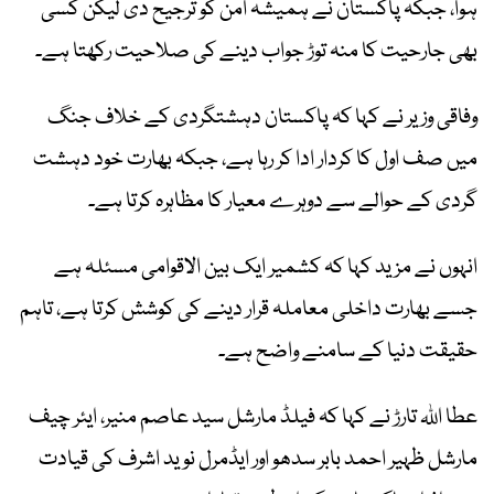
ہوا، جبکہ پاکستان نے ہمیشہ امن کو ترجیح دی لیکن کسی
بھی جارحیت کا منہ توڑ جواب دینے کی صلاحیت رکھتا ہے۔
وفاقی وزیر نے کہا کہ پاکستان دہشتگردی کے خلاف جنگ
میں صف اول کا کردار ادا کر رہا ہے، جبکہ بھارت خود دہشت
گردی کے حوالے سے دوہرے معیار کا مظاہرہ کرتا ہے۔
انہوں نے مزید کہا کہ کشمیر ایک بین الاقوامی مسئلہ ہے
جسے بھارت داخلی معاملہ قرار دینے کی کوشش کرتا ہے، تاہم
حقیقت دنیا کے سامنے واضح ہے۔
عطا اللہ تارڑ نے کہا کہ فیلڈ مارشل سید عاصم منیر، ایئر چیف
مارشل ظہیر احمد بابر سدھو اور ایڈمرل نوید اشرف کی قیادت