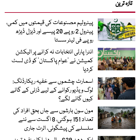
تازہ ترین
پیٹرولیم مصنوعات کی قیمتوں میں کمی،
پیٹرول 2 روپے 20 پیسے اور ڈیزل ڈیڑھ
روپے فی لیٹر سستا
انٹرا پارٹی انتخابات نہ کرانے پر الیکشن
کمیشن نے ’عوام پاکستان‘ کو ڈی لسٹ
کردیا
اسمارٹ چشموں سے خفیہ ریکارڈنگ:
لوگ ویڈیو رکوانے کے لیے ڈزنی کے گانے
کیوں گانے لگے؟
مون سون بارشوں سے جاں بحق افراد کی
تعداد 151 ہوگئی، 8 اگست سے نئے
سلسلے کی پیشگوئی، الرٹ جاری