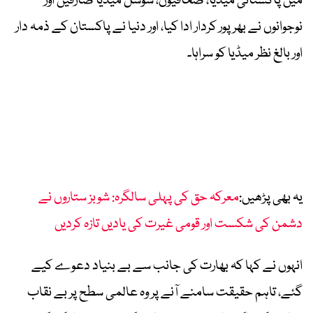
میں پاکستانی میڈیا، صحافیوں، سوشل میڈیا صارفین اور
نوجوانوں نے بھرپور کردار ادا کیا، اور دنیا نے پاکستان کے ذمہ دار
اور بالغ نظر میڈیا کو سراہا۔
یہ بھی پڑھیں:
معرکہ حق کی پہلی سالگرہ: شوبز ستاروں نے
دشمن کی شکست اور قومی غیرت کی یادیں تازہ کردیں
انہوں نے کہا کہ بھارت کی جانب سے بے بنیاد دعوے کیے
گئے، تاہم حقیقت سامنے آنے پر وہ عالمی سطح پر بے نقاب