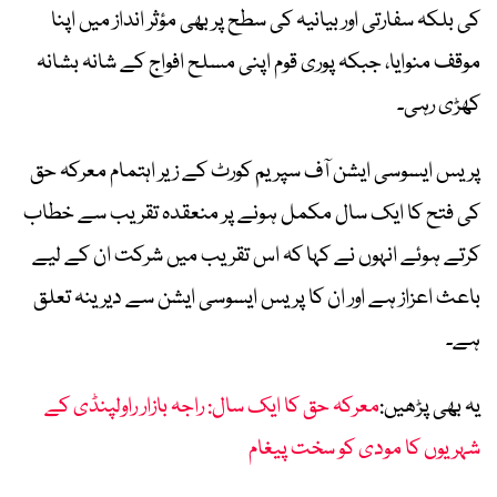
کی بلکہ سفارتی اور بیانیہ کی سطح پر بھی مؤثر انداز میں اپنا
موقف منوایا، جبکہ پوری قوم اپنی مسلح افواج کے شانہ بشانہ
کھڑی رہی۔
پریس ایسوسی ایشن آف سپریم کورٹ کے زیر اہتمام معرکہ حق
کی فتح کا ایک سال مکمل ہونے پر منعقدہ تقریب سے خطاب
کرتے ہوئے انہوں نے کہا کہ اس تقریب میں شرکت ان کے لیے
باعث اعزاز ہے اور ان کا پریس ایسوسی ایشن سے دیرینہ تعلق
ہے۔
یہ بھی پڑھیں:
معرکہ حق کا ایک سال: راجہ بازار راولپنڈی کے
شہریوں کا مودی کو سخت پیغام