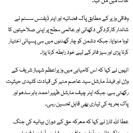
خاک میں مل گیا۔
وفاقی وزیر کے مطابق پاک فضائیہ اور ایئر ڈیفنس سسٹم نے
شاندار کارکردگی دکھائی اور عالمی سطح پر اپنی صلاحیتوں کا
لوہا منوایا، جبکہ دشمن کو چار گھنٹوں میں ہی پسپائی اختیار
کرنا پڑی اور سیز فائر کے لیے خود رابطہ کرنا پڑا۔
انہوں نے کہا کہ اس کامیابی میں وزیراعظم شہباز شریف کے
وژن اور فیلڈ مارشل سید عاصم منیر کی قیادت کلیدی حیثیت
رکھتی ہے، جبکہ ایئر چیف مارشل ظہیر احمد بابر سدھو اور
پاک بحریہ کی تیاری بھی قابل تحسین رہی۔
عطا اللہ تارڑ نے کہا کہ معرکہ حق کے دوران بیانیہ کی جنگ