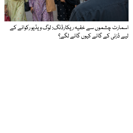
اسمارٹ چشموں سے خفیہ ریکارڈنگ: لوگ ویڈیو رکوانے کے
لیے ڈزنی کے گانے کیوں گانے لگے؟