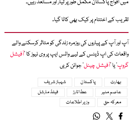
میں افواج پاکستان مکمل طور پر تیار اور مستعد رہیں۔
تقریب کے اختتام پر کیک بھی کاٹا گیا۔
آپ اور آپ کے پیاروں کی روزمرہ زندگی کو متاثر کرسکنے والے
واقعات کی اپ ڈیٹس کے لیے واٹس ایپ پر وی نیوز کا ’
آفیشل
گروپ
‘ یا ’
آفیشل چینل
‘ جوائن کریں
بھارت
پاکستان
شہباز شریف
عاصم منیر
عطا تارڑ
فیلڈ مارشل
معرکہ حق
وزیر اطلاعات