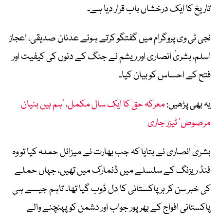
تاریخ کا ایک درخشاں باب قرار دیا ہے۔
نجی ٹی وی پروگرام میں گفتگو کرتے ہوئے عدنان صدیقی، اعجاز
اسلم، بشریٰ انصاری اور ریشم نے جنگ کے دنوں کی کیفیت اور
فتح کے احساس کو بیان کیا۔
یہ بھی پڑھیں:
معرکہ حق کا ایک سال مکمل، ’ہم ہیں بنیان
مرصوص‘ ٹیزر جاری
بشریٰ انصاری نے بتایا کہ جب بھارت نے میزائل حملہ کیا تو وہ
فنڈ ریزنگ کے سلسلے میں ڈنمارک میں تھیں، جہاں حملے
کی خبر سن کر ہر پاکستانی کا دل ڈوب گیا تھا۔ تاہم جیسے ہی
پاکستانی افواج کے بھرپور جواب اور دشمن کو پہنچنے والے