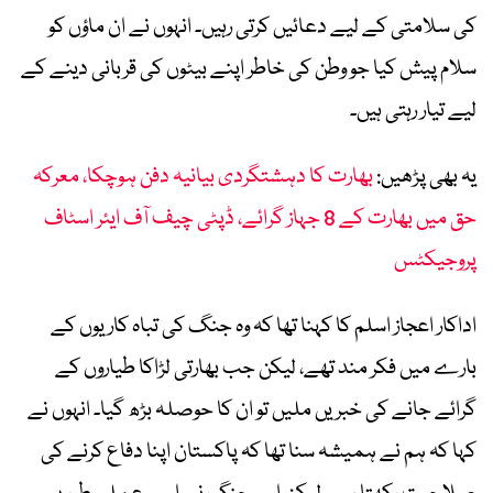
کی سلامتی کے لیے دعائیں کرتی رہیں۔ انہوں نے ان ماؤں کو
سلام پیش کیا جو وطن کی خاطر اپنے بیٹوں کی قربانی دینے کے
لیے تیار رہتی ہیں۔
یہ بھی پڑھیں:
بھارت کا دہشتگردی بیانیہ دفن ہوچکا، معرکہ
حق میں بھارت کے 8 جہاز گرائے، ڈپٹی چیف آف ایئر اسٹاف
پروجیکٹس
اداکار اعجاز اسلم کا کہنا تھا کہ وہ جنگ کی تباہ کاریوں کے
بارے میں فکر مند تھے، لیکن جب بھارتی لڑاکا طیاروں کے
گرائے جانے کی خبریں ملیں تو ان کا حوصلہ بڑھ گیا۔ انہوں نے
کہا کہ ہم نے ہمیشہ سنا تھا کہ پاکستان اپنا دفاع کرنے کی