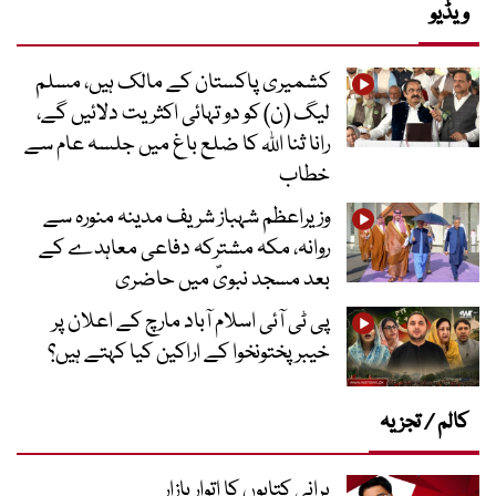
ویڈیو
کشمیری پاکستان کے مالک ہیں، مسلم
لیگ (ن) کو دو تہائی اکثریت دلائیں گے،
رانا ثنا اللہ کا ضلع باغ میں جلسہ عام سے
خطاب
وزیراعظم شہباز شریف مدینہ منورہ سے
روانہ، مکہ مشترکہ دفاعی معاہدے کے
بعد مسجد نبویؐ میں حاضری
پی ٹی آئی اسلام آباد مارچ کے اعلان پر
خیبر پختونخوا کے اراکین کیا کہتے ہیں؟
کالم / تجزیہ
پرانی کتابوں کا اتوار بازار