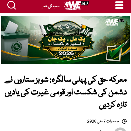
سب کی خبر
معرکہ حق کی پہلی سالگرہ: شوبز ستاروں نے
دشمن کی شکست اور قومی غیرت کی یادیں
تازہ کردیں
جمعرات 7 مئی 2026