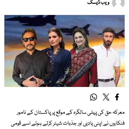
ویب ڈیسک
معرکہ حق کی پہلی سالگرہ کے موقع پر پاکستان کے نامور
فنکاروں نے اپنی یادیں اور جذبات شیئر کرتے ہوئے اسے قومی