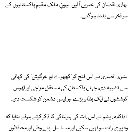
بھاری نقصان کی خبریں آئیں، بیرونِ ملک مقیم پاکستانیوں کے
سر فخر سے بلند ہوگئے۔
بشریٰ انصاری نے اس فتح کو ’کچھوے اور خرگوش‘ کی کہانی
سے تشبیہ دی، جہاں پاکستان کی مستقل مزاجی اور ٹھوس
کوششوں نے ایک بظاہر بڑے اور لیس دشمن کو شکست دی۔
اداکارہ ریشم نے اس رات کی ہولناکی کا ذکر کرتے ہوئے بتایا کہ
وہ پوری رات سو نہیں سکیں اور مسلسل اپنے وطن اور محافظوں