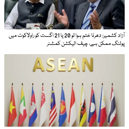
آزاد کشمیر: دھرنا ختم ہوا تو 20 یا 21 اگست کو راولاکوٹ میں
پولنگ ممکن ہے، چیف الیکشن کمشنر