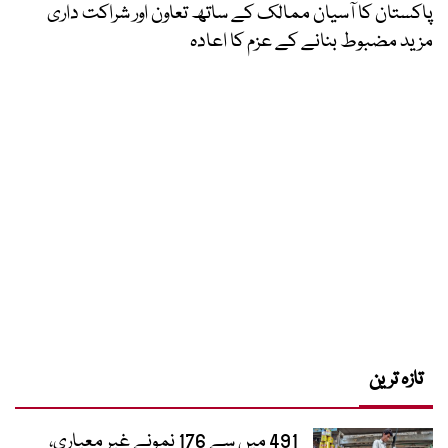
پاکستان کا آسیان ممالک کے ساتھ تعاون اور شراکت داری
مزید مضبوط بنانے کے عزم کا اعادہ
تازہ ترین
491 میں سے 176 نمونے غیر معیاری،