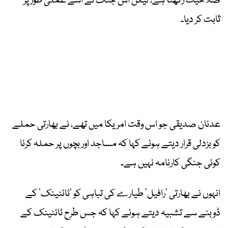
صلاحیت رکھتا ہے، لیکن اس جنگ نے اسے عملی طور پر
ثابت کر دیا۔
عدنان صدیقی جو اس وقت امریکا میں تھے، نے بھارتی حملے
کو بزدلی قرار دیتے ہوئے کہا کہ مساجد اور بچوں پر حملہ کرنا
کوئی جنگی کارنامہ نہیں ہے۔
انہوں نے بھارتی ’رافیل‘ طیارے کی تباہی کو ’ٹائٹینک‘ کے
ڈوبنے سے تشبیہ دیتے ہوئے کہا کہ جس طرح ٹائٹینک کے