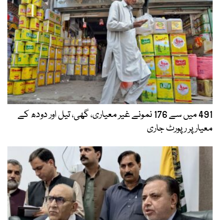
491 میں سے 176 نمونے غیر معیاری، گھی، تیل اور دودھ کے
معیار پر رپورٹ جاری