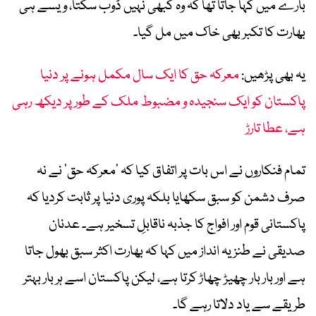
بارے میں کہا جاتا تھا کہ وہ کبھی نہیں ڈوب سکتا، ویسے ہی
بھارت کا تکبر بھی خاک میں مل گیا۔
یہ بھی پڑھیں:
معرکہ حق کا ایک سال مکمل ہونے پر دنیا
پاکستان کو ایک سنجیدہ و مضبوط ملک کے طور پر دیکھ رہی
ہے، عطا تارڑ
تمام فنکاروں نے اس بات پر اتفاق کیا کہ ’معرکہ حق‘ نے نہ
صرف دشمن کو سبق سکھایا بلکہ پوری دنیا پر ثابت کردیا کہ
پاکستانی قوم اور افواج کا جذبہ ناقابلِ تسخیر ہے۔ عدنان
صدیقی نے طنزیہ انداز میں کہا کہ بھارت اکثر سبق بھول جاتا
ہے اور بار بار چھیڑ چھاڑ کرتا ہے، لیکن پاکستان اسے ہر بار بہتر
طریقے سے یاد دلاتا رہے گا۔