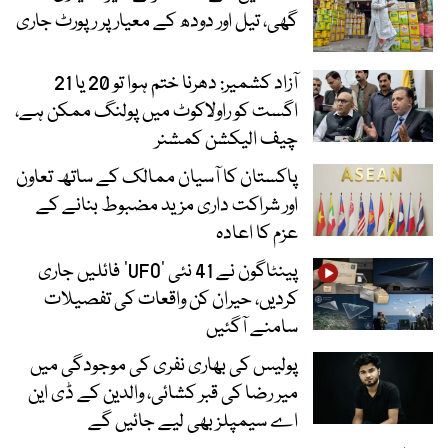
گھی، تیل اور دودھ کے معیار پر رپورٹ جاری
آزاد کشمیر: دھرنا ختم ہوا تو 20 یا 21
اگست کو راولاکوٹ میں پولنگ ممکن ہے،
چیف الیکشن کمشنر
پاکستان کا آسیان ممالک کے ساتھ تعاون
اور شراکت داری مزید مضبوط بنانے کے
عزم کا اعادہ
پینٹاگون نے 41 نئی ’UFO‘ فائلیں جاری
کردیں، حیران کن واقعات کی تفصیلات
سامنے آگئیں
پولیس کی بھاری نفری کی موجودگی میں
میر رضا کی قبر کشائی، والدین کے ڈی این
اے سیمپلز بھی لیے جائیں گے