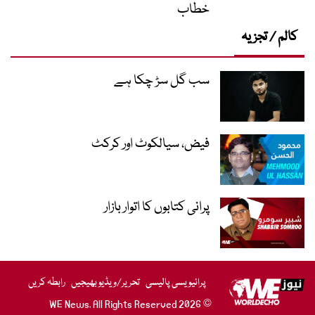
خطاب
کالم / تجزیہ
سب گل سڑ چکا ہے
فیض، سیالکوٹ اور کرکٹ
پرانی کتابوں کا اتوار بازار
پرائیویسی پالیسی
تحریر/ویڈیو بھیجیں
رابطہ کریں
© 2026 WE News. All Rights Reserved