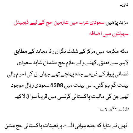
دی۔
مزید پڑھیں:
سعودی عرب میں عازمین حج کے لیے ڈیجیٹل
سہولتوں میں اضافہ
مکہ مکرمہ میں مرکز کے شفٹ نگران رانا مجاہد کے مطابق
لاہور سے تعلق رکھنے والے عازمِ حج عثمان شاہد سعودی
فضائی پرواز کے ذریعے جدہ پہنچے تھے جہاں ان کی احرام والی
بیلٹ گم ہو گئی۔ اس بیلٹ میں 4308 سعودی ریال موجود
تھے جن کی مالیت پاکستانی کرنسی میں قریباً سوا 3 لاکھ
روپے بنتی ہے۔
انہوں نے بتایا کہ جدہ ہوائی اڈے پر تعینات پاکستانی حج مشن