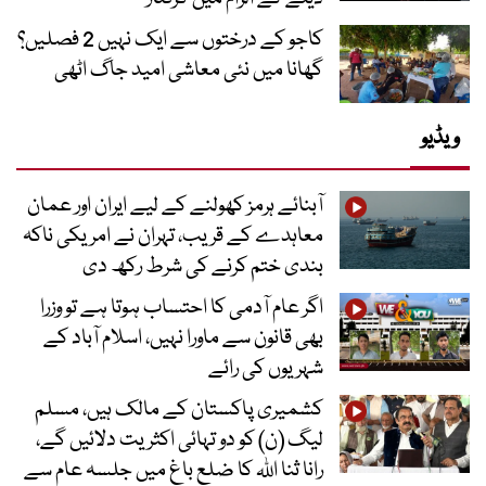
کاجو کے درختوں سے ایک نہیں 2 فصلیں؟
گھانا میں نئی معاشی امید جاگ اٹھی
ویڈیو
آبنائے ہرمز کھولنے کے لیے ایران اور عمان
معاہدے کے قریب، تہران نے امریکی ناکہ
بندی ختم کرنے کی شرط رکھ دی
اگر عام آدمی کا احتساب ہوتا ہے تو وزرا
بھی قانون سے ماورا نہیں، اسلام آباد کے
شہریوں کی رائے
کشمیری پاکستان کے مالک ہیں، مسلم
لیگ (ن) کو دو تہائی اکثریت دلائیں گے،
رانا ثنا اللہ کا ضلع باغ میں جلسہ عام سے