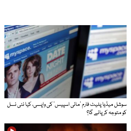
سوشل میڈیا پلیٹ فارم ‘مائی اسپیس’ کی واپسی، کیا نئی نسل
کو متوجہ کر پائے گا؟