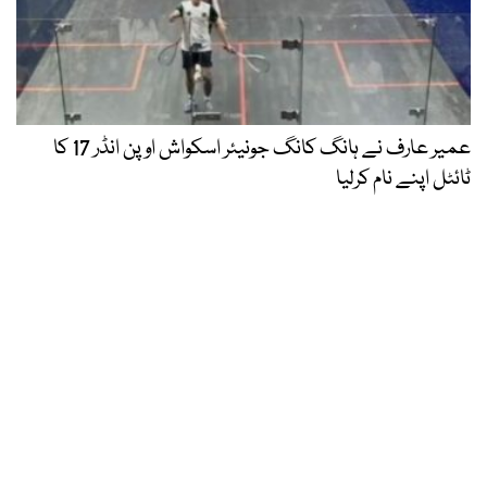
عمیر عارف نے ہانگ کانگ جونیئر اسکواش اوپن انڈر 17 کا
ٹائٹل اپنے نام کرلیا