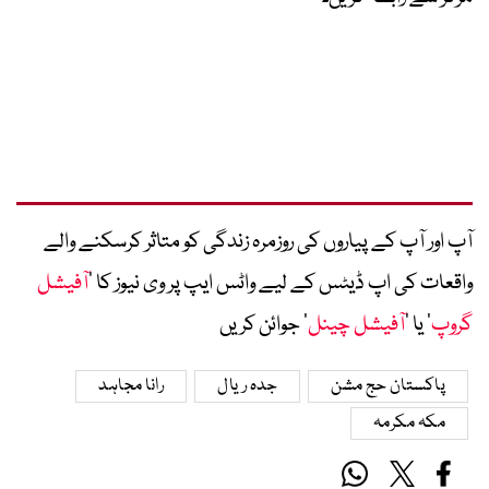
آپ اور آپ کے پیاروں کی روزمرہ زندگی کو متاثر کرسکنے والے
واقعات کی اپ ڈیٹس کے لیے واٹس ایپ پر وی نیوز کا ’
آفیشل
گروپ
‘ یا ’
آفیشل چینل
‘ جوائن کریں
پاکستان حج مشن
جدہ ریال
رانا مجاہد
مکہ مکرمہ