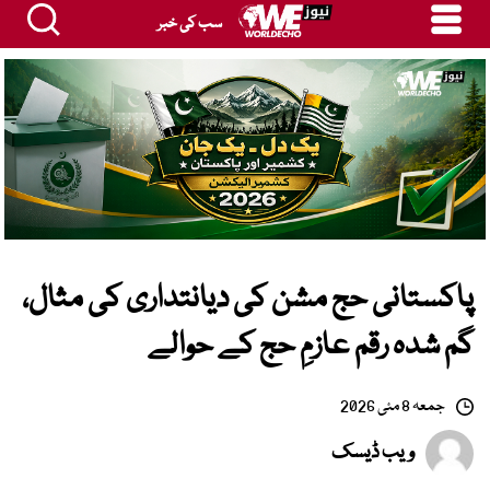
سب کی خبر
پاکستانی حج مشن کی دیانتداری کی مثال،
گم شدہ رقم عازمِ حج کے حوالے
جمعہ 8 مئی 2026
ویب ڈیسک