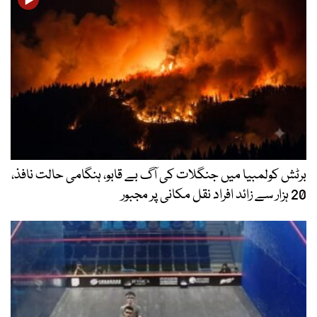
برٹش کولمبیا میں جنگلات کی آگ بے قابو، ہنگامی حالت نافذ،
20 ہزار سے زائد افراد نقل مکانی پر مجبور