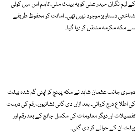
کے ٹیم نگران حیدر علی کو یہ بیلٹ ملی، تاہم اس میں کوئی
شناختی دستاویز موجود نہیں تھی۔ امانت کو محفوظ طریقے
سے مکہ مکرمہ منتقل کر دیا گیا۔
دوسری جانب عثمان شاہد نے مکہ پہنچ کر اپنی گم شدہ بیلٹ
کی اطلاع درج کروائی۔ بعد ازاں دی گئی نشانیوں، رقم کی درست
تفصیلات اور دیگر معلومات کی مکمل جانچ کے بعد رقم اور
بیلٹ ان کے حوالے کر دی گئی۔