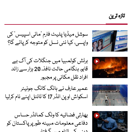
تازہ ترین
سوشل میڈیا پلیٹ فارم ‘مائی اسپیس’ کی
واپسی، کیا نئی نسل کو متوجہ کر پائے گا؟
برٹش کولمبیا میں جنگلات کی آگ بے
قابو، ہنگامی حالت نافذ، 20 ہزار سے زائد
افراد نقل مکانی پر مجبور
عمیر عارف نے ہانگ کانگ جونیئر
اسکواش اوپن انڈر 17 کا ٹائٹل اپنے نام کرلیا
بھارتی فضائیہ کا ونگ کمانڈر حساس
دفاعی معلومات مبینہ طور پر پاکستان کو
دینے کے الزام میں گرفتار