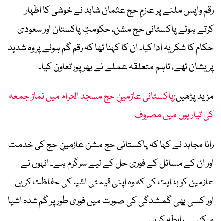
رقم واپس ملنے پر عازمِ حج عثمان شاہد نے خوشی کا اظہار
کرتے ہوئے پاکستانی حج مشن، حکومتِ پاکستان اور سعودی
حکام کا شکریہ ادا کیا۔ ان کا کہنا تھا کہ رقم گم ہونے پر وہ شدید
پریشان تھے، تاہم متعلقہ عملے نے بھرپور تعاون کیا۔
مزید پڑھیں:
پاکستانی عازمینِ حج مسجد الحرام میں نماز جمعہ
کی تیاریوں میں مصروف
رانا مجاہد نے کہا کہ پاکستانی حج مشن عازمینِ حج کی خدمت
اور ان کے مسائل کے فوری حل کے لیے سرگرم ہے۔ انہوں نے
عازمین کو ہدایت کی کہ وہ اپنی قیمتی اشیا کی حفاظت کریں
اور کسی بھی گمشدگی کی صورت میں فوری طور پر گم شدہ اشیا
مرکز سے رابطہ کریں۔