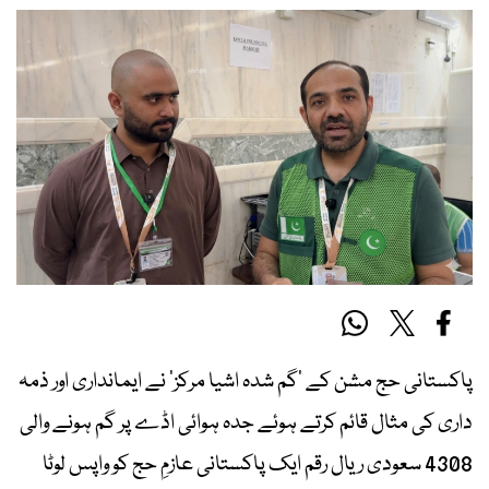
پاکستانی حج مشن کے ’گم شدہ اشیا مرکز‘ نے ایمانداری اور ذمہ
داری کی مثال قائم کرتے ہوئے جدہ ہوائی اڈے پر گم ہونے والی
4308 سعودی ریال رقم ایک پاکستانی عازمِ حج کو واپس لوٹا