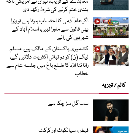
معاہدے کے قریب، تہران نے امریکی ناکہ
بندی ختم کرنے کی شرط رکھ دی
اگر عام آدمی کا احتساب ہوتا ہے تو وزرا
بھی قانون سے ماورا نہیں، اسلام آباد کے
شہریوں کی رائے
کشمیری پاکستان کے مالک ہیں، مسلم
لیگ (ن) کو دو تہائی اکثریت دلائیں گے،
رانا ثنا اللہ کا ضلع باغ میں جلسہ عام سے
خطاب
کالم / تجزیہ
سب گل سڑ چکا ہے
فیض، سیالکوٹ اور کرکٹ