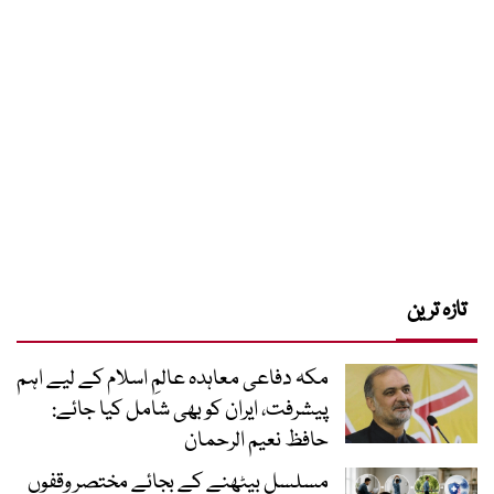
تازہ ترین
مکہ دفاعی معاہدہ عالمِ اسلام کے لیے اہم
پیشرفت، ایران کو بھی شامل کیا جائے:
حافظ نعیم الرحمان
مسلسل بیٹھنے کے بجائے مختصر وقفوں