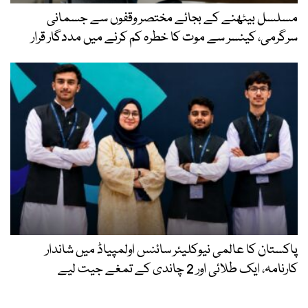
مسلسل بیٹھنے کے بجائے مختصر وقفوں سے جسمانی
سرگرمی، کینسر سے موت کا خطرہ کم کرنے میں مددگار قرار
پاکستان کا عالمی نیوکلیئر سائنس اولمپیاڈ میں شاندار
کارنامہ، ایک طلائی اور 2 چاندی کے تمغے جیت لیے