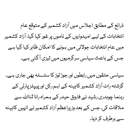
ذرائع کے مطابق اجلاس میں آزاد کشمیر کے متوقع عام
انتخابات کے لیے امیدواروں کے ناموں پر غور کیا گیا، آزاد کشمیر
میں عام انتخابات جولائی میں ہونے کا امکان ظاہر کیا گیا ہے
جس کے باعث سیاسی سرگرمیوں میں تیزی آگئی ہے۔
سیاسی حلقوں میں رابطوں اور جوڑ توڑ کا سلسلہ بھی جاری ہے۔
گزشتہ رات آزاد کشمیر کابینہ کے اہم رکن اور پیپلز پارٹی کے
رہنما چوہدری رشید نے فاروق حیدر کے ہمراہ رانا ثنااللہ سے
ملاقات کی، جس کے بعد وزیراعظم آزاد کشمیر نے انہیں کابینہ
سے برطرف کر دیا۔