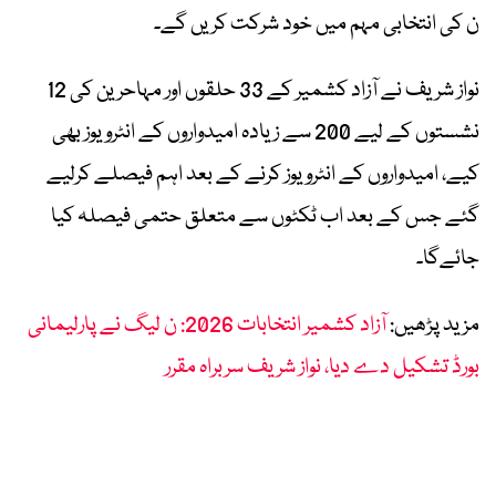
ن کی انتخابی مہم میں خود شرکت کریں گے۔
نواز شریف نے آزاد کشمیر کے 33 حلقوں اور مہاحرین کی 12
نشستوں کے لیے 200 سے زیادہ امیدواروں کے انٹرویوز بھی
کیے، امیدواروں کے انٹرویوز کرنے کے بعد اہم فیصلے کرلیے
گئے جس کے بعد اب ٹکٹوں سے متعلق حتمی فیصلہ کیا
جائےگا۔
مزید پڑھیں:
آزاد کشمیر انتخابات 2026: ن لیگ نے پارلیمانی
بورڈ تشکیل دے دیا، نواز شریف سربراہ مقرر