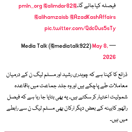
فیصلہ کیاجائے گا۔
@pmln_org
@alimdar82
@alihamzaisb
@AzadKashAffairs
pic.twitter.com/QdcOus5sTy
May 8,
— Media Talk (@mediatalk922)
2026
ذرائع کا کہنا ہے کہ چوہدری رشید اور مسلم لیگ ن کے درمیان
معاملات طے پاچکے ہیں اور وہ جلد جماعت میں باقاعدہ
شمولیت اختیار کر سکتے ہیں۔ یہ بھی بتایا جا رہا ہے کہ فیصل
راٹھور کابینہ کے بعض دیگر ارکان بھی مسلم لیگ ن سے رابطے
میں ہیں۔