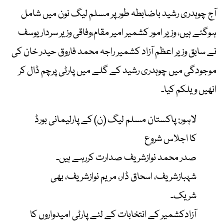
آج چوہدری رشید باضابطہ طور پر مسلم لیگ نون میں شامل
ہوگئے ہیں، وزیر امور کشمیر امیر مقام،وفاقی وزیر سردار یوسف
نے سابق وزیر اعظم آزاد کشمیر راجہ محمد فاروق حیدر خان کی
موجودگی میں چوہدری رشید کے گلے میں پارٹی پرچم ڈال کر
انھیں ویلکم کیا۔
لاہور: پاکستان مسلم لیگ (ن) کے پارلیمانی بورڈ
کا اجلاس شروع
صدر محمد نوازشریف صدارت کررہے ہیں۔
شہبازشریف، اسحاق ڈار، مریم نوازشریف، بھی
شریک۔
آزادکشمیر کے انتخابات کے لئے پارٹی امیدواروں کا