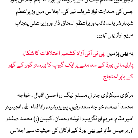
جس کی صدارت نواز شریف نے کی، اجلاس میں وزیراعظم
شہباز شریف، نائب وزیراعظم اسحاق ڈار اور وزیراعلیٰ پنجاب
مریم نواز بھی تھیں۔
یہ بھی پڑھیں:
پی ٹی آئی آزاد کشمیر اختلافات کا شکار،
پارلیمانی بورڈ کے معاملے پر ایک گروپ کا بیرسٹر گوہر کے گھر
کے باہر احتجاج
مرکزی سیکرٹری جنر ل مسلم لیگ ن احسن اقبال ، خواجہ
محمد آصف، خواجہ سعد رفیق، پرویز رشید، رانا ثناء اللہ، انجینیئر
امیر مقام، مریم اورنگزیب، انوشہ رحمان، کیپٹن (ر) محمد صفدر
اور برجیس طاہر نے بھی بورڈ کے ارکان کی حیثیت سے اجلاس