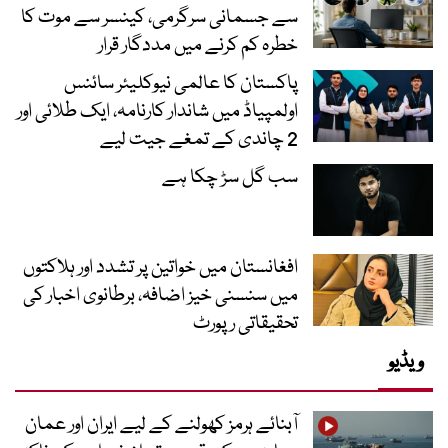
سے جسمانی سرگرمی، کینسر سے موت کا
خطرہ کم کرنے میں مددگار قرار
پاکستان کا عالمی نیوکلیئر سائنس
اولمپیاڈ میں شاندار کارنامہ، ایک طلائی اور
2 چاندی کے تمغے جیت لیے
سب گل سڑ چکا ہے
افغانستان میں خواتین پر تشدد اور ہلاکتوں
میں سنسنی خیز اضافہ، برطانوی اخبار کی
تحقیقاتی رپورٹ
ویڈیو
آبنائے ہرمز کھولنے کے لیے ایران اور عمان