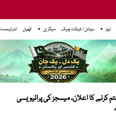
نیوز
سوشل / فیکٹ چیک
میگزین
کھیل
انٹرٹینمنٹ
 ختم کرنے کا اعلان، میسجز کی پرائیویسی