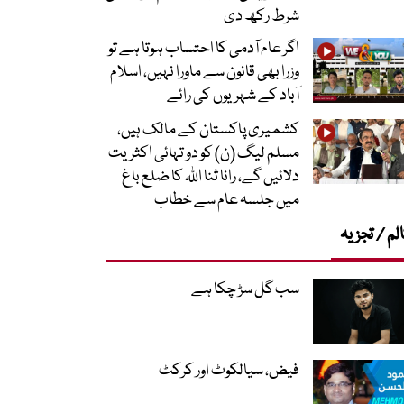
شرط رکھ دی
اگر عام آدمی کا احتساب ہوتا ہے تو
وزرا بھی قانون سے ماورا نہیں، اسلام
آباد کے شہریوں کی رائے
کشمیری پاکستان کے مالک ہیں،
مسلم لیگ (ن) کو دو تہائی اکثریت
دلائیں گے، رانا ثنا اللہ کا ضلع باغ
میں جلسہ عام سے خطاب
لم / تجزیہ
سب گل سڑ چکا ہے
فیض، سیالکوٹ اور کرکٹ