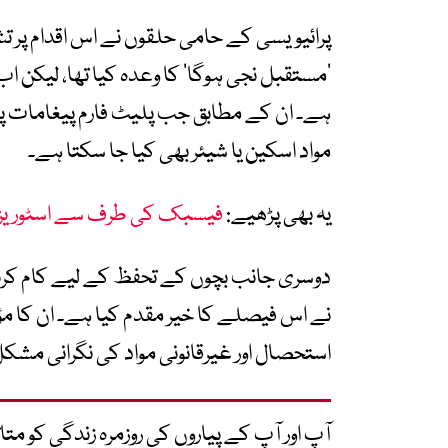
‘مستقبل نجی ہوگا’ کا وعدہ کیا تھا، لیکن اب 
ہے۔ ان کے مطابق جب پلیٹ فارم پیغامات پڑ
مواد اسکین یا شیئر بھی کیا جا سکتا ہے۔
یہ بھی پڑھیے:
فیسبک کی طرف سے اسٹوریز ک
دوسری جانب بچوں کے تحفظ کے لیے کام کرنے و
نے اس فیصلے کا خیر مقدم کیا ہے۔ ان کا مؤق
استحصال اور غیرقانونی مواد کی نگرانی مشک
آپ اور آپ کے پیاروں کی روزمرہ زندگی کو 