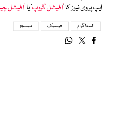
ایپ پر وی نیوز کا ’
آفیشل گروپ
‘ یا ’
آفیشل چی
انسٹاگرام
فیسبک
میسجز