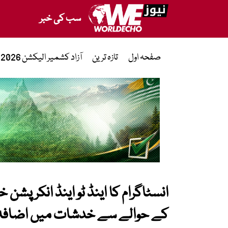
سب کی خبر
صفحہ اول
تازہ ترین
آزاد کشمیر الیکشن 2026
انسٹاگرام کا اینڈ ٹو اینڈ انکرپشن
کے حوالے سے خدشات میں اضافہ