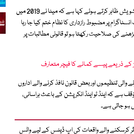
پرائیویسی کے حامی حلقوں نے اس اقدام پر تشویش ظاہر کرتے ہوئے کہا ہے کہ میٹا نے 2019 میں
انسٹاگرام پر مضبوط رازداری کا نظام ختم کیا جا رہا
ھنے کی صلاحیت رکھتا ہو تو قانونی مطالبات پر
ے ذریعے پیسے کمانے کا فیچر متعارف
الی تنظیموں اور بعض قانون نافذ کرنے والے اداروں
ف ہے کہ اینڈ ٹو اینڈ انکرپشن کے باعث ہراسانی،
ل ہو جاتی ہے۔
متاثر کرسکنے والے واقعات کی اپ ڈیٹس کے لیے واٹس