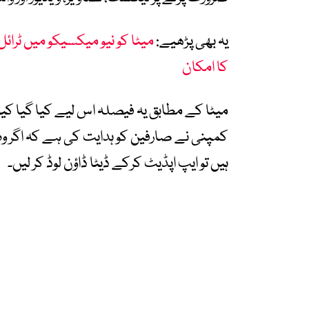
یہ بھی پڑھیے:
میٹا کو نیو میکسیکو میں ٹرائل
کا امکان
میٹا کے مطابق یہ فیصلہ اس لیے کیا گیا کیو
کمپنی نے صارفین کو ہدایت کی ہے کہ اگر وہ ا
ہیں تو ایپ اپڈیٹ کرکے ڈیٹا ڈاؤن لوڈ کر لیں۔