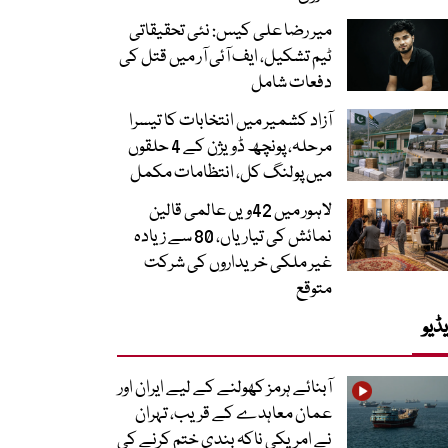
میر رضا علی کیس: نئی تحقیقاتی
ٹیم تشکیل، ایف آئی آر میں قتل کی
دفعات شامل
آزاد کشمیر میں انتخابات کا تیسرا
مرحلہ، پونچھ ڈویژن کے 4 حلقوں
میں پولنگ کل، انتظامات مکمل
لاہور میں 42ویں عالمی قالین
نمائش کی تیاریاں، 80 سے زیادہ
غیر ملکی خریداروں کی شرکت
متوقع
ڈیو
آبنائے ہرمز کھولنے کے لیے ایران اور
عمان معاہدے کے قریب، تہران
نے امریکی ناکہ بندی ختم کرنے کی