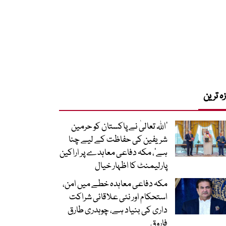
زہ ترین
’اللہ تعالیٰ نے پاکستان کو حرمین
شریفین کی حفاظت کے لیے چنا
ہے‘، مکہ دفاعی معاہدے پر اراکین
پارلیمنٹ کا اظہار خیال
مکہ دفاعی معاہدہ خطے میں امن،
استحکام اور نئی علاقائی شراکت
داری کی بنیاد ہے، چوہدری طارق
فاروق