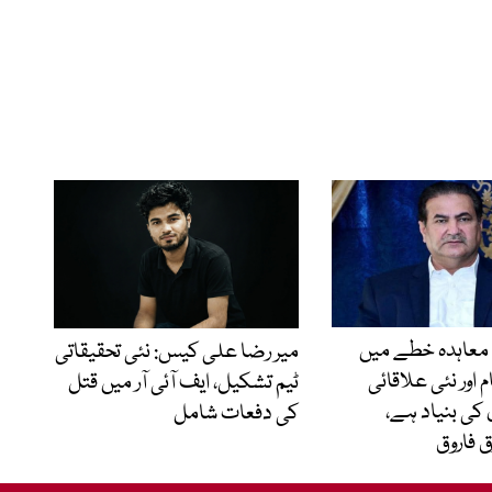
معاہدہ خطے میں
میر رضا علی کیس: نئی تحقیقاتی
 اور نئی علاقائی
ٹیم تشکیل، ایف آئی آر میں قتل
کی بنیاد ہے،
کی دفعات شامل
 فاروق