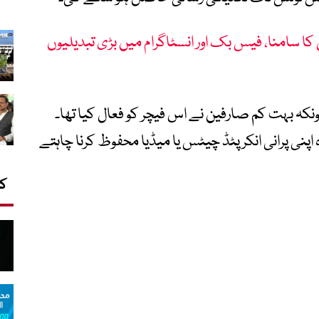
 کا سامنا، فیس بک اور انسٹاگرام میں بڑی تبدیلیوں
نکہ بہت کم صارفین نے اس فیچر کو فعال کیا تھا۔
پنی پرانی انکرپٹڈ چیٹس یا میڈیا محفوظ کرنا چاہتے
کا