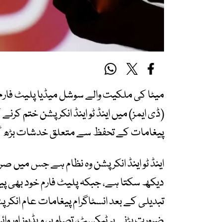
(ڈی ایمز) میں اینڈ ٹو اینڈ انکرپشن ختم کر
پیغامات کے تحفظ سے متعلق خدشات بڑھ گ
اینڈ ٹو اینڈ انکرپشن وہ نظام ہے جس میں صرف
دیکھ سکتا ہے، جبکہ پلیٹ فارم خود بھی پی
تبدیلی کے بعد انسٹاگرام پیغامات عام ان
ضرورت پڑنے پر ٹیکسٹ، تصاویر، ویڈیوز اور