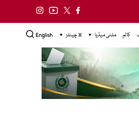
کالم
ملٹی میڈیا
X چینلز
English