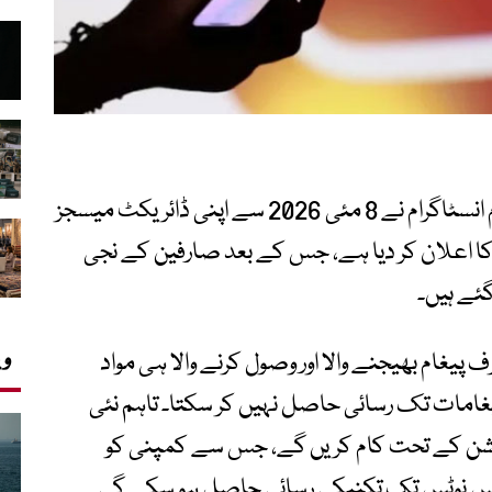
میٹا کی ملکیت والے سوشل میڈیا پلیٹ فارم انسٹاگرام نے 8 مئی 2026 سے اپنی ڈائریکٹ میسجز
نے کا اعلان کر دیا ہے، جس کے بعد صارفین کے نجی
ئے ہیں۔
وی
 پیغام بھیجنے والا اور وصول کرنے والا ہی مواد
غامات تک رسائی حاصل نہیں کر سکتا۔ تاہم نئی
کرپشن کے تحت کام کریں گے، جس سے کمپنی کو
 وائس نوٹس تک تکنیکی رسائی حاصل ہو سکے گی۔