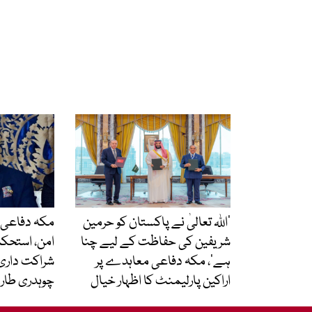
’اللہ تعالیٰ نے پاکستان کو حرمین
مکہ دفاعی 
شریفین کی حفاظت کے لیے چنا
امن، استحکام
ہے‘، مکہ دفاعی معاہدے پر
شراکت داری 
اراکین پارلیمنٹ کا اظہار خیال
چوہدری طارق