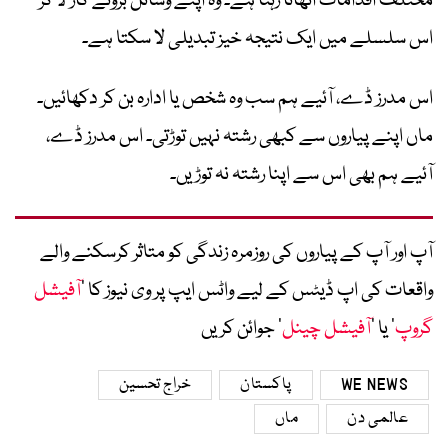
مختلف اقدامات اٹھاتا رہتا ہے۔ وہ اپنے وسائل بروئے کار لا کر
اس سلسلے میں ایک نتیجہ خیز تبدیلی لا سکتا ہے۔
اس مدرز ڈے، آئیے ہم سب وہ شخص یا ادارہ بن کر دکھائیں۔
ماں اپنے پیاروں سے کبھی رشتہ نہیں توڑتی۔ اس مدرز ڈے،
آئیے ہم بھی اس سے اپنا رشتہ نہ توڑیں۔
آپ اور آپ کے پیاروں کی روزمرہ زندگی کو متاثر کرسکنے والے
واقعات کی اپ ڈیٹس کے لیے واٹس ایپ پر وی نیوز کا ’
آفیشل
گروپ
‘ یا ’
آفیشل چینل
‘ جوائن کریں
WE NEWS
پاکستان
خراج تحسین
عالمی دن
ماں