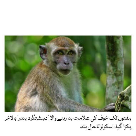
ہفتوں تک خوف کی علامت بنا رہنے والا ‘دہشتگرد بندر’ بالآخر
پکڑا گیا، اسکولز تاحال بند