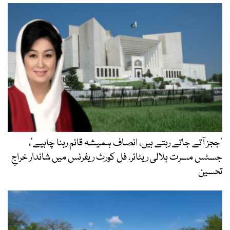
’ججز آتے جاتے رہتے ہیں، انصاف ہمیشہ قائم رہنا چاہیے‘،
جسٹس مسرت ہلالی ریٹائر، فل کورٹ ریفرنس میں شاندار خراجِ
تحسین