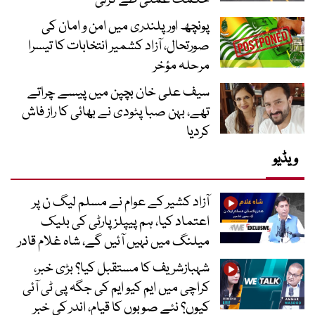
پونچھ اور پلندری میں امن و امان کی
صورتحال، آزاد کشمیر انتخابات کا تیسرا
مرحلہ مؤخر
سیف علی خان بچپن میں پیسے چراتے
تھے، بہن صبا پٹودی نے بھائی کا راز فاش
کردیا
ویڈیو
آزاد کشیر کے عوام نے مسلم لیگ ن پر
اعتماد کیا، ہم پیپلز پارٹی کی بلیک
میلنگ میں نہیں آئیں گے، شاہ غلام قادر
شہبازشریف کا مستقبل کیا؟ بڑی خبر،
کراچی میں ایم کیو ایم کی جگہ پی ٹی آئی
کیوں؟ نئے صوبوں کا قیام، اندر کی خبر