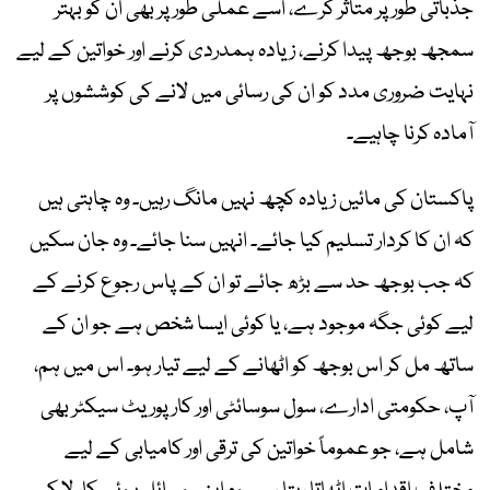
جذباتی طور پر متاثر کرے، اسے عملی طور پر بھی اُن کو بہتر
سمجھ بوجھ پیدا کرنے، زیادہ ہمدردی کرنے اور خواتین کے لیے
نہایت ضروری مدد کو ان کی رسائی میں لانے کی کوششوں پر
آمادہ کرنا چاہیے۔
پاکستان کی مائیں زیادہ کچھ نہیں مانگ رہیں۔ وہ چاہتی ہیں
کہ ان کا کردار تسلیم کیا جائے۔ انہیں سنا جائے۔ وہ جان سکیں
کہ جب بوجھ حد سے بڑھ جائے تو ان کے پاس رجوع کرنے کے
لیے کوئی جگہ موجود ہے، یا کوئی ایسا شخص ہے جو ان کے
ساتھ مل کر اس بوجھ کو اٹھانے کے لیے تیار ہو۔ اس میں ہم،
آپ، حکومتی ادارے، سول سوسائٹی اور کارپوریٹ سیکٹر بھی
شامل ہے، جو عموماً خواتین کی ترقی اور کامیابی کے لیے