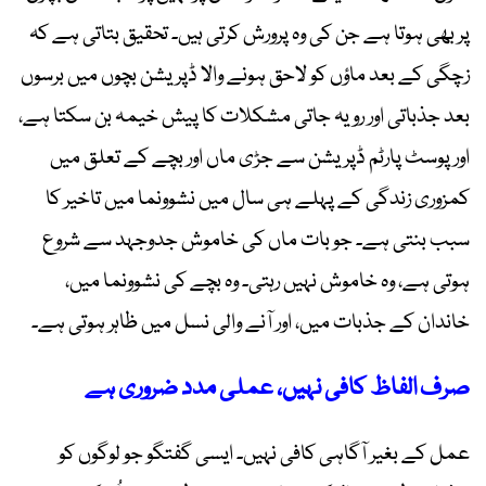
پر بھی ہوتا ہے جن کی وہ پرورش کرتی ہیں۔ تحقیق بتاتی ہے کہ
زچگی کے بعد ماؤں کو لاحق ہونے والا ڈپریشن بچوں میں برسوں
بعد جذباتی اور رویہ جاتی مشکلات کا پیش خیمہ بن سکتا ہے،
اور پوسٹ پارٹم ڈپریشن سے جڑی ماں اور بچے کے تعلق میں
کمزوری زندگی کے پہلے ہی سال میں نشوونما میں تاخیر کا
سبب بنتی ہے۔ جو بات ماں کی خاموش جدوجہد سے شروع
ہوتی ہے، وہ خاموش نہیں رہتی۔ وہ بچے کی نشوونما میں،
خاندان کے جذبات میں، اور آنے والی نسل میں ظاہر ہوتی ہے۔
صرف الفاظ کافی نہیں، عملی مدد ضروری ہے
عمل کے بغیر آگاہی کافی نہیں۔ ایسی گفتگو جو لوگوں کو