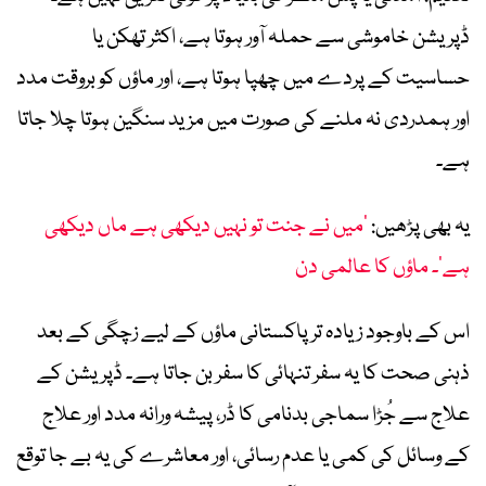
ڈپریشن خاموشی سے حملہ آور ہوتا ہے، اکثر تھکن یا
حساسیت کے پردے میں چھپا ہوتا ہے، اور ماؤں کو بروقت مدد
اور ہمدردی نہ ملنے کی صورت میں مزید سنگین ہوتا چلا جاتا
ہے۔
یہ بھی پڑھیں:
’میں نے جنت تو نہیں دیکھی ہے ماں دیکھی
ہے‘۔ ماؤں کا عالمی دن
اس کے باوجود زیادہ تر پاکستانی ماؤں کے لیے زچگی کے بعد
ذہنی صحت کا یہ سفر تنہائی کا سفر بن جاتا ہے۔ ڈپریشن کے
علاج سے جُڑا سماجی بدنامی کا ڈر، پیشہ ورانہ مدد اور علاج
کے وسائل کی کمی یا عدم رسائی، اور معاشرے کی یہ بے جا توقع