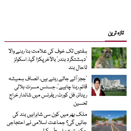
تازہ ترین
ہفتوں تک خوف کی علامت بنا رہنے والا
‘دہشتگرد بندر’ بالآخر پکڑا گیا، اسکولز
تاحال بند
’ججز آتے جاتے رہتے ہیں، انصاف ہمیشہ
قائم رہنا چاہیے‘، جسٹس مسرت ہلالی
ریٹائر، فل کورٹ ریفرنس میں شاندار خراجِ
تحسین
ملک بھر میں کون سی شاہراہیں بند کی
جائیں گی؟ جماعت اسلامی نے احتجاجی
حکمت عملی طے کرلی