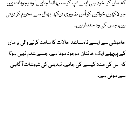
کہ ماں کو ’خود ہی اپنے آپ کو سنبھالنا چاہیے‘ وہ وجوہات ہیں
جو لاکھوں خواتین کو اُس ضروری دیکھ بھال سے محروم کر دیتی
ہیں، جس کی وہ حقدار ہیں۔
خاموشی سے ایسے نامساعد حالات کا سامنا کرنے والی ہر ماں
کے پیچھے ایک خاندان موجود ہوتا ہے، جسے علم نہیں ہوتا
کہ اس کی مدد کیسے کی جائے۔ تبدیلی کی شروعات آگاہی
سے ہوتی ہے۔