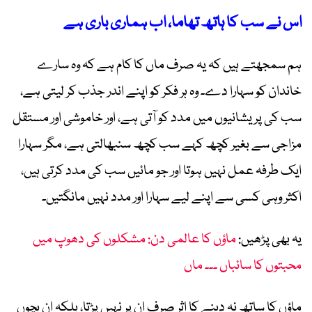
اس نے سب کا ہاتھ تھاما، اب ہماری باری ہے
ہم سمجھتے ہیں کہ یہ صرف ماں کا کام ہے کہ وہ سارے
خاندان کو سہارا دے۔ وہ ہر فکر کو اپنے اندر جذب کر لیتی ہے،
سب کی پریشانیوں میں مدد کو آتی ہے، اور خاموشی اور مستقل
مزاجی سے بغیر کچھ کہے سب کچھ سنبھالتی ہے، مگر سہارا
ایک طرفہ عمل نہیں ہوتا اور جو مائیں سب کی مدد کرتی ہیں،
اکثر وہی کسی سے اپنے لیے سہارا اور مدد نہیں مانگتیں۔
یہ بھی پڑھیں:
ماؤں کا عالمی دن: مشکلوں کی دھوپ میں
محبتوں کا سائباں ۔۔۔ ماں
ماؤں کا ساتھ نہ دینے کا اثر صرف ان پر نہیں پڑتا، بلکہ ان بچوں