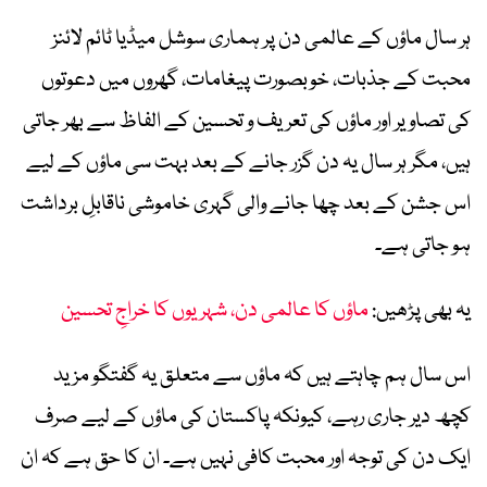
ہر سال ماؤں کے عالمی دن پر ہماری سوشل میڈیا ٹائم لائنز
محبت کے جذبات، خوبصورت پیغامات، گھروں میں دعوتوں
کی تصاویر اور ماؤں کی تعریف و تحسین کے الفاظ سے بھر جاتی
ہیں، مگر ہر سال یہ دن گزر جانے کے بعد بہت سی ماؤں کے لیے
اس جشن کے بعد چھا جانے والی گہری خاموشی ناقابلِ برداشت
ہو جاتی ہے۔
یہ بھی پڑھیں:
ماؤں کا عالمی دن، شہریوں کا خراجِ تحسین
اس سال ہم چاہتے ہیں کہ ماؤں سے متعلق یہ گفتگو مزید
کچھ دیر جاری رہے، کیونکہ پاکستان کی ماؤں کے لیے صرف
ایک دن کی توجہ اور محبت کافی نہیں ہے۔ ان کا حق ہے کہ ان