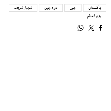
پاکستان
چین
دورہ چین
شہباز شریف
وزیر اعظم