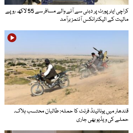
کراچی ایئرپورٹ پر دبئی سے آنے والے مسافر سے 55 لاکھ روپے
مالیت کے الیکٹرانکس آئٹمز برآمد
قندھار میں یونائیٹڈ فرنٹ کا حملہ: طالبان محتسب ہلاک،
حملے کی ویڈیو بھی جاری