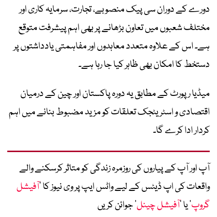
دورے کے دوران سی پیک منصوبے، تجارت، سرمایہ کاری اور
مختلف شعبوں میں تعاون بڑھانے پر بھی اہم پیشرفت متوقع
ہے۔ اس کے علاوہ متعدد معاہدوں اور مفاہمتی یادداشتوں پر
دستخط کا امکان بھی ظاہر کیا جا رہا ہے۔
میڈیا رپورٹ کے مطابق یہ دورہ پاکستان اور چین کے درمیان
اقتصادی و اسٹریٹجک تعلقات کو مزید مضبوط بنانے میں اہم
کردار ادا کرے گا۔
آپ اور آپ کے پیاروں کی روزمرہ زندگی کو متاثر کرسکنے والے
واقعات کی اپ ڈیٹس کے لیے واٹس ایپ پر وی نیوز کا ’
آفیشل
گروپ
‘ یا ’
آفیشل چینل
‘ جوائن کریں