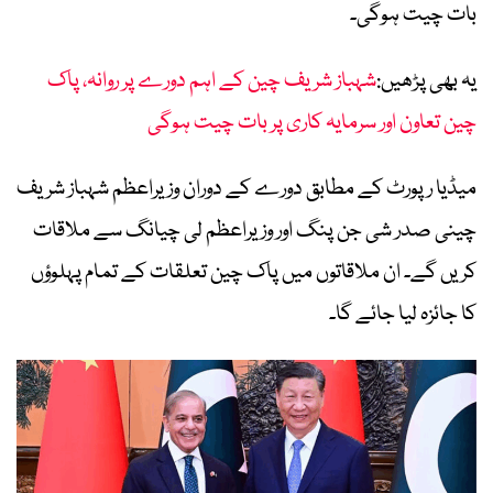
بات چیت ہوگی۔
یہ بھی پڑھیں:
شہباز شریف چین کے اہم دورے پر روانہ، پاک
چین تعاون اور سرمایہ کاری پر بات چیت ہوگی
میڈیا رپورٹ کے مطابق دورے کے دوران وزیراعظم شہباز شریف
چینی صدر شی جن پنگ اور وزیراعظم لی چیانگ سے ملاقات
کریں گے۔ ان ملاقاتوں میں پاک چین تعلقات کے تمام پہلوؤں
کا جائزہ لیا جائے گا۔