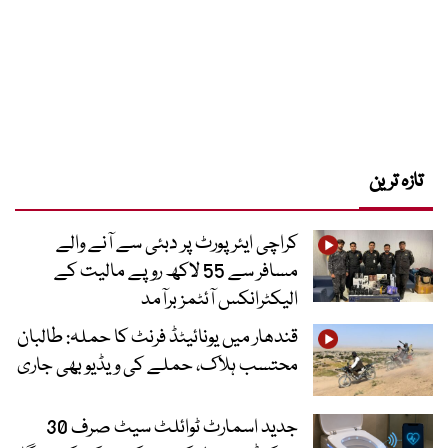
تازہ ترین
کراچی ایئرپورٹ پر دبئی سے آنے والے
مسافر سے 55 لاکھ روپے مالیت کے
الیکٹرانکس آئٹمز برآمد
قندھار میں یونائیٹڈ فرنٹ کا حملہ: طالبان
محتسب ہلاک، حملے کی ویڈیو بھی جاری
جدید اسمارٹ ٹوائلٹ سیٹ صرف 30