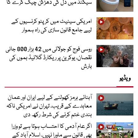
سیکنڈ میں دل کی دھڑکن چیک کرے گا
امریکی سینیٹ میں کرپٹو کرنسیوں کے
لیے جامع قانون سازی کی راہ ہموار
روسی فوج کو جولائی میں 42 ہزار 800 جانی
نقصان، یوکرین پر ریکارڈ گلائیڈ بموں کی
بارش
ویڈیو
آبنائے ہرمز کھولنے کے لیے ایران اور عمان
معاہدے کے قریب، تہران نے امریکی ناکہ
بندی ختم کرنے کی شرط رکھ دی
اگر عام آدمی کا احتساب ہوتا ہے تو وزرا
بھی قانون سے ماورا نہیں، اسلام آباد کے