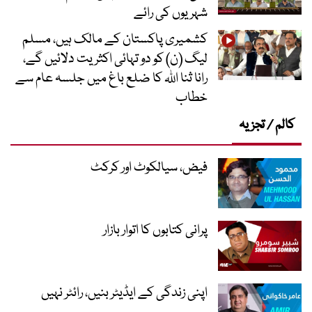
شہریوں کی رائے
کشمیری پاکستان کے مالک ہیں، مسلم
لیگ (ن) کو دو تہائی اکثریت دلائیں گے،
رانا ثنا اللہ کا ضلع باغ میں جلسہ عام سے
خطاب
کالم / تجزیہ
فیض، سیالکوٹ اور کرکٹ
پرانی کتابوں کا اتوار بازار
اپنی زندگی کے ایڈیٹر بنیں، رائٹر نہیں