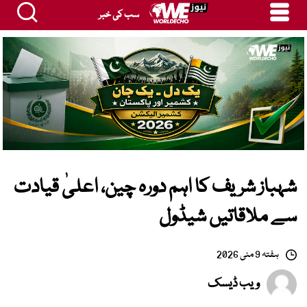
سب کی خبر
شہباز شریف کا اہم دورہ چین، اعلیٰ قیادت
سے ملاقاتیں شیڈول
ہفتہ 9 مئی 2026
ویب ڈیسک