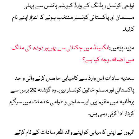
نواحی کونسل ریڈنگ کے وارڈ کیورشم ہائٹس سے پہلی
مسلمان اور پاکستانی کونسلر منتخب ہونے کا اعزاز اپنے نام
کرلیا۔
مزید پڑھیں:
انگلینڈ میں چکنائی سے بھرپور دودھ کی مانگ
میں اضافہ، وجہ کیا ہے؟
سعدیہ سادات اس وارڈ سے کامیابی حاصل کرنے والی واحد
پاکستانی اور مسلم خاتون کونسلر ہیں۔ وہ گزشتہ 20 برس سے
برطانیہ میں مقیم ہیں اور سماجی و عوامی خدمات میں سرگرم
کردار ادا کرتی رہی ہیں۔
انہوں نے اپنی کامیابی کو اپنے والد ظفر سادات کے نام کرتے