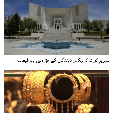
سپریم کورٹ کا ٹیکس دہندگان کے حق میں اہم فیصلہ