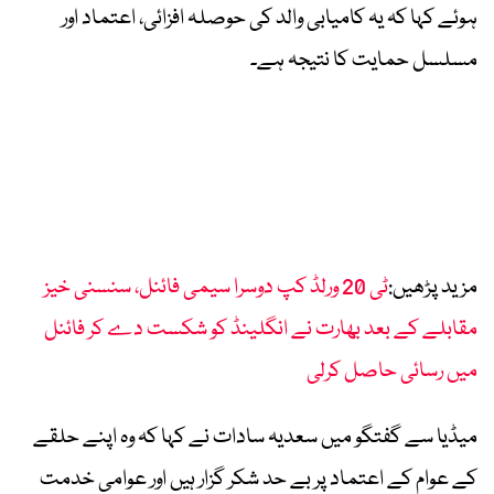
ہوئے کہا کہ یہ کامیابی والد کی حوصلہ افزائی، اعتماد اور
مسلسل حمایت کا نتیجہ ہے۔
مزید پڑھیں:
ٹی 20 ورلڈ کپ دوسرا سیمی فائنل، سنسنی خیز
مقابلے کے بعد بھارت نے انگلینڈ کو شکست دے کر فائنل
میں رسائی حاصل کرلی
میڈیا سے گفتگو میں سعدیہ سادات نے کہا کہ وہ اپنے حلقے
کے عوام کے اعتماد پر بے حد شکر گزار ہیں اور عوامی خدمت