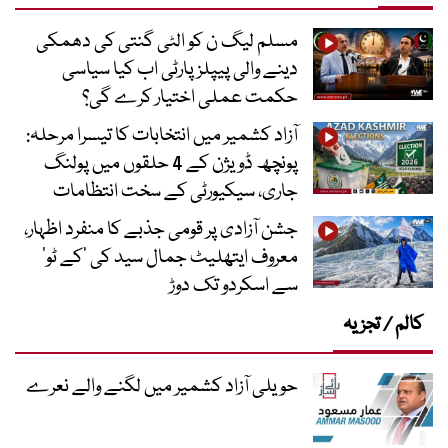
مسلم لیگ ن کو الٹی گنتی کی دھمکی
دینے والی پیپلز پارٹی اب کیا سیاسی
حکمت عملی اختیار کرے گی؟
آزاد کشمیر میں انتخابات کا تیسرا مرحلہ:
پونچھ ڈویژن کے 4 حلقوں میں پولنگ
جاری، سیکیورٹی کے سخت انتظامات
جشن آزادی پر قومی جذبے کا منفرد اظہار،
معروف ایتھلیٹ جمال سید کی ’کے ٹو‘
سے اسکردو تک دوڑ
کالم / تجزیہ
حویلی آزاد کشمیر میں لگنے والے نعرے