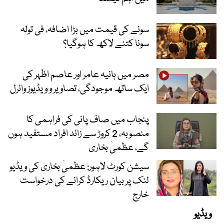
سونے کی قیمت میں بڑا اضافہ، فی تولہ
سونا کتنے لاکھ کا ہوگیا؟
مصر میں ہانیہ عامر اور عاصم اظہر کی
ایک ساتھ موجودگی، تصاویر و ویڈیوز وائرل
پنجاب میں صاف پانی کی فراہمی کا
منصوبہ، 2 کروڑ سے زائد افراد مستفید ہوں
گے، عظمیٰ بخاری
سیشن کورٹ لاہور: عظمیٰ بخاری کی ویڈیو
لنک پر بیان ریکارڈ کرانے کی درخواست
خارج
ویڈیو