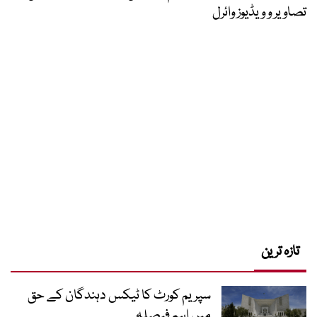
تصاویر و ویڈیوز وائرل
تازہ ترین
سپریم کورٹ کا ٹیکس دہندگان کے حق
میں اہم فیصلہ