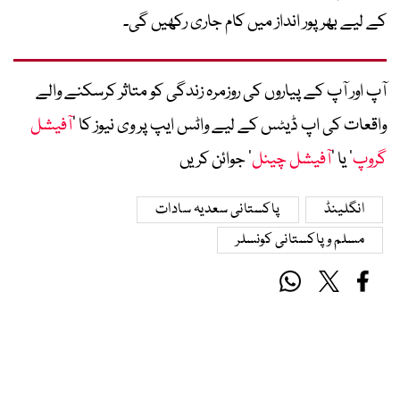
کے لیے بھرپور انداز میں کام جاری رکھیں گی۔
آپ اور آپ کے پیاروں کی روزمرہ زندگی کو متاثر کرسکنے والے
واقعات کی اپ ڈیٹس کے لیے واٹس ایپ پر وی نیوز کا ’
آفیشل
گروپ
‘ یا ’
آفیشل چینل
‘ جوائن کریں
انگلینڈ
پاکستانی سعدیہ سادات
مسلم و پاکستانی کونسلر