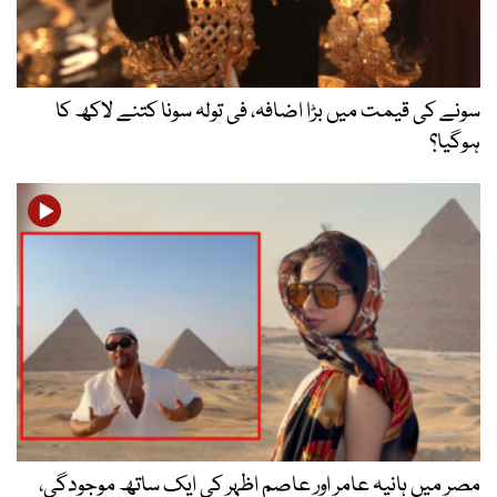
سونے کی قیمت میں بڑا اضافہ، فی تولہ سونا کتنے لاکھ کا
ہوگیا؟
مصر میں ہانیہ عامر اور عاصم اظہر کی ایک ساتھ موجودگی،