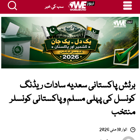
سب کی خبر
برٹش پاکستانی سعدیہ سادات ریڈنگ
کونسل کی پہلی مسلم و پاکستانی کونسلر
منتخب
اتوار 10 مئی 2026