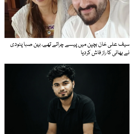
سیف علی خان بچپن میں پیسے چراتے تھے، بہن صبا پٹودی
نے بھائی کا راز فاش کردیا