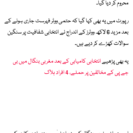
محروم کر دیا گیا۔
رپورٹ میں یہ بھی کہا گیا کہ حتمی ووٹر فہرست جاری ہونے کے
بعد مزید 6 لاکھ ووٹرز کے اندراج نے انتخابی شفافیت پر سنگین
سوالات کھڑے کر دیے ہیں۔
یہ بھی پڑھیے
انتخابی کامیابی کے بعد مغربی بنگال میں بی
جے پی کے مخالفین پر حملے، 4 افراد ہلاک