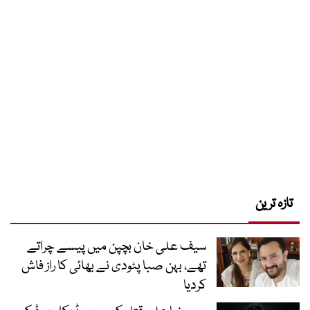
تازہ ترین
سیف علی خان بچپن میں پیسے چراتے
تھے، بہن صبا پٹودی نے بھائی کا راز فاش
کردیا