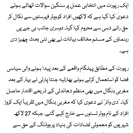
ایک رپورٹ میں انتخابی عمل پر سنگین سوالات اٹھاتے ہوئے
دعویٰ کیا گیا ہے کہ لاکھوں افراد کو ووٹر فہرستوں سے نکال کر
حقِ رائے دہی سے محروم کیا گیا۔ دوسری جانب بی جے پی
رہنماؤں کے مسلم مخالف بیانات نے بھی نئی بحث چھیڑ دی
ہے۔
رپورٹ کے مطابق پہلگام واقعے کے بعد پیدا ہونے والی سیاسی
فضا کو استعمال کرتے ہوئے بھارتیہ جنتا پارٹی نے بہار کے بعد
مغربی بنگال میں بھی منظم دھاندلی کے ذریعے اقتدار حاصل
کیا۔ ’دی وائر‘ نے دعویٰ کیا کہ مغربی بنگال میں تقریباً ایک کروڑ
افراد کے نام ووٹر لسٹوں سے خارج کیے گئے، جبکہ 27 لاکھ
شہریوں کو معمولی تضادات کی بنیاد پر ووٹنگ کے حق سے