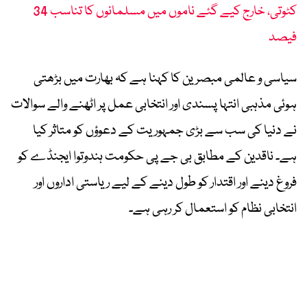
کٹوتی، خارج کیے گئے ناموں میں مسلمانوں کا تناسب 34
فیصد
سیاسی و عالمی مبصرین کا کہنا ہے کہ بھارت میں بڑھتی
ہوئی مذہبی انتہا پسندی اور انتخابی عمل پر اٹھنے والے سوالات
نے دنیا کی سب سے بڑی جمہوریت کے دعوؤں کو متاثر کیا
ہے۔ ناقدین کے مطابق بی جے پی حکومت ہندوتوا ایجنڈے کو
فروغ دینے اور اقتدار کو طول دینے کے لیے ریاستی اداروں اور
انتخابی نظام کو استعمال کر رہی ہے۔