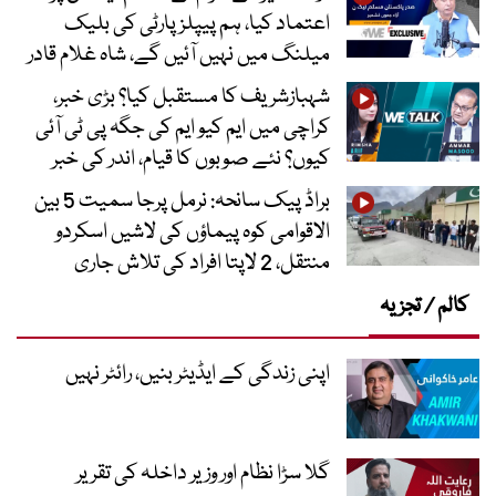
اعتماد کیا، ہم پیپلز پارٹی کی بلیک
میلنگ میں نہیں آئیں گے، شاہ غلام قادر
شہبازشریف کا مستقبل کیا؟ بڑی خبر،
کراچی میں ایم کیو ایم کی جگہ پی ٹی آئی
کیوں؟ نئے صوبوں کا قیام، اندر کی خبر
براڈ پیک سانحہ: نرمل پرجا سمیت 5 بین
الاقوامی کوہ پیماؤں کی لاشیں اسکردو
منتقل، 2 لاپتا افراد کی تلاش جاری
کالم / تجزیہ
اپنی زندگی کے ایڈیٹر بنیں، رائٹر نہیں
گلا سڑا نظام اور وزیر داخلہ کی تقریر