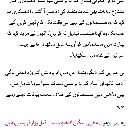
اسی دوران مغربی بنگال کے وزیراعلیٰ سوویندو ادھیکاری کے
متنازع بیانات بھی شدید تنقید کی زد میں آ گئے۔ ادھیکاری نے
کہا کہ وہ مسلمانوں کے لیے اس وقت تک کام نہیں کریں گے
جب تک وہ ’اپنا مذہب تبدیل نہ کر لیں‘۔ انہوں نے مزید کہا کہ
بھارت میں مسلمانوں کو ’ویسا سبق سکھایا جائے جیسا
اسرائیل نے غزہ میں سکھایا‘۔
بی جے پی کے دیگر رہنما، جن میں اتر پردیش کے وزیراعلیٰ یوگی
آدتیہ ناتھ اور آسام کے وزیراعلیٰ ہمانتا بسوا سرما شامل ہیں،
بھی ماضی میں مسلمانوں کے خلاف سخت بیانات دیتے رہے
ہیں۔
یہ بھی پڑھیے
مغربی بنگال انتخابات سے قبل ووٹر فہرستوں میں