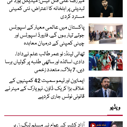
میر رضا علی قتل کیس: میڈیکل بورڈ کی
تبدیلی پر اہلخانہ کا اعتراض، نئی کمیٹی
مسترد کردی
پاکستان میں عالمی معیار کے اسپورٹس
جوتے تیار ہوں گے، فارورڈ اسپورٹس اور
چینی کمپنی کے درمیان معاہدہ
تھائی لینڈ: نو عمر طالب علم نےدادا،
دادی، اساتذہ اور ساتھی طلبہ پر گولیاں برسا
دیں، 7 ہلاک، متعدد زخمی
ایمازون اور ٹیمو سمیت 42 کمپنیوں کے
خلاف بڑا کریک ڈاؤن، نیویارک کے میئر نے
قانونی نوٹس جاری کردیے
ویڈیو
آزاد کشیر کے عوام نے مسلم لیگ ن پر