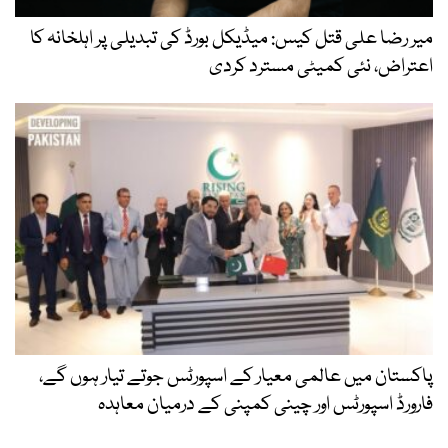
میر رضا علی قتل کیس: میڈیکل بورڈ کی تبدیلی پر اہلخانہ کا
اعتراض، نئی کمیٹی مسترد کردی
پاکستان میں عالمی معیار کے اسپورٹس جوتے تیار ہوں گے،
فارورڈ اسپورٹس اور چینی کمپنی کے درمیان معاہدہ