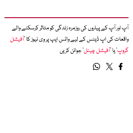
آپ اور آپ کے پیاروں کی روزمرہ زندگی کو متاثر کرسکنے والے
واقعات کی اپ ڈیٹس کے لیے واٹس ایپ پر وی نیوز کا ’
آفیشل
گروپ
‘ یا ’
آفیشل چینل
‘ جوائن کریں