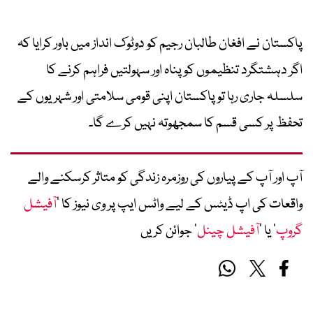
پاکستان نے افغان طالبان رجیم کو دوٹوک انداز میں باور کرایا کہ
اگر دہشتگرد تنظیموں کو پناہ اور سہولتیں فراہم کرنے کا
سلسلہ جاری رہا تو پاکستان اپنی قومی سلامتی اور شہریوں کے
تحفظ پر کسی قسم کا سمجھوتہ نہیں کرے گا۔
آپ اور آپ کے پیاروں کی روزمرہ زندگی کو متاثر کرسکنے والے
واقعات کی اپ ڈیٹس کے لیے واٹس ایپ پر وی نیوز کا ’
آفیشل
گروپ
‘ یا ’
آفیشل چینل
‘ جوائن کریں