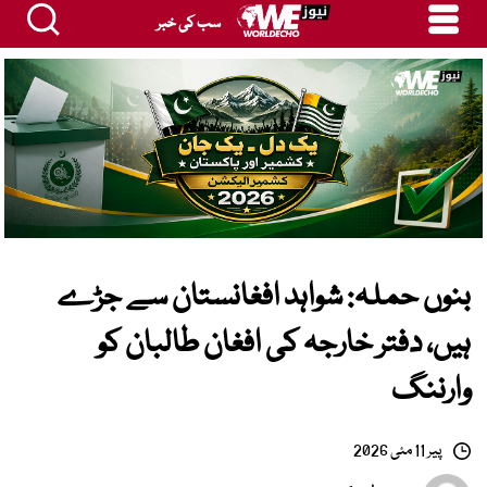
سب کی خبر
بنوں حملہ: شواہد افغانستان سے جڑے
ہیں، دفتر خارجہ کی افغان طالبان کو
وارننگ
پیر 11 مئی 2026