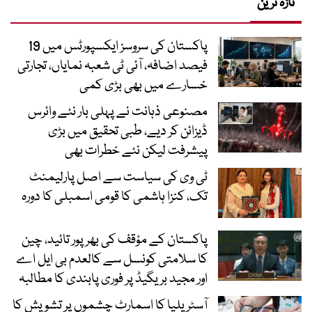
تازہ ترین
پاکستان کی سروسز ایکسپورٹس میں 19
فیصد اضافہ، آئی ٹی شعبہ نمایاں، تجارتی
خسارے میں بھی بڑی کمی
مصنوعی ذہانت نے پہلی بار نئے وائرس
ڈیزائن کر دیے، طبی تحقیق میں بڑی
پیشرفت لیکن نئے خطرات بھی
ٹی وی کی سیاست سے اصل پارلیمنٹ
تک، کنزا ہاشمی کا قومی اسمبلی کا دورہ
پاکستان کے مؤقف کی بھرپور تائید، چین
کا سلامتی کونسل سے کالعدم بی ایل اے
اور مجید بریگیڈ پر فوری پابندی کا مطالبہ
آسٹریلیا کا اسمارٹ چشموں پر تشویش کا