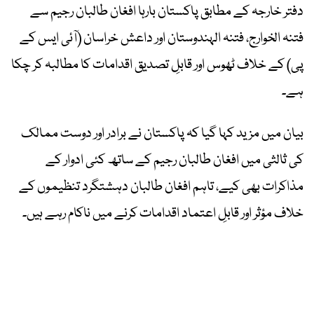
دفتر خارجہ کے مطابق پاکستان بارہا افغان طالبان رجیم سے
فتنہ الخوارج، فتنہ الہندوستان اور داعش خراسان (آئی ایس کے
پی) کے خلاف ٹھوس اور قابلِ تصدیق اقدامات کا مطالبہ کر چکا
ہے۔
بیان میں مزید کہا گیا کہ پاکستان نے برادر اور دوست ممالک
کی ثالثی میں افغان طالبان رجیم کے ساتھ کئی ادوار کے
مذاکرات بھی کیے، تاہم افغان طالبان دہشتگرد تنظیموں کے
خلاف مؤثر اور قابلِ اعتماد اقدامات کرنے میں ناکام رہے ہیں۔