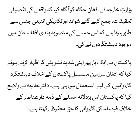
وزارتِ خارجہ نے افغان حکام کو آگاہ کیا کہ واقعے کی تفصیلی
تحقیقات، جمع کیے گئے شواہد اور تکنیکی انٹیلی جنس سے
ظاہر ہوتا ہے کہ اس حملے کی منصوبہ بندی افغانستان میں
موجود دہشتگردوں نے کی۔
پاکستان نے ایک بار پھر اپنی شدید تشویش کا اظہار کرتے ہوئے
کہا کہ افغان سرزمین مسلسل پاکستان کے خلاف دہشتگرد
کارروائیوں کے لیے استعمال ہو رہی ہے۔ دفتر خارجہ نے واضح
کیا کہ پاکستان اس بزدلانہ حملے کے ذمہ دار عناصر کے
خلاف فیصلہ کن کارروائی کا حق محفوظ رکھتا ہے۔