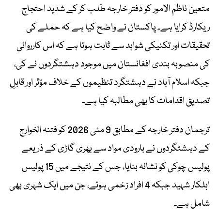
متعین ناظم الامور کو دفتر خارجہ طلب کر کے شدید احتجاج
ریکارڈ کرایا ہے۔ پاکستان نے واضح کیا ہے کہ حملے کی
تحقیقات اور تکنیکی شواہد سے ثابت ہوتا ہے کہ اس کارروائی
کی منصوبہ بندی افغانستان میں موجود دہشتگردوں نے کی،
جبکہ اسلام آباد نے دہشتگرد تنظیموں کے خلاف مؤثر اور قابلِ
تصدیق اقدامات کا بھی مطالبہ کیا ہے۔
ترجمان دفتر خارجہ کے مطابق 9 مئی 2026 کو فتنہ الخوارج
کے دہشتگردوں نے بارودی مواد سے بھری گاڑی کے ذریعے
پولیس چوکی کو نشانہ بنایا، جس کے نتیجے میں 15 پولیس
اہلکار شہید جبکہ 4 افراد زخمی ہوئے، جن میں ایک شہری بھی
شامل ہے۔