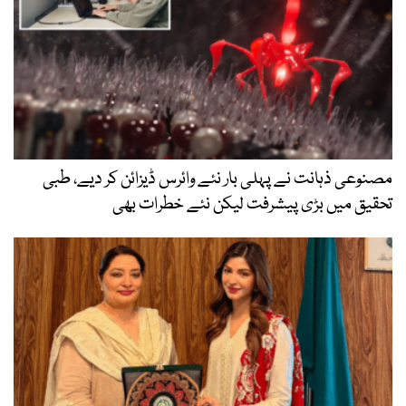
مصنوعی ذہانت نے پہلی بار نئے وائرس ڈیزائن کر دیے، طبی
تحقیق میں بڑی پیشرفت لیکن نئے خطرات بھی