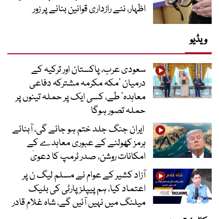
اظہار، نئے رازداری قوانین بنانے پر زور
ویڈیو
سعودی عرب، پاکستان اور ترکیہ کے
درمیان ’مکہ مکرمہ مشترکہ دفاعی
معاہدہ‘ طے، کسی ایک پر حملہ تینوں پر
حملہ تصور ہوگا
ایران جنگ جلد ختم ہو جائے گی، آبنائے
ہرمز کھولنے کے عبوری معاہدے کے
امکانات روشن، صدر ٹرمپ کا دعویٰ
آزاد کشیر کے عوام نے مسلم لیگ ن پر
اعتماد کیا، ہم پیپلز پارٹی کی بلیک
میلنگ میں نہیں آئیں گے، شاہ غلام قادر