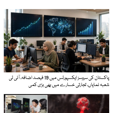
پاکستان کی سروسز ایکسپورٹس میں 19 فیصد اضافہ، آئی ٹی
شعبہ نمایاں، تجارتی خسارے میں بھی بڑی کمی