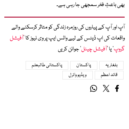
بھی باعثِ فخر سمجھی جا رہی ہے۔
آپ اور آپ کے پیاروں کی روزمرہ زندگی کو متاثر کرسکنے والے
واقعات کی اپ ڈیٹس کے لیے واٹس ایپ پر وی نیوز کا ’
آفیشل
گروپ
‘ یا ’
آفیشل چینل
‘ جوائن کریں
بلغاریہ
پاکستان
پاکستانی طالبعلم
قائد اعظم
ویڈیو وائرل