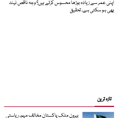
اپنی عمر سے زیادہ بوڑھا محسوس کرتے ہیں؟ وجہ ناقص نیند
بھی ہو سکتی ہے، تحقیق
تازہ ترین
بیرونِ ملک پاکستان مخالف مہم، ریاستی