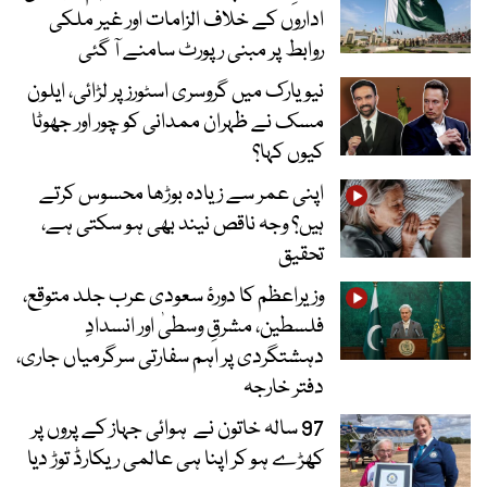
اداروں کے خلاف الزامات اور غیر ملکی
روابط پر مبنی رپورٹ سامنے آ گئی
نیویارک میں گروسری اسٹورز پر لڑائی، ایلون
مسک نے ظہران ممدانی کو چور اور جھوٹا
کیوں کہا؟
اپنی عمر سے زیادہ بوڑھا محسوس کرتے
ہیں؟ وجہ ناقص نیند بھی ہو سکتی ہے،
تحقیق
وزیراعظم کا دورۂ سعودی عرب جلد متوقع،
فلسطین، مشرقِ وسطیٰ اور انسدادِ
دہشتگردی پر اہم سفارتی سرگرمیاں جاری،
دفتر خارجہ
97 سالہ خاتون نے ہوائی جہاز کے پروں پر
کھڑے ہو کر اپنا ہی عالمی ریکارڈ توڑ دیا