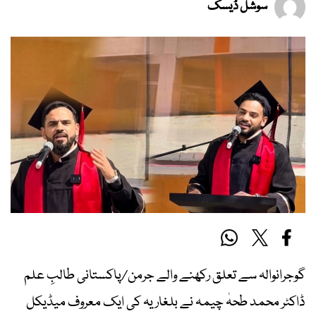
سوشل ڈیسک
گوجرانوالہ سے تعلق رکھنے والے جرمن/پاکستانی طالبِ علم
ڈاکٹر محمد طحہٰ چیمہ نے بلغاریہ کی ایک معروف میڈیکل