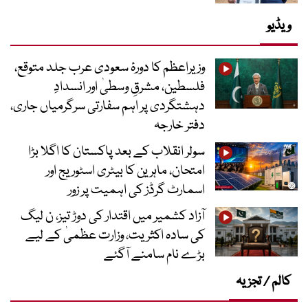
ویڈیو
وزیراعظم کا دورۂ سعودی عرب جلد متوقع،
فلسطین، مشرقِ وسطیٰ اور انسدادِ
دہشتگردی پر اہم سفارتی سرگرمیاں جاری،
دفتر خارجہ
سولر انقلاب کے بعد پاکستان کا اگلا بڑا
امتحان، ماہرین کا بیٹری اسٹوریج اور
اسمارٹ گرڈز کی اہمیت پر زور
آزاد کشمیر میں اقتدار کی دوڑ تیز، ن لیگ
کی سادہ اکثریت، وزارت عظمیٰ کے لیے
بڑے نام سامنے آگئے
کالم / تجزیہ