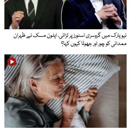
نیویارک میں گروسری اسٹورز پر لڑائی، ایلون مسک نے ظہران
ممدانی کو چور اور جھوٹا کیوں کہا؟