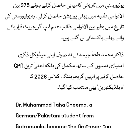
یونیورسٹی میں تاریخی کامیابی حاصل کرتے ہوئے 375 بین
الاقوامی طلبہ میں پہلی پوزیشن حاصل کر لی۔ وہ یونیورسٹی کی
تاریخ میں بطور بین الاقوامی طالب علم ٹاپ گریجویٹ قرار پانے
والے پہلے پاکستانی بن گئے ہیں۔
ڈاکٹر محمد طحہٰ چیمہ نے نہ صرف اپنی میڈیکل ڈگری
امتیازی نمبروں کے ساتھ مکمل کی بلکہ اعلیٰ ترین GPA
حاصل کرنے پر انہیں گریجویٹنگ کلاس 2026 کا
’ویلڈیکٹورین‘ بھی منتخب کیا گیا۔
Dr. Muhammad Taha Cheema, a
German/Pakistani student from
Gujranwala, became the first-ever top