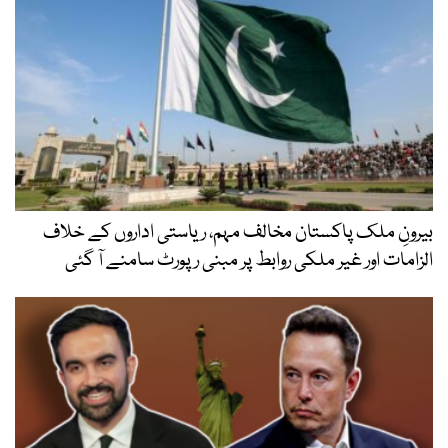
بیرونِ ملک پاکستان مخالف مہم، ریاستی اداروں کے خلاف
الزامات اور غیر ملکی روابط پر مبنی رپورٹ سامنے آ گئی