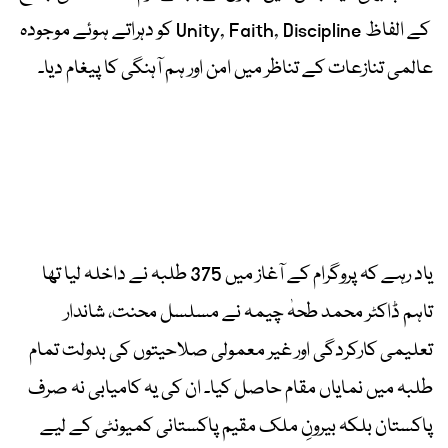
کے الفاظ Unity, Faith, Discipline کو دہراتے ہوئے موجودہ
عالمی تنازعات کے تناظر میں امن اور ہم آہنگی کا پیغام دیا۔
یاد رہے کہ پروگرام کے آغاز میں 375 طلبہ نے داخلہ لیا تھا
تاہم ڈاکٹر محمد طحہٰ چیمہ نے مسلسل محنت، شاندار
تعلیمی کارکردگی اور غیر معمولی صلاحیتوں کی بدولت تمام
طلبہ میں نمایاں مقام حاصل کیا۔ ان کی یہ کامیابی نہ صرف
پاکستان بلکہ بیرونِ ملک مقیم پاکستانی کمیونٹی کے لیے