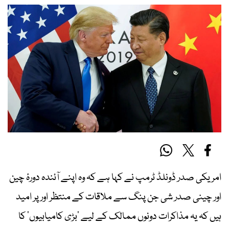
امریکی صدر ڈونلڈ ٹرمپ نے کہا ہے کہ وہ اپنے آئندہ دورۂ چین
اور چینی صدر
شی جن پنگ
سے ملاقات کے منتظر اور پر امید
ہیں کہ یہ مذاکرات دونوں ممالک کے لیے ’بڑی کامیابیوں‘ کا