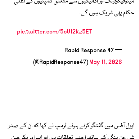
مینوفیکچرنگ اور ادائیگیوں سے متعلق کمپنیوں کے اعلیٰ
حکام بھی شریک ہوں گے۔
pic.twitter.com/5oV12kz5ET
— Rapid Response 47
(@RapidResponse47)
May 11, 2026
اوول آفس میں گفتگو کرتے ہوئے ٹرمپ نے کہا کہ ان کے صدر
شی جن پنگ کے ساتھ اچھے تعلقات ہیں اور اب امریکا چین