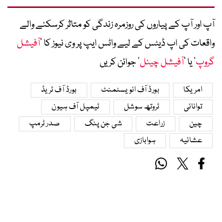
آپ اور آپ کے پیاروں کی روزمرہ زندگی کو متاثر کرسکنے والے
واقعات کی اپ ڈیٹس کے لیے واٹس ایپ پر وی نیوز کا ’
آفیشل
گروپ
‘ یا ’
آفیشل چینل
‘ جوائن کریں
امریکا
بورڈ آف انویسٹمنٹ
بورڈ آف ٹریڈ
توانائی
ٹروتھ سوشل
ٹیمپل آف ہیون
چین
زراعت
شی جن پنگ
صدر ٹرمپ
عشائیہ
ہوابازی