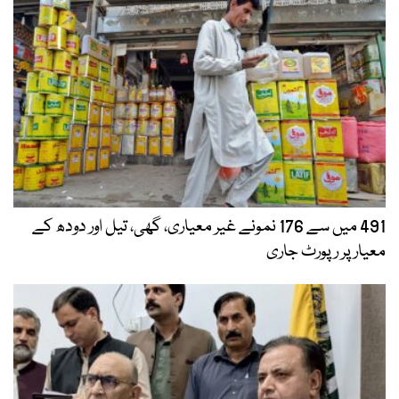
491 میں سے 176 نمونے غیر معیاری، گھی، تیل اور دودھ کے
معیار پر رپورٹ جاری