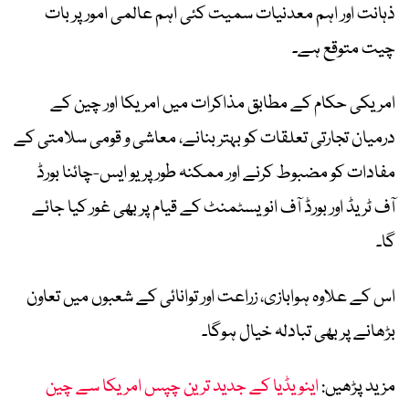
ذہانت اور اہم معدنیات سمیت کئی اہم عالمی امور پر بات
چیت متوقع ہے۔
امریکی حکام کے مطابق مذاکرات میں امریکا اور چین کے
درمیان تجارتی تعلقات کو بہتر بنانے، معاشی و قومی سلامتی کے
مفادات کو مضبوط کرنے اور ممکنہ طور پر یو ایس-چائنا بورڈ
آف ٹریڈ اور بورڈ آف انویسٹمنٹ کے قیام پر بھی غور کیا جائے
گا۔
اس کے علاوہ ہوابازی، زراعت اور توانائی کے شعبوں میں تعاون
بڑھانے پر بھی تبادلہ خیال ہوگا۔
مزید پڑھیں:
اینویڈیا کے جدید ترین چپس امریکا سے چین