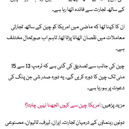
کے ساتھ تجارت سے فائدہ اٹھا رہا ہے۔
ان کا کہنا تھا کہ ماضی میں امریکا کو چین کے ساتھ تجارتی
معاملات میں نقصان اٹھانا پڑتا تھا، تاہم اب صورتحال مختلف
ہے۔
چین کی جانب سے تصدیق کی گئی ہے کہ ٹرمپ 13 سے 15
مئی تک چین کا دورہ کریں گے۔ یہ دورہ صدر شی جن پنگ کی
دعوت پر ہو رہا ہے۔
مزید پڑھیں:
امریکا چین سے کیوں الجھنا نہیں چاہتا؟
دونوں رہنماؤں کے درمیان تجارت، ایران، ٹیرف، تائیوان، مصنوعی