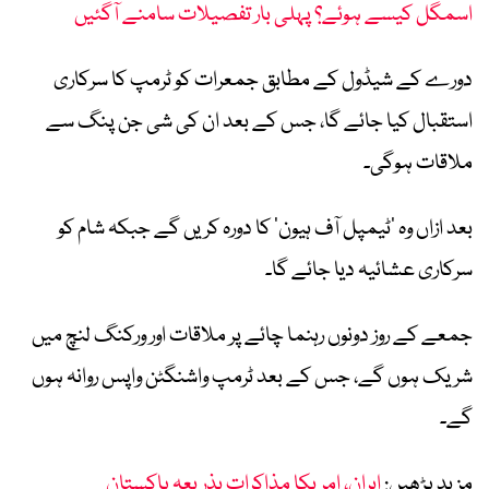
اسمگل کیسے ہوئے؟ پہلی بار تفصیلات سامنے آگئیں
دورے کے شیڈول کے مطابق جمعرات کو ٹرمپ کا سرکاری
استقبال کیا جائے گا، جس کے بعد ان کی شی جن پنگ سے
ملاقات ہوگی۔
بعد ازاں وہ ’ٹیمپل آف ہیون‘ کا دورہ کریں گے جبکہ شام کو
سرکاری عشائیہ دیا جائے گا۔
جمعے کے روز دونوں رہنما چائے پر ملاقات اور ورکنگ لنچ میں
شریک ہوں گے، جس کے بعد ٹرمپ واشنگٹن واپس روانہ ہوں
گے۔
مزید پڑھیں:
ایران، امریکا مذاکرات بذریعہ پاکستان