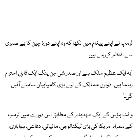
ٹرمپ نے اپنے پیغام میں لکھا کہ وہ اپنے دورۂ چین کا بے صبری
سے انتظار کر رہے ہیں۔
’یہ ایک عظیم ملک ہے اور صدر شی جن پنگ ایک قابلِ احترام
رہنما ہیں۔ دونوں ممالک کے لیے بڑی کامیابیاں سامنے آئیں
گی۔‘
وائٹ ہاؤس کے ایک عہدیدار کے مطابق اس دورے میں ٹرمپ
کے ہمراہ امریکا کی بڑی ٹیکنالوجی، مالیاتی، دفاعی، ہوابازی،