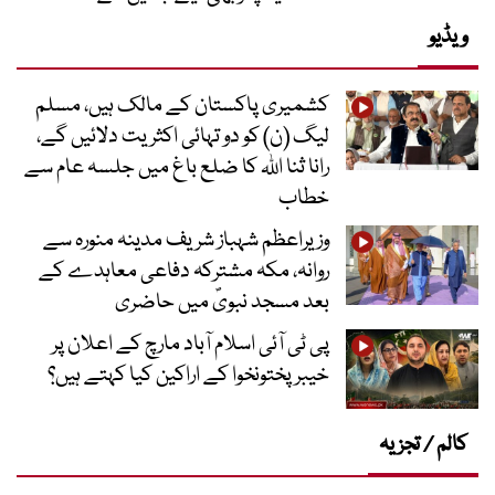
ویڈیو
کشمیری پاکستان کے مالک ہیں، مسلم
لیگ (ن) کو دو تہائی اکثریت دلائیں گے،
رانا ثنا اللہ کا ضلع باغ میں جلسہ عام سے
خطاب
وزیراعظم شہباز شریف مدینہ منورہ سے
روانہ، مکہ مشترکہ دفاعی معاہدے کے
بعد مسجد نبویؐ میں حاضری
پی ٹی آئی اسلام آباد مارچ کے اعلان پر
خیبر پختونخوا کے اراکین کیا کہتے ہیں؟
کالم / تجزیہ