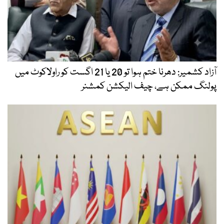
آزاد کشمیر: دھرنا ختم ہوا تو 20 یا 21 اگست کو راولاکوٹ میں
پولنگ ممکن ہے، چیف الیکشن کمشنر