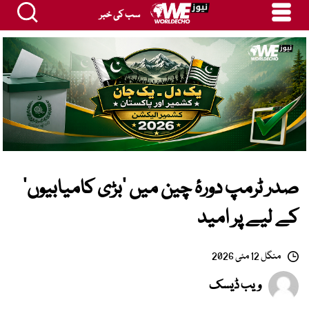
سب کی خبر
صدر ٹرمپ دورۂ چین میں ’بڑی کامیابیوں‘
کے لیے پر امید
منگل 12 مئی 2026
ویب ڈیسک