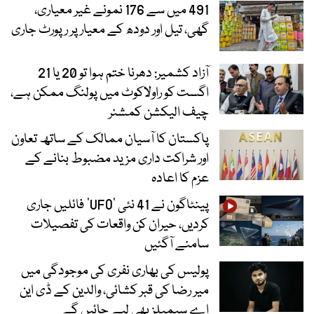
491 میں سے 176 نمونے غیر معیاری،
گھی، تیل اور دودھ کے معیار پر رپورٹ جاری
آزاد کشمیر: دھرنا ختم ہوا تو 20 یا 21
اگست کو راولاکوٹ میں پولنگ ممکن ہے،
چیف الیکشن کمشنر
پاکستان کا آسیان ممالک کے ساتھ تعاون
اور شراکت داری مزید مضبوط بنانے کے
عزم کا اعادہ
پینٹاگون نے 41 نئی ’UFO‘ فائلیں جاری
کردیں، حیران کن واقعات کی تفصیلات
سامنے آگئیں
پولیس کی بھاری نفری کی موجودگی میں
میر رضا کی قبر کشائی، والدین کے ڈی این
اے سیمپلز بھی لیے جائیں گے