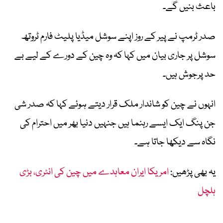
باعث بنیں گے۔
صدر ٹرمپ نے پیر کے روز اپنے سوشل میڈیا پلیٹ فارم ٹروتھ
سوشل پر جاری بیان میں کہا کہ وہ چین کے دورے کے لیے بے
حد پرجوش ہیں۔
انہوں نے چین کو شاندار ملک قرار دیتے ہوئے کہا کہ صدر شی
جن پنگ ایک ایسے رہنما ہیں جنہیں دنیا بھر میں احترام کی
نگاہ سے دیکھا جاتا ہے۔
یہ بھی پڑھیں:
امریکا ایران معاہدے میں چین کی انٹری، بڑی
ہلچل