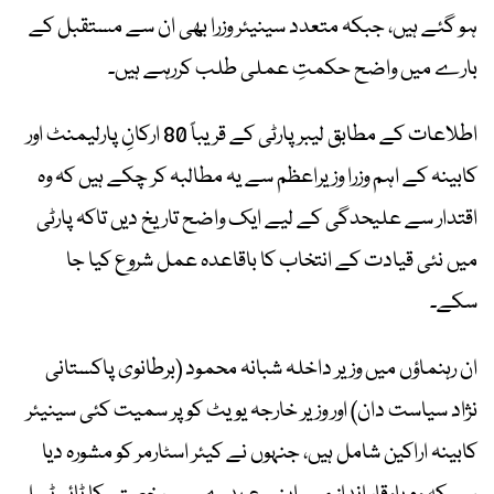
ہو گئے ہیں، جبکہ متعدد سینیئر وزرا بھی ان سے مستقبل کے
بارے میں واضح حکمتِ عملی طلب کررہے ہیں۔
اطلاعات کے مطابق لیبر پارٹی کے قریباً 80 ارکانِ پارلیمنٹ اور
کابینہ کے اہم وزرا وزیراعظم سے یہ مطالبہ کر چکے ہیں کہ وہ
اقتدار سے علیحدگی کے لیے ایک واضح تاریخ دیں تاکہ پارٹی
میں نئی قیادت کے انتخاب کا باقاعدہ عمل شروع کیا جا
سکے۔
ان رہنماؤں میں وزیر داخلہ شبانہ محمود (برطانوی پاکستانی
نژاد سیاست دان) اور وزیر خارجہ یویٹ کوپر سمیت کئی سینیئر
کابینہ اراکین شامل ہیں، جنہوں نے کیئر اسٹارمر کو مشورہ دیا