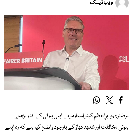
ویب ڈیسک
برطانوی وزیرِاعظم کیئر اسٹارمر نے اپنی پارٹی کے اندر بڑھتی
ہوئی مخالفت اور شدید دباؤ کے باوجود واضح کیا ہے کہ وہ اپنے