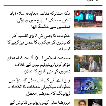
مکہ مشترکہ دفاعی معاہدہ: اسلام آباد
تینوں ممالک کے پرچموں اور برقی
قمقموں سے جگمگا اٹھا
حکومت کا بجلی کی 3 بڑی تقسیم کار
کمپنیوں کی نجکاری کا عمل تیز کرنے کا
فیصلہ
جماعت اسلامی نے 9 اگست کا احتجاج
مؤخر کردیا، پیٹرولیم لیوی کے خلاف
دھرنوں کی نئی تاریخ کا اعلان
اوپن اے آئی کے نئے ماڈل ’ایسٹرا‘ میں
خطرناک سیکیورٹی خدشات کا انکشاف،
ڈیولپنگ کام عارضی معطل
میر رضا علی کیس: پولیس تفتیش کے