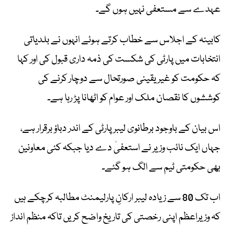
عہدے سے مستعفی نہیں ہوں گے۔
کابینہ کے اجلاس سے خطاب کرتے ہوئے انہوں نے بلدیاتی
انتخابات میں پارٹی کی شکست کی ذمہ داری قبول کی اور کہا
کہ حکومت کو غیر یقینی صورتحال سے دوچار کرنے کی
کوششوں کا نقصان ملک اور عوام کو اٹھانا پڑ رہا ہے۔
اس بیان کے باوجود برطانوی لیبر پارٹی کے اندر دباؤ برقرار ہے،
جہاں ایک نائب وزیر نے استعفیٰ دے دیا جبکہ کئی معاونین
بھی حکومتی ٹیم سے الگ ہو گئے۔
اب تک 80 سے زیادہ لیبر ارکانِ پارلیمنٹ مطالبہ کرچکے ہیں
کہ وزیراعظم اپنی رخصتی کی تاریخ واضح کریں تاکہ منظم انداز