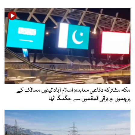
مکہ مشترکہ دفاعی معاہدہ: اسلام آباد تینوں ممالک کے
پرچموں اور برقی قمقموں سے جگمگا اٹھا