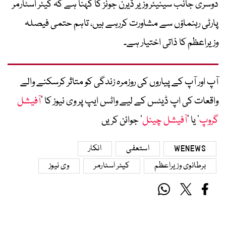
دوسری جانب سینیئر وزیر ڈیرن جونز کا کہنا ہے کہ کیئر اسٹارمر
پارٹی رہنماؤں سے مشاورت کررہے ہیں، تاہم حتمی فیصلہ
وزیراعظم کا ذاتی اختیار ہے۔
آپ اور آپ کے پیاروں کی روزمرہ زندگی کو متاثر کرسکنے والے
واقعات کی اپ ڈیٹس کے لیے واٹس ایپ پر وی نیوز کا ’
آفیشل
گروپ
‘ یا ’
آفیشل چینل
‘ جوائن کریں
WENEWS
استعفی
انکار
برطانوی وزیراعظم
کیئر اسٹارمر
وی نیوز