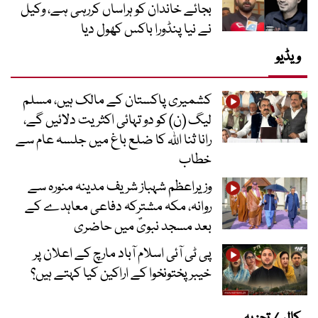
بجائے خاندان کو ہراساں کررہی ہے، وکیل
نے نیا پنڈورا باکس کھول دیا
ویڈیو
کشمیری پاکستان کے مالک ہیں، مسلم
لیگ (ن) کو دو تہائی اکثریت دلائیں گے،
رانا ثنا اللہ کا ضلع باغ میں جلسہ عام سے
خطاب
وزیراعظم شہباز شریف مدینہ منورہ سے
روانہ، مکہ مشترکہ دفاعی معاہدے کے
بعد مسجد نبویؐ میں حاضری
پی ٹی آئی اسلام آباد مارچ کے اعلان پر
خیبر پختونخوا کے اراکین کیا کہتے ہیں؟