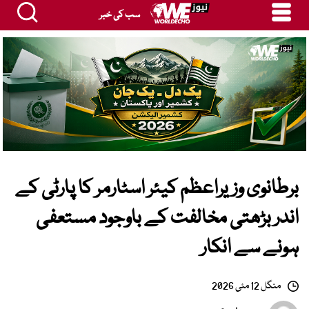
سب کی خبر
برطانوی وزیراعظم کیئر اسٹارمر کا پارٹی کے
اندر بڑھتی مخالفت کے باوجود مستعفی
ہونے سے انکار
منگل 12 مئی 2026