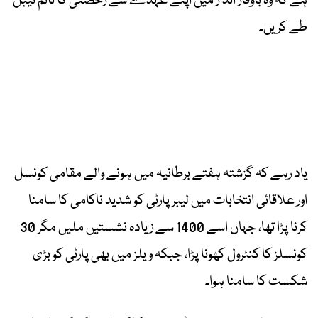
ہے کہ وہ باوقار انداز میں اپنے عہدے سے رخصتی کا ٹائم ٹیبل
طے کریں۔
یاد رہے کہ گزشتہ ہفتے برطانیہ میں ہونے والے مقامی کونسل
اور علاقائی انتخابات میں لیبر پارٹی کو شدید ناکامی کا سامنا
کرنا پڑا تھا، جہاں اسے 1400 سے زیادہ نشستیں ملیں مگر 30
کونسلز کا کنٹرول کھونا پڑا، جبکہ ویلز میں بھی پارٹی کو بڑی
شکست کا سامنا ہوا۔