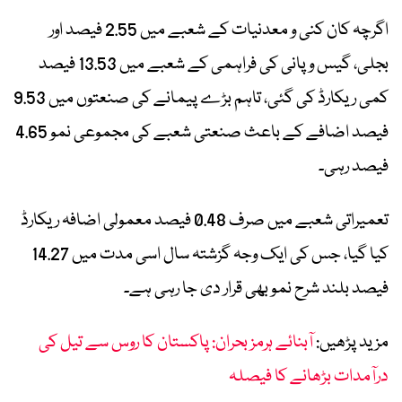
اگرچہ کان کنی و معدنیات کے شعبے میں 2.55 فیصد اور
بجلی، گیس و پانی کی فراہمی کے شعبے میں 13.53 فیصد
کمی ریکارڈ کی گئی، تاہم بڑے پیمانے کی صنعتوں میں 9.53
فیصد اضافے کے باعث صنعتی شعبے کی مجموعی نمو 4.65
فیصد رہی۔
تعمیراتی شعبے میں صرف 0.48 فیصد معمولی اضافہ ریکارڈ
کیا گیا، جس کی ایک وجہ گزشتہ سال اسی مدت میں 14.27
فیصد بلند شرح نمو بھی قرار دی جا رہی ہے۔
مزید پڑھیں:
آبنائے ہرمز بحران: پاکستان کا روس سے تیل کی
درآمدات بڑھانے کا فیصلہ