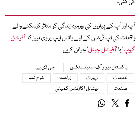
کی گئی۔
آپ اور آپ کے پیاروں کی روزمرہ زندگی کو متاثر کرسکنے والے
واقعات کی اپ ڈیٹس کے لیے واٹس ایپ پر وی نیوز کا ’
آفیشل
گروپ
‘ یا ’
آفیشل چینل
‘ جوائن کریں
پاکستان بیورو آف اسٹیٹسٹکس
جی ڈی پی
خدمات
رپورٹ
زراعت
شرح نمو
صنعت
نیشنل اکاؤنٹس کمیٹی