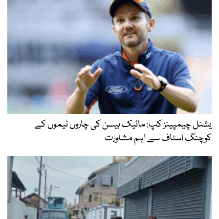
یشنل چیمپینز کپ: مائیک ہیسن کی چاروں ٹیموں کے
کوچنگ اسٹاف سے اہم مشاورت