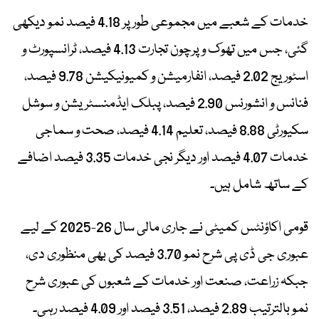
خدمات کے شعبے میں مجموعی طور پر 4.18 فیصد نمو دیکھی
گئی، جس میں تھوک و پرچون تجارت 4.13 فیصد، ٹرانسپورٹ و
اسٹوریج 2.02 فیصد، انفارمیشن و کمیونیکیشن 9.78 فیصد،
فنانس و انشورنس 2.90 فیصد، پبلک ایڈمنسٹریشن و سوشل
سکیورٹی 8.88 فیصد، تعلیم 4.14 فیصد، صحت و سماجی
خدمات 4.07 فیصد اور دیگر نجی خدمات 3.35 فیصد اضافے
کے ساتھ شامل ہیں۔
قومی اکاؤنٹس کمیٹی نے جاری مالی سال 26-2025 کے لیے
عبوری جی ڈی پی شرح نمو 3.70 فیصد کی بھی منظوری دی،
جبکہ زراعت، صنعت اور خدمات کے شعبوں کی عبوری شرح
نمو بالترتیب 2.89 فیصد، 3.51 فیصد اور 4.09 فیصد رہی۔