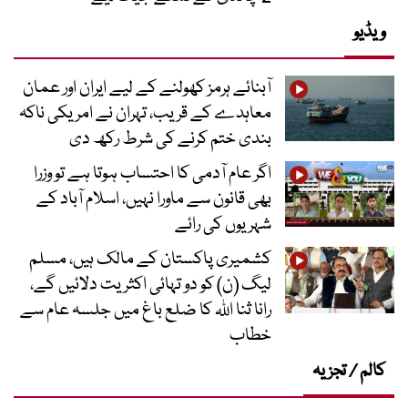
ویڈیو
آبنائے ہرمز کھولنے کے لیے ایران اور عمان
معاہدے کے قریب، تہران نے امریکی ناکہ
بندی ختم کرنے کی شرط رکھ دی
اگر عام آدمی کا احتساب ہوتا ہے تو وزرا
بھی قانون سے ماورا نہیں، اسلام آباد کے
شہریوں کی رائے
کشمیری پاکستان کے مالک ہیں، مسلم
لیگ (ن) کو دو تہائی اکثریت دلائیں گے،
رانا ثنا اللہ کا ضلع باغ میں جلسہ عام سے
خطاب
کالم / تجزیہ