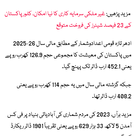
مزید پڑھیں:
غیر ملکی سرمایہ کاری کا نیا امکان، کلور پاکستان
کے 23 فیصد شیئرز کی فروخت متوقع
ادھر تازہ قومی اعدادوشمار کے مطابق مالی سال 26-2025
میں پاکستان کی معیشت کا مجموعی حجم 126.9 کھرب روپے
یعنی 452.1 ارب ڈالر تک پہنچ گیا۔
جبکہ گزشتہ مالی سال میں یہ حجم 114 کھرب روپے یعنی
408.2 ارب ڈالر تھا۔
مزید برآں، 2023 کی مردم شماری کی آبادیاتی بنیاد پر فی کس
آمدن 5 لاکھ 33 ہزار 629 روپے یعنی تقریباً 1901 ڈالر ریکارڈ