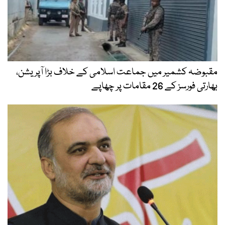
مقبوضہ کشمیر میں جماعت اسلامی کے خلاف بڑا آپریشن،
بھارتی فورسز کے 26 مقامات پر چھاپے