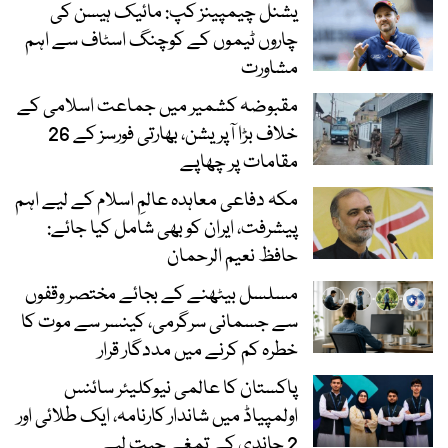
یشنل چیمپینز کپ: مائیک ہیسن کی
چاروں ٹیموں کے کوچنگ اسٹاف سے اہم
مشاورت
مقبوضہ کشمیر میں جماعت اسلامی کے
خلاف بڑا آپریشن، بھارتی فورسز کے 26
مقامات پر چھاپے
مکہ دفاعی معاہدہ عالمِ اسلام کے لیے اہم
پیشرفت، ایران کو بھی شامل کیا جائے:
حافظ نعیم الرحمان
مسلسل بیٹھنے کے بجائے مختصر وقفوں
سے جسمانی سرگرمی، کینسر سے موت کا
خطرہ کم کرنے میں مددگار قرار
پاکستان کا عالمی نیوکلیئر سائنس
اولمپیاڈ میں شاندار کارنامہ، ایک طلائی اور
2 چاندی کے تمغے جیت لیے