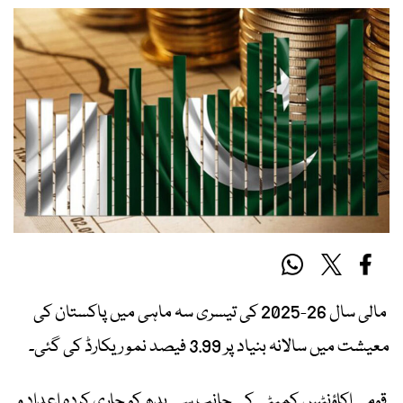
مالی سال 26-2025 کی تیسری سہ ماہی میں پاکستان کی
معیشت میں سالانہ بنیاد پر 3.99 فیصد نمو ریکارڈ کی گئی۔
قومی اکاؤنٹس کمیٹی کی جانب سے بدھ کو جاری کردہ اعداد و