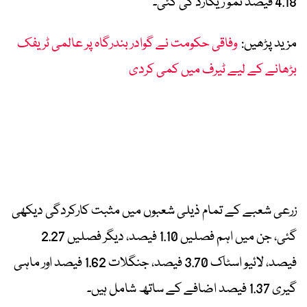
4.18 فیصد نمو ریکارڈ کی گئی۔
مزید پڑھیں:
وفاقی حکومت نے گوادر بندرگاہ پر عالمی ٹریفک
بڑھانے کے لیے ٹیرف میں کمی کردی
زرعی شعبے کے تمام ذیلی شعبوں میں مثبت کارکردگی دیکھی
گئی، جن میں اہم فصلیں 1.10 فیصد، دیگر فصلیں 2.27
فیصد، لائیو اسٹاک 3.70 فیصد، جنگلات 1.62 فیصد اور ماہی
گیری 1.37 فیصد اضافے کے ساتھ شامل ہیں۔