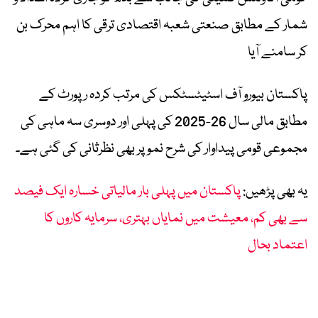
شمار کے مطابق صنعتی شعبہ اقتصادی ترقی کا اہم محرک بن
کر سامنے آیا
پاکستان بیورو آف اسٹیٹسٹکس کی مرتب کردہ رپورٹ کے
مطابق مالی سال 26-2025 کی پہلی اور دوسری سہ ماہی کی
مجموعی قومی پیداوار کی شرح نمو پر بھی نظرثانی کی گئی ہے۔
یہ بھی پڑھیں:
پاکستان میں پہلی بار مالیاتی خسارہ ایک فیصد
سے بھی کم، معیشت میں نمایاں بہتری، سرمایہ کاروں کا
اعتماد بحال