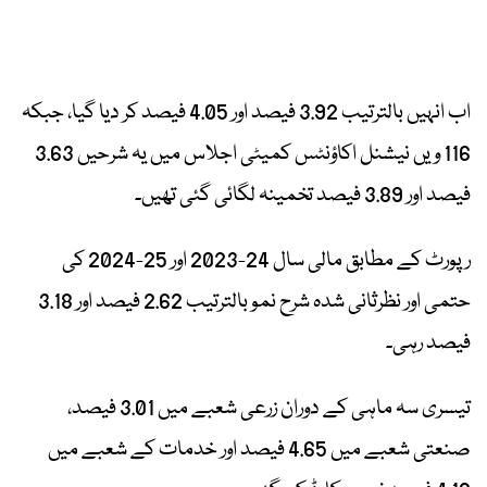
اب انہیں بالترتیب 3.92 فیصد اور 4.05 فیصد کر دیا گیا، جبکہ
116 ویں نیشنل اکاؤنٹس کمیٹی اجلاس میں یہ شرحیں 3.63
فیصد اور 3.89 فیصد تخمینہ لگائی گئی تھیں۔
رپورٹ کے مطابق مالی سال 24-2023 اور 25-2024 کی
حتمی اور نظرثانی شدہ شرح نمو بالترتیب 2.62 فیصد اور 3.18
فیصد رہی۔
تیسری سہ ماہی کے دوران زرعی شعبے میں 3.01 فیصد،
صنعتی شعبے میں 4.65 فیصد اور خدمات کے شعبے میں