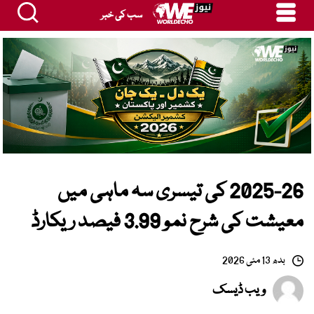
سب کی خبر
2025-26 کی تیسری سہ ماہی میں
معیشت کی شرح نمو 3.99 فیصد ریکارڈ
بدھ 13 مئی 2026
ویب ڈیسک