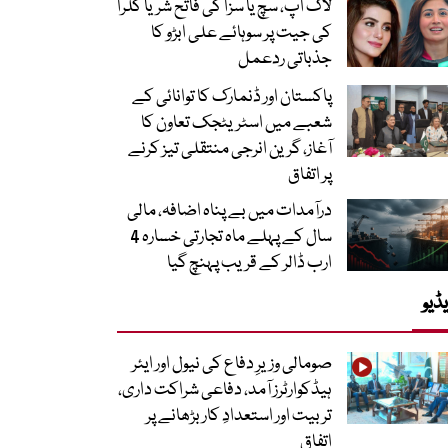
لاک اپ، سچ یا سزا کی فاتح شریا کلرا
کی جیت پر سوہائے علی ابڑو کا
جذباتی ردعمل
پاکستان اور ڈنمارک کا توانائی کے
شعبے میں اسٹریٹجک تعاون کا
آغاز، گرین انرجی منتقلی تیز کرنے
پر اتفاق
درآمدات میں بے پناہ اضافہ، مالی
سال کے پہلے ماہ تجارتی خسارہ 4
ارب ڈالر کے قریب پہنچ گیا
ڈیو
صومالی وزیرِ دفاع کی نیول اور ایئر
ہیڈکوارٹرز آمد، دفاعی شراکت داری،
تربیت اور استعدادِ کار بڑھانے پر
اتفاق