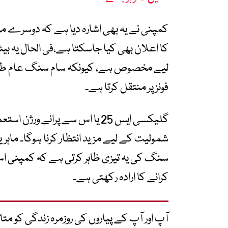
کمپنی نے یہ بھی اشارہ دیا ہے کہ دوسرے 
لیے مخصوص ہے، کیونکہ سام سنگ عام طور پر
فونز پر منتقل کرتا ہے۔
گلیکسی ایس 25 یا اس سے پرانے و
سنگ کی یہ تیزی ظاہر کرتی ہے کہ کمپنی اس
کرانے کا ارادہ رکھتی ہے۔
آپ اور آپ کے پیاروں کی روزمرہ زندگی کو 