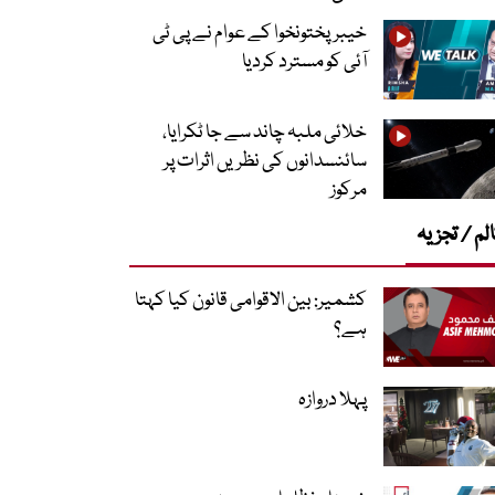
خیبرپختونخوا کے عوام نے پی ٹی
آئی کو مسترد کردیا
خلائی ملبہ چاند سے جا ٹکرایا،
سائنسدانوں کی نظریں اثرات پر
مرکوز
لم / تجزیہ
کشمیر: بین الاقوامی قانون کیا کہتا
ہے؟
پہلا دروازہ