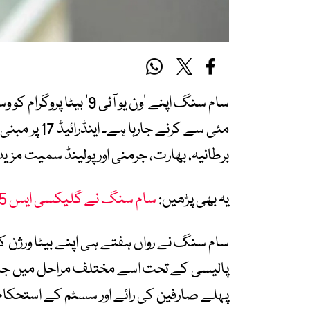
مئی سے کرنے 
برطانیہ، بھارت، جرمنی اور پولینڈ سمیت مزی
یہ بھی پڑھیں:
سام سنگ نے گلیکسی ایس 25 کا اسٹیل ورژن متعارف کروا دیا
سام سنگ نے رواں ہفتے ہی اپنے بیٹا ورژن کا پ
پالیسی کے تحت اسے مختلف مراحل میں جاری
پہلے صارفین کی رائے اور سسٹم کے استحکام 