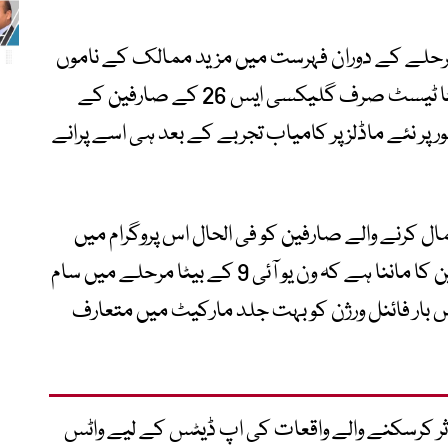
مرحلے کے دوران فہرست میں مزید ممالک کے ناموں
کا اعلان بھی کیا جاسکتا ہے،فی الحال یہ بیٹا ٹیسٹ صرف گلیکسی ایس 26 کے صارفین کے
 نئے ماڈلز پر کامیاب تجربے کے بعد ہی اسے پرانے
رژن استعمال کرنے والے صارفین کو فی الحال اس پروگرام میں
شمولیت کے لیے مزید انتظار کرنا ہوگا۔ ماہرین کا ماننا ہے کہ ون یو آئی 9 کے بیٹا مرحلے میں سام
 بار فائنل ورژن کو بہت جلد مارکیٹ میں متعارف
متاثر کرسکنے والے واقعات کی اپ ڈیٹس کے لیے واٹس