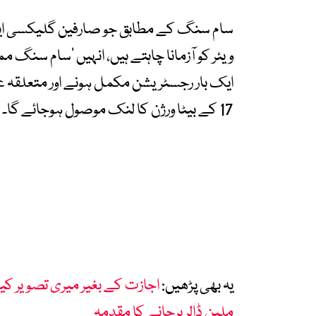
ویئر کو آزمانا چاہتے ہیں، انہیں ’سام سنگ 
ایک بار رجسٹریشن مکمل ہونے اور متعلقہ عل
17 کے بیٹا ورژن کا لنک موصول ہوجائے گا۔
یہ بھی پڑھیں:
ملین ڈالر ہرجانے کا مقدمہ