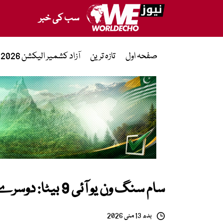
سب کی خبر
صفحہ اول
تازہ ترین
آزاد کشمیر الیکشن 2026
سام سنگ ون یو آئی 9 بیٹا: دوسرے مرحلے کا آغاز 26 مئی سے ہوگا
بدھ 13 مئی 2026