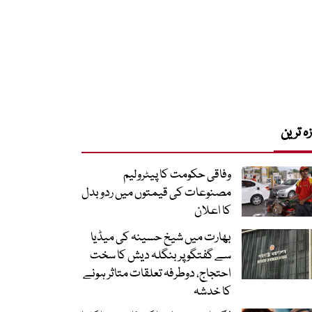
زہ ترین
وفاقی حکومت کا پیٹرولیم
مصنوعات کی قیمتوں میں ردوبدل
کا اعلان
بھارت میں شیخ حسینہ کی میڈیا
سے گفتگو پر بنگلہ دیش کا سخت
احتجاج، دوطرفہ تعلقات متاثر ہونے
کا خدشہ