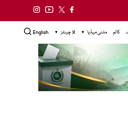
کالم
ملٹی میڈیا
X چینلز
English