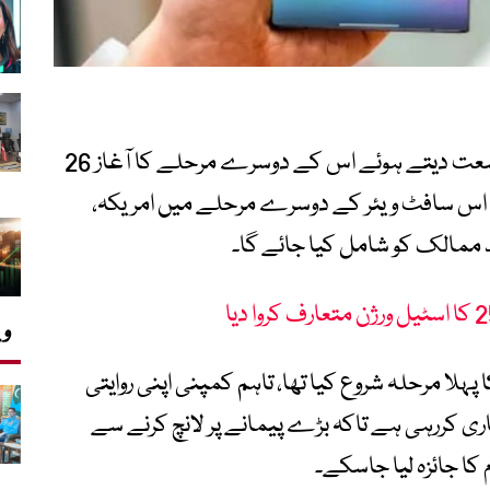
سام سنگ اپنے ’ون یو آئی 9‘ بیٹا پروگرام کو وسعت دیتے ہوئے اس کے دوسرے مرحلے کا آغاز 26
جارہا ہے۔ اینڈرائیڈ 17 پر مبنی اس سافٹ ویئر کے دوسرے مرحلے میں امریکہ،
د ممالک کو شامل کیا جائے گا۔
وی
ہلا مرحلہ شروع کیا تھا، تاہم کمپنی اپنی روایتی
 کررہی ہے تاکہ بڑے پیمانے پر لانچ کرنے سے
کا جائزہ لیا جاسکے۔