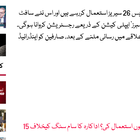
سام سنگ کے مطابق جو صارفین گلیکسی ایس 26 سیریز استعمال کررہے ہیں اور اس نئے سافٹ
ممبرز‘ ایپلی کیشن کے ذریعے رجسٹریشن کروانا ہوگی۔
اقے میں رسائی ملنے کے بعد، صارفین کو اینڈرائیڈ
کا
اجازت کے بغیر میری تصویر کیوں استعمال کی؟ اداکارہ کا سام سنگ کیخلاف 15