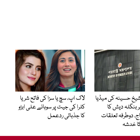
شیخ حسینہ کی میڈیا
لاک اپ، سچ یا سزا کی فاتح شریا
 بنگلہ دیش کا
کلرا کی جیت پر سوہائے علی ابڑو
، دوطرفہ تعلقات
کا جذباتی ردعمل
کا خدشہ