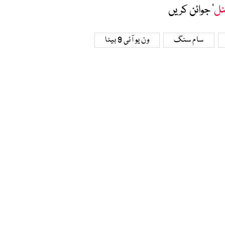
نل
‘ جوائن کریں
سام سنگ
ون یو آئی 9 بیٹا