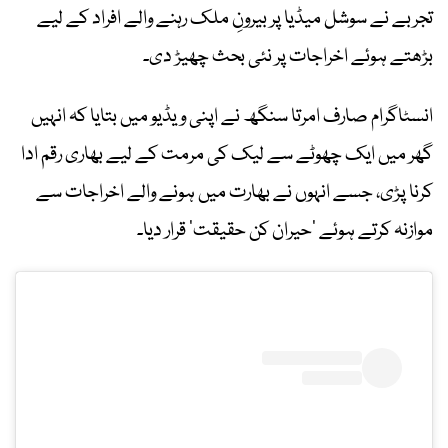
تجربے نے سوشل میڈیا پر بیرونِ ملک رہنے والے افراد کے لیے
بڑھتے ہوئے اخراجات پر نئی بحث چھیڑ دی۔
انسٹاگرام صارف امرتا سنگھ نے اپنی ویڈیو میں بتایا کہ انہیں
گھر میں ایک چھوٹے سے لیک کی مرمت کے لیے بھاری رقم ادا
کرنا پڑی، جسے انہوں نے بھارت میں ہونے والے اخراجات سے
موازنہ کرتے ہوئے ’حیران کن حقیقت‘ قرار دیا۔