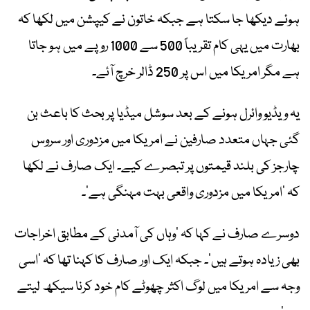
ہوئے دیکھا جا سکتا ہے جبکہ خاتون نے کیپشن میں لکھا کہ
بھارت میں یہی کام تقریباً 500 سے 1000 روپے میں ہو جاتا
ہے مگر امریکا میں اس پر 250 ڈالر خرچ آئے۔
یہ ویڈیو وائرل ہونے کے بعد سوشل میڈیا پر بحث کا باعث بن
گئی جہاں متعدد صارفین نے امریکا میں مزدوری اور سروس
چارجز کی بلند قیمتوں پر تبصرے کیے۔ ایک صارف نے لکھا
کہ ’امریکا میں مزدوری واقعی بہت مہنگی ہے‘۔
دوسرے صارف نے کہا کہ ’وہاں کی آمدنی کے مطابق اخراجات
بھی زیادہ ہوتے ہیں‘۔ جبکہ ایک اور صارف کا کہنا تھا کہ ’اسی
وجہ سے امریکا میں لوگ اکثر چھوٹے کام خود کرنا سیکھ لیتے