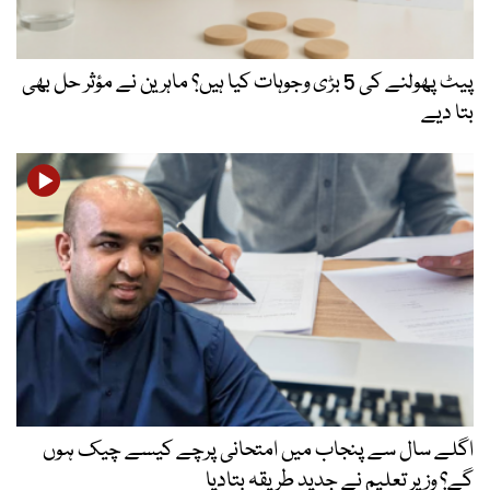
پیٹ پھولنے کی 5 بڑی وجوہات کیا ہیں؟ ماہرین نے مؤثر حل بھی
بتا دیے
اگلے سال سے پنجاب میں امتحانی پرچے کیسے چیک ہوں
گے؟ وزیر تعلیم نے جدید طریقہ بتادیا