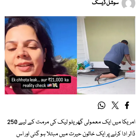
سوشل ڈیسک
امریکا میں ایک معمولی گھریلو لیک کی مرمت کے لیے 250
ڈالر ادا کرنے پر ایک خاتون حیرت میں مبتلا ہو گئی اور اس