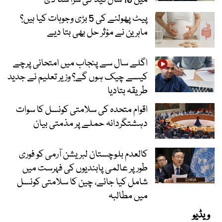
میں 10 سال قید کی سزا سنا دی
پیٹ پھولنے کی 5 بڑی وجوہات کیا ہیں؟
ماہرین نے مؤثر حل بھی بتا دیے
اگلے سال سے پنجاب میں امتحانی پرچے
کیسے چیک ہوں گے؟ وزیر تعلیم نے جدید
طریقہ بتادیا
اقوام متحدہ کی سلامتی کونسل کا سوات
دہشتگردانہ حملے پر مذمتی بیان
کالعدم بلوچستان لبریشن آرمی کو فوری
طور پر عالمی پابندیوں کی فہرست میں
شامل کیا جائے، چین کا سلامتی کونسل
میں مطالبہ
ویڈیو