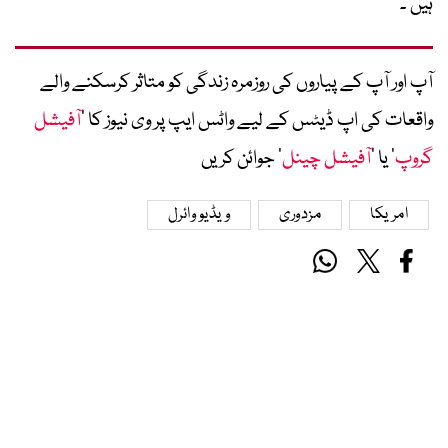
ہیں‘۔
آپ اور آپ کے پیاروں کی روزمرہ زندگی کو متاثر کرسکنے والے
واقعات کی اپ ڈیٹس کے لیے واٹس ایپ پر وی نیوز کا ’
آفیشل
گروپ
‘ یا ’
آفیشل چینل
‘ جوائن کریں
امریکا
مزدوری
ویڈیو وائرل