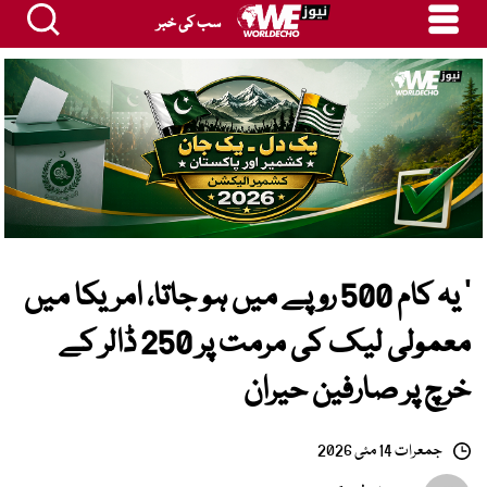
سب کی خبر
’ یہ کام 500 روپے میں ہو جاتا، امریکا میں
معمولی لیک کی مرمت پر 250 ڈالر کے
خرچ پر صارفین حیران
جمعرات 14 مئی 2026