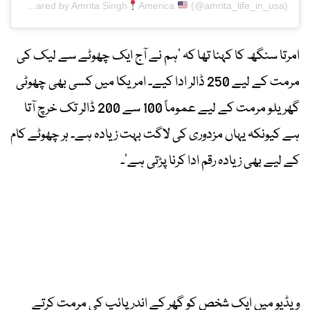
A post shared by Amrita Singh
America
(@amrita_life_in_usa)
امرتا سنگھ کا کہنا تھا کہ ’ہم نے آج ایک چھوٹے سے لیک کی
مرمت کے لیے 250 ڈالر ادا کیے۔ امریکا میں کسی بھی چھوٹی
گھریلو مرمت کے لیے عموماً 100 سے 200 ڈالر تک خرچ آتا
ہے کیونکہ یہاں مزدوری کی لاگت بہت زیادہ ہے۔ ہر چھوٹے کام
کے لیے بھی زیادہ رقم ادا کرنا پڑتی ہے‘۔
ویڈیو میں ایک شخص کو گھر کے اندر پائپ کی مرمت کرتے