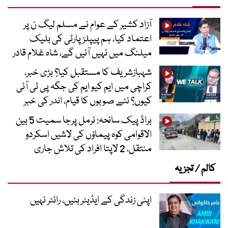
آزاد کشیر کے عوام نے مسلم لیگ ن پر
اعتماد کیا، ہم پیپلز پارٹی کی بلیک
میلنگ میں نہیں آئیں گے، شاہ غلام قادر
شہبازشریف کا مستقبل کیا؟ بڑی خبر،
کراچی میں ایم کیو ایم کی جگہ پی ٹی آئی
کیوں؟ نئے صوبوں کا قیام، اندر کی خبر
براڈ پیک سانحہ: نرمل پرجا سمیت 5 بین
الاقوامی کوہ پیماؤں کی لاشیں اسکردو
منتقل، 2 لاپتا افراد کی تلاش جاری
کالم / تجزیہ
اپنی زندگی کے ایڈیٹر بنیں، رائٹر نہیں