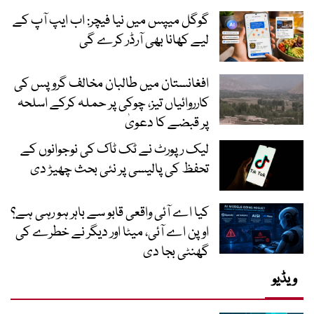
گوگل میپس میں نیا فیچر: اب ایپ آپ کے
لیے کھانا بھی آرڈر کرے گی
افغانستان میں طالبان مخالف گروپس کی
کارروائیاں تیز، چوکی پر حملہ کرکے اسلحہ
پر قبضے کا دعویٰ
لیک رپورٹ نے ٹک ٹاک کی نوجوانوں کے
تحفظ کی پالیسی پر نئی بحث چھیڑ دی
کیا اے آئی واقعی قابو سے باہر ہو رہی ہے؟
اوپن اے آئی، میٹا اور دیگر نے خطرے کی
گھنٹی بجا دی
ویڈیو