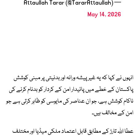
— Attaullah Tarar (@TararAttaullah)
May 14, 2026
انہوں نے کہا کہ یہ غیر پیشہ ورانہ اور بدنیتی پر مبنی کوشش
پاکستان کے خطے میں پائیدار امن کے کردار کو بدنام کرنے کی
ناکام کوشش ہے، جو ان عناصر کی مایوسی کو ظاہر کرتی ہے جو
امن کے مخالف ہیں۔
عطا اللہ تارڑ کے مطابق قابل اعتماد ملکی میڈیا اور مختلف