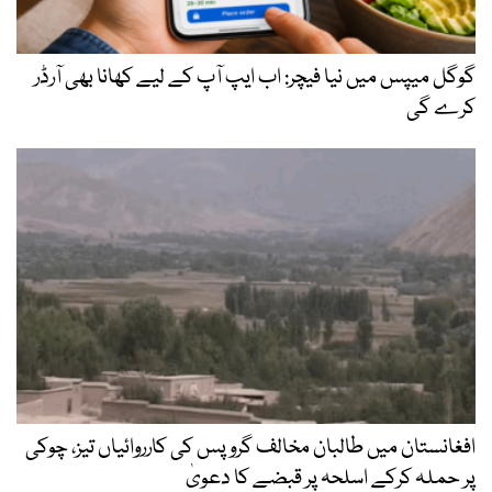
گوگل میپس میں نیا فیچر: اب ایپ آپ کے لیے کھانا بھی آرڈر
کرے گی
افغانستان میں طالبان مخالف گروپس کی کارروائیاں تیز، چوکی
پر حملہ کرکے اسلحہ پر قبضے کا دعویٰ