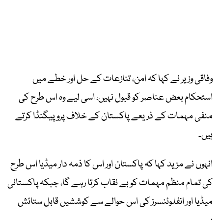
وفاقی وزیر نے کہا کہ امن، تنازعات کے حل اور خطے میں
استحکام بعض عناصر کو قبول نہیں، اسی لیے وہ اس طرح کی
منفی مہمات کے ذریعے پاکستان کے خلاف پروپیگنڈا کرتے
ہیں۔
انہوں نے مزید کہا کہ پاکستان اور اس کا ذمہ دار میڈیا اس طرح
کی تمام منظم مہمات کو بے نقاب کرتا رہے گا، جبکہ پاکستانی
میڈیا اور انفلوئنسرز کی اس حوالے سے کوششیں قابل ستائش