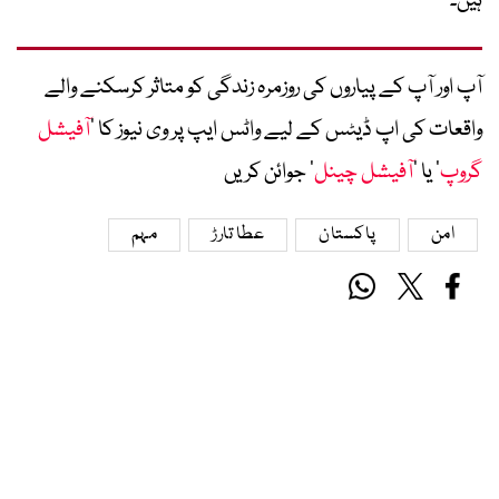
ہیں۔
آپ اور آپ کے پیاروں کی روزمرہ زندگی کو متاثر کرسکنے والے
واقعات کی اپ ڈیٹس کے لیے واٹس ایپ پر وی نیوز کا ’
آفیشل
گروپ
‘ یا ’
آفیشل چینل
‘ جوائن کریں
امن
پاکستان
عطا تارڑ
مہم