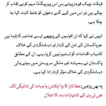
فیکٹ چیک فورمز پہلے ہی اس پروپیگنڈا مہم کو بے نقاب کر
چکے ہیں اور اس میں کیے گئے دعوؤں کو غلط ثابت کیا جا
چکا ہے۔
انہوں نے کہا کہ ان افواہوں کے پیچھے ایسے عناصر کارفرما ہیں
جو پاکستان کے امن کے کردار اور دہشتگردی کے خلاف
کامیاب اقدامات کو تسلیم نہیں کر پا رہے۔ ان کے مطابق
پاکستان نے ہمیشہ غیر ملکی سرپرستی میں ہونے والی
دہشتگردی کے خلاف مؤثر کردار ادا کیا ہے۔
یہ بھی پڑھیں:
عطا تارڑ کا بڑا ایکشن: واجبات کی ادائیگی تک
نجی ٹی وی کے اشتہارات بند کا اعلان