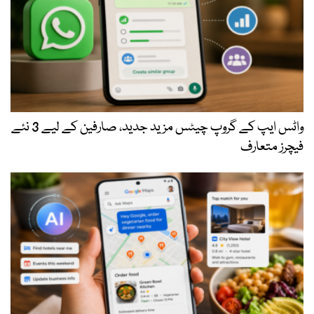
واٹس ایپ کے گروپ چیٹس مزید جدید، صارفین کے لیے 3 نئے
فیچرز متعارف