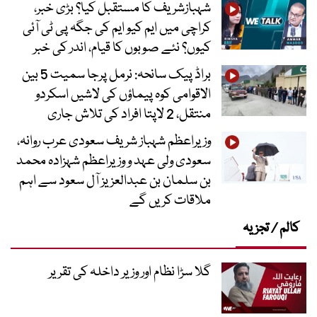
شہبازشریف کا مستقبل کیا؟ بڑی خبر،
کراچی میں ایم کیو ایم کی جگہ پی ٹی آئی
کیوں؟ نئے صوبوں کا قیام، اندر کی خبر
براڈ پیک سانحہ: نرمل پرجا سمیت 5 بین
الاقوامی کوہ پیماؤں کی لاشیں اسکردو
منتقل، 2 لاپتا افراد کی تلاش جاری
وزیراعظم شہباز شریف سعودی عرب روانہ،
سعودی ولی عہد و وزیراعظم شہزادہ محمد
بن سلمان بن عبدالعزیز آل سعود سے اہم
ملاقات کریں گے
کالم / تجزیہ
گلا سڑا نظام اور وزیر داخلہ کی تقریر