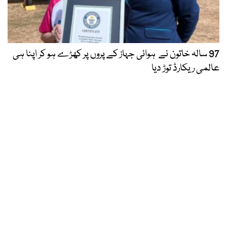
97 سالہ خاتون نے ہوائی جہاز کے پروں پر کھڑے ہو کر اپنا ہی
عالمی ریکارڈ توڑ دیا