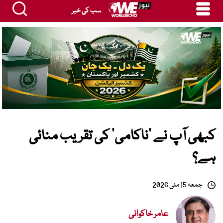
سب کی خبر
کبھی آپ نے ‘ناکامی’ کی تقریب منائی
ہے؟
جمعہ 15 مئی 2026
عامر خاکوانی