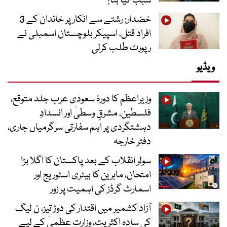
سبب کیا بنا؟
خضدار: رشتے سے انکار پر خاندان کے 3
افراد قتل، اسپیکر بلوچستان اسمبلی نے
رپورٹ طلب کرلی
ویڈیو
وزیراعظم کا دورۂ سعودی عرب جلد متوقع،
فلسطین، مشرقِ وسطیٰ اور انسدادِ
دہشتگردی پر اہم سفارتی سرگرمیاں جاری،
دفتر خارجہ
سولر انقلاب کے بعد پاکستان کا اگلا بڑا
امتحان، ماہرین کا بیٹری اسٹوریج اور
اسمارٹ گرڈز کی اہمیت پر زور
آزاد کشمیر میں اقتدار کی دوڑ تیز، ن لیگ
کی سادہ اکثریت، وزارت عظمیٰ کے لیے