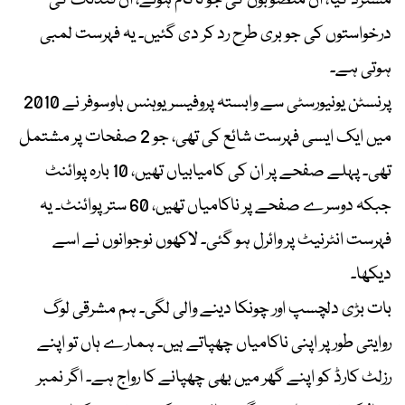
درخواستوں کی جو بری طرح رد کر دی گئیں۔ یہ فہرست لمبی
ہوتی ہے۔
پرنسٹن یونیورسٹی سے وابستہ پروفیسر یوہنس ہاوسوفر نے 2010
میں ایک ایسی فہرست شائع کی تھی، جو 2 صفحات پر مشتمل
تھی۔ پہلے صفحے پر ان کی کامیابیاں تھیں، 10 بارہ پوائنٹ
جبکہ دوسرے صفحے پر ناکامیاں تھیں، 60 ستر پوائنٹ۔ یہ
فہرست انٹرنیٹ پر وائرل ہو گئی۔ لاکھوں نوجوانوں نے اسے
دیکھا۔
بات بڑی دلچسپ اور چونکا دینے والی لگی۔ ہم مشرقی لوگ
روایتی طور پر اپنی ناکامیاں چھپاتے ہیں۔ ہمارے ہاں تو اپنے
رزلٹ کارڈ کو اپنے گھر میں بھی چھپانے کا رواج ہے۔ اگر نمبر