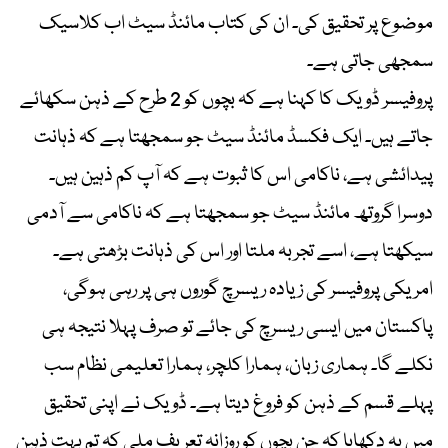
موضوع پر تحقیق کی۔ ان کی کتاب مائنڈ سیٹ اب کلاسیک
سمجھی جاتی ہے۔
پروفیسر ڈویک کا کہنا ہے کہ بچوں کو 2 طرح کے ذہن سکھائے
جاتے ہیں۔ ایک فکسڈ مائنڈ سیٹ جو سمجھتا ہے کہ ذہانت
پیدائشی ہے، ناکامی اس کا ثبوت ہے کہ آپ کم ذہین ہیں۔
دوسرا گروتھ مائنڈ سیٹ جو سمجھتا ہے کہ ناکامی سے آدمی
سیکھتا ہے، اسے تجربہ ملتا اور اس کی ذہانت بڑھتی ہے۔
امریکی پروفیسر کی زیادہ ریسرچ گوروں ہی پر رہی ہوگی،
پاکستان میں ایسی ریسرچ کی جائے تو صرف پہلا نتیجہ ہی
نکلے گا۔ ہماری زبان، ہمارا کلچر، ہمارا تعلیمی نظام سب
پہلے قسم کے ذہن کو فروغ دیتا ہے۔ ڈویک نے اپنی تحقیق
میں یہ دکھایا کہ جن بچوں کو روزانہ تعریف ملی کہ تم بہت ذہین