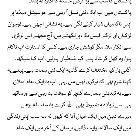
پاکستان کا سب سے بڑا قرض حسنہ کا ادارہ نہ بنتا۔
پاکستان میں اب ایک نئی نسل آ رہی ہے جو سوشل میڈیا پر
اپنی ناکامیاں شیئر کرنے لگی ہے۔ یہ نشانی اچھی ہے۔ نوجوان
لڑکیاں اور لڑکے فیس بک پر لکھتے ہیں، آج مجھے اس نوکری
سے انکار ملا، مگر کوشش جاری ہے۔ کسی کا اسٹارٹ اپ ناکام
ہوا، وہ کھل کر بتاتا ہے، کیا غلطیاں ہوئیں، اب کیا سیکھا،
اگلی بار کیا مختلف کرے گا۔ یہ ایک نئی ہمت ہے۔ پہلے یہ
کہنا شرم تھی کہ نوکری نہیں مل رہی، اب یہ ایک عام اعلان
ہے۔ یہ تبدیلی ہمارے کلچر کو سوفٹ بنا رہی ہے اور ساتھ
ہی اسے زیادہ مضبوط بھی ۔ اللہ کرے یہ سلسلہ بڑھے۔
میرے ذہن میں ایک خیال آیا کہ کیوں نہ ہم سب اپنی زندگی
میں ایک سالانہ روایت ڈالیں، ہر سال کے آخر میں ایک شام