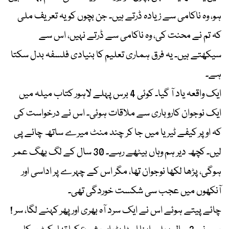
ہو، وہ ناکامی سے زیادہ ڈرتے ہیں۔ جن بچوں کو یہ تعریف ملی
کہ تم نے محنت کی، وہ ناکامی سے ڈرتے نہیں، اس سے
سیکھتے ہیں۔ یہ فرق ہماری تعلیم کا بنیادی فلسفہ بدل سکتا
ہے۔
ایک واقعہ یاد آ گیا۔ کوئی 4 برس پہلے لاہور کتاب میلہ میں
ایک نوجوان کاروباری سے ملاقات ہوئی۔ اس نے درخواست کی
کہ اوپر کیفے ٹیریا میں جا کر چند منٹ میرے ساتھ چائے پی
لیں۔ کچھ دیر ہم وہاں بیٹھے رہے۔ 30 سال کے لگ بھگ عمر
ہوگی، پڑھا لکھا نوجوان تھا، مگر اس کے چہرے پر اداسی اور
آنکھوں میں عجب سی شکست خوردگی تھی۔
چائے پیتے ہوئے اس نے ایک سرد آہ بھری اور پھر کہنے لگا، سر !