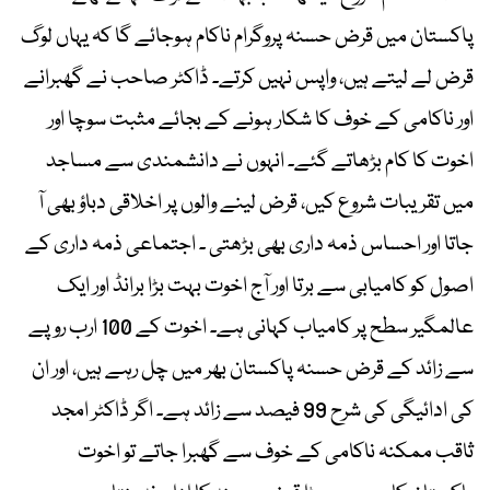
پاکستان میں قرض حسنہ پروگرام ناکام ہوجائے گا کہ یہاں لوگ
قرض لے لیتے ہیں، واپس نہیں کرتے۔ ڈاکٹر صاحب نے گھبرانے
اور ناکامی کے خوف کا شکار ہونے کے بجائے مثبت سوچا اور
اخوت کا کام بڑھاتے گئے۔ انہوں نے دانشمندی سے مساجد
میں تقریبات شروع کیں، قرض لینے والوں پر اخلاقی دباؤ بھی آ
جاتا اور احساس ذمہ داری بھی بڑھتی ۔ اجتماعی ذمہ داری کے
اصول کو کامیابی سے برتا اور آج اخوت بہت بڑا برانڈ اور ایک
عالمگیر سطح پر کامیاب کہانی ہے۔ اخوت کے 100 ارب روپے
سے زائد کے قرض حسنہ پاکستان بھر میں چل رہے ہیں، اور ان
کی ادائیگی کی شرح 99 فیصد سے زائد ہے۔ اگر ڈاکٹر امجد
ثاقب ممکنہ ناکامی کے خوف سے گھبرا جاتے تو اخوت