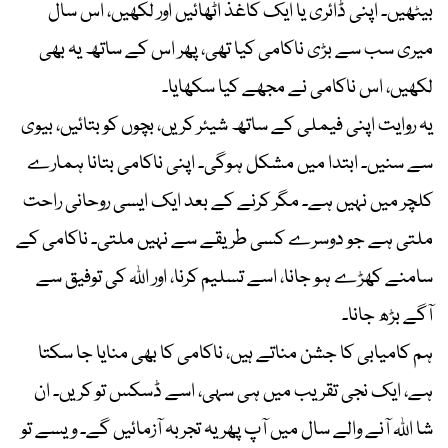
بیٹھیں۔ اپنی ڈائری یا ایک کاغذ اٹھائیں اور لکھیں، اس سال
میری سب سے بڑی ناکامی کیا تھی، پھر اس کے ساتھ یہ بھی
لکھیں، اس ناکامی نے مجھے کیا سکھایا۔
یہ روایت اپنی فیملی کے ساتھ شیئر کریں، بچوں کو بتائیں، بیوی
سے سنیں۔ ابتدا میں مشکل ہوگی۔ اپنی ناکامی بتانا ہمارے
کلچر میں نہیں ہے۔ مگر کرنے کے بعد ایک ایسی روحانی راحت
ملتی ہے جو دوسرے کسی طریقے سے نہیں ملتی۔ ناکامی کے
سامنے کھڑے ہو جانا، اسے تسلیم کرنا، اور اللہ کی توفیق سے
آگے بڑھ جانا۔
ہم کامیابی کا جشن مناتے ہیں، ناکامی کا بھی منایا جا سکتا
ہے، ایک نجی تقریب میں ہی سہی، اسے ڈسکس تو کریں۔ ان
شا اللہ آنے والے سال میں آپ پھر یہ تجربہ آزمائیں گے۔ ویسے تو