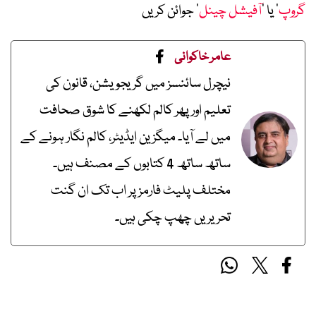
گروپ
‘ یا ’
آفیشل چینل
‘ جوائن کریں
عامر خاکوانی
نیچرل سائنسز میں گریجویشن، قانون کی
تعلیم اور پھر کالم لکھنے کا شوق صحافت
میں لے آیا۔ میگزین ایڈیٹر، کالم نگار ہونے کے
ساتھ ساتھ 4 کتابوں کے مصنف ہیں۔
مختلف پلیٹ فارمز پر اب تک ان گنت
تحریریں چھپ چکی ہیں۔