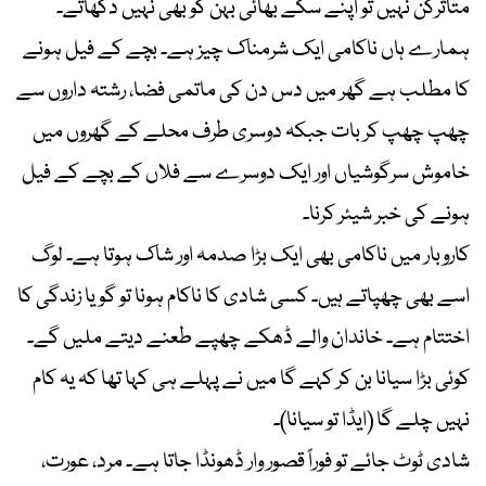
متاثرکن نہیں تو اپنے سگے بھائی بہن کو بھی نہیں دکھاتے۔
ہمارے ہاں ناکامی ایک شرمناک چیز ہے۔ بچے کے فیل ہونے
کا مطلب ہے گھر میں دس دن کی ماتمی فضا، رشتہ داروں سے
چھپ چھپ کر بات جبکہ دوسری طرف محلے کے گھروں میں
خاموش سرگوشیاں اور ایک دوسرے سے فلاں کے بچے کے فیل
ہونے کی خبر شیئر کرنا۔
کاروبار میں ناکامی بھی ایک بڑا صدمہ اور شاک ہوتا ہے۔ لوگ
اسے بھی چھپاتے ہیں۔ کسی شادی کا ناکام ہونا تو گویا زندگی کا
اختتام ہے۔ خاندان والے ڈھکے چھپے طعنے دیتے ملیں گے۔
کوئی بڑا سیانا بن کر کہے گا میں نے پہلے ہی کہا تھا کہ یہ کام
نہیں چلے گا (ایڈا تو سیانا)۔
شادی ٹوٹ جائے تو فوراً قصور وار ڈھونڈا جاتا ہے۔ مرد، عورت،