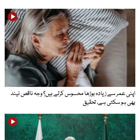
اپنی عمر سے زیادہ بوڑھا محسوس کرتے ہیں؟ وجہ ناقص نیند
بھی ہو سکتی ہے، تحقیق