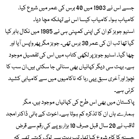
جسے اس نے 1903 میں 40 برس کی عمر میں شروع کیا،
کامیاب ہوا۔ کامیاب کیسا اس نے تہلکہ مچا دیا۔
اسٹیو جوبز کو ان کی اپنی کمپنی ہی نے 1985 میں نکال باہر کیا
گیا تھا تب ان کی عمر 30 برس تھی۔ جوبز مگر پھر واپس آیا اور
چھا گیا۔ اسٹیو جوبز پر لکھی کتاب میں اس کی تفصیل موجود
ہے۔ بہت سی دیگر کہانیاں بھی سنائی جا سکتی ہیں،ان سب کا
نچوڑ اور آخری سبق یہی رہا کہ ناکامیوں میں سے کامیابی کشید
کرنی ہے۔
پاکستان میں بھی اس طرح کی کہانیاں موجود ہیں، مگر
ہمارے ہاں ان کا تذکرہ کم ہوتا ہے۔ اخوت کے بانی ڈاکٹر امجد
ثاقب نے 20 سال قبل صرف 10 ہزار روپے کی رقم سے قرض
حسنہ کا کام شروع کیا تھا۔ تب بہت سے لوگ کہتے تھے کہ