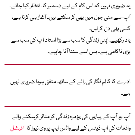
یہ ضروری نہیں کہ اس کام کے لیے دسمبر کا انتظار کیا جائے۔
آپ اسے مئی جون میں بھی کر سکتے ہیں۔ آغاز ہی کرنا ہے،
کسی بھی دن کر لیں۔
یاد رکھیے، اپنی زندگی کا سب سے بڑا استاد آپ کی سب سے
بڑی ناکامی ہے۔ بس اسے سننا آنا چاہیے۔
ادارے کا کالم نگار کی رائے کے ساتھ متفق ہونا ضروری نہیں
ہے۔
آپ اور آپ کے پیاروں کی روزمرہ زندگی کو متاثر کرسکنے والے
واقعات کی اپ ڈیٹس کے لیے واٹس ایپ پر وی نیوز کا ’
آفیشل