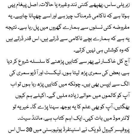
زہریلی ساس، پھپھے کٹنی نند وغیرہ یا حالات، اصل پیغام یہی
ہوتا ہے کہ ناکامی شرمناک چیز ہے اور اسے چھپانا چاہیے۔ یہ
مفروضہ کئی نسلوں سے ہمارے گھروں میں پل رہا ہے۔ نتیجہ
یہ ہے کہ ہمارے بچے ناکامی سے ڈرتے ہیں، اس قدر ڈرتے ہیں
کہ وہ کوشش ہی نہیں کرتے۔
آج کل خاکسار نے پھر سے کتابیں پڑھنے کا سلسلہ شروع کر دیا
ہے، بعض کی سمری پڑھ لیتا ہوں، ٹیکسٹ اور آڈیو سمری کی
الگ سے ایپس بھی ہیں۔ چونکہ میں کتابیں پڑھ رہا ہوں تو اب
آپ کو کالموں میں حوالے زیادہ ملیں گے۔ اکیلے ہم کیوں
بھگتیں، آپ کو بھی علم کا یہ بوجھ سہنا پڑے گا۔ خیر یہ تو
لائٹر موڈ میں بات کہی۔ ایک اہم کتاب ہے، مائنڈ سیٹ۔
پروفیسر کیرول ڈویک نے اسٹینفرڈ یونیورسٹی میں 30 سال اس