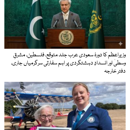
وزیراعظم کا دورۂ سعودی عرب جلد متوقع، فلسطین، مشرقِ
وسطیٰ اور انسدادِ دہشتگردی پر اہم سفارتی سرگرمیاں جاری،
دفتر خارجہ