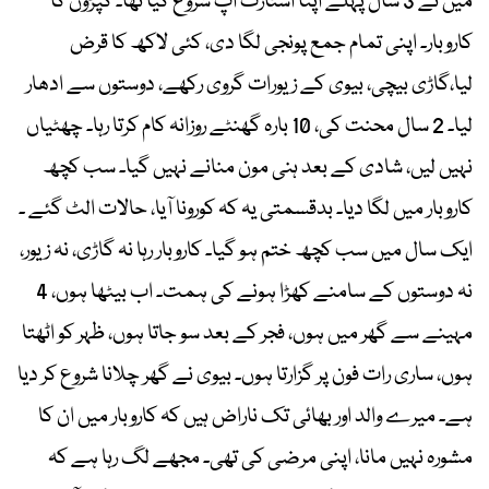
میں نے 3 سال پہلے اپنا اسٹارٹ اپ شروع کیا تھا۔ کپڑوں کا
کاروبار۔ اپنی تمام جمع پونجی لگا دی، کئی لاکھ کا قرض
لیا،گاڑی بیچی، بیوی کے زیورات گروی رکھے، دوستوں سے ادھار
لیا۔ 2 سال محنت کی، 10 بارہ گھنٹے روزانہ کام کرتا رہا۔ چھٹیاں
نہیں لیں، شادی کے بعد ہنی مون منانے نہیں گیا۔ سب کچھ
کاروبار میں لگا دیا۔ بدقسمتی یہ کہ کورونا آیا، حالات الٹ گئے ۔
ایک سال میں سب کچھ ختم ہو گیا۔ کاروبار رہا نہ گاڑی، نہ زیور،
نہ دوستوں کے سامنے کھڑا ہونے کی ہمت۔ اب بیٹھا ہوں، 4
مہینے سے گھر میں ہوں، فجر کے بعد سو جاتا ہوں، ظہر کو اٹھتا
ہوں، ساری رات فون پر گزارتا ہوں۔ بیوی نے گھر چلانا شروع کر دیا
ہے۔ میرے والد اور بھائی تک ناراض ہیں کہ کاروبار میں ان کا
مشورہ نہیں مانا، اپنی مرضی کی تھی۔ مجھے لگ رہا ہے کہ