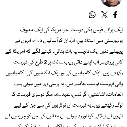
ایک پرانے فیس بکی دوست، جو امریکا کی ایک معروف
یونیورسٹی میں استاد ہیں، اللہ ان کو آسانیاں دے، انہوں نے
پچھلے دنوں ایک دلچسپ بات بتائی۔ کہنے لگے کہ امریکا کے
کئی پروفیسر اب اپنے ذاتی ویب سائٹ پر 2 طرح کی فہرست
رکھتے ہیں۔ ایک کامیابیوں کی اور ایک ناکامیوں کی۔ کامیابیوں
والی فہرست تو سب جانتے ہیں، یہ ہر سی وی میں ہوتی ہے،
انعامات، اشاعتیں، گرانٹس، عہدے، مگر دوسری فہرست کم
لوگ رکھتے ہیں۔ یہ فہرست ان نوکریوں کی ہے جن کے لیے
انہوں نے اپلائی کیا اور رد ہوئے، ان مقالوں کی جن کو جریدوں نے
مسترد کیا، ان منصوبوں کی جو ناکام ہوئے، ان فنڈنگ کی