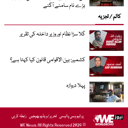
بڑے نام سامنے آگئے
کالم / تجزیہ
گلا سڑا نظام اور وزیر داخلہ کی تقریر
کشمیر: بین الاقوامی قانون کیا کہتا ہے؟
پہلا دروازہ
پرائیویسی پالیسی
تحریر/ویڈیو بھیجیں
رابطہ کریں
© 2026 WE News. All Rights Reserved