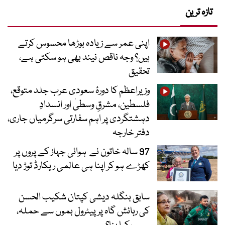
تازہ ترین
اپنی عمر سے زیادہ بوڑھا محسوس کرتے
ہیں؟ وجہ ناقص نیند بھی ہو سکتی ہے،
تحقیق
وزیراعظم کا دورۂ سعودی عرب جلد متوقع،
فلسطین، مشرقِ وسطیٰ اور انسدادِ
دہشتگردی پر اہم سفارتی سرگرمیاں جاری،
دفتر خارجہ
97 سالہ خاتون نے ہوائی جہاز کے پروں پر
کھڑے ہو کر اپنا ہی عالمی ریکارڈ توڑ دیا
سابق بنگلہ دیشی کپتان شکیب الحسن
کی رہائش گاہ پر پیٹرول بموں سے حملہ،