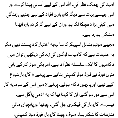
امید کی چمک نظر آئی۔ اللہ اس کے لیے آسانی پیدا کرے اور
اس جیسے بہت سے دیگر کاروباری افراد کے لیے جنہیں زندگی
میں کوئی بڑا دھچکا لگا ہو اور ان کے لیے گر کر دوبارہ اٹھنا
مشکل ہو رہا ہے۔
مجھے موٹیویشنل اسپیکر کا سا لہجہ اختیار کرنا پسند نہیں مگر
یہ حقیقت ہے کہ کامیاب لوگوں کی زندگی دیکھیں تو ان میں
ناکامیوں کا ایک سلسلہ نظر آتا ہے۔ امریکی موٹر کار کے بانی
ہنری فورڈ نے فورڈ موٹر کمپنی بنانے سے پہلے 5 کاروبار شروع
کیے تھے، اور پانچوں ناکام ہوئے۔ پہلے 2 میں اس کے سرمایہ کار
اس سے دور ہو گئے، ان کا کہنا تھا کہ یہ آدمی پاگل ہے۔
تیسرے کاروبار کی فیکٹری جل گئی۔ چوتھا اور پانچواں مالی
تنازعات کا شکار ہوا۔ صرف چھٹا کاروبار، فورڈ موٹر کمپنی،