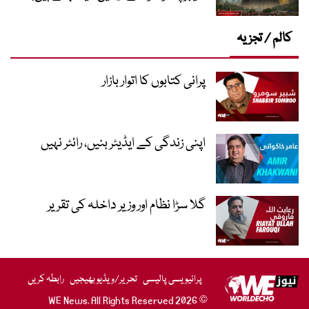
کالم / تجزیہ
پرانی کتابوں کا اتوار بازار
اپنی زندگی کے ایڈیٹر بنیں، رائٹر نہیں
گلا سڑا نظام اور وزیر داخلہ کی تقریر
پرائیویسی پالیسی
تحریر/ویڈیو بھیجیں
رابطہ کریں
© 2026 WE News. All Rights Reserved