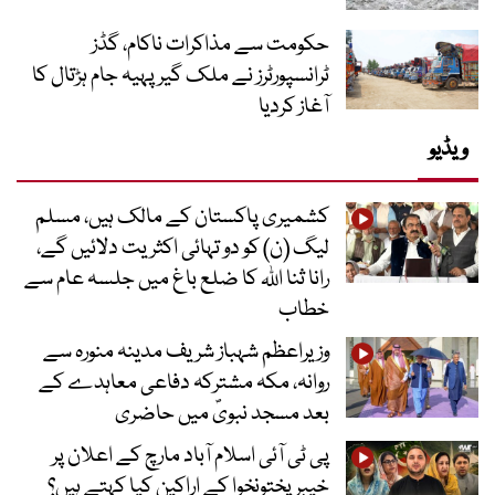
حکومت سے مذاکرات ناکام، گڈز
ٹرانسپورٹرز نے ملک گیر پہیہ جام ہڑتال کا
آغاز کردیا
ویڈیو
کشمیری پاکستان کے مالک ہیں، مسلم
لیگ (ن) کو دو تہائی اکثریت دلائیں گے،
رانا ثنا اللہ کا ضلع باغ میں جلسہ عام سے
خطاب
وزیراعظم شہباز شریف مدینہ منورہ سے
روانہ، مکہ مشترکہ دفاعی معاہدے کے
بعد مسجد نبویؐ میں حاضری
پی ٹی آئی اسلام آباد مارچ کے اعلان پر
خیبر پختونخوا کے اراکین کیا کہتے ہیں؟