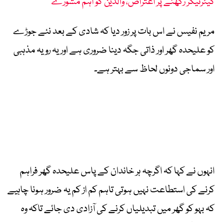
کیئرٹیکر رکھنے پر اعتراض، والدین کو اہم مشورے
مریم نفیس نے اس بات پر زور دیا کہ شادی کے بعد نئے جوڑے
کو علیحدہ گھر اور ذاتی جگہ دینا ضروری ہے اور یہ رویہ مذہبی
اور سماجی دونوں لحاظ سے بہتر ہے۔
انہوں نے کہا کہ اگرچہ ہر خاندان کے پاس علیحدہ گھر فراہم
کرنے کی استطاعت نہیں ہوتی تاہم کم از کم یہ ضرور ہونا چاہیے
کہ بہو کو گھر میں تبدیلیاں کرنے کی آزادی دی جائے تاکہ وہ