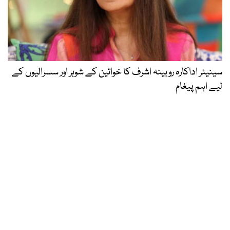
سینیئر اداکارہ روبینہ اشرف کا خواتین کے شوہر اور سسرالیوں کے
لیے اہم پیغام