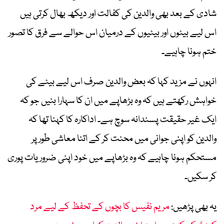
شادی کے بعد بھی والدین کی کفالت اور دیکھ بھال کرتی ہیں
اس لیے بیٹوں اور بیٹیوں کے درمیان اس حوالے سے فرق کا تصور
ختم ہونا چاہیے۔
انہوں نے مزید کہا کہ بعض والدین صرف اس لیے بیٹے کی
خواہش رکھتے ہیں کہ وہ بڑھاپے میں ان کا سہارا بنیں جو کہ
ایک غیر حقیقت پسندانہ سوچ ہے۔ اداکارہ کا کہنا تھا کہ
والدین کو اپنی جوانی میں محنت کر کے اتنا معاشی طور پر
مستحکم ہونا چاہیے کہ وہ بڑھاپے میں خود اپنی ضروریات پوری
کر سکیں۔
یہ بھی پڑھیں:
مریم نفیس کا بچوں کے تحفظ کے لیے مرد