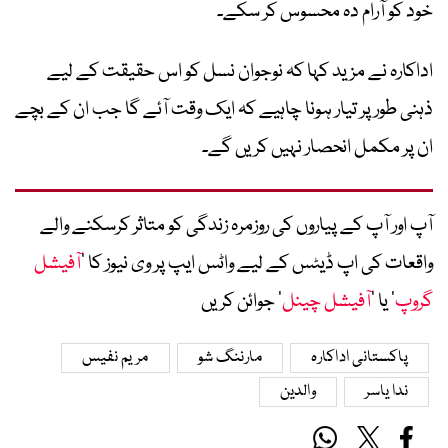
خود کو آرام دہ محسوس کر سکے۔
اداکارہ نے مزید کہا کہ نوجوان نسل کو اس حقیقت کے لیے
ذہنی طور پر تیار ہونا چاہیے کہ ایک وقت آئے گا جب ان کے بچے
ان پر مکمل انحصار نہیں کریں گے۔
آپ اور آپ کے پیاروں کی روزمرہ زندگی کو متاثر کرسکنے والے
واقعات کی اپ ڈیٹس کے لیے واٹس ایپ پر وی نیوز کا ’
آفیشل
گروپ
‘ یا ’
آفیشل چینل
‘ جوائن کریں
پاکستانی اداکارہ
مارننگ شو
مریم نفیس
ندا یاسر
والدین