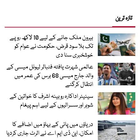
تازہ ترین
بیرون ملک جانے کے لیے 10 لاکھ روپے
تک بلا سود قرض، حکومت نے عوام کو
خوشخبری سنا دی
عالمی شہرت یافتہ فٹبالر لیونل میسی کے
والد جارج میسی 68 برس کی عمر میں
انتقال کرگئے
سینیئر اداکارہ روبینہ اشرف کا خواتین کے
شوہر اور سسرالیوں کے لیے اہم پیغام
دریاؤں میں پانی کے بہاؤ میں اضافے کا
امکان، این ڈی ایم اے نے الرٹ جاری کردیا