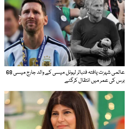
عالمی شہرت یافتہ فٹبالر لیونل میسی کے والد جارج میسی 68
برس کی عمر میں انتقال کرگئے