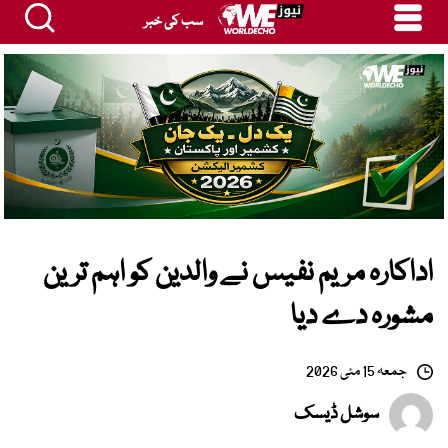
سب کی خبر
اداکارہ مریم نفیس نے والدین کو اہم ترین
مشورہ دے دیا
جمعہ 15 مئی 2026
سوشل ڈیسک