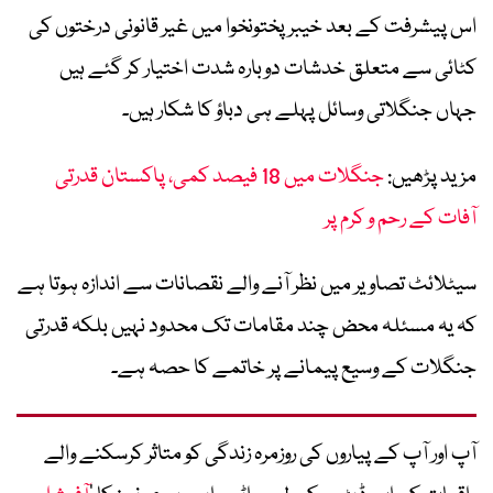
اس پیشرفت کے بعد خیبر پختونخوا میں غیر قانونی درختوں کی
کٹائی سے متعلق خدشات دوبارہ شدت اختیار کر گئے ہیں
جہاں جنگلاتی وسائل پہلے ہی دباؤ کا شکار ہیں۔
مزید پڑھیں:
جنگلات میں 18 فیصد کمی، پاکستان قدرتی
آفات کے رحم و کرم پر
سیٹلائٹ تصاویر میں نظر آنے والے نقصانات سے اندازہ ہوتا ہے
کہ یہ مسئلہ محض چند مقامات تک محدود نہیں بلکہ قدرتی
جنگلات کے وسیع پیمانے پر خاتمے کا حصہ ہے۔
آپ اور آپ کے پیاروں کی روزمرہ زندگی کو متاثر کرسکنے والے