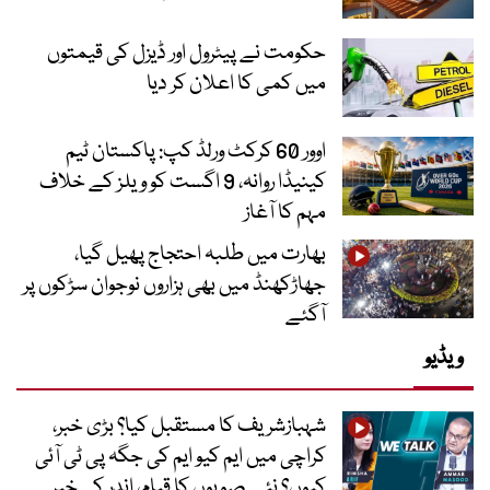
حکومت نے پیٹرول اور ڈیزل کی قیمتوں
میں کمی کا اعلان کر دیا
اوور 60 کرکٹ ورلڈ کپ: پاکستان ٹیم
کینیڈا روانہ، 9 اگست کو ویلز کے خلاف
مہم کا آغاز
بھارت میں طلبہ احتجاج پھیل گیا،
جھاڑکھنڈ میں بھی ہزاروں نوجوان سڑکوں پر
آگئے
ویڈیو
شہبازشریف کا مستقبل کیا؟ بڑی خبر،
کراچی میں ایم کیو ایم کی جگہ پی ٹی آئی
کیوں؟ نئے صوبوں کا قیام، اندر کی خبر