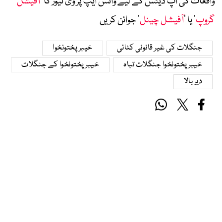
واقعات کی اپ ڈیٹس کے لیے واٹس ایپ پر وی نیوز کا ’
آفیشل
گروپ
‘ یا ’
آفیشل چینل
‘ جوائن کریں
جنگلات کی غیر قانونی کٹائی
خیبر پختونخوا
خیبر پختونخوا جنگلات تباہ
خیبر پختونخوا کے جنگلات
دیر بالا