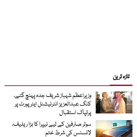
تازہ ترین
وزیراعظم شہباز شریف جدہ پہنچ گئے،
کنگ عبدالعزیز انٹرنیشنل ایئر پورٹ پر
پرتپاک استقبال
سولر صارفین کے لیے نیپرا کا بڑا ریلیف،
لائسنس کی شرط ختم