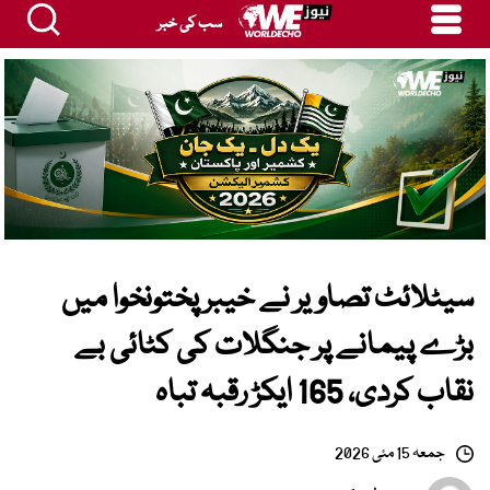
سب کی خبر
سیٹلائٹ تصاویر نے خیبر پختونخوا میں
بڑے پیمانے پر جنگلات کی کٹائی بے
نقاب کردی، 165 ایکڑ رقبہ تباہ
جمعہ 15 مئی 2026