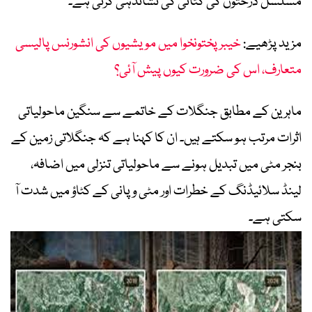
مسلسل درختوں کی کٹائی کی نشاندہی کرتی ہے۔
مزید پڑھیے:
خیبرپختونخوا میں مویشیوں کی انشورنس پالیسی
متعارف، اس کی ضرورت کیوں پیش آئی؟
ماہرین کے مطابق جنگلات کے خاتمے سے سنگین ماحولیاتی
اثرات مرتب ہو سکتے ہیں۔ ان کا کہنا ہے کہ جنگلاتی زمین کے
بنجر مٹی میں تبدیل ہونے سے ماحولیاتی تنزلی میں اضافہ،
لینڈ سلائیڈنگ کے خطرات اور مٹی و پانی کے کٹاؤ میں شدت آ
سکتی ہے۔