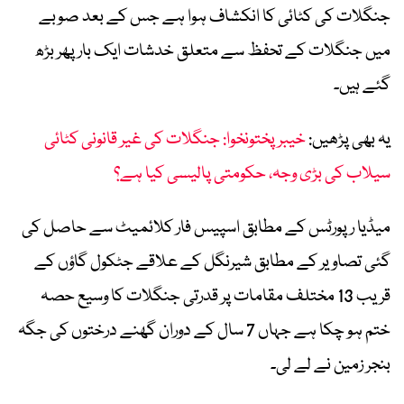
جنگلات کی کٹائی کا انکشاف ہوا ہے جس کے بعد صوبے
میں جنگلات کے تحفظ سے متعلق خدشات ایک بار پھر بڑھ
گئے ہیں۔
یہ بھی پڑھیں:
خیبرپختونخوا: جنگلات کی غیر قانونی کٹائی
سیلاب کی بڑی وجہ، حکومتی پالیسی کیا ہے؟
میڈیا رپورٹس کے مطابق اسپیس فار کلائمیٹ سے حاصل کی
گئی تصاویر کے مطابق شیرنگل کے علاقے جٹکول گاؤں کے
قریب 13 مختلف مقامات پر قدرتی جنگلات کا وسیع حصہ
ختم ہو چکا ہے جہاں 7 سال کے دوران گھنے درختوں کی جگہ
بنجر زمین نے لے لی۔