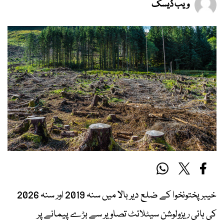
ویب ڈیسک
خیبر پختونخوا کے ضلع دیر بالا میں سنہ 2019 اور سنہ 2026
کی ہائی ریزولوشن سیٹلائٹ تصاویر سے بڑے پیمانے پر