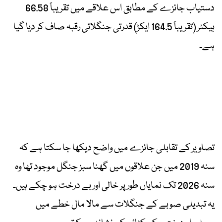
دستیاب جائزے کے مطابق اس علاقے میں تقریباً 66.58
ہیکٹر (تقریباً 164.5 ایکڑ) قدرتی جنگلاتی رقبہ صاف کر دیا گیا
ہے۔
تصاویر کے تقابلی جائزے میں واضح دیکھا جا سکتا ہے کہ
سنہ 2019 میں جن علاقوں میں گھنا سبز جنگل موجود تھا وہ
سنہ 2026 تک نمایاں طور پر خالی اور بے درخت ہو چکے ہیں۔
یہ تبدیلی صوبے کے جنگلات سے مالا مال خطے میں