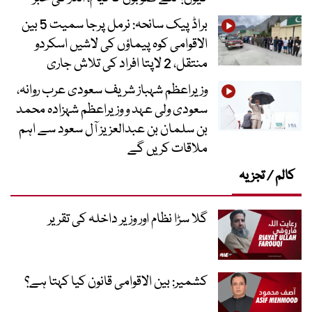
براڈ پیک سانحہ: نرمل پرجا سمیت 5 بین
الاقوامی کوہ پیماؤں کی لاشیں اسکردو
منتقل، 2 لاپتا افراد کی تلاش جاری
وزیراعظم شہباز شریف سعودی عرب روانہ،
سعودی ولی عہد و وزیراعظم شہزادہ محمد
بن سلمان بن عبدالعزیز آل سعود سے اہم
ملاقات کریں گے
کالم / تجزیہ
گلا سڑا نظام اور وزیر داخلہ کی تقریر
کشمیر: بین الاقوامی قانون کیا کہتا ہے؟