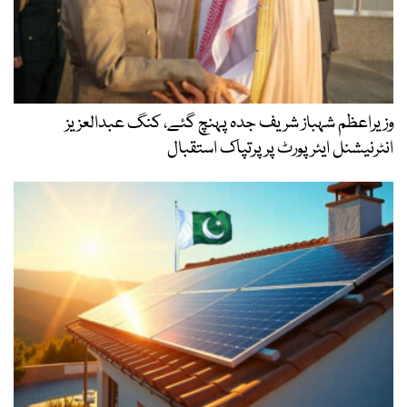
وزیراعظم شہباز شریف جدہ پہنچ گئے، کنگ عبدالعزیز
انٹرنیشنل ایئر پورٹ پر پرتپاک استقبال