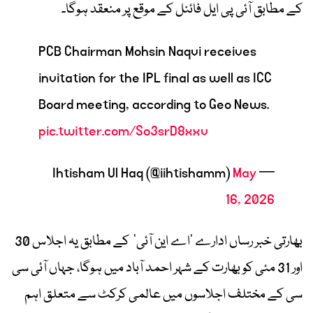
کے مطابق آئی پی ایل فائنل کے موقع پر منعقد ہوگا۔
PCB Chairman Mohsin Naqvi receives
invitation for the IPL final as well as ICC
Board meeting, according to Geo News.
pic.twitter.com/So3srD8xxv
May
— Ihtisham Ul Haq (@iihtishamm)
16, 2026
بھارتی خبر رساں ادارے ’اے این آئی‘ کے مطابق یہ اجلاس 30
اور 31 مئی کو بھارت کے شہر احمد آباد میں ہوگا، جہاں آئی سی
سی کے مختلف اجلاسوں میں عالمی کرکٹ سے متعلق اہم