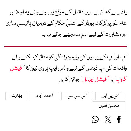
یاد رہے کہ آئی پی ایل فائنل کے موقع پر ہونے والے یہ اجلاس
عام طور پر کرکٹ بورڈز کے اعلیٰ حکام کے درمیان پالیسی سازی
اور مشاورت کے لیے اہم سمجھے جاتے ہیں۔
آپ اور آپ کے پیاروں کی روزمرہ زندگی کو متاثر کرسکنے والے
واقعات کی اپ ڈیٹس کے لیے واٹس ایپ پر وی نیوز کا ’
آفیشل
گروپ
‘ یا ’
آفیشل چینل
‘ جوائن کریں
آئی پی ایل
آئی سی سی
احمد آباد
بھارت
محسن نقوی