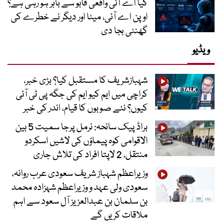
کیا اے آئی واقعی قابو سے باہر ہو رہی ہے؟
اوپن اے آئی، میٹا اور دیگر نے خطرے کی
گھنٹی بجا دی
ویڈیو
شہبازشریف کا مستقبل کیا؟ بڑی خبر،
کراچی میں ایم کیو ایم کی جگہ پی ٹی آئی
کیوں؟ نئے صوبوں کا قیام، اندر کی خبر
براڈ پیک سانحہ: نرمل پرجا سمیت 5 بین
الاقوامی کوہ پیماؤں کی لاشیں اسکردو
منتقل، 2 لاپتا افراد کی تلاش جاری
وزیراعظم شہباز شریف سعودی عرب روانہ،
سعودی ولی عہد و وزیراعظم شہزادہ محمد
بن سلمان بن عبدالعزیز آل سعود سے اہم
ملاقات کریں گے