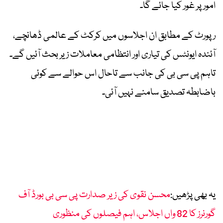
امور پر غور کیا جائے گا۔
رپورٹ کے مطابق ان اجلاسوں میں کرکٹ کے عالمی ڈھانچے،
آئندہ ایونٹس کی تیاری اور انتظامی معاملات زیر بحث آئیں گے۔
تاہم پی سی بی کی جانب سے تاحال اس حوالے سے کوئی
باضابطہ تصدیق سامنے نہیں آئی۔
یہ بھی پڑھیں:
محسن نقوی کی زیر صدارت پی سی بی بورڈ آف
گورنرز کا 82 واں اجلاس، اہم فیصلوں کی منظوری