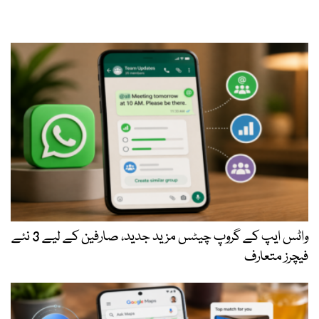
واٹس ایپ کے گروپ چیٹس مزید جدید، صارفین کے لیے 3 نئے
فیچرز متعارف