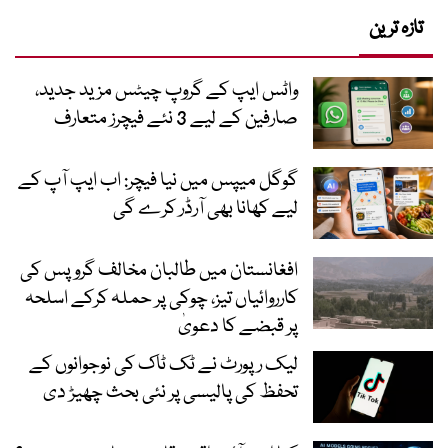
تازہ ترین
واٹس ایپ کے گروپ چیٹس مزید جدید،
صارفین کے لیے 3 نئے فیچرز متعارف
گوگل میپس میں نیا فیچر: اب ایپ آپ کے
لیے کھانا بھی آرڈر کرے گی
افغانستان میں طالبان مخالف گروپس کی
کارروائیاں تیز، چوکی پر حملہ کرکے اسلحہ
پر قبضے کا دعویٰ
لیک رپورٹ نے ٹک ٹاک کی نوجوانوں کے
تحفظ کی پالیسی پر نئی بحث چھیڑ دی