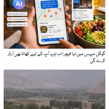
گوگل میپس میں نیا فیچر: اب ایپ آپ کے لیے کھانا بھی آرڈر
کرے گی