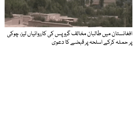
افغانستان میں طالبان مخالف گروپس کی کارروائیاں تیز، چوکی
پر حملہ کرکے اسلحہ پر قبضے کا دعویٰ