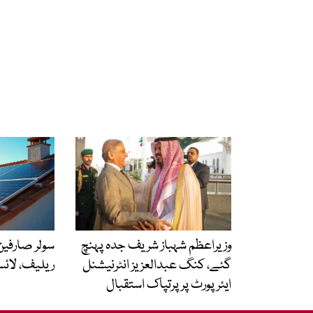
وزیراعظم شہباز شریف جدہ پہنچ
سولر صارفین 
گئے، کنگ عبدالعزیز انٹرنیشنل
ریلیف، لائ
ایئر پورٹ پر پرتپاک استقبال