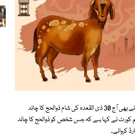
دوسری جانب سعودی عرب کی سپریم کورٹ نے بھی آج 30 ذی القعدہ کی شام ذوالحج کا چاند
 کورٹ نے کہا ہے کہ جس شخص کو ذوالحج کا چاند
رڈ کروائے۔