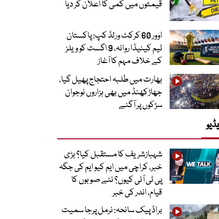
قیمتوں میں کمی کا اعلان کر دیا
اوور 60 کرکٹ ورلڈ کپ: پاکستان
ٹیم کینیڈا روانہ، 9 اگست کو ویلز
کے خلاف مہم کا آغاز
بھارت میں طلبہ احتجاج پھیل گیا،
جھاڑکھنڈ میں بھی ہزاروں نوجوان
سڑکوں پر آگئے
ڈیو
شہبازشریف کا مستقبل کیا؟ بڑی
خبر، کراچی میں ایم کیو ایم کی جگہ
پی ٹی آئی کیوں؟ نئے صوبوں کا
قیام، اندر کی خبر
براڈ پیک سانحہ: نرمل پرجا سمیت