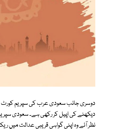
دیکھنے کی اپیل کر رکھی ہے۔ سعودی سپریم
نظر آئے وہ اپنی گواہی قریبی عدالت میں ریکا