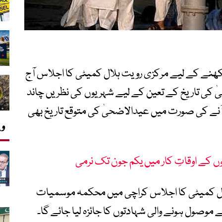
14 ہجری کا چاند دیکھنے کے لیے مرکزی رویت ہلال کمیٹی کا اجلاس آج
 کی تاریخ کے تعین کے لیے شہریوں کی نظریں چاند
نہ آنے کی صورت میں عیدالاضحیٰ کی متوقع تاریخ بھی
وی
وں کے اوقاتِ کار میں یکم جون تک نرمی
لال کمیٹی کا اجلاس کراچی میں محکمہ موسمیات
وصول ہونے والی شہادتوں کا جائزہ لیا جائے گا۔