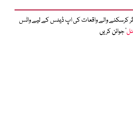
متاثر کرسکنے والے واقعات کی اپ ڈیٹس کے لیے واٹس
نل
‘ جوائن کریں