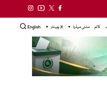
کالم
ملٹی میڈیا
X چینلز
English