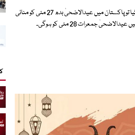
حکام کے مطابق اگر آج ذوالحج کا چاند نظر آ گیا تو پاکستان میں عیدالاضحیٰ بدھ 27 مئی کو منائی
ضحیٰ جمعرات 28 مئی کو ہوگی۔
کا