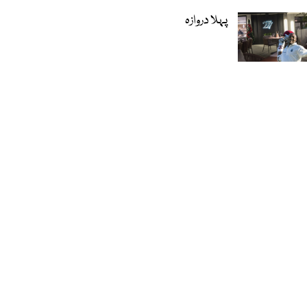
پہلا دروازہ