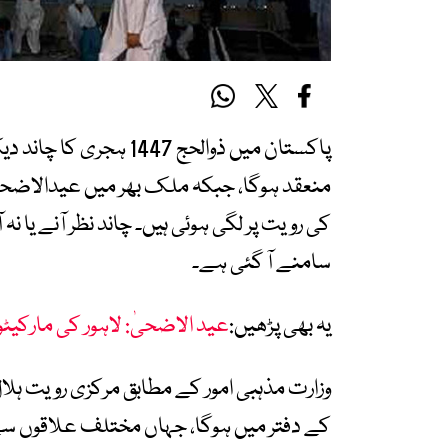
پاکستان میں ذوالحج 47
منعقد ہوگا، جبکہ ملک بھر میں عیدالاضحیٰ
کی رویت پر لگی ہوئی ہیں۔ چاند نظر آنے یا 
سامنے آ گئی ہے۔
یہ بھی پڑھیں:
عید الاضحیٰ: لاہور کی مارکیٹ
وزارت مذہبی امور کے مطابق مرکزی رویت ہ
کے دفتر میں ہوگا، جہاں مختلف علاقوں سے م