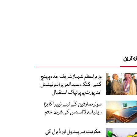
زہ ترین
وزیراعظم شہباز شریف جدہ پہنچ
گئے، کنگ عبدالعزیز انٹرنیشنل
ایئر پورٹ پر پرتپاک استقبال
سولر صارفین کے لیے نیپرا کا بڑا
ریلیف، لائسنس کی شرط ختم
حکومت نے پیٹرول اور ڈیزل کی