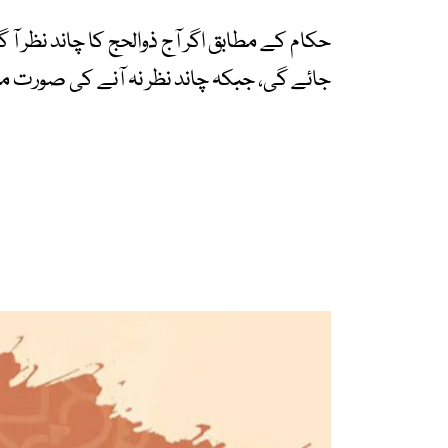
جائے گی، جبکہ چاند نظر نہ آنے کی صورت میں عیدالا