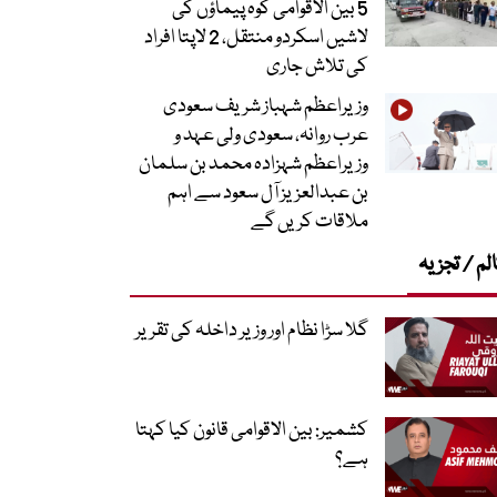
5 بین الاقوامی کوہ پیماؤں کی
لاشیں اسکردو منتقل، 2 لاپتا افراد
کی تلاش جاری
وزیراعظم شہباز شریف سعودی
عرب روانہ، سعودی ولی عہد و
وزیراعظم شہزادہ محمد بن سلمان
بن عبدالعزیز آل سعود سے اہم
ملاقات کریں گے
لم / تجزیہ
گلا سڑا نظام اور وزیر داخلہ کی تقریر
کشمیر: بین الاقوامی قانون کیا کہتا
ہے؟