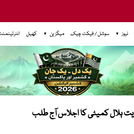
نیوز
سوشل / فیکٹ چیک
میگزین
کھیل
انٹرٹینمنٹ
ویت ہلال کمیٹی کا اجلاس آج طلب