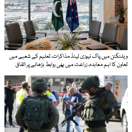
ویلنگٹن میں پاک نیوزی لینڈ مذاکرات، تعلیم کے شعبے میں
تعاون کا اہم معاہدہ، زراعت میں بھی روابط بڑھانے پر اتفاق