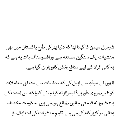
شرجیل میمن کا کہنا تھا کہ دنیا بھر کی طرح پاکستان میں بھی
منشیات ایک سنگین مسئلہ ہے اور افسوسناک بات یہ ہے کہ
یہ کئی افراد کے لیے منافع بخش کاروبار بن گیا ہے۔
انہوں نے میڈیا سے اپیل کی کہ منشیات سے متعلق معاملات
کو غیر ضروری طور پر گلیمرائز نہ کیا جائے کیونکہ اس لعنت کے
باعث روزانہ قیمتی جانیں ضائع ہو رہی ہیں۔ حکومت مختلف
بحالی مراکز پر کام کر رہی ہے، تاہم منشیات کی لت ایک بڑا