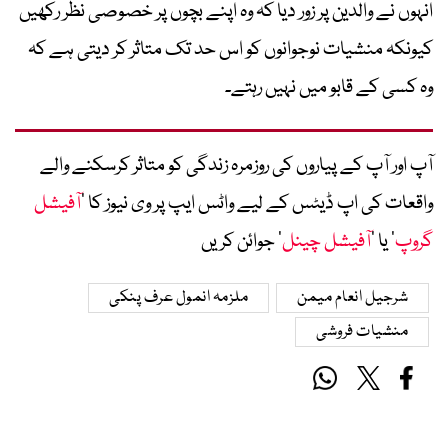
انہوں نے والدین پر زور دیا کہ وہ اپنے بچوں پر خصوصی نظر رکھیں
کیونکہ منشیات نوجوانوں کو اس حد تک متاثر کر دیتی ہے کہ
وہ کسی کے قابو میں نہیں رہتے۔
آپ اور آپ کے پیاروں کی روزمرہ زندگی کو متاثر کرسکنے والے
واقعات کی اپ ڈیٹس کے لیے واٹس ایپ پر وی نیوز کا ’
آفیشل
گروپ
‘ یا ’
آفیشل چینل
‘ جوائن کریں
شرجیل انعام میمن
ملزمہ انمول عرف پنکی
منشیات فروشی