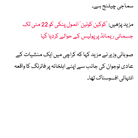
سماجی چیلنج ہے۔
مزید پڑھیں:
’کوکین کوئین‘ انمول پنکی کو 22 مئی تک
جسمانی ریمانڈ پر پولیس کے حوالے کردیا گیا
صوبائی وزیر نے مزید کہا کہ کراچی میں ایک منشیات کے
عادی نوجوان کی جانب سے اپنے اہلخانہ پر فائرنگ کا واقعہ
انتہائی افسوسناک تھا۔