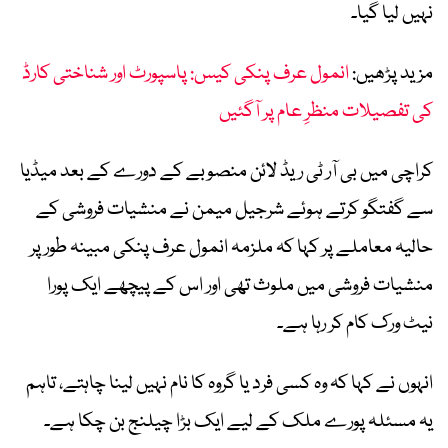
نہیں لیا گیا۔
مزید پڑھیں:
انمول عرف پنکی کیس: پاسپورٹ اور شناختی کارڈ
کی تفصیلات منظرِ عام پر آگئیں
کراچی میں بی آر ٹی ریڈ لائن منصوبے کے دورے کے بعد میڈیا
سے گفتگو کرتے ہوئے شرجیل میمن نے منشیات فروشی کے
حالیہ معاملے پر کہا کہ ملزمہ انمول عرف پنکی مبینہ طور پر
منشیات فروشی میں ملوث تھی اور اس کے پیچھے ایک پورا
نیٹ ورک کام کر رہا ہے۔
انہوں نے کہا کہ وہ کسی فرد یا گروہ کا نام نہیں لینا چاہتے، تاہم
یہ مسئلہ پورے ملک کے لیے ایک بڑا چیلنج بن چکا ہے۔