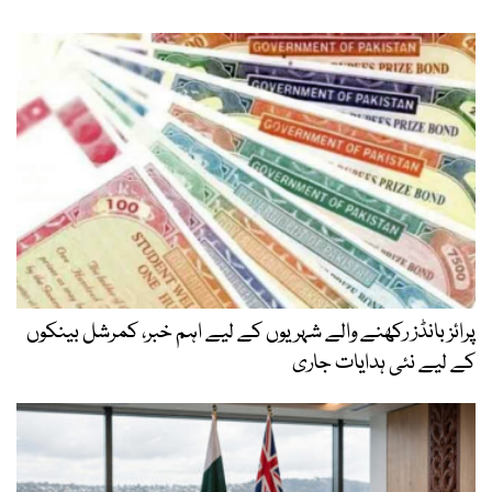
پرائز بانڈز رکھنے والے شہریوں کے لیے اہم خبر، کمرشل بینکوں
کے لیے نئی ہدایات جاری