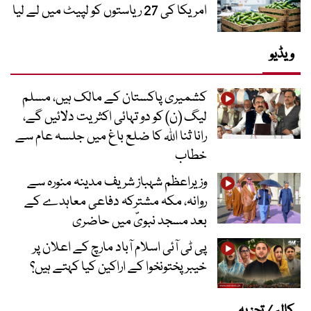
امریکا کی 27 ریاستوں کو لپیٹ میں لے لیا
ویڈیو
کشمیری پاکستان کے مالک ہیں، مسلم
لیگ (ن) کو دو تہائی اکثریت دلائیں گے،
رانا ثنا اللہ کا ضلع باغ میں جلسہ عام سے
خطاب
وزیراعظم شہباز شریف مدینہ منورہ سے
روانہ، مکہ مشترکہ دفاعی معاہدے کے
بعد مسجد نبویؐ میں حاضری
پی ٹی آئی اسلام آباد مارچ کے اعلان پر
خیبر پختونخوا کے اراکین کیا کہتے ہیں؟