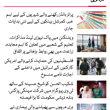
پرائز بانڈز رکھنے والے شہریوں کے لیے اہم
خبر، کمرشل بینکوں کے لیے نئی ہدایات
جاری
ویلنگٹن میں پاک نیوزی لینڈ مذاکرات،
تعلیم کے شعبے میں تعاون کا اہم معاہدہ،
زراعت میں بھی روابط بڑھانے پر اتفاق
فلسطینیوں کی حمایت کرنے والے امریکی
کارکنوں کے اسرائیل میں داخلے کے
اجازت نامے منسوخ
شکیب الحسن کو شیخ حسینہ کے ساتھ
ٹی وی پروگرام میں شرکت مہنگی پڑگئی،
بنلہ دیشی حکومت کا بڑا فیصلہ
ہری مرچوں سے پھیلنے والی بیماری نے