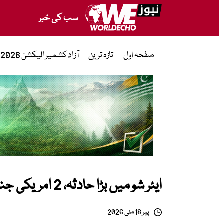
سب کی خبر
صفحہ اول
تازہ ترین
آزاد کشمیر الیکشن 2026
ایئر شو میں بڑا حادثہ، 2 امریکی جنگی طیارے گر کر تباہ
پیر 18 مئی 2026