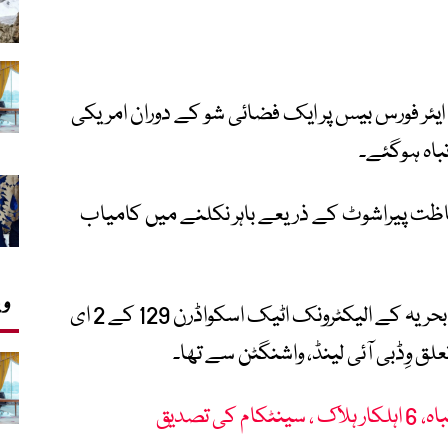
 ایئر فورس بیس پر ایک فضائی شو کے دوران امریکی
حفاظت پیراشوٹ کے ذریعے باہر نکلنے میں کامیاب
وی
امریکی حکام کے مطابق حادثے میں امریکی بحریہ کے الیکٹرونک اٹیک اسکواڈرن 129 کے 2 ای
ی تصدیق