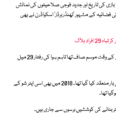
 بازی کی تاریخ اور جدید فوجی صلاحیتوں کی نمائش
فضائیہ کے مشہور ’تھنڈربرڈز‘ اسکواڈرن نے بھی
افراد ہلاک
امریکی محکمہ موسمیات کے مطابق حادثے کے وقت موسم صاف تھا تاہم ہوا کی رفتار 29 میل
یہ ’گن فائٹر اسکائیز‘ ایونٹ 2018 کے بعد پہلی بار منعقد کیا گیا تھا۔ 2018 میں بھی اسی ایئر شو کے
یا تھا۔
ر بنانے کی کوششیں برسوں سے جاری ہیں۔