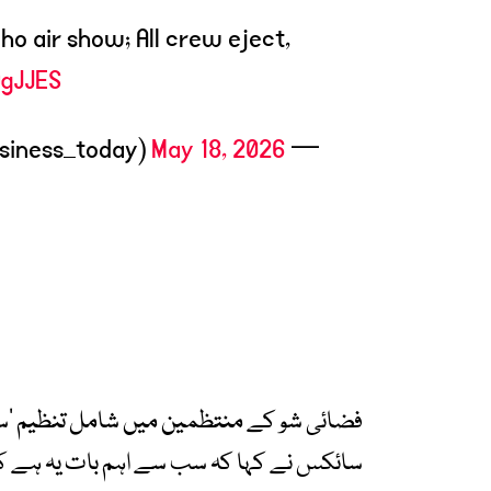
aho air show; All crew eject,
OgJJES
May 18, 2026
— Business Today (@business_today)
فضائی شو کے منتظمین میں شامل تنظیم ’سلو
سائکس نے کہا کہ سب سے اہم بات یہ ہے کہ 