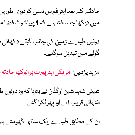
حادثے کے بعد ایئر فورس بیس کو فوری طور پر ل
میں دیکھا جا سکتا ہے کہ 4 پیراشوٹ فضا میں کھلے۔
دونوں طیارے زمین کی جانب گرتے دکھائی دی
گولے میں تبدیل ہوگئے۔
مزید پڑھیں:
امریکی ایئرپورٹ پر انوکھا حادثہ
عینی شاہد شین اوگڈن نے بتایا کہ وہ دونوں
انتہائی قریب آئے اور پھر ٹکرا گئے۔
ان کے مطابق طیارے ایک ساتھ گھومتے ہوئے