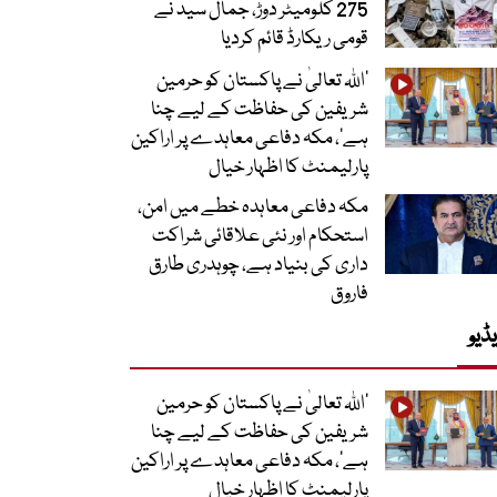
275 کلومیٹر دوڑ، جمال سید نے
قومی ریکارڈ قائم کردیا
’اللہ تعالیٰ نے پاکستان کو حرمین
شریفین کی حفاظت کے لیے چنا
ہے‘، مکہ دفاعی معاہدے پر اراکین
پارلیمنٹ کا اظہار خیال
مکہ دفاعی معاہدہ خطے میں امن،
استحکام اور نئی علاقائی شراکت
داری کی بنیاد ہے، چوہدری طارق
فاروق
ڈیو
’اللہ تعالیٰ نے پاکستان کو حرمین
شریفین کی حفاظت کے لیے چنا
ہے‘، مکہ دفاعی معاہدے پر اراکین
پارلیمنٹ کا اظہار خیال