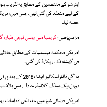
ایئر شو کے منتظمین کے مطابق یہ تقریب ہوا
کے لیے منعقد کی گئی تھی، جس میں امریکی 
حصہ لیا۔
مزید پڑھیں:
کریمیا میں روسی فوجی طیارہ گر کر تباہ 29 
فی گھنٹہ تک ریکارڈ کی گئی۔
دوران ایک ہینگ گلائیڈر حادثے میں ہلاک ہوگ
امریکی فضائی شوز میں حفاظتی اقدامات بہت