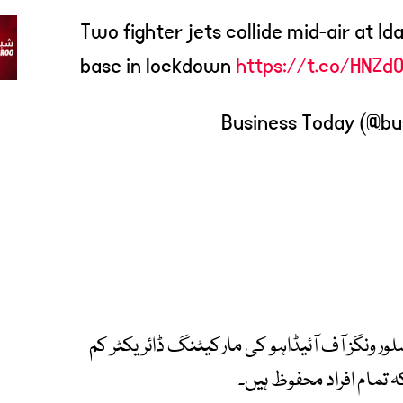
Two fighter jets collide mid-air at Id
base in lockdown
https://t.co/HNZd
ر ونگز آف آئیڈاہو کی مارکیٹنگ ڈائریکٹر کم
تمام افراد محفوظ ہیں۔