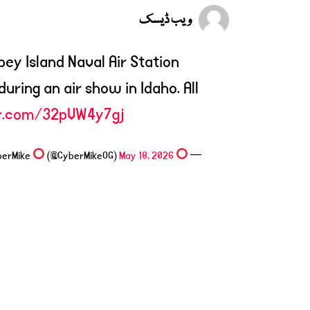
ویب ڈیسک
ey Island Naval Air Station
ring an air show in Idaho. All
er.com/32pVW4y7gj
(@CyberMikeOG)
May 18, 2026
CyberMike
—