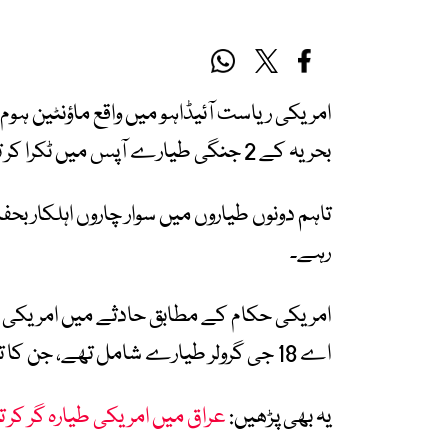
امریکی ریاست آئیڈاہو میں واقع ماؤنٹین ہوم
بحریہ کے 2 جنگی طیارے آپس میں ٹکرا کر تباہ ہوگئے۔
تاہم دونوں طیاروں میں سوار چاروں اہلکار ب
رہے۔
اے 18 جی گرولر طیارے شامل تھے، جن کا تعلق وِڈبی آئی لینڈ، واشنگٹن سے تھا۔
یہ بھی پڑھیں:
عراق میں امریکی طیارہ گر کر تباہ، 6 اہلکار ہلاک ، سینٹکام ک