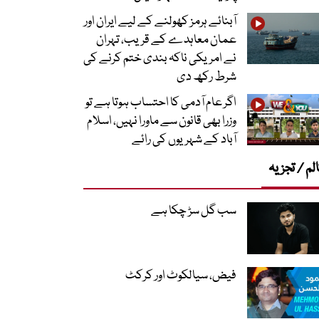
آبنائے ہرمز کھولنے کے لیے ایران اور
عمان معاہدے کے قریب، تہران
نے امریکی ناکہ بندی ختم کرنے کی
شرط رکھ دی
اگر عام آدمی کا احتساب ہوتا ہے تو
وزرا بھی قانون سے ماورا نہیں، اسلام
آباد کے شہریوں کی رائے
لم / تجزیہ
سب گل سڑ چکا ہے
فیض، سیالکوٹ اور کرکٹ