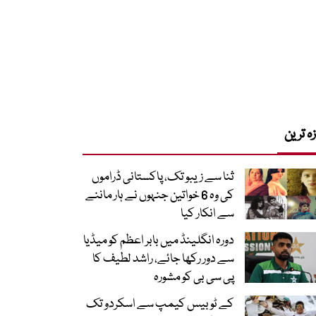
زہ ترین
ثنا سے زیبو تک، پاکستانی ڈراموں
کی وہ 6 خواتین جنہوں نے ہار ماننے
سے انکار کیا
دورہ انگلینڈ میں بابر اعظم کو میڈیا
سے دور رکھا جائے، راشد لطیف کا
پی سی بی کو مشورہ
کے ٹو بیس کیمپ سے اسکردو تک