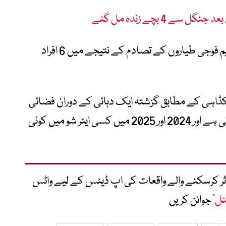
2022 میں ڈیلاس کے ایک ایئر شو میں 2 قدیم فوجی طیاروں کے تصادم کے نتیجے میں 6 افراد
کڈاہی کے مطابق گزشتہ ایک دہائی کے دوران فضائی
شوز میں حادثات کی شرح میں نمایاں کمی آئی ہے اور 2024 اور 2025 میں کسی ایئر شو میں کوئی
متاثر کرسکنے والے واقعات کی اپ ڈیٹس کے لیے واٹس
نل
‘ جوائن کریں