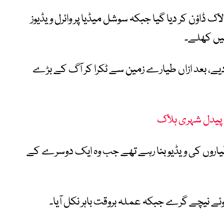
اک ڈاؤن کر دیا گیا جبکہ سوشل میڈیا پر وائرل ویڈیوز
ے، بعد ازاں طیارے زمین سے ٹکرا کر آگ کے بڑے
، پیدل شہری ہلاک
 طیاروں کی ویڈیو بنا رہے تھے جب وہ ایک دوسرے کے
 نیچے گرے جبکہ عملہ بروقت باہر نکل آیا۔