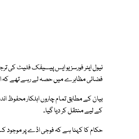
نیول ایئر فورسز یو ایس پیسیفک فلیٹ کی ترجم
فضائی مظاہرے میں حصہ لے رہے تھے کہ اسی
بیان کے مطابق تمام چاروں اہلکار محفوظ اندا
کے لیے منتقل کر دیا گیا۔
حکام کا کہنا ہے کہ فوجی اڈے پر موجود کسی