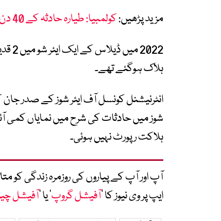
مزید پڑھیں:
کولمبیا: طیارہ حادثہ کے 40 دن بعد جنگل سے 4 بچے زندہ مل گئے
ہلاک ہوگئے تھے۔
انٹرنیشنل کونسل آف ایئر شوز کے صدر جان 
ہلاکت رپورٹ نہیں ہوئی۔
آپ اور آپ کے پیاروں کی روزمرہ زندگی کو 
ایپ پر وی نیوز کا ’
آفیشل گروپ
‘ یا ’
آفیشل چی