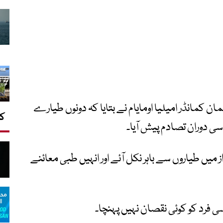
ان کمانڈر امیلیا اومایام نے بتایا کہ دونوں طیارے
کا
 دوران تصادم پیش آیا۔
ز میں طیاروں سے باہر نکل آئے اور انہیں طبی معائنے
 فرد کو کوئی نقصان نہیں پہنچا۔