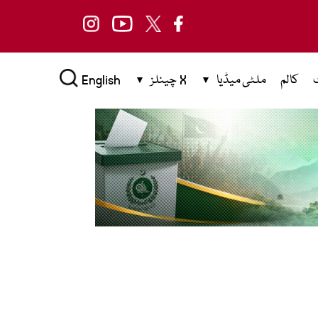
کالم
ملٹی میڈیا
X چینلز
English