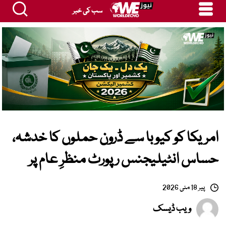
سب کی خبر
امریکا کو کیوبا سے ڈرون حملوں کا خدشہ،
حساس انٹیلیجنس رپورٹ منظرِ عام پر
پیر 18 مئی 2026
ویب ڈیسک