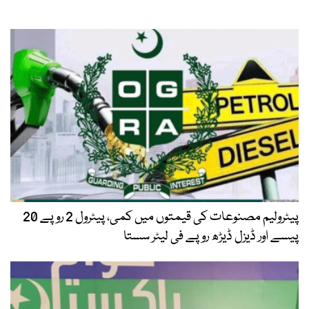
پیٹرولیم مصنوعات کی قیمتوں میں کمی، پیٹرول 2 روپے 20
پیسے اور ڈیزل ڈیڑھ روپے فی لیٹر سستا