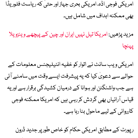
امریکی فوجی اڈہ، امریکی بحری جہاز اور حتیٰ کہ ریاست فلوریڈا
بھی ممکنہ اہداف میں شامل ہیں۔
مزید پڑھیں:
امریکا تیل نہیں ایران اور چین کے پیچھے وینزویلا
پہنچا
امریکی ویب سائٹ نے اتوار کو خفیہ انٹیلیجنس معلومات کے
حوالے سے دعویٰ کیا کہ یہ پیشرفت ایسے وقت میں سامنے آئی
ہے جب واشنگٹن اور ہوانا کے درمیان کشیدگی برقرار ہے اور یہ
قیاس آرائیاں بھی گردش کر رہی ہیں کہ امریکا ممکنہ فوجی
کارروائی کے لیے ماحول بنا رہا ہے۔
رپورٹ کے مطابق امریکی حکام کو خاص طور پر جدید ڈرون