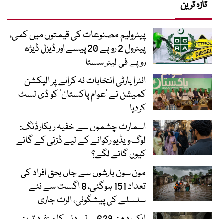
تازہ ترین
پیٹرولیم مصنوعات کی قیمتوں میں کمی،
پیٹرول 2 روپے 20 پیسے اور ڈیزل ڈیڑھ
روپے فی لیٹر سستا
انٹرا پارٹی انتخابات نہ کرانے پر الیکشن
کمیشن نے ’عوام پاکستان‘ کو ڈی لسٹ
کردیا
اسمارٹ چشموں سے خفیہ ریکارڈنگ:
لوگ ویڈیو رکوانے کے لیے ڈزنی کے گانے
کیوں گانے لگے؟
مون سون بارشوں سے جاں بحق افراد کی
تعداد 151 ہوگئی، 8 اگست سے نئے
سلسلے کی پیشگوئی، الرٹ جاری