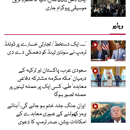
ایک دھن 639 سال، دنیا کا منفرد ترین
موسیقی پروگرام جاری
ویڈیو
’۔۔۔ ایک دستخط‘: تجارتی خسارے پر ڈونلڈ
ٹرمپ نے سوئٹزر لینڈ کو دھمکی دے دی
سعودی عرب، پاکستان اور ترکیہ کے
درمیان ’مکہ مکرمہ مشترکہ دفاعی
معاہدہ‘ طے، کسی ایک پر حملہ تینوں پر
حملہ تصور ہوگا
ایران جنگ جلد ختم ہو جائے گی، آبنائے
ہرمز کھولنے کے عبوری معاہدے کے
امکانات روشن، صدر ٹرمپ کا دعویٰ