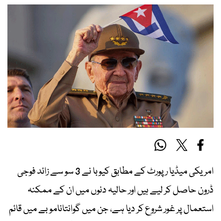
امریکی میڈیا رپورٹ کے مطابق کیوبا نے 3 سو سے زائد فوجی
ڈرون حاصل کر لیے ہیں اور حالیہ دنوں میں ان کے ممکنہ
استعمال پر غور شروع کر دیا ہے، جن میں گوانتانامو بے میں قائم