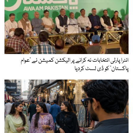
انٹرا پارٹی انتخابات نہ کرانے پر الیکشن کمیشن نے ’عوام
پاکستان‘ کو ڈی لسٹ کردیا