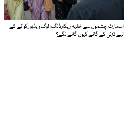
اسمارٹ چشموں سے خفیہ ریکارڈنگ: لوگ ویڈیو رکوانے کے
لیے ڈزنی کے گانے کیوں گانے لگے؟