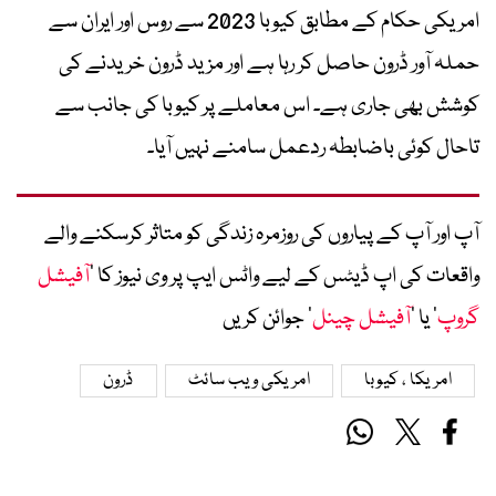
امریکی حکام کے مطابق کیوبا 2023 سے روس اور ایران سے
حملہ آور ڈرون حاصل کر رہا ہے اور مزید ڈرون خریدنے کی
کوشش بھی جاری ہے۔ اس معاملے پر کیوبا کی جانب سے
تاحال کوئی باضابطہ ردعمل سامنے نہیں آیا۔
آپ اور آپ کے پیاروں کی روزمرہ زندگی کو متاثر کرسکنے والے
واقعات کی اپ ڈیٹس کے لیے واٹس ایپ پر وی نیوز کا ’
آفیشل
گروپ
‘ یا ’
آفیشل چینل
‘ جوائن کریں
امریکا ، کیوبا
امریکی ویب سائٹ
ڈرون