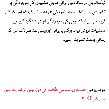
ٹیکنالوجی اور ہوانا میں ایرانی فوجی مشیروں کی موجودگی پر
تشویش ہے۔ ایک سینئر امریکی عہدیدار نے کہا کہ امریکا کے
قریب ایسی ٹیکنالوجی کی موجودگی اور دہشتگرد گروہوں،
منشیات فروش نیٹ ورکس، ایرانی اور روسی عناصر تک اس کی
رسائی باعثِ تشویش ہے۔
مزید پڑھیں:
عسکری، سیاسی طاقت کی دوڑ، چین اور امریکا میں
سے کون آگے؟