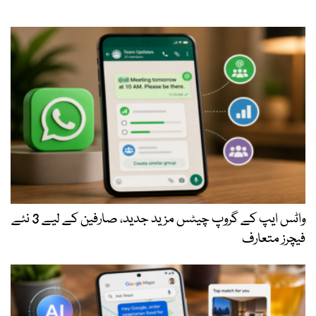
واٹس ایپ کے گروپ چیٹس مزید جدید، صارفین کے لیے 3 نئے
فیچرز متعارف