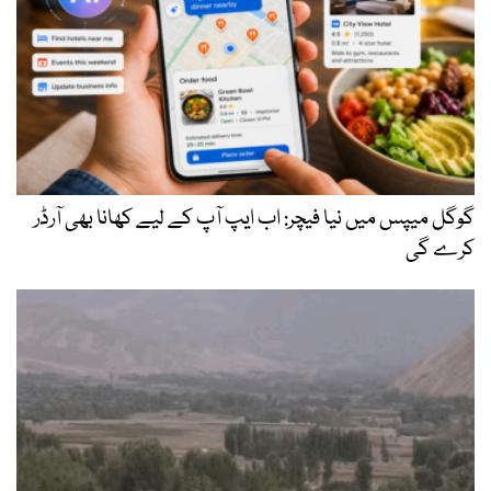
گوگل میپس میں نیا فیچر: اب ایپ آپ کے لیے کھانا بھی آرڈر
کرے گی