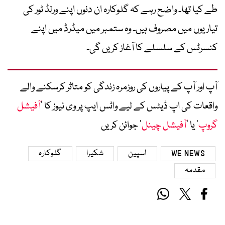
طے کیا تھا۔ واضح رہے کہ گلوکارہ ان دنوں اپنے ورلڈ ٹور کی
تیاریوں میں مصروف ہیں۔ وہ ستمبر میں میڈرڈ میں اپنے
کنسرٹس کے سلسلے کا آغاز کریں گی۔
آپ اور آپ کے پیاروں کی روزمرہ زندگی کو متاثر کرسکنے والے
واقعات کی اپ ڈیٹس کے لیے واٹس ایپ پر وی نیوز کا ’
آفیشل
گروپ
‘ یا ’
آفیشل چینل
‘ جوائن کریں
WE NEWS
اسپین
شکیرا
گلوکارہ
مقدمہ