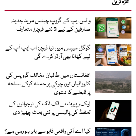
تازہ ترین
واٹس ایپ کے گروپ چیٹس مزید جدید،
صارفین کے لیے 3 نئے فیچرز متعارف
گوگل میپس میں نیا فیچر: اب ایپ آپ کے
لیے کھانا بھی آرڈر کرے گی
افغانستان میں طالبان مخالف گروپس کی
کارروائیاں تیز، چوکی پر حملہ کرکے اسلحہ
پر قبضے کا دعویٰ
لیک رپورٹ نے ٹک ٹاک کی نوجوانوں کے
تحفظ کی پالیسی پر نئی بحث چھیڑ دی
کیا اے آئی واقعی قابو سے باہر ہو رہی ہے؟