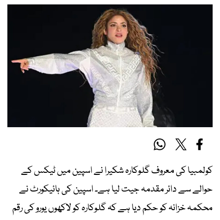
کولمبیا کی معروف گلوکارہ شکیرا نے اسپین میں ٹیکس کے
حوالے سے دائر مقدمہ جیت لیا ہے۔ اسپین کی ہائیکورٹ نے
محکمہ خزانہ کو حکم دیا ہے کہ گلوکارہ کو لاکھوں یورو کی رقم