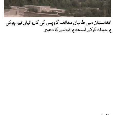
افغانستان میں طالبان مخالف گروپس کی کارروائیاں تیز، چوکی
پر حملہ کرکے اسلحہ پر قبضے کا دعویٰ