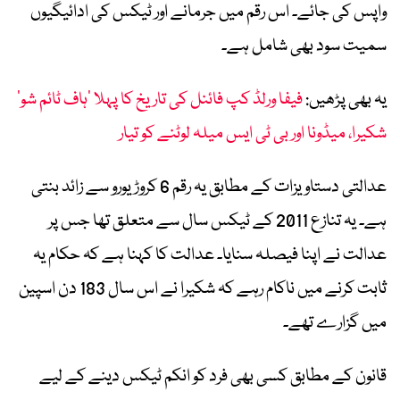
واپس کی جائے۔ اس رقم میں جرمانے اور ٹیکس کی ادائیگیوں
سمیت سود بھی شامل ہے۔
یہ بھی پڑھیں:
فیفا ورلڈ کپ فائنل کی تاریخ کا پہلا ’ہاف ٹائم شو‘
شکیرا، میڈونا اور بی ٹی ایس میلہ لوٹنے کو تیار
عدالتی دستاویزات کے مطابق یہ رقم 6 کروڑ یورو سے زائد بنتی
ہے۔ یہ تنازع 2011 کے ٹیکس سال سے متعلق تھا جس پر
عدالت نے اپنا فیصلہ سنایا۔ عدالت کا کہنا ہے کہ حکام یہ
ثابت کرنے میں ناکام رہے کہ شکیرا نے اس سال 183 دن اسپین
میں گزارے تھے۔
قانون کے مطابق کسی بھی فرد کو انکم ٹیکس دینے کے لیے