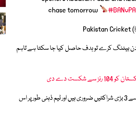
chase tomorrow
#BANvPA
ر گل کے مطابق اگر پاکستان مسلسل 2 دن بیٹنگ کرے تو ہدف حاصل کیا جا سکتا ہے تاہم
سے شکست دے دی
انہوں نے کہا کہ 437 رنز کے ہدف کے لیے 2 سے 3 بڑی شراکتیں ضروری ہیں اور ٹیم ذہنی طور پر اس