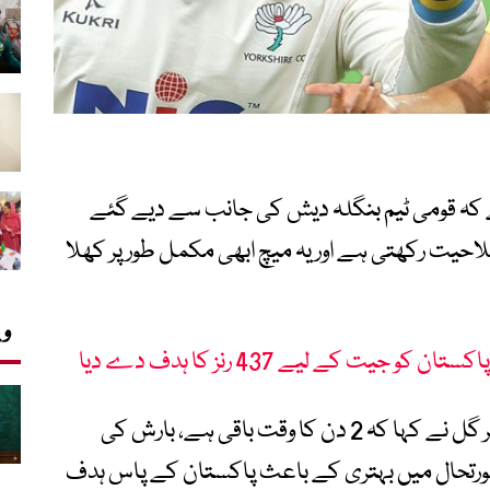
کہ قومی ٹیم بنگلہ دیش کی جانب سے دیے گئے
لاحیت رکھتی ہے اور یہ میچ ابھی مکمل طور پر کھلا
وی
یت کے لیے 437 رنز کا ہدف دے دیا
میچ کے بعد میڈیا سے گفتگو کرتے ہوئے عمر گل نے کہا کہ 2 دن کا وقت باقی ہے، بارش کی
ورتحال میں بہتری کے باعث پاکستان کے پاس ہدف