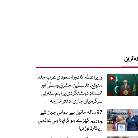
زہ ترین
وزیراعظم کا دورۂ سعودی عرب جلد
متوقع، فلسطین، مشرقِ وسطیٰ اور
انسدادِ دہشتگردی پر اہم سفارتی
سرگرمیاں جاری، دفتر خارجہ
97 سالہ خاتون نے ہوائی جہاز کے
پروں پر کھڑے ہو کر اپنا ہی عالمی
ریکارڈ توڑ دیا