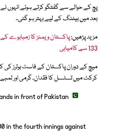
پچ کے حوالے سے گفتگو کرتے ہوئے انہوں نے کہ
بعد میں بیٹنگ کے لیے بہتر ہو گئی۔
مزید پڑھیں:
133 سے کامیابی
میچ کے دوران پاکستان کے فاسٹ بولرز کی کار
کرکٹ میں تسلسل کا فقدان، گرمی اور لمبے وق
nds in front of Pakistan
 in the fourth innings against