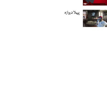
پہلا دروازہ