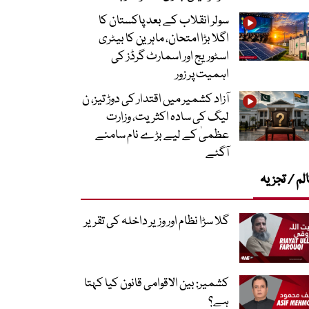
سولر انقلاب کے بعد پاکستان کا
اگلا بڑا امتحان، ماہرین کا بیٹری
اسٹوریج اور اسمارٹ گرڈز کی
اہمیت پر زور
آزاد کشمیر میں اقتدار کی دوڑ تیز، ن
لیگ کی سادہ اکثریت، وزارت
عظمیٰ کے لیے بڑے نام سامنے
آگئے
لم / تجزیہ
گلا سڑا نظام اور وزیر داخلہ کی تقریر
کشمیر: بین الاقوامی قانون کیا کہتا
ہے؟