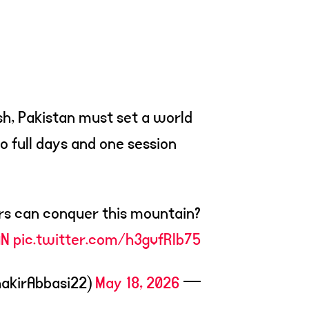
sh, Pakistan must set a world
o full days and one session
ers can conquer this mountain?
AN
pic.twitter.com/h3gvfRlb75
May 18, 2026
— Shakir Abbasi (@ShakirAbbasi22)