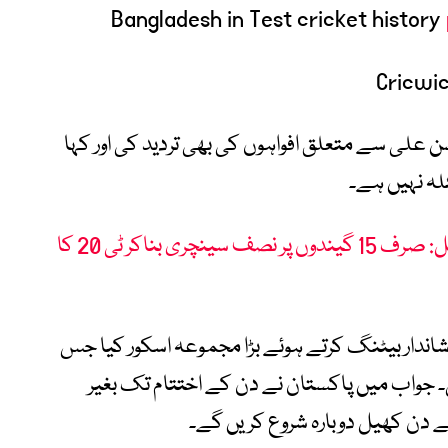
Bangladesh in Test cricket history
سن علی سے متعلق افواہوں کی بھی تردید کی اور کہا
لہ نہیں ہے۔
فاطمہ ثنا کا ایک اور سنگ میل: صرف 15 گیندوں پر نصف سینچری بناکر ٹی 20 کا
ندار بیٹنگ کرتے ہوئے بڑا مجموعہ اسکور کیا جس
نز کی اننگز کھیلی۔ جواب میں پاکستان نے دن کے اختتام تک بغیر