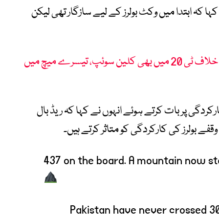
ا کہ ابتدا میں وکٹ بولرز کے لیے سازگار تھی لیکن
پاکستان ویمنز کا زمبابوے کے خلاف ٹی 20 میں بھی کلین سوئپ، تیسرے میچ میں
کردگی پر بات کرتے ہوئے انہوں نے کہا کہ ریڈ بال
فے بولرز کی کارکردگی کو متاثر کرتے ہیں۔
437 on the board. A mountain now sta
Pakistan have never crossed 300