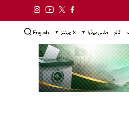
کالم
ملٹی میڈیا
X چینلز
English