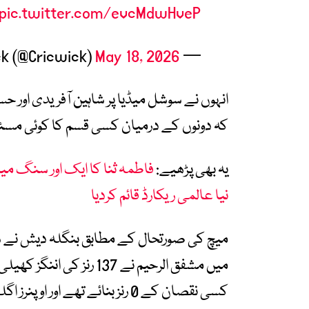
pic.twitter.com/evcMdwHveP
May 18, 2026
— Cricwick (@Cricwick)
انہوں نے سوشل میڈیا پر شاہین آفریدی اور ح
کہ دونوں کے درمیان کسی قسم کا کوئی مسئ
یہ بھی پڑھیے:
نیا عالمی ریکارڈ قائم کردیا
میچ کی صورتحال کے مطابق بنگلہ دیش نے شا
میں مشفق الرحیم نے 137 ر
کسی نقصان کے 0 رنز بنائے تھے اور اوپنرز اگلے دن کھیل دوبارہ شروع کریں گے۔