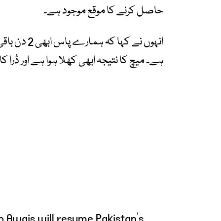
حاصل کرنے کا موقع موجود ہے۔
انہوں نے کہا
ہے۔ میچ کا نتیجہ ابھی کھلا ہوا ہے اور ڈرا کا
 Awais will resume Pakistan's