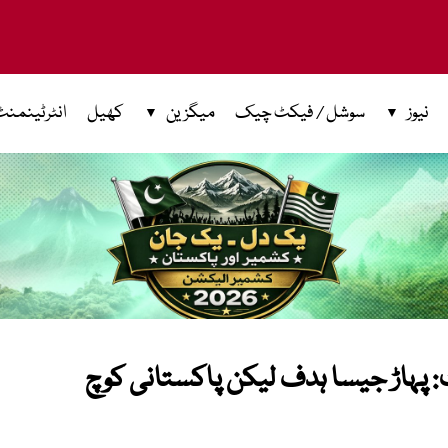
نیوز
سوشل / فیکٹ چیک
میگزین
کھیل
انٹرٹینمنٹ
پہاڑ جیسا ہدف لیکن پاکستانی کوچ