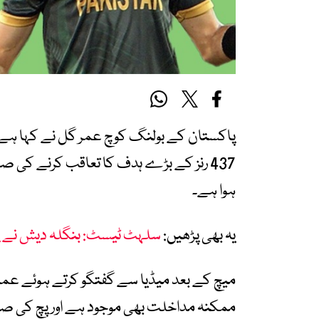
پاکستان کے بولنگ کوچ عمر گل نے کہا ہے 
437 رنز کے بڑے ہدف کا تعاقب کرنے کی ص
ہوا ہے۔
یہ بھی پڑھیں:
سلہٹ ٹیسٹ: بنگلہ دیش نے پاکستان کو ج
ممکنہ مداخلت بھی موجود ہے اور پچ کی ص