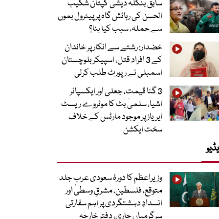
سابق بنگلہ دیشی کپتان شکیب
الحسن کی رہائش گاہ پر پیٹرول بموں
سے حملہ، سبب کیا بنا؟
خضدار: رشتے سے انکار پر خاندان
کے 3 افراد قتل، اسپیکر بلوچستان
اسمبلی نے رپورٹ طلب کرلی
3 گنا قیمت، جعلی اور ایکسپائر
اشیا، سلمیٰ بٹ کا موٹروے ریسٹ
ایریاز پر موجود مارٹس کے خلاف
سخت ایکشن
ڈیو
وزیراعظم کا دورۂ سعودی عرب جلد
متوقع، فلسطین، مشرقِ وسطیٰ اور
انسدادِ دہشتگردی پر اہم سفارتی
سرگرمیاں جاری، دفتر خارجہ