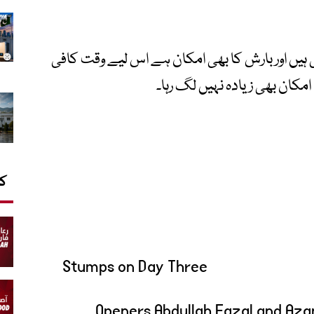
 کہ ہمارے پاس ابھی 2 دن باقی ہیں اور بارش کا بھی امکان ہے اس لیے وقت کافی
 امکان بھی زیادہ نہیں لگ رہا۔
کا
Stumps on Day Three
Openers Abdullah Fazal and Azan