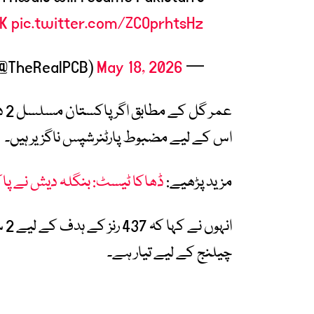
K
pic.twitter.com/ZCOprhtsHz
May 18, 2026
— Pakistan Cricket (@TheRealPCB)
عم
اس کے لیے مضبوط پارٹنرشپس ناگزیر ہیں۔
مزید پڑھیے:
ڈھاکا ٹیسٹ: بنگلہ دیش نے پاکستان کو 104 رنز 
چیلنج کے لیے تیار ہے۔