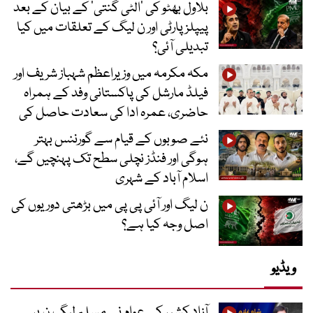
بلاول بھٹو کی ’الٹی گنتی‘ کے بیان کے بعد
پیپلز پارٹی اور ن لیگ کے تعلقات میں کیا
تبدیلی آئی؟
مکہ مکرمہ میں وزیراعظم شہباز شریف اور
فیلڈ مارشل کی پاکستانی وفد کے ہمراہ
حاضری، عمرہ ادا کی سعادت حاصل کی
نئے صوبوں کے قیام سے گورننس بہتر
ہوگی اور فنڈز نچلی سطح تک پہنچیں گے،
اسلام آباد کے شہری
ن لیگ اور آئی پی پی میں بڑھتی دوریوں کی
اصل وجہ کیا ہے؟
ویڈیو
آزاد کشیر کے عوام نے مسلم لیگ ن پر