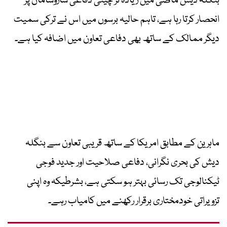
بنگلہ دیش ماضی میں زیادہ تر چینی دفاعی سازوسامان پر
انحصار کرتا رہا ہے، تاہم حالیہ برسوں میں اس نے ترکی سمیت
دیگر ممالک کے ساتھ بھی دفاعی تعاون میں اضافہ کیا ہے۔
ماہرین کے مطابق امریکا کے ساتھ قریبی تعاون سے بنگلہ
دیش کی بحری نگرانی، دفاعی صلاحیت اور جدید فوجی
ٹیکنالوجی تک رسائی بہتر ہو سکتی ہے، بشرطیکہ وہ اپنی
تزویراتی خودمختاری برقرار رکھنے میں کامیاب رہے۔