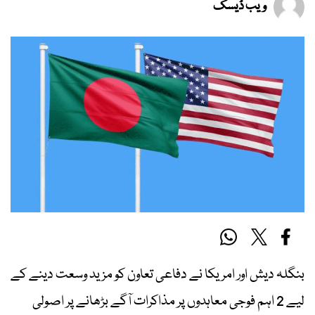
ویب ڈیسک
بنگلہ دیش اور امریکا نے دفاعی تعاون کو مزید وسعت دینے کے
لیے 2 اہم فوجی معاہدوں پر مذاکرات آگے بڑھانے پر اصولی