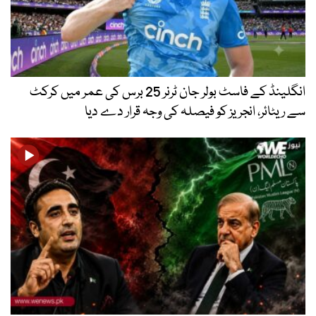
انگلینڈ کے فاسٹ بولر جان ٹرنر 25 برس کی عمر میں کرکٹ
سے ریٹائر، انجریز کو فیصلہ کی وجہ قرار دے دیا