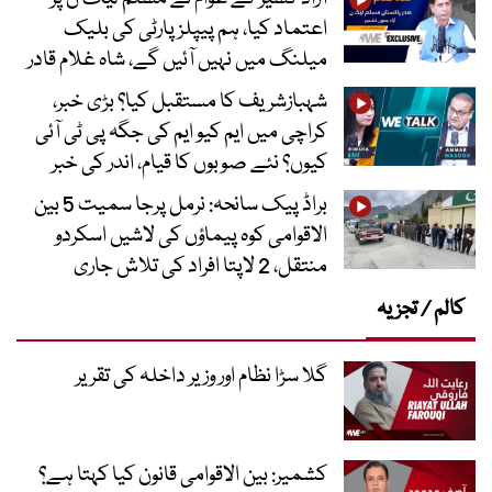
اعتماد کیا، ہم پیپلز پارٹی کی بلیک
میلنگ میں نہیں آئیں گے، شاہ غلام قادر
شہبازشریف کا مستقبل کیا؟ بڑی خبر،
کراچی میں ایم کیو ایم کی جگہ پی ٹی آئی
کیوں؟ نئے صوبوں کا قیام، اندر کی خبر
براڈ پیک سانحہ: نرمل پرجا سمیت 5 بین
الاقوامی کوہ پیماؤں کی لاشیں اسکردو
منتقل، 2 لاپتا افراد کی تلاش جاری
کالم / تجزیہ
گلا سڑا نظام اور وزیر داخلہ کی تقریر
کشمیر: بین الاقوامی قانون کیا کہتا ہے؟