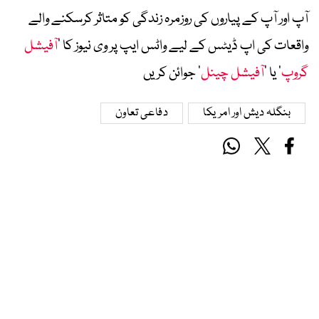
آپ اور آپ کے پیاروں کی روزمرہ زندگی کو متاثر کرسکنے والے
واقعات کی اپ ڈیٹس کے لیے واٹس ایپ پر وی نیوز کا ’
آفیشل
گروپ
‘ یا ’
آفیشل چینل
‘ جوائن کریں
بنگلہ دیش اور امریکا
دفاعی تعاون