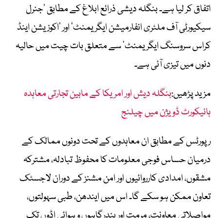
اتفاق کر لیا ہے۔ بنگلہ دیشی ذرائع ابلاغ کے مطابق ’جنرل
سیکیورٹی آف ملٹری انفارمیشن ایگریمنٹ‘ اور ’اکوزیشن اینڈ
کراس سروسنگ ایگریمنٹ‘ سے متعلق بات چیت میں حالیہ
دنوں میں تیزی آئی ہے۔
مزید پڑھیں:
بنگلہ دیش اور امریکا کے مابین تجارتی معاہدہ
ہائیکورٹ ڈویژن میں چیلنج
رپورٹس کے مطابق ان معاہدوں کے تحت دونوں ممالک کے
درمیان حساس فوجی معلومات کا محفوظ تبادلہ، مشترکہ
مشقوں، امدادی کارروائیوں اور امن مشنز کے دوران لاجسٹک
تعاون ممکن ہو سکے گا۔ اس میں ایندھن، طبی سہولتوں،
مواصلاتی معاونت، مرمت اور بندرگاہوں و ہوائی اڈوں تک