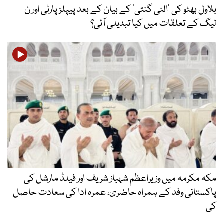
بلاول بھٹو کی ’الٹی گنتی‘ کے بیان کے بعد پیپلز پارٹی اور ن
لیگ کے تعلقات میں کیا تبدیلی آئی؟
مکہ مکرمہ میں وزیراعظم شہباز شریف اور فیلڈ مارشل کی
پاکستانی وفد کے ہمراہ حاضری، عمرہ ادا کی سعادت حاصل
کی