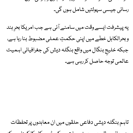
رسائی جیسی سہولتیں شامل ہوں گی۔
یہ پیشرفت ایسے وقت میں سامنے آئی ہے جب امریکا بحرِ ہند
و بحرالکاہل خطے میں اپنی حکمتِ عملی مضبوط بنا رہا ہے،
جبکہ خلیجِ بنگال میں واقع بنگلہ دیش کی جغرافیائی اہمیت
عالمی توجہ حاصل کر رہی ہے۔
تاہم بنگلہ دیشی دفاعی حلقوں میں ان معاہدوں پر تحفظات