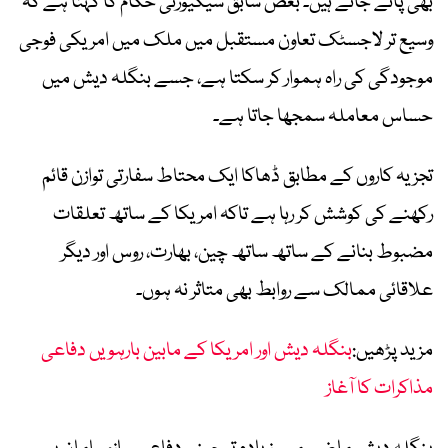
بھی پائے جاتے ہیں۔ بعض سابق سیکیورٹی حکام کا کہنا ہے کہ
وسیع تر لاجسٹک تعاون مستقبل میں ملک میں امریکی فوجی
موجودگی کی راہ ہموار کر سکتا ہے، جسے بنگلہ دیش میں
حساس معاملہ سمجھا جاتا ہے۔
تجزیہ کاروں کے مطابق ڈھاکا ایک محتاط سفارتی توازن قائم
رکھنے کی کوشش کر رہا ہے تاکہ امریکا کے ساتھ تعلقات
مضبوط بنانے کے ساتھ ساتھ چین، بھارت، روس اور دیگر
علاقائی ممالک سے روابط بھی متاثر نہ ہوں۔
مزید پڑھیں:
بنگلہ دیش اور امریکا کے مابین بارہویں دفاعی
مذاکرات کا آغاز