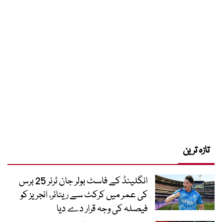
تازہ ترین
انگلینڈ کے فاسٹ بولر جان ٹرنر 25 برس
کی عمر میں کرکٹ سے ریٹائر، انجریز کو
فیصلہ کی وجہ قرار دے دیا