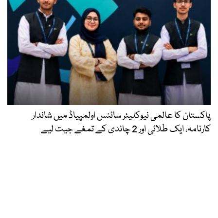
پاکستان کا عالمی نیوکلیئر سائنس اولمپیاڈ میں شاندار
کارنامہ، ایک طلائی اور 2 چاندی کے تمغے جیت لیے