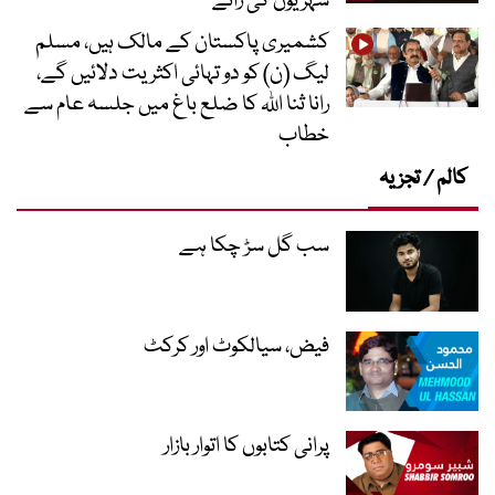
شہریوں کی رائے
کشمیری پاکستان کے مالک ہیں، مسلم
لیگ (ن) کو دو تہائی اکثریت دلائیں گے،
رانا ثنا اللہ کا ضلع باغ میں جلسہ عام سے
خطاب
کالم / تجزیہ
سب گل سڑ چکا ہے
فیض، سیالکوٹ اور کرکٹ
پرانی کتابوں کا اتوار بازار