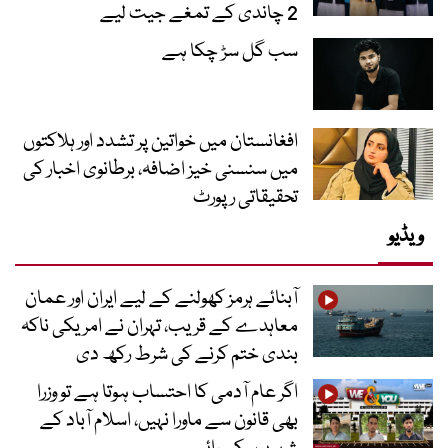
2 چاندی کے تمغے جیت لیے
سب گل سڑ چکا ہے
افغانستان میں خواتین پر تشدد اور ہلاکتوں
میں سنسنی خیز اضافہ، برطانوی اخبار کی
تحقیقاتی رپورٹ
ویڈیو
آبنائے ہرمز کھولنے کے لیے ایران اور عمان
معاہدے کے قریب، تہران نے امریکی ناکہ
بندی ختم کرنے کی شرط رکھ دی
اگر عام آدمی کا احتساب ہوتا ہے تو وزرا
بھی قانون سے ماورا نہیں، اسلام آباد کے