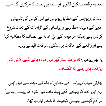
بعد یہ واقعہ سنگین قانونی اور سماجی بحث کا مرکز بن گیا ہے۔
ابتدائی رپورٹس کے مطابق پولیس نے اس کیس کی تفتیش
جہیز کے مبینہ مطالبے اور ہراسانی کے الزامات کے تحت شروع
کر دی ہے جبکہ مرحومہ کے اہلِ خانہ نے انصاف کا مطالبہ کیا
ہے اور واقعے کے حالات پر سنگین سوالات اٹھائے ہیں۔
یہ بھی پڑھیں:
نامور فلم ساز گھر میں مردہ پائے گئے، لاش کئی
روز تک پڑی رہنے کا انکشاف
بھارتی میڈیا رپورٹس کے مطابق ٹویشا نے موت سے قبل اپنی
بہن اور والدہ کو بھیجے گئے پیغامات میں خود کو ’پھنس جانے‘
اور ’دم گھٹنے‘ جیسی کیفیت کا شکار قرار دیا تھا۔