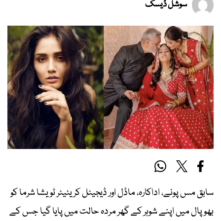
سوشل ڈیسک
سابق مس پونے، اداکارہ، ماڈل اور ڈیجیٹل کریئیٹر ٹویشا شرما کو
بھوپال میں اپنے شوہر کے گھر مردہ حالت میں پایا گیا جس کے