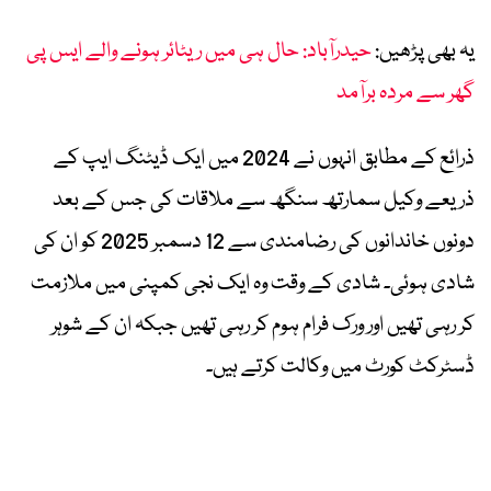
یہ بھی پڑھیں:
حیدرآباد: حال ہی میں ریٹائر ہونے والے ایس پی
گھر سے مردہ برآمد
ذرائع کے مطابق انہوں نے 2024 میں ایک ڈیٹنگ ایپ کے
ذریعے وکیل سمارتھ سنگھ سے ملاقات کی جس کے بعد
دونوں خاندانوں کی رضامندی سے 12 دسمبر 2025 کو ان کی
شادی ہوئی۔ شادی کے وقت وہ ایک نجی کمپنی میں ملازمت
کر رہی تھیں اور ورک فرام ہوم کر رہی تھیں جبکہ ان کے شوہر
ڈسٹرکٹ کورٹ میں وکالت کرتے ہیں۔