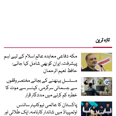
تازہ ترین
مکہ دفاعی معاہدہ عالمِ اسلام کے لیے اہم
پیشرفت، ایران کو بھی شامل کیا جائے:
حافظ نعیم الرحمان
مسلسل بیٹھنے کے بجائے مختصر وقفوں
سے جسمانی سرگرمی، کینسر سے موت کا
خطرہ کم کرنے میں مددگار قرار
پاکستان کا عالمی نیوکلیئر سائنس
اولمپیاڈ میں شاندار کارنامہ، ایک طلائی اور