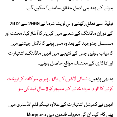
ہونے کے بعد ہی اصل حقائق سامنے آ سکیں گے۔
نوئیڈا سے تعلق رکھنے والی ٹویشا شرما نے 2009 سے 2012
کے دوران ماڈلنگ کے شعبے میں کیریئر کا آغاز کیا۔ محنت اور
مسلسل جدوجہد کے بعد وہ مس پونے کا ٹائٹل جیتنے میں
کامیاب ہوئیں جس کے نتیجے میں انہیں ماڈلنگ، اشتہارات
اور اداکاری کے مختلف مواقع حاصل ہوئے۔
یہ بھی پڑھیں:
انسانی لاشوں کے ہاتھ، پیر اور سر کاٹ کر فروخت
کرنے کا الزام ، مردہ خانے کے منیجر کو 8 سال قید کی سزا
انہوں نے کمرشل اشتہارات کے علاوہ تیلگو فلم انڈسٹری میں
بھی کام کیا۔ ان کی معروف فلموں میں Mugguru