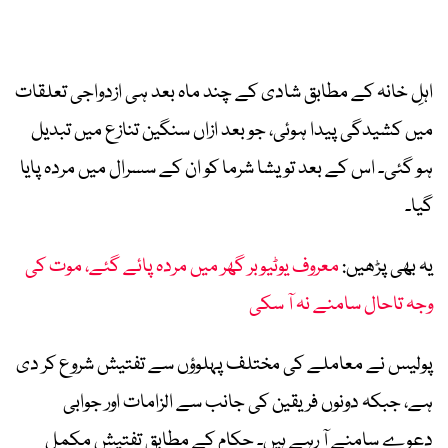
اہلِ خانہ کے مطابق شادی کے چند ماہ بعد ہی ازدواجی تعلقات
میں کشیدگی پیدا ہوئی، جو بعد ازاں سنگین تنازع میں تبدیل
ہو گئی۔ اس کے بعد تویشا شرما کو ان کے سسرال میں مردہ پایا
گیا۔
یہ بھی پڑھیں:
معروف یوٹیوبر گھر میں مردہ پائے گئے، موت کی
وجہ تاحال سامنے نہ آ سکی
پولیس نے معاملے کی مختلف پہلوؤں سے تفتیش شروع کر دی
ہے، جبکہ دونوں فریقین کی جانب سے الزامات اور جوابی
دعوے سامنے آ رہے ہیں۔ حکام کے مطابق تفتیش مکمل