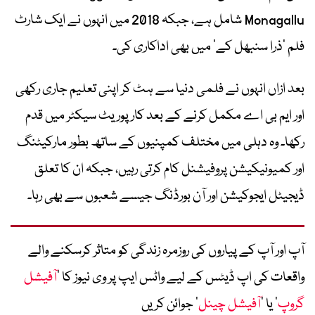
Monagallu شامل ہے، جبکہ 2018 میں انہوں نے ایک شارٹ
فلم ’ذرا سنبھل کے‘ میں بھی اداکاری کی۔
بعد ازاں انہوں نے فلمی دنیا سے ہٹ کر اپنی تعلیم جاری رکھی
اور ایم بی اے مکمل کرنے کے بعد کارپوریٹ سیکٹر میں قدم
رکھا۔ وہ دہلی میں مختلف کمپنیوں کے ساتھ بطور مارکیٹنگ
اور کمیونیکیشن پروفیشنل کام کرتی رہیں، جبکہ ان کا تعلق
ڈیجیٹل ایجوکیشن اور آن بورڈنگ جیسے شعبوں سے بھی رہا۔
آپ اور آپ کے پیاروں کی روزمرہ زندگی کو متاثر کرسکنے والے
واقعات کی اپ ڈیٹس کے لیے واٹس ایپ پر وی نیوز کا ’
آفیشل
گروپ
‘ یا ’
آفیشل چینل
‘ جوائن کریں