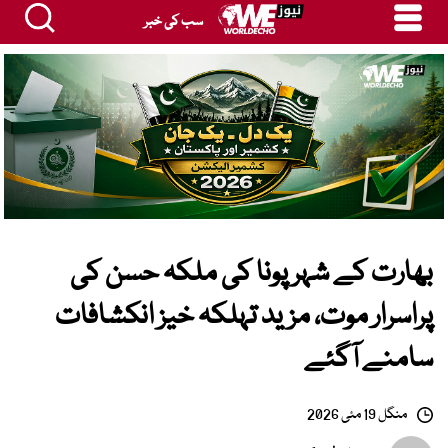
سب کی خبر
بھارت کے شہر پونا کی ملکہ حسن کی
پراسرار موت، مزید تہلکہ خیز انکشافات
سامنے آگئے
منگل 19 مئی 2026